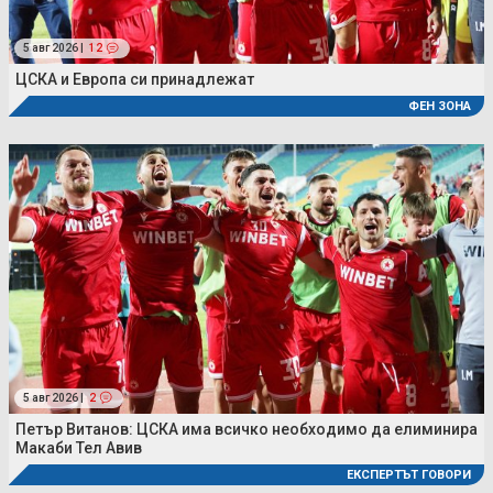
5 авг 2026 |
12
ЦСКА и Европа си принадлежат
ФЕН ЗОНА
5 авг 2026 |
2
Петър Витанов: ЦСКА има всичко необходимо да елиминира
Макаби Тел Авив
ЕКСПЕРТЪТ ГОВОРИ