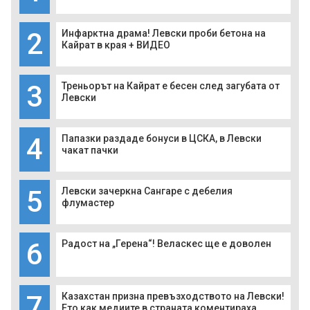
2
Инфарктна драма! Левски проби бетона на
Кайрат в края + ВИДЕО
3
Треньорът на Кайрат е бесен след загубата от
Левски
4
Папазки раздаде бонуси в ЦСКА, в Левски
чакат пачки
5
Левски зачеркна Сангаре с дебелия
флумастер
6
Радост на „Герена“! Веласкес ще е доволен
7
Казахстан призна превъзходството на Левски!
Ето как медиите в страната коментираха