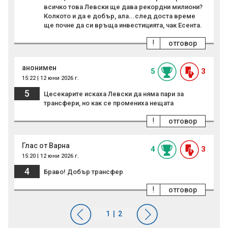
всичко това Левски ще дава рекордни милиони?
Колкото и да е добър, ала...след доста време
ще почне да си връща инвестицията, чак Есента.
!
отговор
анонимен
5
3
15:22 | 12 юни 2026 г.
5
Цесекарите искаха Левски да няма пари за
трансфери, но как се промениха нещата
!
отговор
Глас от Варна
4
3
15:20 | 12 юни 2026 г.
4
Браво! Добър трансфер
!
отговор