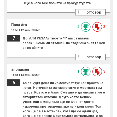
Още много все познати на прокуратурата.
!
отговор
Папа Ага
2
2
16:50 | 12 юни 2026 г.
7
До: АЛИ РЕЗААз твоето *** ша разплача
резак....нема ми стъпнеш на стадиона зная те кой
си по айпито
!
отговор
анонимен
1
3
15:53 | 12 юни 2026 г.
6
Аз се чудя деца ли коментират тук или просто не
четат. Източникът за тази статия е местната там
преса. Което е в Азия. Смешно е да мислите, че е
авторитетен източни. Друго което всички
участници в мондиала ще се върнат доста
изморени, претоварени, ако не и контузени. Тоя
кога ще се възстанови, кога ще се адаптира,
кога ще се впише в системата на треньора. И за