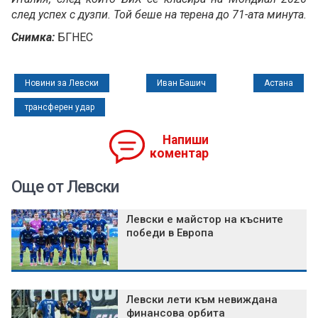
след успех с дузпи. Той беше на терена до 71-ата минута.
Снимка:
БГНЕС
Новини за Левски
Иван Башич
Астана
трансферен удар
Напиши
коментар
Още от Левски
Левски е майстор на късните
победи в Европа
Левски лети към невиждана
финансова орбита