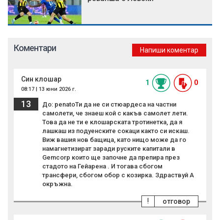
Коментари
Напиши коментар
Син клошар
1
0
08:17 | 13 юни 2026 г.
13
До: penatoТи да не си стюардеса на частни
самолети, че знаеш кой с какъв самолет лети.
Това да не ти е клошарската тротинетка, да я
лашкаш из подуенските сокаци както си искаш.
Виж вашия нов бащица, като нищо може да го
намагнетизират заради руските капитали в
Gemcorp които ще започне да препира през
стадото на Гейарена . И тогава сбогом
трансфери, сбогом обор с козирка. Здраствуй А
окръжна.
!
отговор