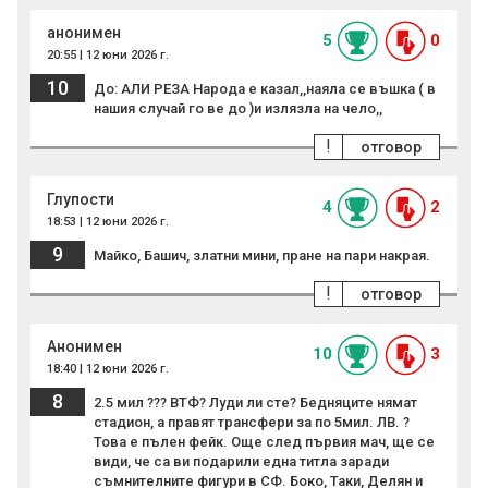
анонимен
5
0
20:55 | 12 юни 2026 г.
10
До: АЛИ РЕЗА Народа е казал,,наяла се въшка ( в
нашия случай го ве до )и излязла на чело,,
!
отговор
Глупости
4
2
18:53 | 12 юни 2026 г.
9
Майко, Башич, златни мини, пране на пари накрая.
!
отговор
Анонимен
10
3
18:40 | 12 юни 2026 г.
8
2.5 мил ??? ВТФ? Луди ли сте? Бедняците нямат
стадион, а правят трансфери за по 5мил. ЛВ. ?
Това е пълен фейк. Още след първия мач, ще се
види, че са ви подарили една титла заради
съмнителните фигури в СФ. Боко, Таки, Делян и