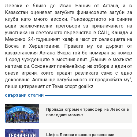
Левски е близо до Иван Башич от Астана, а в
Казахстан оценяват загубите финансовите загуби за
клуба като много високи. Ръководството на сините
води заключителни преговори за привличането на
участника на световното първенство в САЩ, Канада и
Мексико. 24-годишният халф е част от селекцията на
Босна и Херцеговина. Правата му се държат от
казахстанския Астана. Вчера той бе номиран за номер
1 сред чужденците в местния елит. „Башич е мозъкът
на тима си. Основният плеймейкър на отбора и един от
онези играчи, които правят разликата само с едно
докосване. Астана ще загуби много от продажбата му“,
пише цитираният от Тема спорт goal.kz.
свързани статии
Пропада огромен трансфер на Левски в
последния момент
Шеф в Левски с важно разяснение