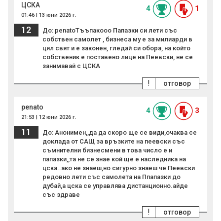
ЦСКА
4
1
01:46 | 13 юни 2026 г.
12
До: penatoТъъпакооо Папазки си лети със
собствен самолет , бизнеса му е за милиарди в
цял свят и е законен, гледай си обора, на който
собственик е поставено лице на Пеевски, не се
занимавай с ЦСКА
!
отговор
penato
4
3
21:53 | 12 юни 2026 г.
11
До: Анонимен,,да да скоро ще се види,очаква се
доклада от САЩ за връзките на пеевски със
съмнителни бизнесмени в това число е и
папазки,,та не се знае кой ще е наследника на
цска..ако не знаеш,но сигурно знаеш че Пеевски
редовно лети със самолета на Ппапазки до
дубай,а цска се управлява дистанционно.айде
със здраве
!
отговор