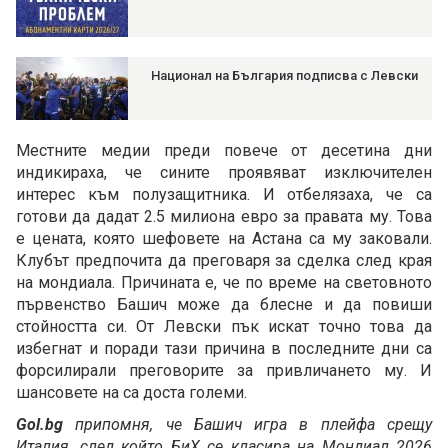
Национал на България подписва с Левски
Местните медии преди повече от десетина дни
индикираха, че сините проявяват изключителен
интерес към полузащитника. И отбелязаха, че са
готови да дадат 2.5 милиона евро за правата му. Това
е цената, която шефовете на Астана са му заковали.
Клубът предпочита да преговаря за сделка след края
на мондиала. Причината е, че по време на световното
първенство Башич може да блесне и да повиши
стойността си. От Левски пък искат точно това да
избегнат и поради тази причина в последните дни са
форсилирали преговорите за привличането му. И
шансовете на са доста големи.
Gol.bg
припомня, че Башич игра в плейфа срещу
Италия, след който БиХ се класира на Мондиал 2026