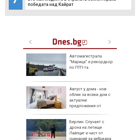
победата над Кайрат
ая в
Автомагистрала
рали сме
“Марица” е рекордьор
 езика
по ПТП-та
 сухото
Август у дома - нов
облик за всеки дом с
ак се
актуални
предложения от
HomeMax
Берлин: Случаят с
!":
дрона на летище
Лайпциг е част от
аяна
сценарий за хибридна