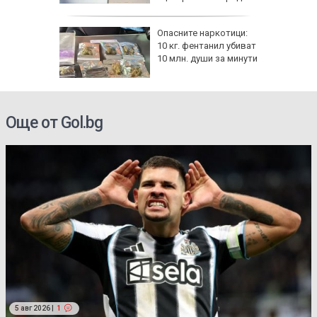
атака
ов албум
Опасните наркотици:
 години
10 кг. фентанил убиват
10 млн. души за минути
Още от Gol.bg
5 авг 2026 |
1