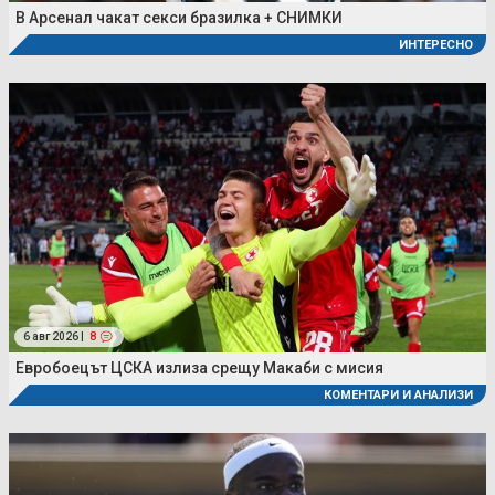
В Арсенал чакат секси бразилка + СНИМКИ
ИНТЕРЕСНО
6 авг 2026 |
8
Евробоецът ЦСКА излиза срещу Макаби с мисия
КОМЕНТАРИ И АНАЛИЗИ