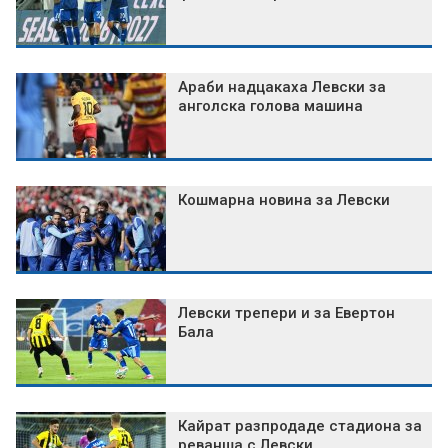
Араби надцакаха Левски за
анголска голова машина
Кошмарна новина за Левски
Левски трепери и за Евертон
Бала
Кайрат разпродаде стадиона за
реванша с Левски