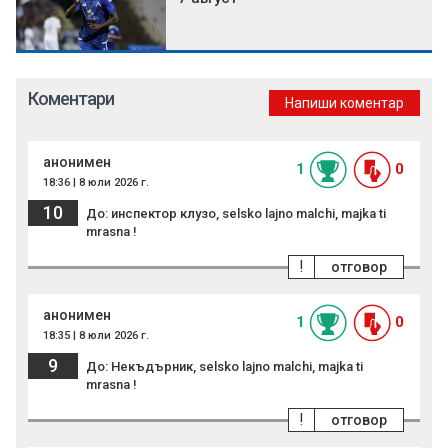
Коментари
Напиши коментар
анонимен
1
0
18:36 | 8 юли 2026 г.
10
До: инспектор клузо, selsko lajno malchi, majka ti
mrasna !
!
отговор
анонимен
1
0
18:35 | 8 юли 2026 г.
9
До: Некъдърник, selsko lajno malchi, majka ti
mrasna !
!
отговор