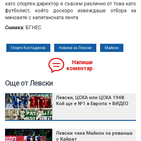
като спортен директор е съвсем различно от това като
футболист, който доскоро извеждаше отбора за
мачовете с капитанската лента.
Снимка:
БГНЕС
Георги Костадинов
Новини за Левски
Майкон
Напиши
коментар
Още от Левски
Левски, ЦСКА или ЦСКА 1948:
Кой ще е №1 в Европа + ВИДЕО
Левски чака Майкон за реванша
с Кайрат