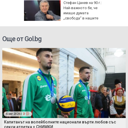
ирима за
Стефан Цанев на 90 г.:
ургас,
Най-важното бе, че
еста
имаше думата
„свобода“ в нашите
стихове
Още от Gol.bg
6 авг 2026 |
3
Капитанът на волейболните национали върти любов със
секси атлетка + СНИМКИ