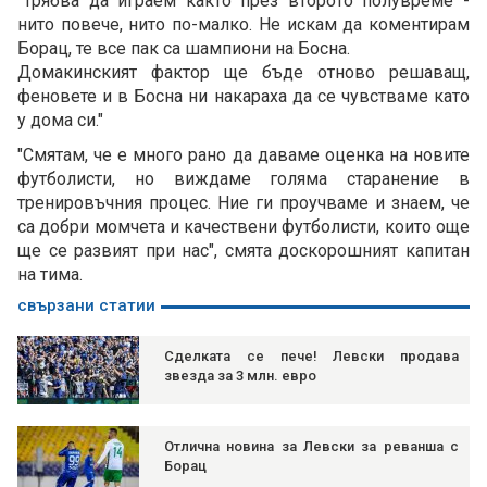
"Трябва да играем както през второто полувреме -
нито повече, нито по-малко. Не искам да коментирам
Борац, те все пак са шампиони на Босна.
Домакинският фактор ще бъде отново решаващ,
феновете и в Босна ни накараха да се чувстваме като
у дома си."
"Смятам, че е много рано да даваме оценка на новите
футболисти, но виждаме голяма старанение в
тренировъчния процес. Ние ги проучваме и знаем, че
са добри момчета и качествени футболисти, които още
ще се развият при нас", смята доскорошният капитан
на тима.
свързани статии
Сделката се пече! Левски продава
звезда за 3 млн. евро
Отлична новина за Левски за реванша с
Борац