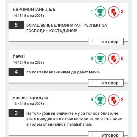
ЕВРОМОНТАНЕЦ 6/6
1
3
14:15 | 8 юли 2026 г.
5
БОРАЦ ВЕЧЕ Е ЕЛИМИНИРАН! РЕСПЕКТ ЗА
ГОСПОДИН КОСТАДИНОВ!
!
отговор
hawai
0
0
14:12 | 8 юли 2026 г.
4
по коя телевизия няма да дават мача?
!
отговор
инспектор клузо
4
2
13:40 | 8 юли 2026 г.
3
На тоя хубавец очичките му са толкоз близо, че
как е виждал к'во става на терена, сега пък вече
е голем специалист, hahahahahah.
!
отговор