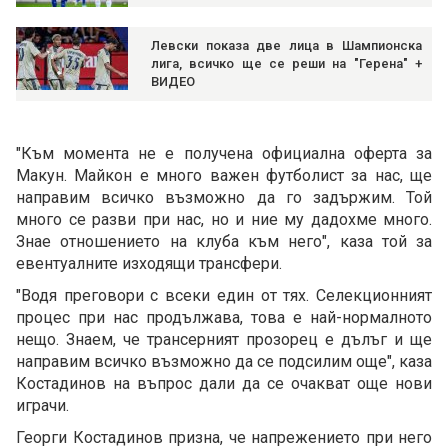
Левски показа две лица в Шампионска
лига, всичко ще се реши на "Герена" +
ВИДЕО
"Към момента не е получена официална оферта за
Макун. Майкон е много важен футболист за нас, ще
направим всичко възможно да го задържим. Той
много се разви при нас, но и ние му дадохме много.
Знае отношението на клуба към него", каза той за
евентуалните изходящи трансфери.
"Водя преговори с всеки един от тях. Селекционният
процес при нас продължава, това е най-нормалното
нещо. Знаем, че трансерният прозорец е дълъг и ще
направим всичко възможно да се подсилим още", каза
Костадинов на въпрос дали да се очакват още нови
играчи.
Георги Костадинов призна, че напрежението при него