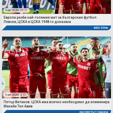
6 авг 2026 |
10
Европа разби най-големия мит за българския футбол:
Левски, ЦСКА и ЦСКА 1948 го доказаха
ФЕН ЗОНА
5 авг 2026 |
3
Петър Витанов: ЦСКА има всичко необходимо да елиминира
Макаби Тел Авив
ЕКСПЕРТЪТ ГОВОРИ