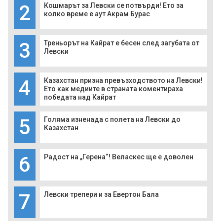
2
Кошмарът за Левски се потвърди! Ето за
колко време е аут Акрам Бурас
3
Треньорът на Кайрат е бесен след загубата от
Левски
4
Казахстан призна превъзходството на Левски!
Ето как медиите в страната коментираха
победата над Кайрат
5
Голяма изненада с полета на Левски до
Казахстан
6
Радост на „Герена“! Веласкес ще е доволен
7
Левски трепери и за Евертон Бала