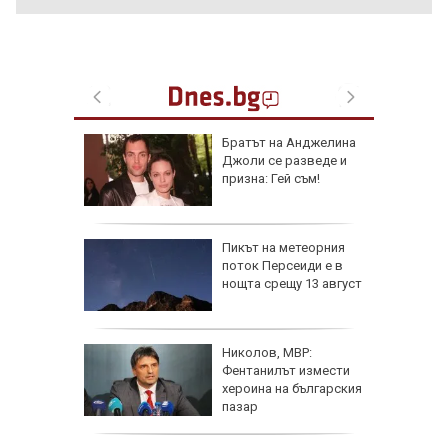
утрин" на
Братът на Анджелина
0 часа:
Джоли се разведе и
ечи AI в
призна: Гей съм!
рима?
за
Пикът на метеорния
 части от
поток Персеиди е в
нощта срещу 13 август
змества
Николов, МВР:
итата
Фентанилът измести
може да
хероина на българския
а у нас
пазар