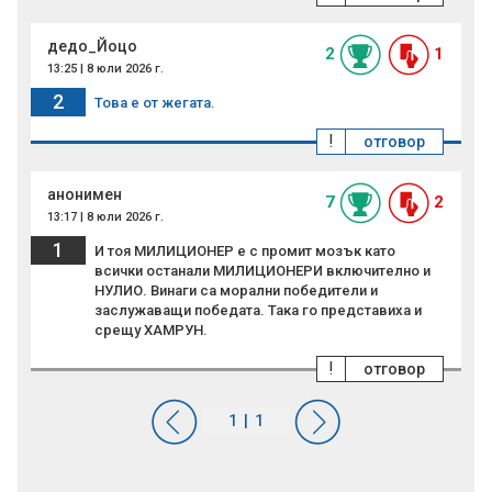
дедо_Йоцо
2
1
13:25 | 8 юли 2026 г.
2
Toва е от жегата.
!
отговор
анонимен
7
2
13:17 | 8 юли 2026 г.
1
И тоя МИЛИЦИОНЕР е с промит мозък като
всички останали МИЛИЦИОНЕРИ включително и
НУЛИО. Винаги са морални победители и
заслужаващи победата. Така го представиха и
срещу ХАМРУН.
!
отговор