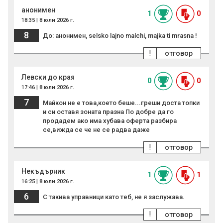
анонимен
1
0
18:35 | 8 юли 2026 г.
8
До: анонимен, selsko lajno malchi, majka ti mrasna !
!
отговор
Левски до края
0
0
17:46 | 8 юли 2026 г.
7
Mайкон не е това,което беше...греши доста топки
и си оставя зоната празна По добре да го
продадем ако има хубава оферта разбира
се,вижда се че не се радва даже
!
отговор
Некъдърник
1
1
16:25 | 8 юли 2026 г.
6
С такива управници като теб, не я заслужава.
!
отговор