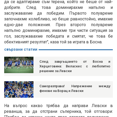
да се адаптираме съм терена, който не беше от най-
добрите. След това доминирахме напълно и
заслужавахме да победим. Първото полувреме
започнахме колебливо, но беше равностойно, имахме
едно-две положения. През второто полувреме
напълно доминирахме, имахме три чисти ситуация за
гол, заслужавахме победата и смятат, че това бе
обективният резултат", каза той за играта в Босна.
свързани статии
След завръщането от Босна и
Херцеговина: Веласкес с любопитно
решение за Левски
Саморазправа! Напрежение между
фенове на Борац и Левски
На въпрос какво трябва да направи Левски в
реванша, за да отстрани съперника, той отговори: