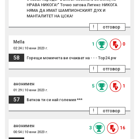
НРАВА НИКОГА!" Точно затова Литекс НИКОГА
НЯМА ДА ИМАТ ШАМПИОНСКИЯТ ДУХ И
МАНТАЛИТЕТ НА ЦСКА!
!
отговор
Mella
1
0
02:24 | 10 юни 2023 г.
58
Горещи момичета ви очакват на - - - Top24.pw
!
отговор
анонимен
5
1
01:29 | 10 юни 2023 г.
57
Батков ти си най големия ***
!
отговор
анонимен
3
16
00:54 | 10 юни 2023 г.