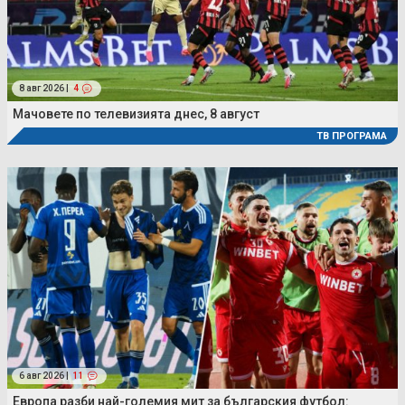
8 авг 2026 |
4
Мачовете по телевизията днес, 8 август
ТВ ПРОГРАМА
6 авг 2026 |
11
Европа разби най-големия мит за българския футбол: