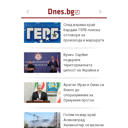
тобус
След взрива край
акти,
Кардам: ГЕРБ поиска
TikTok
отговори за
произхода и маршрута
на дрона
 в
Вучич: Сърбия
 е да
подкрепя
териториалната
иск от
цялост на Украйна и
европейския ѝ път
и на
Арагчи: Иран и Оман са
ените
близо до
етне
споразумение за
иберат у
Ормузкия проток
Голям пожар край
 се със
Асеновград:
есечни
Хеликоптер се включи