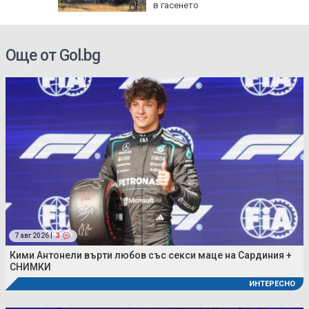
ракети
в гасенето
Още от Gol.bg
7 авг 2026 |
3
Кими Антонели върти любов със секси маце на Сардиния +
СНИМКИ
ИНТЕРЕСНО