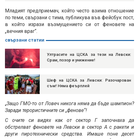
Младият предприемач, който често взима отношение
по теми, свързани с тима, публикува във фейсбук пост,
в който изрази възмущението си от феновете на
„вечния враг“.
свързани статии
Ултрасите на ЦСКА за тези на Левски:
Срам, позор и унижение!
Шеф на ЦСКА за Левски: Разочарован
съм! Няма феърплей
„
Защо ГМО-то от Ловеч никога няма да бъде шампион?
Заради терористичните си „фенове“!
С очите си видях как от сектор Г започнаха да
обстрелват феновете на Левски в сектор А с ракети и
други пиротехнически средства. Имаше поне десет