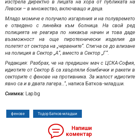
изстрела директно в лицата на хора от публиката на
Левски – в множество, включващо и деца.
Младо момиче е получило изгаряния и на полувремето
е отведено с линейка към болница. На свой ред
полицията не реагира по никакъв начин и това даде
възможност на още пиротехнически изделия да
полетят от сектора на „червените“. Стигна се до влизане
на полиция в Сектор „А“, вместо в Сектор „Г“.
Редакция: Разбрах, че на предишен мач с ЦСКА-София,
идиотите от Сектор Б са хвърляли бомбички и ракети в
секторите с фенове на противника. За жалост идиотите
явно са и в двата лагера…
“, написа Батков-младши.
Снимка:
Lap.bg
фенове
Тодор Батков-младши
Напиши
коментар