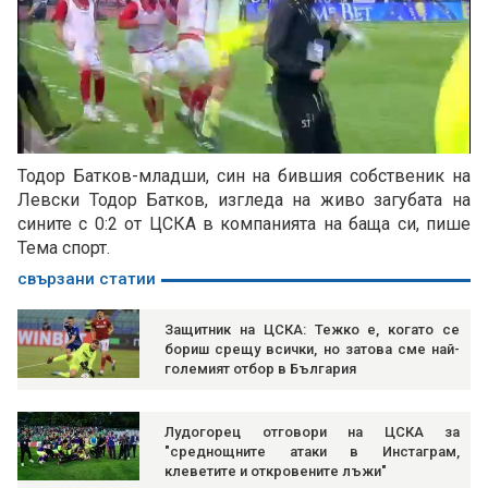
Loaded
:
Unmute
100.00%
Тодор Батков-младши, син на бившия собственик на
Левски Тодор Батков, изгледа на живо загубата на
сините с 0:2 от ЦСКА в компанията на баща си, пише
Тема спорт.
свързани статии
Защитник на ЦСКА: Тежко е, когато се
бориш срещу всички, но затова сме най-
големият отбор в България
Лудогорец отговори на ЦСКА за
"среднощните атаки в Инстаграм,
клеветите и откровените лъжи"