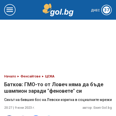
37
ДНЕС
Начало
Фенсайтове
ЦСКА
Батков: ГМО-то от Ловеч няма да бъде
шампион заради "феновете" си
Синът на бившия бос на Левски изригна в социалните мрежи
20:27 | 9 юни 2023 г.
автор:
Екип Gol.bg