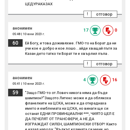
ЦЕДУРАКАЗАХ
!
отговор
анонимен
17
0
05:48 | 10 юни 2023 г.
60
Ей Богу, и това доживяхме. ГМО-то на Борат да ни
учи кое е добро и кое лошо...айде хващай пътя за
Казан дето татко ти Борат ти е хвърлил пъпа .
!
отговор
анонимен
4
16
05:41 | 10 юни 2023 г.
59
"Защо ГМО-то от Ловеч никога няма да бъде
шампион?"Защото Литекс може и да облякоха
фланелките на ЦСКА, може и да откраднаха
името и емблемата на ЦСКА, но винаги ще си
останат ЕДНИ ПРОВИНЦИАЛНИ ***, ЧИЯТО ЦЕЛ Е
ДА ПЕЧЕЛЯТ ОТ ТРАНСФЕРИ, А НЕ ДА
ИЗГРАЖДАТ СИЛЕН, ШАМПИОНСКИ ОТБОР! Както
е казал народа: "Вълкът козината си мени, но