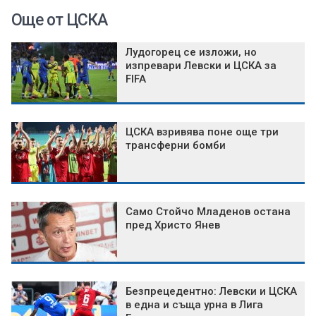
Още от ЦСКА
Лудогорец се изложи, но
изпревари Левски и ЦСКА за
FIFA
ЦСКА взривява поне още три
трансферни бомби
Само Стойчо Младенов остана
пред Христо Янев
Безпрецедентно: Левски и ЦСКА
в една и съща урна в Лига