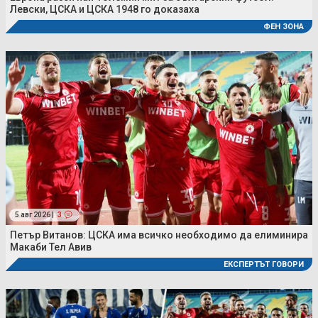
Левски, ЦСКА и ЦСКА 1948 го доказаха
ФЕН ЗОНА
5 авг 2026 |
3
Петър Витанов: ЦСКА има всичко необходимо да елиминира
Макаби Тел Авив
ЕКСПЕРТЪТ ГОВОРИ