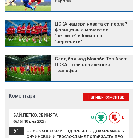
Европа
ЦСКА намери новата си перла?
Французин с мачове за
"петлите" е близо до
"червените"
След боя над Макаби Тел Авив:
ЦСКА готви нов звезден
трансфер
Коментари
Напиши коментар
БАЙ.ПЕТКО.СВИНЯТА
0
0
06:15 | 10 юни 2023 г.
61
НЕ.СЕ.ЗАПЛЕСВАЙ.ТОДОРЕ.ИЛТЕ.ДОКАРВАМЕВ.Б
ОЙЧИНОВЦИ.И.ТЕОСЪЖДАМЕ.ПОБЪРЗААТА.ПРО