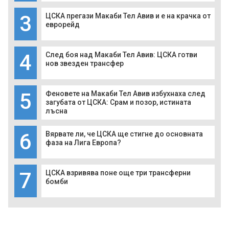
3
ЦСКА прегази Макаби Тел Авив и е на крачка от
еврорейд
4
След боя над Макаби Тел Авив: ЦСКА готви
нов звезден трансфер
5
Феновете на Макаби Тел Авив избухнаха след
загубата от ЦСКА: Срам и позор, истината
лъсна
6
Вярвате ли, че ЦСКА ще стигне до основната
фаза на Лига Европа?
7
ЦСКА взривява поне още три трансферни
бомби