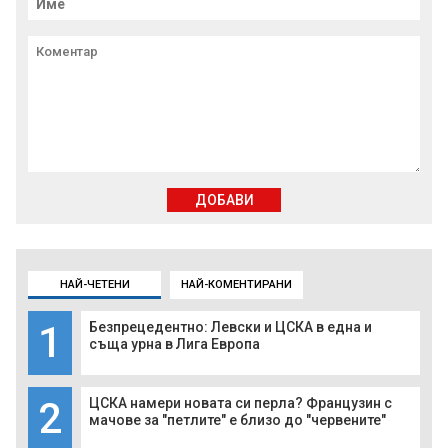
ДОБАВИ
НАЙ-ЧЕТЕНИ
НАЙ-КОМЕНТИРАНИ
1
Безпрецедентно: Левски и ЦСКА в една и
съща урна в Лига Европа
2
ЦСКА намери новата си перла? Французин с
мачове за "петлите" е близо до "червените"