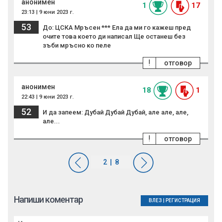
анонимен
1
17
23:13 | 9 юни 2023 г.
53
До: ЦСКА Мръсен *** Ела да ми го кажеш пред
очите това което ди написал Ще останеш без
зъби мръсно ко пеле
!
отговор
анонимен
18
1
22:43 | 9 юни 2023 г.
52
И да запеем: Дубай Дубай Дубай, але але, але,
але...
!
отговор
Напиши коментар
ВЛЕЗ
|
РЕГИСТРАЦИЯ