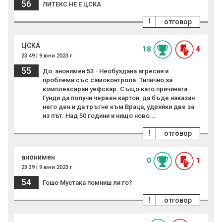
56
ЛИТЕКС НЕ Е ЦСКА
!
отговор
ЦСКА
18
4
23:49 | 9 юни 2023 г.
55
До: анонимен 53 - Необуздана агресия и
проблеми със самоконтрола. Типично за
комплексиран уефскар. Също като причината
Гунди да получи червен картон, да бъде наказан
него ден и да тръгне към Враца, удряйки две за
из път. Над 50 години и нищо ново...
!
отговор
анонимен
0
1
23:39 | 9 юни 2023 г.
54
Гошо Мустака помниш ли го?
!
отговор