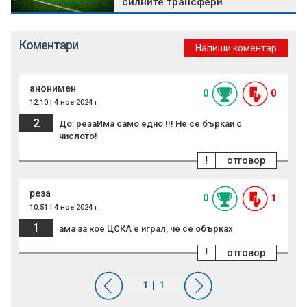
силните трансфери
Коментари
Напиши коментар
анонимен
0
0
12:10 | 4 ное 2024 г.
2
До: резаИма само едно !!! Не се бъркай с
числото!
!
отговор
реза
0
1
10:51 | 4 ное 2024 г.
1
ама за кое ЦСКА е играл, че се обърках
!
отговор