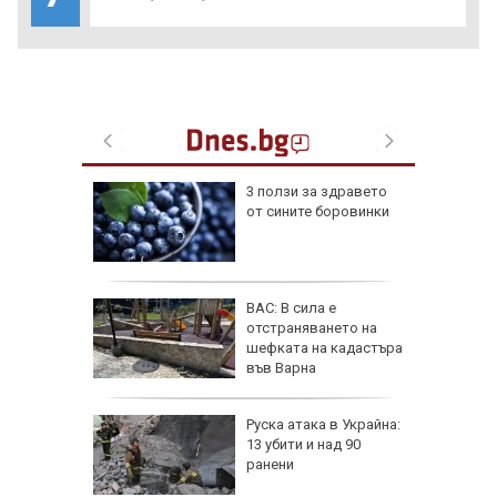
върли
3 ползи за здравето
п за
от сините боровинки
няма да
фьор
ВАС: В сила е
 евро
отстраняването на
ицаи
шефката на кадастъра
във Варна
затвори
Руска атака в Украйна:
я път
13 убити и над 90
спират
ранени