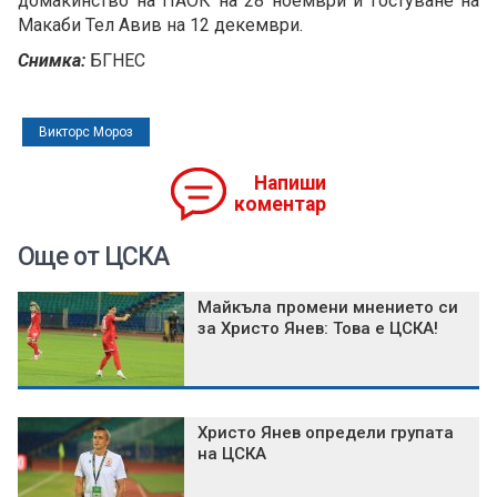
домакинство на ПАОК на 28 ноември и гостуване на
Макаби Тел Авив на 12 декември.
Снимка:
БГНЕС
Викторс Мороз
Напиши
коментар
Още от ЦСКА
Майкъла промени мнението си
за Христо Янев: Това е ЦСКА!
Христо Янев определи групата
на ЦСКА