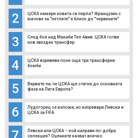
2
ЦСКА намери новата си перла? Французин с
мачове за "петлите" е близо до "червените"
3
След боя над Макаби Тел Авив: ЦСКА готви
нов звезден трансфер
4
ЦСКА взривява поне още три трансферни
бомби
5
Вярвате ли, че ЦСКА ще стигне до основната
фаза на Лига Европа?
6
Лудогорец се изложи, но изпревари Левски и
ЦСКА за FIFA
7
Левски или ЦСКА – кой направи по-добра
селекция? Оценките казват всичко