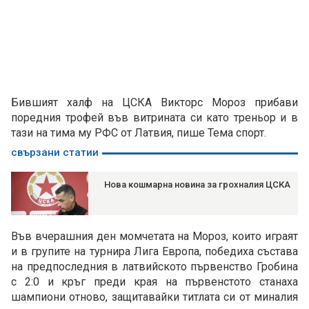
Бившият халф на ЦСКА Викторс Мороз прибави
поредния трофей във витрината си като треньор и в
тази на тима му РФС от Латвия, пише Тема спорт.
свързани статии
Нова кошмарна новина за грохналия ЦСКА
Във вчерашния ден момчетата на Мороз, които играят
и в групите на турнира Лига Европа, победиха състава
на предпоследния в латвийското първенство Гробина
с 2:0 и кръг преди края на първенстото станаха
шампиони отново, защитавайки титлата си от миналия