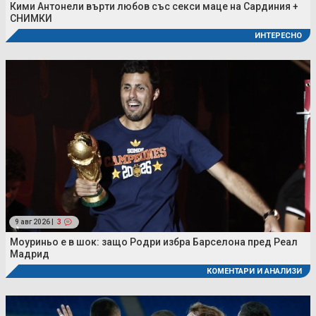
Кими Антонели върти любов със секси маце на Сардиния +
СНИМКИ
ИНТЕРЕСНО
9 авг 2026 |
3
Моуриньо е в шок: защо Родри избра Барселона пред Реал
Мадрид
КОМЕНТАРИ И АНАЛИЗИ