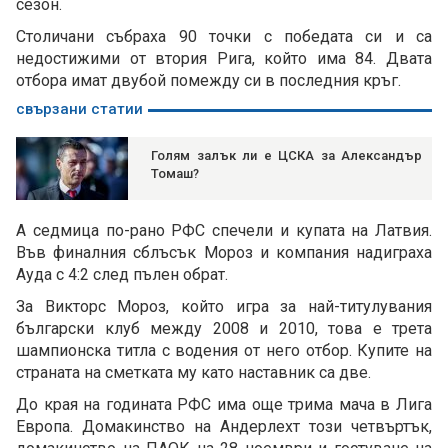
сезон.
Столичани събраха 90 точки с победата си и са
недостижими от втория Рига, който има 84. Двата
отбора имат двубой помежду си в последния кръг.
свързани статии
Голям залък ли е ЦСКА за Александър
Томаш?
А седмица по-рано РФС спечели и купата на Латвия.
Във финалния сблъсък Мороз и компания надиграха
Ауда с 4:2 след пълен обрат.
За Викторс Мороз, който игра за най-титулувания
български клуб между 2008 и 2010, това е трета
шампионска титла с водения от него отбор. Купите на
страната на сметката му като наставник са две.
До края на годината РФС има още трима мача в Лига
Европа. Домакинство на Андерлехт този четвъртък,