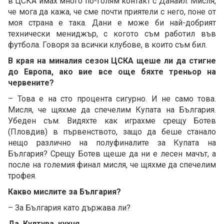
в ЦСКА имах много по-голям контакт с Данаил. Мисля,
че мога да кажа, че сме почти приятели с него, поне от
моя страна е така. Дани е може би най-добрият
технически мениджър, с когото съм работил във
футбола. Говоря за всички клубове, в които съм бил.
В края на миналия сезон ЦСКА щеше ли да стигне
до Европа, ако вие все още бяхте треньор на
червените?
– Това е на сто процента сигурно. И не само това.
Мисля, че щяхме да спечелим Купата на България.
Убеден съм. Видяхте как играхме срещу Ботев
(Пловдив) в първенството, защо да беше станало
нещо различно на полуфиналите за Купата на
България? Срещу Ботев щеше да ни е лесен мачът, а
после на големия финал мисля, че щяхме да спечелим
трофея.
Какво мислите за България?
– За България като държава ли?
Да. Култура, кухня…