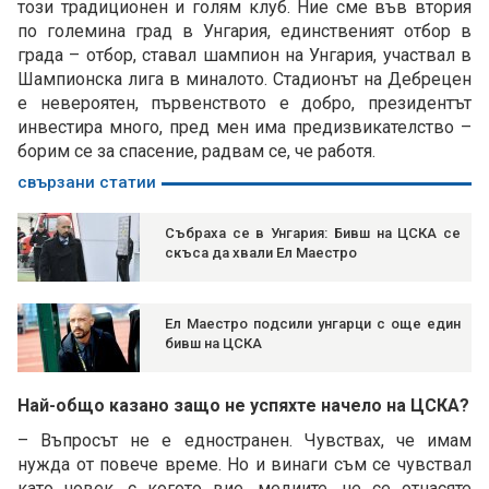
този традиционен и голям клуб. Ние сме във втория
по големина град в Унгария, единственият отбор в
града – отбор, ставал шампион на Унгария, участвал в
Шампионска лига в миналото. Стадионът на Дебрецен
е невероятен, първенството е добро, президентът
инвестира много, пред мен има предизвикателство –
борим се за спасение, радвам се, че работя.
свързани статии
Събраха се в Унгария: Бивш на ЦСКА се
скъса да хвали Ел Маестро
Ел Маестро подсили унгарци с още един
бивш на ЦСКА
Най-общо казано защо не успяхте начело на ЦСКА?
– Въпросът не е едностранен. Чувствах, че имам
нужда от повече време. Но и винаги съм се чувствал
като човек, с когото вие, медиите, не се отнасяте