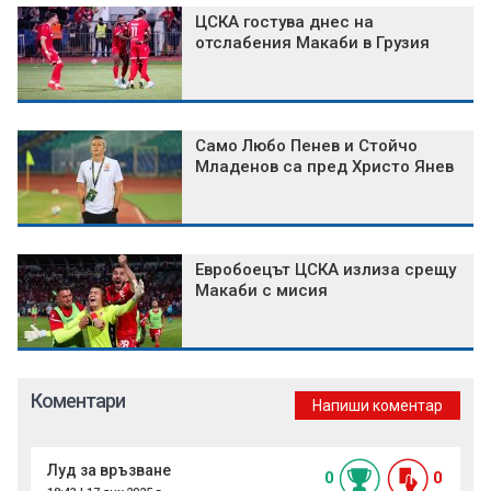
ЦСКА гостува днес на
отслабения Макаби в Грузия
Само Любо Пенев и Стойчо
Младенов са пред Христо Янев
Евробоецът ЦСКА излиза срещу
Макаби с мисия
Коментари
Напиши коментар
Луд за връзване
0
0