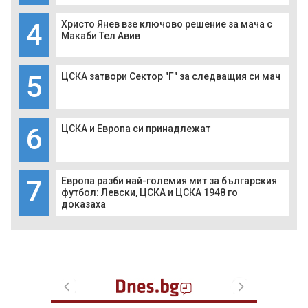
4
Христо Янев взе ключово решение за мача с
Макаби Тел Авив
5
ЦСКА затвори Сектор "Г" за следващия си мач
6
ЦСКА и Европа си принадлежат
7
Европа разби най-големия мит за българския
футбол: Левски, ЦСКА и ЦСКА 1948 го
доказаха