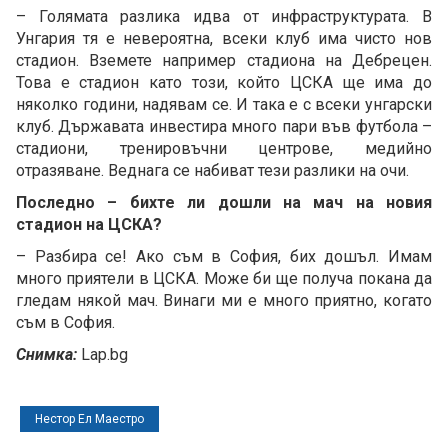
– Голямата разлика идва от инфраструктурата. В
Унгария тя е невероятна, всеки клуб има чисто нов
стадион. Вземете например стадиона на Дебрецен.
Това е стадион като този, който ЦСКА ще има до
няколко години, надявам се. И така е с всеки унгарски
клуб. Държавата инвестира много пари във футбола –
стадиони, тренировъчни центрове, медийно
отразяване. Веднага се набиват тези разлики на очи.
Последно – бихте ли дошли на мач на новия
стадион на ЦСКА?
– Разбира се! Ако съм в София, бих дошъл. Имам
много приятели в ЦСКА. Може би ще получа покана да
гледам някой мач. Винаги ми е много приятно, когато
съм в София.
Снимка:
Lap.bg
Нестор Ел Маестро