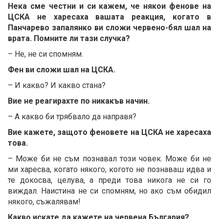
Нека сме честни и си кажем, че някои фенове на
ЦСКА не харесаха вашата реакция, когато в
Панчарево запалянко ви сложи червено-бял шал на
врата. Помните ли тази случка?
– Не, не си спомням.
Фен ви сложи шал на ЦСКА.
– И какво? И какво стана?
Вие не реагирахте по никакъв начин.
– А какво би трябвало да направя?
Вие кажете, защото феновете на ЦСКА не харесаха
това.
– Може би не съм познавал този човек. Може би не
ми харесва, когато някого, когото не познаваш идва и
те докосва, целува, а преди това никога не си го
виждал. Наистина не си спомням, но ако съм обидил
някого, съжалявам!
Какво искате да кажете на червена България?