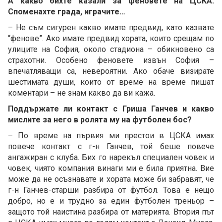
А какво бихте казали за феновете на ЦСКА.
Споменахте града, играчите…
– Не съм сигурен какво имате предвид, като казвате
“фенове”. Ако имате предвид хората, които срещам по
улиците на София, около стадиона – обикновено са
страхотни. Особено феновете извън София –
впечатляващи са, невероятни. Ако обаче визирате
шестимата души, които от време на време пишат
коментари – не знам какво да ви кажа.
Поддържате ли контакт с Гриша Ганчев и какво
мислите за него в ролята му на футболен бос?
– По време на първия ми престои в ЦСКА имах
повече контакт с г-н Ганчев, той беше повече
ангажиран с клуба. Бих го нарекъл специален човек и
човек, чиято компания винаги ми е била приятна. Вие
може да не осъзнавате и хората може би забравят, че
г-н Ганчев-старши разбира от футбол. Това е нещо
добро, но е и трудно за един футболен треньор –
защото той наистина разбира от материята. Втория път