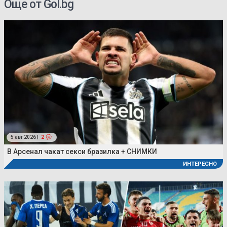
Още от Gol.bg
5 авг 2026 |
2
В Арсенал чакат секси бразилка + СНИМКИ
ИНТЕРЕСНО