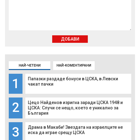
ДОБАВИ
НАЙ-ЧЕТЕНИ
НАЙ-КОМЕНТИРАНИ
1
Папазки раздаде бонуси в ЦСКА, в Левски
чакат пачки
2
Цецо Найденов изригна заради ЦСКА 1948 и
ЦСКА: Случи се нещо, което е уникално за
България
3
Драма в Макаби! Звездата на израелците не
иска да играе срещу ЦСКА