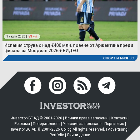
17 юли 2026 |
53
Испания струва с над €400 млн. повече от Аржентина преди
финала на Мондиал 2026 + ВИДЕО
СПОРТ И БИЗНЕС
Инвестор.БГ АД © 2001-2026 | Всички права запазени. |
Контакти
|
Реклама
|
Поверителност
|
Условия за ползване
|
Портфолио
|
Investor.BG AD © 2001-2026 Gol.bg All rights reserved. |
Advertising
|
Portfolio
|
Лични данни