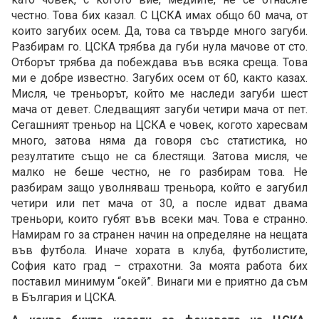
честно. Това бих казал. С ЦСКА имах общо 60 мача, от
които загубих осем. Да, това са твърде много загуби.
Разбирам го. ЦСКА трябва да губи нула мачове от сто.
Отборът трябва да побеждава във всяка среща. Това
ми е добре известно. Загубих осем от 60, както казах.
Мисля, че треньорът, който ме наследи загуби шест
мача от девет. Следващият загуби четири мача от пет.
Сегашният треньор на ЦСКА е човек, когото харесвам
много, затова няма да говоря със статистика, но
резултатите също не са блестящи. Затова мисля, че
малко не беше честно, не го разбирам това. Не
разбирам защо уволняваш треньора, който е загубил
четири или пет мача от 30, а после идват двама
треньори, които губят във всеки мач. Това е странно.
Намирам го за странен начин на определяне на нещата
във футбола. Иначе хората в клуба, футболистите,
София като град – страхотни. За моята работа бих
поставил минимум “окей”. Винаги ми е приятно да съм
в България и ЦСКА.