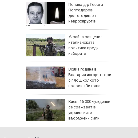
 с
Почина д-р Георги
ия:
Поптодоров,
" поема
дългогодишен
е
неврохирург в
"Пирогов"
и
Украйна разцепва
иция" по
италианската
д
политика преди
со,
изборите
и:
Всяка година в
Банско
България изгарят гори
с площ колкото
прежение
половин Витоша
бвинение
Киев: 16 000 чужденци
ректор
се сражават в
украинските
въоръжени сили