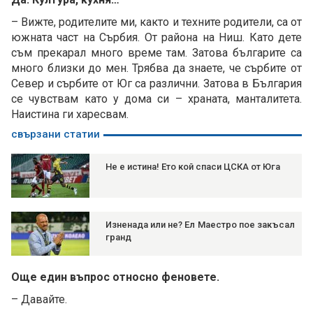
– Вижте, родителите ми, както и техните родители, са от
южната част на Сърбия. От района на Ниш. Като дете
съм прекарал много време там. Затова българите са
много близки до мен. Трябва да знаете, че сърбите от
Север и сърбите от Юг са различни. Затова в България
се чувствам като у дома си – храната, манталитета.
Наистина ги харесвам.
свързани статии
Не е истина! Ето кой спаси ЦСКА от Юга
Изненада или не? Ел Маестро пое закъсал
гранд
Още един въпрос относно феновете.
– Давайте.