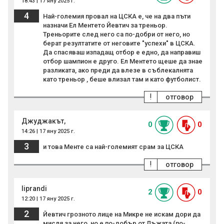
18:43 | 17 яну 2025 г.
4
Най-големия провал на ЦСКА е, че на два пъти
назначи Ел Ментето Йевтич за треньор.
Треньорите след него са по-добри от него, но
берат резултатите от неговите "успехи" в ЦСКА.
Да спасяваш изпадащ отбор е едно, да направиш
отбор шампион е друго. Ел Ментето щеше да знае
разликата, ако преди да влезе в съблекалнята
като треньор , беше влизал там и като футболист.
!
отговор
Джуджакът,
0
0
14:26 | 17 яну 2025 г.
3
и това Менте са най-големият срам за ЦСКА
!
отговор
liprandi
2
0
12:20 | 17 яну 2025 г.
2
Йевтич грозното лице на Микре не искам дори да
мисля за него ,но е по-добър от Лъжата (по-