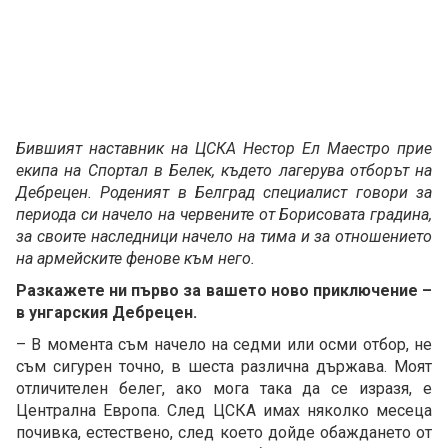
Бившият наставник на ЦСКА Нестор Ел Маестро прие
екипа на Спортал в Белек, където лагерува отборът на
Дебрецен. Роденият в Белград специалист говори за
периода си начело на червените от Борисовата градина,
за своите наследници начело на тима и за отношението
на армейските фенове към него.
Разкажете ни първо за вашето ново приключение –
в унгарския Дебрецен.
– В момента съм начело на седми или осми отбор, не
съм сигурен точно, в шеста различна държава. Моят
отличителен белег, ако мога така да се изразя, е
Централна Европа. След ЦСКА имах няколко месеца
почивка, естествено, след което дойде обаждането от