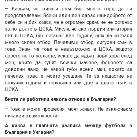
– Казвам, че винаги съм бил много горд да ги
представлявам. Всеки един ден давах най-доброто от
себе си и бих казал, че е огромен срам, че не останах
за по-дълго в ЦСКА. Мисля, че ако първия или втория
път в ЦСКА, бях останал две години, щях да изградя
много силен отбор. Печеливш отбор, сигурен съм в
това. Знам, че това е невъзможно в ЦСКА, защото
просто не го желаете, искате да идват нови хора след
мен, които да губят всички мачове, феновете са
доволни явно, че някой губи всеки мач, докато аз
печелех, това е моето усещане. Та за нещастие не
получих година и половина или две и двата пъти в
ЦСКА.
Бихте ли работили някога отново в България?
– Това е моята професия, моят живот. Не изключвам
никакви възможности.
А каква е главната разлика между футбола в
България и Унгария?