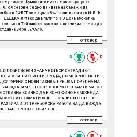
те му гушата.Шумкарите имате много крадени
. е. я.Тоя сезон е редно да идете на бараж и да
тбор в ЕФБЕТ кефи цяла България когато го И. Б. Ъ.
я - ЦЕЦЕКА-литекс два пъти по 1-0.Цска абонат на
 треньора.Той никога нищо не е спечелил.Няма и да
тдавна умре 09/09/16
!
отговор
5
0
ЩО ДОБРОВСЕКИ ЗНАЕ ЧЕ ОТБОР СЕ ГРАДИ ОТ
Е ДОБРИ ЗАЩИТНИЦИ И ПРОДАДОХМЕ ХРИСТИЯН И
ОДСИГУРЕНИ С НОВИ ТАКИВА. ГРЕШКА ПОРЕДНА НА
Е УБЕЖДАВАМ ЧЕ ТОЗИ ЧОВЕК МЯСТО ТАМ НЯМА. ПО
Е ОТДАВНА ВСИЧКО ДА Е ЯСНО.ФИЧО НЕ МОЖЕ ДА
АНСФЕРИТЕ НЯМА НУЖНИТЕ ЗНАНИЯ И ОПИТНОСТ
НЕ РАЗБИРА И ОТ ТРЕНЬОРСКА РАБОТА ЗА ДА.ВИЖДА
Я ЩАБ. ПРОСТО ТОЗИ ЧОВЕ ...
!
отговор
6
0