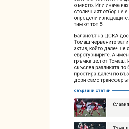
о място. Или иначе ка
столичният отбор не е 
определи изпадащите.
тим от топ 5.
Балансът на ЦСКА досег
Томаш червените запис
актив, който далеч не 
евротурнирите. А именн
гръмка цел от Томаш. 
скъсява разликата по 
простира далеч по въз
дори само трансферът 
свързани статии
Славия
Томаш 