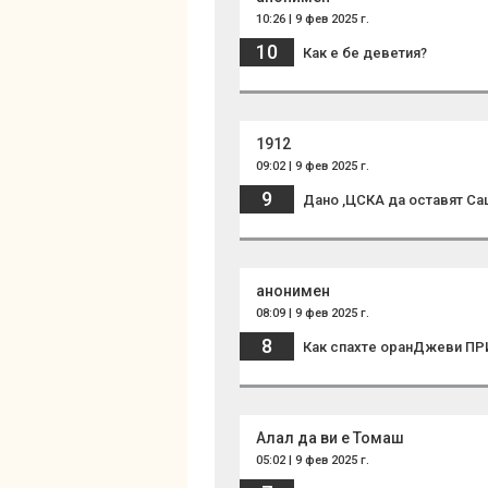
10:26 | 9 фев 2025 г.
10
Как е бе деветия?
1912
09:02 | 9 фев 2025 г.
9
Дано ,ЦСКА да оставят Са
анонимен
08:09 | 9 фев 2025 г.
8
Как спахте оранДжеви ПР
Алал да ви е Томаш
05:02 | 9 фев 2025 г.