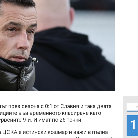
ът през сезона с 0:1 от Славия и така двата
зициите във временното класиране като
ервените 9-и. И имат по 26 точки.
1
а ЦСКА е истински кошмар и важи в пълна