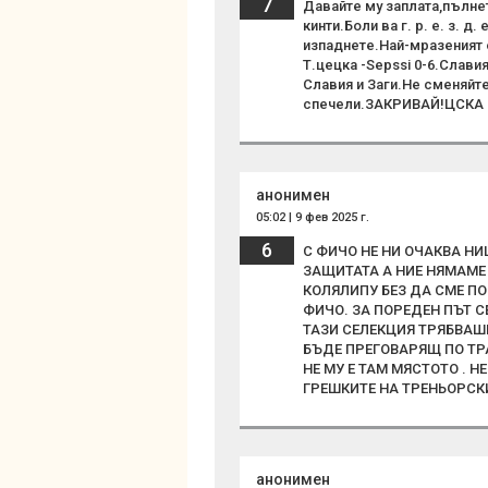
7
Давайте му заплата,пълне
кинти.Боли ва г. р. е. з. д
изпаднете.Най-мразеният о
Т.цецка -Sepssi 0-6.Слави
Славия и Заги.Не сменяйте
спечели.ЗАКРИВАЙ!ЦСКА о
анонимен
05:02 | 9 фев 2025 г.
6
С ФИЧО НЕ НИ ОЧАКВА НИ
ЗАЩИТАТА А НИЕ НЯМАМ
КОЛЯЛИПУ БЕЗ ДА СМЕ П
ФИЧО. ЗА ПОРЕДЕН ПЪТ С
ТАЗИ СЕЛЕКЦИЯ ТРЯБВАШ
БЪДЕ ПРЕГОВАРЯЩ ПО ТР
НЕ МУ Е ТАМ МЯСТОТО . 
ГРЕШКИТЕ НА ТРЕНЬОРСКИ
анонимен