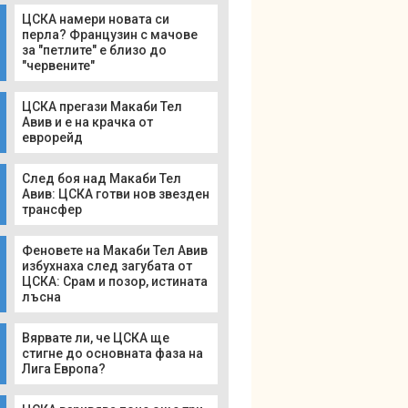
ЦСКА намери новата си
перла? Французин с мачове
за "петлите" е близо до
"червените"
ЦСКА прегази Макаби Тел
Авив и е на крачка от
еврорейд
След боя над Макаби Тел
Авив: ЦСКА готви нов звезден
трансфер
Феновете на Макаби Тел Авив
избухнаха след загубата от
ЦСКА: Срам и позор, истината
лъсна
Вярвате ли, че ЦСКА ще
стигне до основната фаза на
Лига Европа?