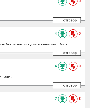
1
0
!
отговор
4
0
шко безтопков още дълго начело на отбора.
!
отговор
4
0
ИПОЦИ .
!
отговор
7
3