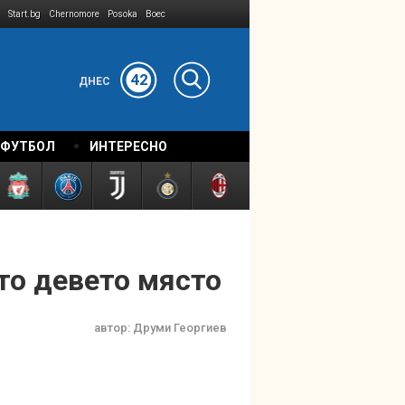
Start.bg
Chernomore
Posoka
Boec
42
ДНЕС
 ФУТБОЛ
ИНТЕРЕСНО
то девето място
автор:
Друми Георгиев