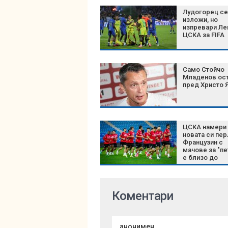
Лудогорец се
изложи, но
изпревари Ле
ЦСКА за FIFA
Само Стойчо
Младенов ос
пред Христо 
ЦСКА намери
новата си пер
Французин с
мачове за "пе
е близо до
"червените"
Коментари
анонимен