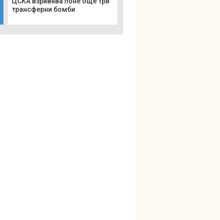
ЦСКА взривява поне още три
трансферни бомби