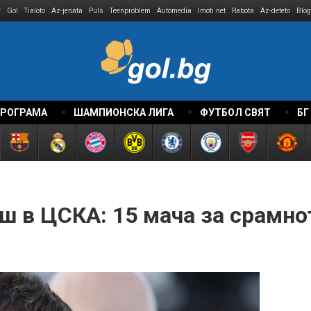
r
Gol
Tialoto
Az-jenata
Puls
Teenproblem
Automedia
Imoti.net
Rabota
Az-deteto
Blog
ПРОГРАМА
ШАМПИОНСКА ЛИГА
ФУТБОЛ СВЯТ
БГ
ш в ЦСКА: 15 мача за срамно