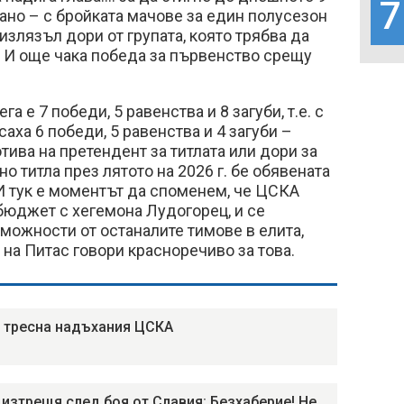
7
зано – с бройката мачове за един полусезон
излязъл дори от групата, която трябва да
 И още чака победа за първенство срещу
а е 7 победи, 5 равенства и 8 загуби, т.е. с
аха 6 победи, 5 равенства и 4 загуби –
отива на претендент за титлата или дори за
о титла през лятото на 2026 г. бе обявената
И тук е моментът да споменем, че ЦСКА
бюджет с хегемона Лудогорец, и се
можности от останалите тимове в елита,
на Питас говори красноречиво за това.
 тресна надъхания ЦСКА
изтрещя след боя от Славия: Безхаберие! Не