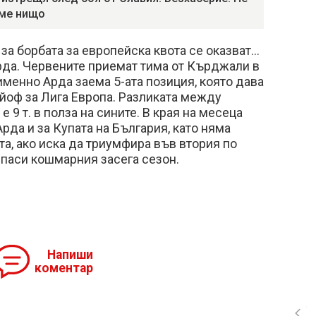
ме нищо
за борбата за европейска квота се оказват…
рда. Червените приемат тима от Кърджали в
именно Арда заема 5-ата позиция, която дава
ейоф за Лига Европа. Разликата между
е 9 т. в полза на сините. В края на месеца
да и за Купата на България, като няма
та, ако иска да триумфира във втория по
 спаси кошмарния засега сезон.
Напиши
коментар