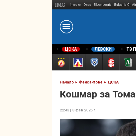
Investor
Dnes
Bloombergtv
Bulgaria On Ai
Megavselena.bg
ЦСКА
ЛЕВСКИ
ТВ 
Начало
Фенсайтове
ЦСКА
Кошмар за Тома
22:43 | 8 фев 2025 г.