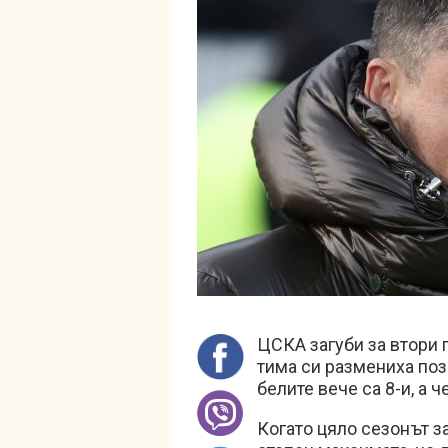
ЦСКА загуби за втори п
тима си размениха по
белите вече са 8-и, а ч
Когато цяло сезонът з