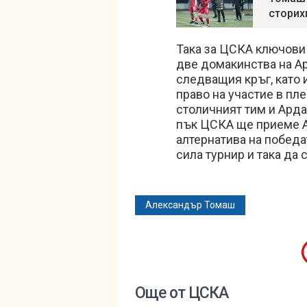
сторих
Така за ЦСКА ключови 
две домакинства на А
следващия кръг, като 
право на участие в пл
столичният тим и Арда 
пък ЦСКА ще приеме Ар
алтернатива на победа
сила турнир и така да
Александър Томаш
Още от ЦСКА