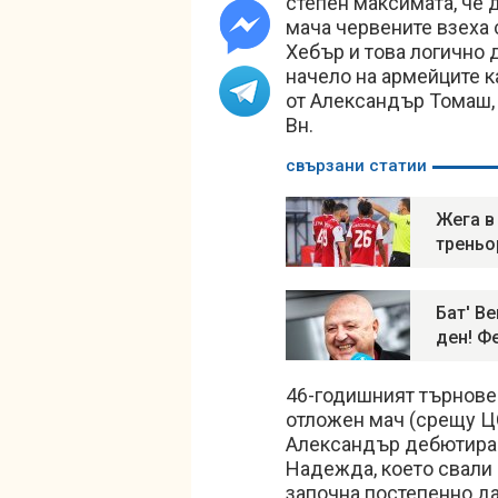
степен максимата, че д
мача червените взеха 
Хебър и това логично 
начело на армейците к
от Александър Томаш, 
Вн.
свързани статии
Жега в
треньо
Бат' В
ден! Ф
46-годишният търновец
отложен мач (срещу ЦС
Александър дебютира с
Надежда, което свали
започна постепенно да