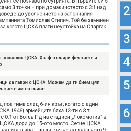
енят се познава по сутринта. В първите си 5
2
само 3 точки – при домакинството с 3:1 над
доведе до уволнението на започналия
ампанията Томислав Стипич. Той бе заменен
за когото ЦСКА плати неустойка на Спартак
3
4
 грохналия ЦСКА: Халф отсвири феновете и
р
5
енци се гаври с ЦСКА: Можем да ги бием цял
еновете им са свине!
 пое тима след 6-ия кръг, когато с един
6
КА 1948) армейците бяха 13-ти с 3 т.
 0:1 от Ботев Пд на стадион „Локомотив“ в
 ЦСКА дори до 15-ото място. Сетне ЦСКА
 надига глава…. за да стигне до днешното 9-