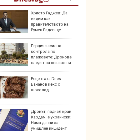
Христо Гаджев: Да
В Кит
видим как
забра
правителството на
автом
Румен Радев ще
и националния ни интерес
Гърция засилва
Този н
контрола по
може 
плажовете: Дронове
Европ
следят за незаконни
и и ограничен достъп
Рецептата Dnes:
Домаш
Бананов кекс с
губи о
шоколад
стена
зареж
Дронът, паднал край
Кой гу
Кардам, е украински:
нашес
Няма данни за
китай
умишлен инцидент