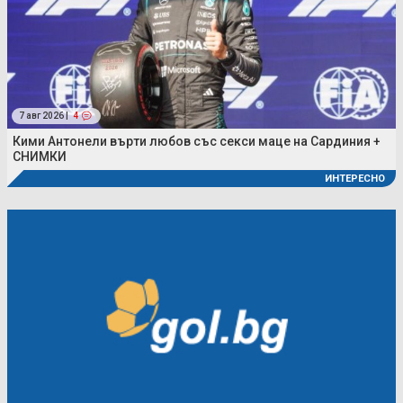
7 авг 2026 |
4
Кими Антонели върти любов със секси маце на Сардиния +
СНИМКИ
ИНТЕРЕСНО