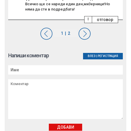
Всичко ще се нареди един ден,ми3ерници!Но
няма да сте в подредбата!
!
отговор
Напиши коментар
ВЛЕЗ
|
РЕГИСТРАЦИЯ
ДОБАВИ