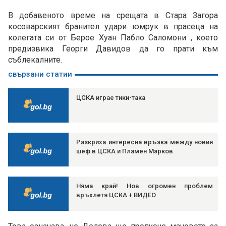
В добавеното време на срещата в Стара Загора
косоварският бранител удари юмрук в прасеца на
колегата си от Берое Хуан Пабло Саломони , което
предизвика Георги Давидов да го прати към
съблекалните.
свързани статии
ЦСКА играе тики-така
Разкриха интересна връзка между новия
шеф в ЦСКА и Пламен Марков
Няма край! Нов огромен проблем
връхлетя ЦСКА + ВИДЕО