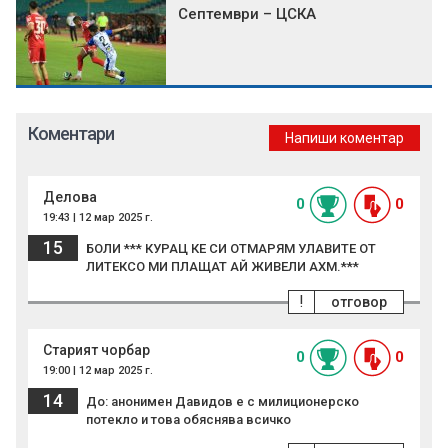
Септември – ЦСКА
Коментари
Напиши коментар
Делова
0
0
19:43 | 12 мар 2025 г.
15
БОЛИ *** КУРАЦ КЕ СИ ОТМАРЯМ УЛАВИТЕ ОТ
ЛИТЕКСО МИ ПЛАЩАТ АЙ ЖИВЕЛИ АХМ.***
!
отговор
Старият чорбар
0
0
19:00 | 12 мар 2025 г.
14
До: анонимен Давидов е с милиционерско
потекло и това обяснява всичко