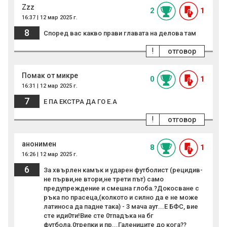
Zzz
2
1
16:37 | 12 мар 2025 г.
8
Според вас какво прави главата на делова там
!
отговор
Помак от микре
0
1
16:31 | 12 мар 2025 г.
7
Е ПА ЕКСТРА ДА ГО Е.А
!
отговор
анонимен
8
1
16:26 | 12 мар 2025 г.
6
За хвърлен камък и ударен футболист (рецидив-
не първи,не втори,не трети път) само
предупреждение и смешна глоба.?Докосване с
ръка по прасеца,(колкото и силно да е не може
латиноса да падне така) - 3 мача аут...Е БФС, вие
сте иди0ти!Вие сте 0тпадъка на бг
футбола.0трепки и пр...Галениците до кога??