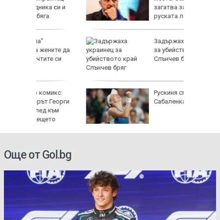
ка си и
загатва за нов удар по
га
руската логистика
Задържаха украинец
ените да
за убийството край
ите си
Слънчев бряг
омикс:
Рускиня спря
 Георги
Сабаленка в Торонто
д към
щето
Още от Gol.bg