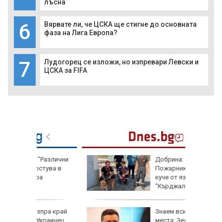
лъсна
6
Вярвате ли, че ЦСКА ще стигне до основната
фаза на Лига Европа?
7
Лудогорец се изложи, но изпревари Левски и
ЦСКА за FIFA
азлични
Добрина:
тува в
Пожарникари спасиха
куче от язовир
“Кърджали”
ра край
Знаем всички им слаби
раинец
места: Зеленски