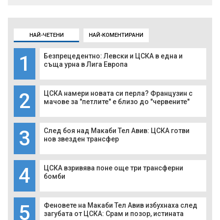
НАЙ-ЧЕТЕНИ
НАЙ-КОМЕНТИРАНИ
1
Безпрецедентно: Левски и ЦСКА в една и
съща урна в Лига Европа
2
ЦСКА намери новата си перла? Французин с
мачове за "петлите" е близо до "червените"
3
След боя над Макаби Тел Авив: ЦСКА готви
нов звезден трансфер
4
ЦСКА взривява поне още три трансферни
бомби
5
Феновете на Макаби Тел Авив избухнаха след
загубата от ЦСКА: Срам и позор, истината