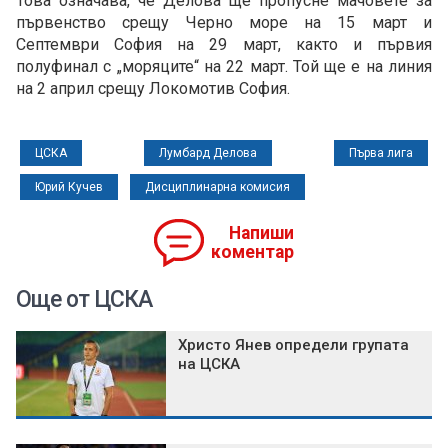
Това означава, че Делова ще пропусне мачовете за
първенство срещу Черно море на 15 март и
Септември София на 29 март, както и първия
полуфинал с „моряците“ на 22 март. Той ще е на линия
на 2 април срещу Локомотив София.
ЦСКА
Лумбард Делова
Първа лига
Юрий Кучев
Дисциплинарна комисия
Напиши
коментар
Още от ЦСКА
Христо Янев определи групата
на ЦСКА