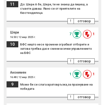
11
До: Шери А бе, Шери, ти не знаеш да пишеш, а
съвети даваш. Явно си от приятелите на
Кюстендилеца.
!
отговор
Шери
7
1
16:50 | 12 мар 2025 г.
10
БФС ништо несе промени ограбват отборите и
затова трябва дасе смени всички управлението
на БФС
!
отговор
Анонимен
1
1
16:48 | 12 мар 2025 г.
9
Може би си слага вратовръзка,за празнуване на
победата
!
отговор