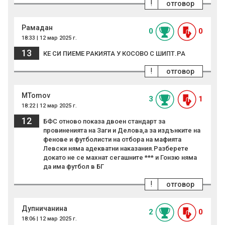
!
отговор
Рамадан
0
0
18:33 | 12 мар 2025 г.
13
КЕ СИ ПИЕМЕ РАКИЯТА У КОСОВО С ШИПТ.РА
!
отговор
МTomov
3
1
18:22 | 12 мар 2025 г.
12
БФС отново показа двоен стандарт за
провиненията на Заги и Делова,а за издънките на
фенове и футболисти на отбора на мафията
Левски няма адекватни наказания.Разберете
докато не се махнат сегашните *** и Гонзю няма
да има футбол в БГ
!
отговор
Дупничанина
2
0
18:06 | 12 мар 2025 г.