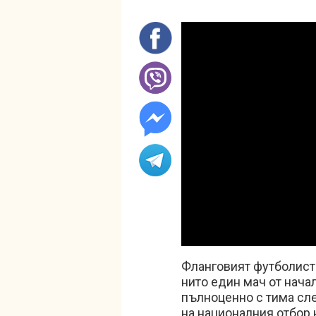
Load
Unmute
48.2
Фланговият футболист 
нито един мач от нача
пълноценно с тима сле
на националния отбор 