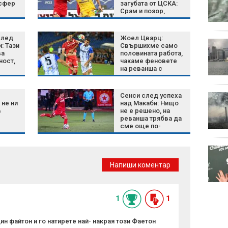
нсфер
загубата от ЦСКА:
променят, за да
Срам и позор,
оцелеят сред хората?
истината лъсна
след
Жоел Цварц:
Късна емисия
: Тази
Свършихме само
ва
половината работа,
ност,
чакаме феновете
на реванша с
рени
Макаби (Тел Авив)
полет
Сенси след успеха
Късна емисия
 не ни
над Макаби: Нищо
в
не е решено, на
реванша трябва да
сме още по-
елство
концентрирани
Целулит - защо се
появява и какво
Напиши коментар
наистина работи
срещу него
1
1
ин файтон и го натирете най- накрая този Фаетон