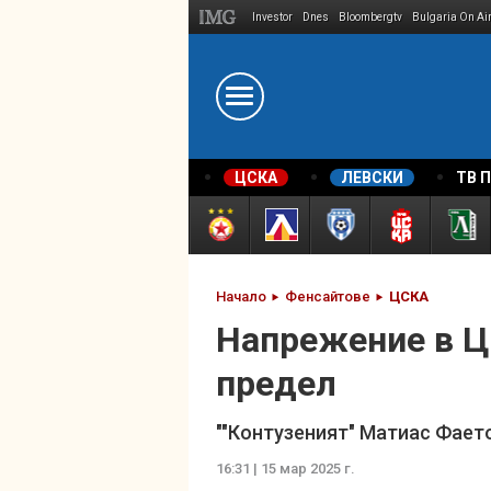
Investor
Dnes
Bloombergtv
Bulgaria On Ai
Megavselena.bg
ЦСКА
ЛЕВСКИ
ТВ 
Начало
Фенсайтове
ЦСКА
Напрежение в ЦС
предел
""Контузеният" Матиас Фает
16:31 | 15 мар 2025 г.