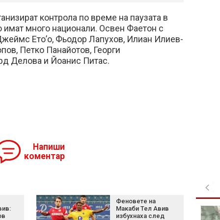
анизират контрола по време на паузата в
о имат много национали. Освен Фаетон с
Джеймс Ето’о, Фьодор Лапухов, Илиан Илиев-
ов, Петко Панайотов, Георги
д Делова и Йоанис Питас.
Напиши
коментар
Феновете на
вив:
Макаби Тел Авив
Шум, бетон и жеги: Как
ов
избухнаха след
животните се