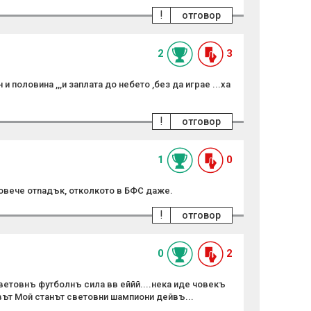
!
отговор
2
3
и половина ,,,и заплата до небето ,без да играе ...ха
!
отговор
1
0
повече oтnaдък, отколкото в БФС даже.
!
отговор
0
2
световнъ футболнъ сила вв еййй....нека иде човекъ
ът Мой станът световни шампиони дейвъ...