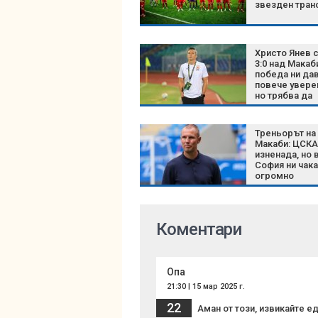
звезден тра
Христо Янев 
3:0 над Макаби
победа ни да
повече увере
но трябва да
останем сми
Треньорът на
Макаби: ЦСКА
изненада, но 
София ни чака
огромно
предизвикат
Коментари
Опа
21:30 | 15 мар 2025 г.
22
Аман от този, извикайте ед