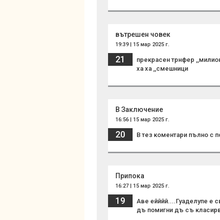
вътрешен човек
19:39 | 15 мар 2025 г.
21
прекрасен трнфер ,,милион 
ха ха ,,смешници
В Заключение
16:56 | 15 мар 2025 г.
20
В тез коментари пълно с 
Припока
16:27 | 15 мар 2025 г.
19
Аве ейййй....Гуаделупе е 
дъ помигни дъ съ класирв