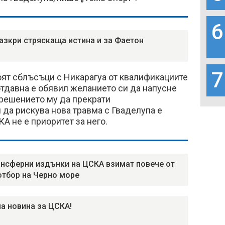
6
азкри стряскаща истина и за Фаетон
7
оят сблъсъци с Никарагуа от квалификациите
отдавна е обявил желанието си да напусне
 решението му да прекрати
 да рискува нова травма с Гваделупа е
А не е приоритет за него.
ансферни издънки на ЦСКА взимат повече от
отбор на Черно море
а новина за ЦСКА!