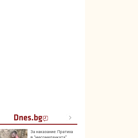
За наказание: Пратиха
Герма
в “месомелачката”
Ferrari