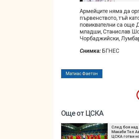
Армейците няма да орг
първенството, тъй кат
повиквателни са още 
младши, Станислав Шоп
Чорбаджийски, Лумбар
Снимка:
БГНЕС
Матиас Фаетон
Още от ЦСКА
След боя над
Макаби Тел А
ЦСКА готви н