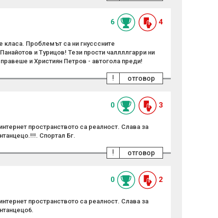
6
4
 е класа. Проблемът са ни гнусссните
Панайотов и Турицов! Тези прости чаллллгарри ни
 правеше и Християн Петров - автогола преди!
!
отговор
0
3
у интернет пространството са реалност. Слава за
танцецо.!!!. Спортал Бг.
!
отговор
0
2
у интернет пространството са реалност. Слава за
нтанцецо6.