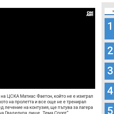
1
2
3
ed
:
4
0%
на ЦСКА Матиас Фаетон, който не е изиграл
лото на пролетта и все още не е тренирал
д лечение на контузия, ще пътува за лагера
5
на Гваделупа, пише „Тема Спорт“.