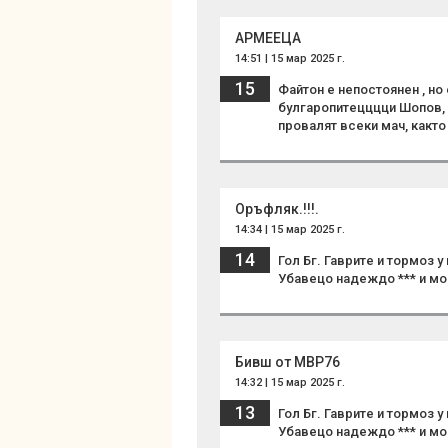
АРМЕЕЦА
14:51 | 15 мар 2025 г.
15
Файтон е непостоянен , но
булгаропитецццци Шопов, 
провалят всеки мач, както
Оръфляк.!!!.
14:34 | 15 мар 2025 г.
14
Гол Бг. Гаврите и тормоз 
Убавецо надеждо *** и мон
Бивш от МВР76
14:32 | 15 мар 2025 г.
13
Гол Бг. Гаврите и тормоз 
Убавецо надеждо *** и мо