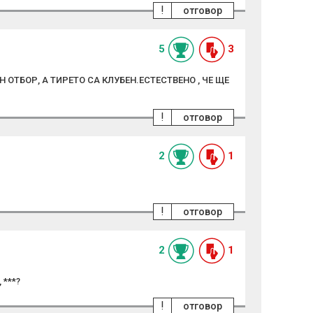
!
отговор
5
3
 ОТБОР, А ТИРЕТО СА КЛУБЕН.ЕСТЕСТВЕНО , ЧЕ ЩЕ
!
отговор
2
1
!
отговор
2
1
 ***?
!
отговор