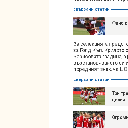
свързани статии
Фичо р
За селекцията предст
за Голд Къп. Крилото 
Борисовата градина, а
възстановяването си и
поредният знак, че ЦСК
свързани статии
Три тр
целия 
Огромн