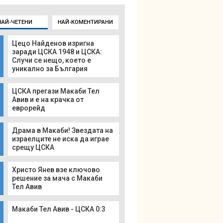
НАЙ-ЧЕТЕНИ
НАЙ-КОМЕНТИРАНИ
Цецо Найденов изригна
заради ЦСКА 1948 и ЦСКА:
Случи се нещо, което е
уникално за България
ЦСКА прегази Макаби Тел
Авив и е на крачка от
еврорейд
Драма в Макаби! Звездата на
израелците не иска да играе
срещу ЦСКА
Христо Янев взе ключово
решение за мача с Макаби
Тел Авив
Макаби Тел Авив - ЦСКА 0:3