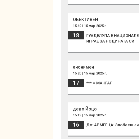
ОБЕКТИВЕН
15:49 | 15 мар 2025 г.
18
ГУАДЕЛУПА Е НАЦИОНАЛЕН
ИГРАЕ ЗА РОДИНАТА СИ
анонимен
15:20 | 15 мар 2025 г.
17
*** = МAHГАЛ
дедо Йоцо
15:19 | 15 мар 2025 г.
16
До: АРМЕЕЦА: Злобееш ли,