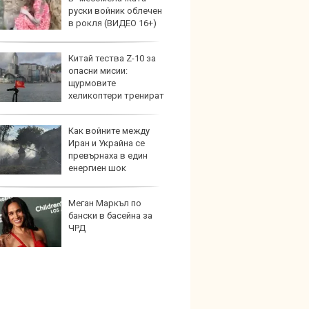
руски войник облечен
в рокля (ВИДЕО 16+)
Китай тества Z-10 за
Дори 
опасни мисии:
върху
щурмовите
загуб
хеликоптери тренират
и под радара
Как войните между
Защо 
Иран и Украйна се
бутон
превърнаха в един
новит
енергиен шок
Меган Маркъл по
Графи
бански в басейна за
разкр
ЧРД
преди