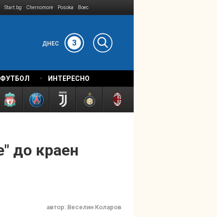
Start.bg
Chernomore
Posoka
Boec
3
ДНЕС
 ФУТБОЛ
ИНТЕРЕСНО
" до краен
автор:
Веселин Коларов