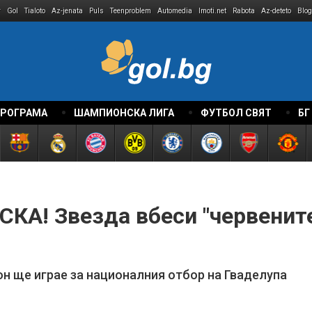
r
Gol
Tialoto
Az-jenata
Puls
Teenproblem
Automedia
Imoti.net
Rabota
Az-deteto
Blog
ПРОГРАМА
ШАМПИОНСКА ЛИГА
ФУТБОЛ СВЯТ
БГ
КА! Звезда вбеси "червените
он ще играе за националния отбор на Гваделупа