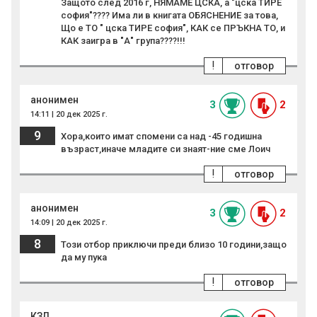
Защото след 2016 г, НЯМАМЕ ЦСКА, а "цска ТИРЕ
софия"???? Има ли в книгата ОБЯСНЕНИЕ за това,
Що е ТО " цска ТИРЕ софия", КАК се ПРЪКНА ТО, и
КАК заигра в "А" група????!!!
!
отговор
анонимен
3
2
14:11 | 20 дек 2025 г.
9
Хора,които имат спомени са над -45 годишна
възраст,иначе младите си знаят-ние сме Лоич
!
отговор
анонимен
3
2
14:09 | 20 дек 2025 г.
8
Този отбор приключи преди близо 10 години,защо
да му пука
!
отговор
КЗЛ