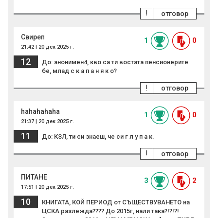
!
отговор
Свиреп
1
0
21:42 | 20 дек 2025 г.
12
До: анонимен4, кво са ти востата пенсионерите
бе, млад с к а п а н я к о?
!
отговор
hahahahaha
1
0
21:37 | 20 дек 2025 г.
11
До: КЗЛ, ти си знаеш, че си г л у п а к.
!
отговор
ПИТАНЕ
3
2
17:51 | 20 дек 2025 г.
10
КНИГАТА, КОЙ ПЕРИОД от СЪЩЕСТВУВАНЕТО на
ЦСКА разлежда???? До 2015г, нали така?!?!?!