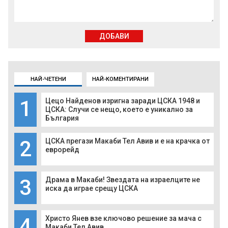
ДОБАВИ
НАЙ-ЧЕТЕНИ
НАЙ-КОМЕНТИРАНИ
1
Цецо Найденов изригна заради ЦСКА 1948 и
ЦСКА: Случи се нещо, което е уникално за
България
2
ЦСКА прегази Макаби Тел Авив и е на крачка от
еврорейд
3
Драма в Макаби! Звездата на израелците не
иска да играе срещу ЦСКА
4
Христо Янев взе ключово решение за мача с
Макаби Тел Авив