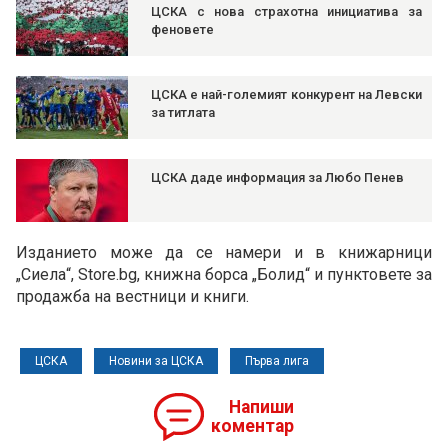
ЦСКА с нова страхотна инициатива за
феновете
ЦСКА е най-големият конкурент на Левски
за титлата
ЦСКА даде информация за Любо Пенев
Изданието може да се намери и в книжарници
„Сиела“, Store.bg, книжна борса „Болид“ и пунктовете за
продажба на вестници и книги.
ЦСКА
Новини за ЦСКА
Първа лига
Напиши
коментар