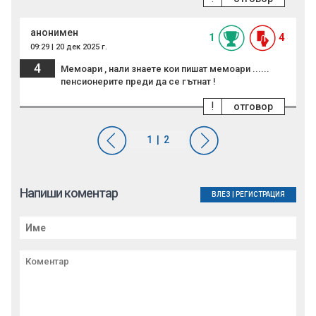
анонимен
1
4
09:29 | 20 дек 2025 г.
4
Мемоари , нали знаете кои пишат мемоари ......
пенсионерите преди да се гътнат !
!
отговор
Напиши коментар
ВЛЕЗ
|
РЕГИСТРАЦИЯ