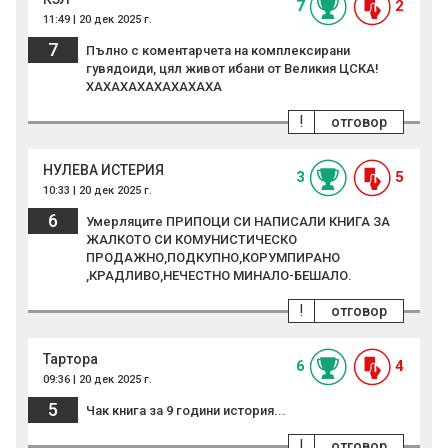
7
2
11:49 | 20 дек 2025 г.
7
Пълно с коментарчета на комплексирани
гувядоиди, цял живот ибани от Великия ЦСКА!
ХАХАХАХАХАХАХАХА
!
отговор
НУЛЕВА ИСТЕРИЯ
3
5
10:33 | 20 дек 2025 г.
6
Умерляците ПРИПОЦИ СИ НАПИСАЛИ КНИГА ЗА
ЖАЛКОТО СИ КОМУНИСТИЧЕСКО
ПРОДАЖНО,ПОДКУПНО,КОРУМПИРАНО
,КРАДЛИВО,НЕЧЕСТНО МИНАЛО-БЕШАЛО.
!
отговор
Тартора
6
4
09:36 | 20 дек 2025 г.
5
Чак книга за 9 години история...
!
отговор