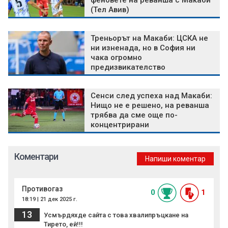
феновете на реванша с Макаби
(Тел Авив)
Треньорът на Макаби: ЦСКА не
ни изненада, но в София ни
чака огромно
предизвикателство
Сенси след успеха над Макаби:
Нищо не е решено, на реванша
трябва да сме още по-
концентрирани
Коментари
Напиши коментар
Противогаз
0
1
18:19 | 21 дек 2025 г.
13
Усмърдяхде сайта с това хвалипръцкане на
Тирето, ей!!!