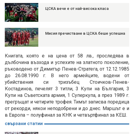
ЦСКА вече е от най-висока класа
Мисия пречистване в ЦСКА беше успешна
Книгата, която е на цена от 58 лв., проследява в
дълбочина възхода и успехите на златното поколение,
ръководено от Димитър Пенев-Стратега, от 12.12.1985
до 26.08.1990 г. В него армейците, водени от
убийствения си тризъбец Стоичков-Пенев-
Костадинов, печелят 3 титли, 3 Купи на България, 3
Купи на Съветската армия, 1 Суперкупа, а през 1989 г.
прегръщат и четирите трофея. Тимът записва поредица
от рекорди, някои неподобрени и до днес. Маршът е и
в Европа – полуфинал за КНК и четвъртфинал за КЕШ.
свързани статии