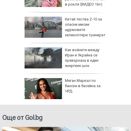
 хората?
в рокля (ВИДЕО 16+)
Китай тества Z-10 за
опасни мисии:
щурмовите
хеликоптери тренират
полети под радара
Как войните между
Иран и Украйна се
превърнаха в един
енергиен шок
о се
Меган Маркъл по
кво
бански в басейна за
оти
ЧРД
Още от Gol.bg