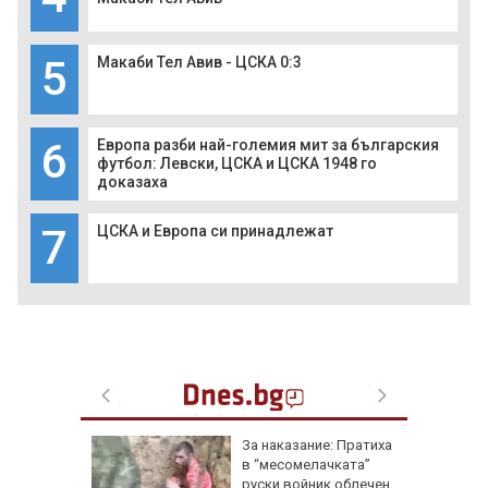
5
Макаби Тел Авив - ЦСКА 0:3
6
Европа разби най-големия мит за българския
футбол: Левски, ЦСКА и ЦСКА 1948 го
доказаха
7
ЦСКА и Европа си принадлежат
еги: Как
За наказание: Пратиха
в “месомелачката”
да
руски войник облечен