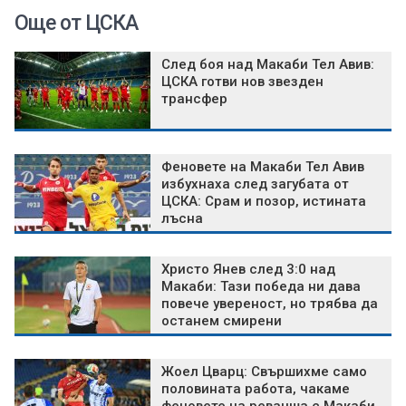
Още от ЦСКА
След боя над Макаби Тел Авив:
ЦСКА готви нов звезден
трансфер
Феновете на Макаби Тел Авив
избухнаха след загубата от
ЦСКА: Срам и позор, истината
лъсна
Христо Янев след 3:0 над
Макаби: Тази победа ни дава
повече увереност, но трябва да
останем смирени
Жоел Цварц: Свършихме само
половината работа, чакаме