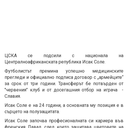
ЦСКА се подсили с национала на
Централноафриканската република Исак Соле.
Футболистът премина успешно медицинските
прегледи и официално подписа договор с „армейците“
за срок от три години. Трансферът бе потвърден от
"червения" клуб и от досегашния отбор на играча -
Славия.
Исак Соле е на 24 години, а основната му позиция е в
сърцето на полузащитата.
Исак Соле започва професионалната си кариера във
френския Лавал, след което защитава цветовете на