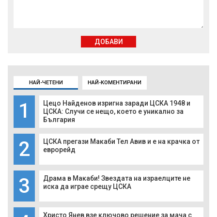
ДОБАВИ
НАЙ-ЧЕТЕНИ
НАЙ-КОМЕНТИРАНИ
1
Цецо Найденов изригна заради ЦСКА 1948 и
ЦСКА: Случи се нещо, което е уникално за
България
2
ЦСКА прегази Макаби Тел Авив и е на крачка от
еврорейд
3
Драма в Макаби! Звездата на израелците не
иска да играе срещу ЦСКА
Христо Янев взе ключово решение за мача с