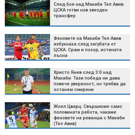
След боя над Макаби Тел Авив:
ЦСКА готви нов звезден
трансфер
Феновете на Макаби Тел Авив
избухнаха след загубата от
ЦСКА: Срам и позор, истината
лъсна
Христо Янев след 3:0 над
Макаби: Тази победа ни дава
повече увереност, но трябва да
останем смирени
Жоел Цварц: Свършихме само
половината работа, чакаме
феновете на реванша с Макаби
(Тел Авив)