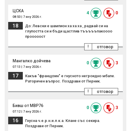
ЦСКА
4
0
08:50 | 7 яну 2026 г.
18
До: Левски е шампион ха ха ха , радвай си на
глупостта си и бъди щастлив тъъъъъпакоооо
прооооост
!
отговор
Мангалко дойчева
0
3
07:13 | 7 яну 2026 г.
17
Какъв "французин" е гнусното негроидно мбапе.
Раторичен въпрос. Поздрави от Перник.
!
отговор
Бивш от МВР76
0
3
07:12 | 7 яну 2026 г.
16
Гнусна ч.е.р.н.и.л.к.а. Клане със секира.
Поздрави от Перник.