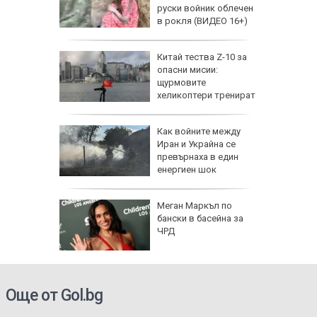
да
руски войник облечен
 хората?
в рокля (ВИДЕО 16+)
Китай тества Z-10 за
опасни мисии:
щурмовите
хеликоптери тренират
полети под радара
Как войните между
Иран и Украйна се
превърнаха в един
енергиен шок
о се
Меган Маркъл по
кво
бански в басейна за
оти
ЧРД
Още от Gol.bg