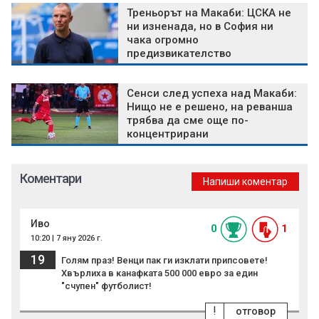
Треньорът на Макаби: ЦСКА не
ни изненада, но в София ни
чака огромно
предизвикателство
Сенси след успеха над Макаби:
Нищо не е решено, на реванша
трябва да сме още по-
концентрирани
Коментари
Напиши коментар
Иво
0
1
10:20 | 7 яну 2026 г.
19
Голям праз! Венци пак ги изклати припсовете!
Хвърлиха в канафката 500 000 евро за един
"счупен" футболист!
!
отговор