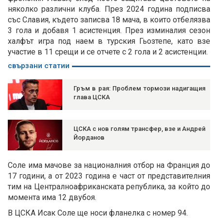
няколко различни клуба. През 2024 година подписва
със Славия, където записва 18 мача, в които отбелязва
3 гола и добавя 1 асистенция. През изминалия сезон
халфът игра под наем в турския Гьозтепе, като взе
участие в 11 срещи и се отчете с 2 гола и 2 асистенции.
свързани статии
Гръм в рая: Проблем тормози надигащия
глава ЦСКА
ЦСКА с нов голям трансфер, взе и Андрей
Йорданов
Соле има мачове за националния отбор на Франция до
17 години, а от 2023 година е част от представителния
тим на Централноафриканската република, за който до
момента има 12 двубоя.
В ЦСКА Исак Соле ще носи фланелка с номер 94.