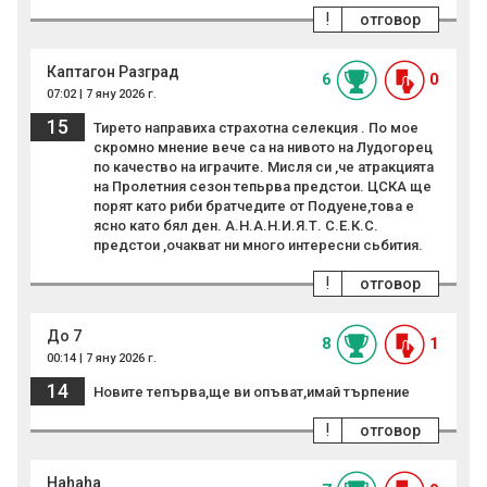
!
отговор
Каптагон Разград
6
0
07:02 | 7 яну 2026 г.
15
Тирето направиха страхотна селекция . По мое
скромно мнение вече са на нивото на Лудогорец
по качество на играчите. Мисля си ,че атракцията
на Пролетния сезон тепьрва предстои. ЦСКА ще
порят като риби братчедите от Подуене,това е
ясно като бял ден. А.Н.А.Н.И.Я.Т. С.Е.К.С.
предстои ,очакват ни много интересни сьбития.
!
отговор
До 7
8
1
00:14 | 7 яну 2026 г.
14
Новите тепърва,ще ви опъват,имай търпение
!
отговор
Hahaha