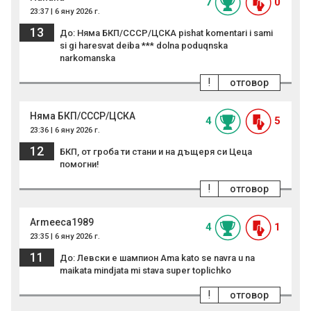
7
0
23:37 | 6 яну 2026 г.
13
До: Няма БКП/СССР/ЦСКА pishat komentari i sami
si gi haresvat deiba *** dolna poduqnska
narkomanska
!
отговор
Няма БКП/СССР/ЦСКА
4
5
23:36 | 6 яну 2026 г.
12
БКП, от гроба ти стани и на дъщеря си Цеца
помогни!
!
отговор
Armeeca1989
4
1
23:35 | 6 яну 2026 г.
11
До: Левски е шампион Ama kato se navra u na
maikata mindjata mi stava super toplichko
!
отговор