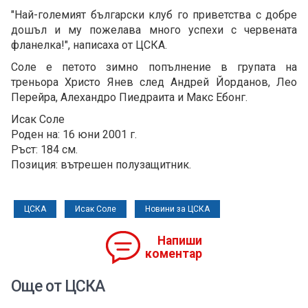
"Най-големият български клуб го приветства с добре
дошъл и му пожелава много успехи с червената
фланелка!", написаха от ЦСКА.
Соле е петото зимно попълнение в групата на
треньора Христо Янев след Андрей Йорданов, Лео
Перейра, Алехандро Пиедраита и Макс Ебонг.
Исак Соле
Роден на: 16 юни 2001 г.
Ръст: 184 см.
Позиция: вътрешен полузащитник.
ЦСКА
Исак Соле
Новини за ЦСКА
Напиши
коментар
Още от ЦСКА