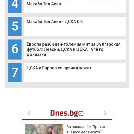
4
Макаби Тел Авив
5
Макаби Тел Авив - ЦСКА 0:3
6
Европа разби най-големия мит за българския
футбол: Левски, ЦСКА и ЦСКА 1948 го
доказаха
7
ЦСКА и Европа си принадлежат
еги: Как
За наказание: Пратиха
в “месомелачката”