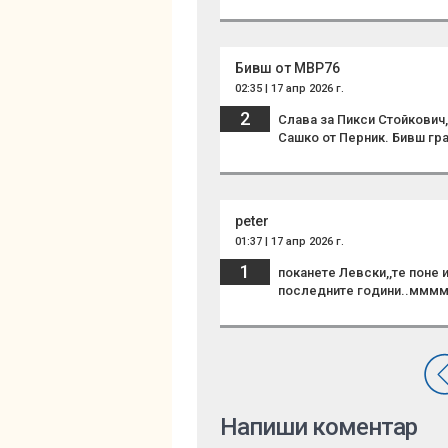
Бивш от МВР76
02:35 | 17 апр 2026 г.
2
Слава за Пикси Стойкович
Сашко от Перник. Бивш гр
peter
01:37 | 17 апр 2026 г.
1
поканете Левски,,те поне 
последните години..мм
Напиши коментар