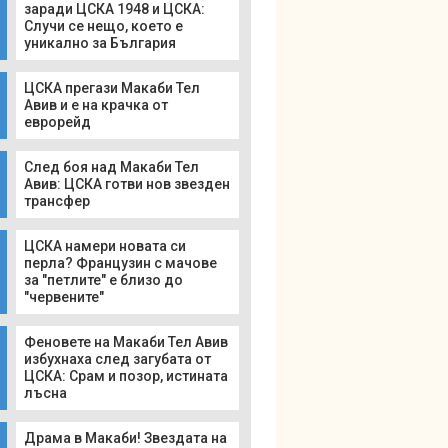
заради ЦСКА 1948 и ЦСКА:
Случи се нещо, което е
уникално за България
ЦСКА прегази Макаби Тел
Авив и е на крачка от
еврорейд
След боя над Макаби Тел
Авив: ЦСКА готви нов звезден
трансфер
ЦСКА намери новата си
перла? Французин с мачове
за "петлите" е близо до
"червените"
Феновете на Макаби Тел Авив
избухнаха след загубата от
ЦСКА: Срам и позор, истината
лъсна
Драма в Макаби! Звездата на