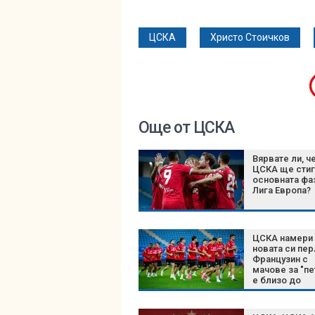
ЦСКА
Христо Стоичков
Още от ЦСКА
Вярвате ли, ч
ЦСКА ще стиг
основната фа
Лига Европа?
ЦСКА намери
новата си пер
Французин с
мачове за "пе
е близо до
"червените"