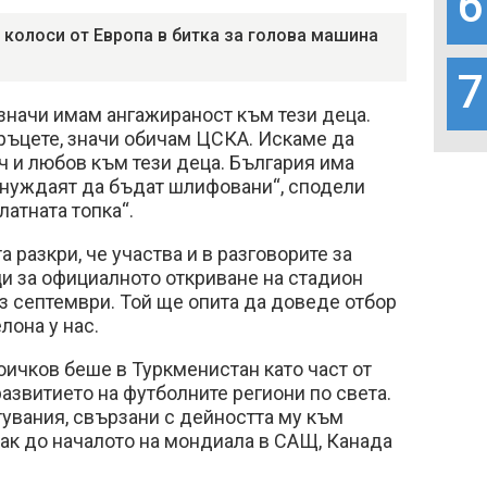
6
 колоси от Европа в битка за голова машина
7
значи имам ангажираност към тези деца.
ръцете, значи обичам ЦСКА. Искаме да
 и любов към тези деца. България има
 нуждаят да бъдат шлифовани“, сподели
латната топка“.
 разкри, че участва и в разговорите за
и за официалното откриване на стадион
з септември. Той ще опита да доведе отбор
лона у нас.
ичков беше в Туркменистан като част от
азвитието на футболните региони по света.
увания, свързани с дейността му към
чак до началото на мондиала в САЩ, Канада