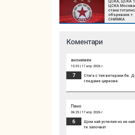
ЦСКА, ЦСКА 1
ЦСКА Москва
стана тотално
объркване +
СНИМКА
Коментари
анонимен
15:35 | 17 апр 2026 г.
7
Стига с тия ветерани бе. 
гледаме циркове.
Пино
06:25 | 17 апр 2026 г.
6
Щом най успелия но не на
те започват