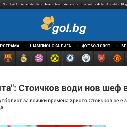
r
Gol
Tialoto
Az-jenata
Puls
Teenproblem
Automedia
Imoti.net
Rabota
Az-deteto
Blog
ПРОГРАМА
ШАМПИОНСКА ЛИГА
ФУТБОЛ СВЯТ
БГ
та": Стоичков води нов шеф
тболист за всички времена Христо Стоичков се е з
КА