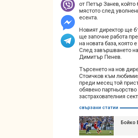
от Петър Занев, който 
мястото след уволнен
есента.
Новият директор ще б
ще започне работа пре
на новата база, която 
След завършването на
Димитър Пенев.
Търсенето на нов дир
Стоичков към любимия
преди месец той присъ
обявено партньорство
застрахователния сект
свързани статии
Бойко 