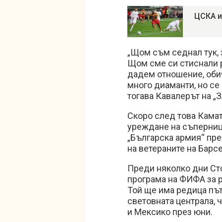
ЦСКА и
„Щом съм седнал тук, 
Щом сме си стиснали 
дадем отношение, обич
много диаманти, но се
тогава Кавалерът на „З
Скоро след това Камата
уреждане на съперниц
„Българска армия“ пре
на ветераните на Барсе
Преди няколко дни Сто
програма на ФИФА за р
Той ще има редица път
световната централа, 
и Мексико през юни.