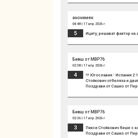
анонимен
04:48 | 17 апр 2026 г.
5
Ициту, решават фактор на 
Бивш от МВР76
02:38 | 17 апр 2026 г.
4
!!! Югославия - Испания 2:1
Стойкович отбеляза и два
Поздрави от Сашко от Пер
Бивш от МВР76
02:36 | 17 апр 2026 г.
3
Пикси Стойкович беше с к
Поздрави от Сашко от Пер