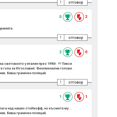
!
отговор
0
2
армията.
!
отговор
2
0
на световното у италия през 1990г. !!! Пикси
та гола за Югославия. Феноменални голове.
ник. Бивш граничен полицай.
!
отговор
1
1
ласа над нашио стоИкофф, но късмета му...
ник. Бивш граничен полицай.