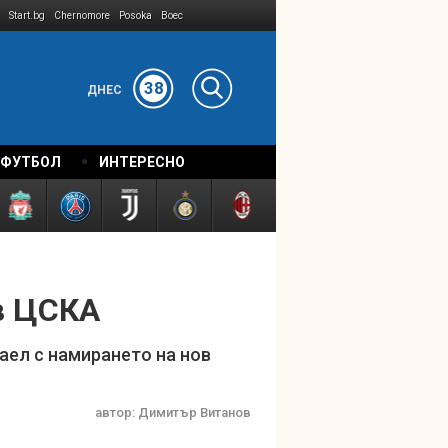
Start.bg
Chernomore
Posoka
Boec
38
ДНЕС
 ФУТБОЛ
ИНТЕРЕСНО
 в ЦСКА
аел с намирането на нов
автор:
Димитър Витанов