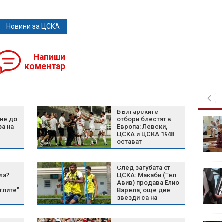
Новини за ЦСКА
Напиши
коментар
е
Българските
не до
отбори блестят в
Съдът отново отряза
за на
Европа: Левски,
Тръмп да получи
ЦСКА и ЦСКА 1948
достъп до
остават
избирателните
непобедени
списъци на щатите
След загубата от
Животът се нарежда
ла?
ЦСКА: Макаби (Тел
отлично за 3 китайски
Авив) продава Елио
тлите"
Варела, още две
зодии между 10 и 16
звезди са на
август
изхода