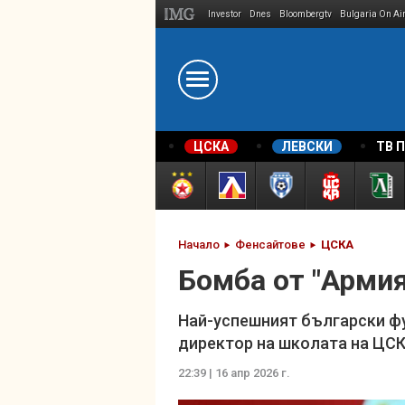
Investor
Dnes
Bloombergtv
Bulgaria On Ai
Megavselena.bg
ЦСКА
ЛЕВСКИ
ТВ 
Начало
Фенсайтове
ЦСКА
Бомба от "Армия
Най-успешният български фу
директор на школата на ЦС
22:39 | 16 апр 2026 г.