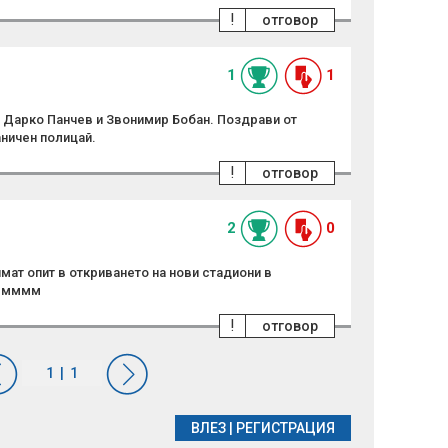
!
отговор
1
1
, Дарко Панчев и Звонимир Бобан. Поздрави от
аничен полицай.
!
отговор
2
0
имат опит в откриването на нови стадиони в
мммммм
!
отговор
ВЛЕЗ
|
РЕГИСТРАЦИЯ