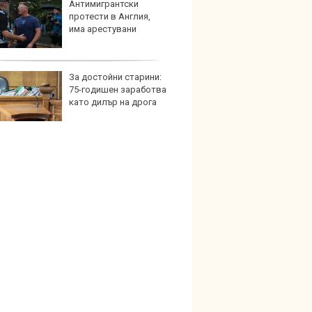
Антимигрантски
Bugatt
протести в Англия,
Bolid
има арестувани
колек
За достойни старини:
Тръмп
75-годишен заработва
елект
като дилър на дрога
„болн