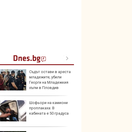
Съдът остави в ареста
Merce
младежите, убили
Door 
Георги на Младежкия
бензи
хълм в Пловдив
Шофьори на камиони
Защо 
проплакаха: В
вериг
кабината е 50 градуса
коли н
графи