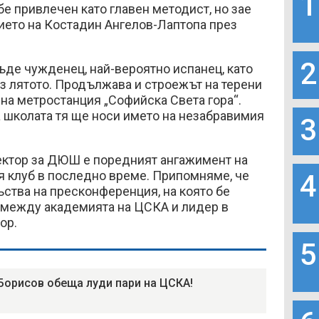
1
бе привлечен като главен методист, но зае
ието на Костадин Ангелов-Лаптопа през
2
ъде чужденец, най-вероятно испанец, като
з лятото. Продължава и строежът на терени
е на метростанция „Софийска Света гора“.
 школата тя ще носи името на незабравимия
3
ектор за ДЮШ е поредният ангажимент на
 клуб в последно време. Припомняме, че
4
ства на пресконференция, на която бе
 между академията на ЦСКА и лидер в
ор.
5
Борисов обеща луди пари на ЦСКА!