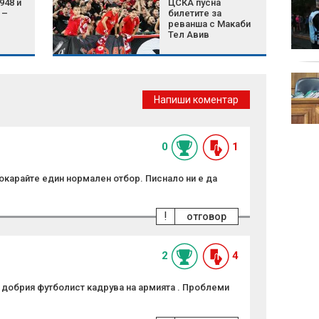
948 и
ЦСКА пусна
Обедна емисия
 –
билетите за
реванша с Макаби
Тел Авив
Мароканец със счупен
крак е открит край
Напиши коментар
пътя до Бяла
0
1
Докарайте един нормален отбор. Писнало ни е да
!
отговор
2
4
й добрия футболист кадрува на армията . Проблеми