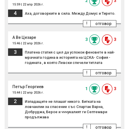
2
3
15:59 | 22 апр 2026 г.
4
Аха, договорките в сила. Между Домус и Тирето.
!
отговор
А Ве Цезаре
3
3
15:46 | 22 апр 2026 г.
3
Платена статия с цел да успокои феновете в най-
мрачната година в историята на ЦСКА- София -
годината , в която Левски спечели титлата
!
отговор
Петър Георгиев
1
3
15:44 | 22 апр 2026 г.
2
Изпадащите не плашат никого. Битката на
ловчанлии за спасение със Спартак Варна,
Добруджа, Берое и чччукалият ги Септември
продължава
!
отговор