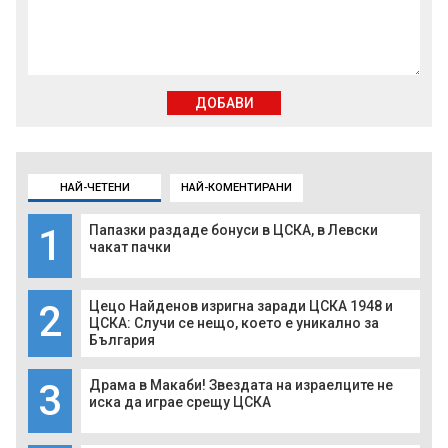
ДОБАВИ
НАЙ-ЧЕТЕНИ
НАЙ-КОМЕНТИРАНИ
1
Папазки раздаде бонуси в ЦСКА, в Левски
чакат пачки
2
Цецо Найденов изригна заради ЦСКА 1948 и
ЦСКА: Случи се нещо, което е уникално за
България
3
Драма в Макаби! Звездата на израелците не
иска да играе срещу ЦСКА