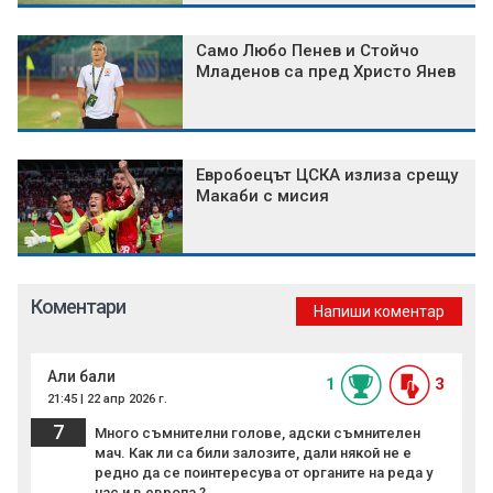
Само Любо Пенев и Стойчо
Младенов са пред Христо Янев
Евробоецът ЦСКА излиза срещу
Макаби с мисия
Коментари
Напиши коментар
Али бали
1
3
21:45 | 22 апр 2026 г.
7
Много съмнителни голове, адски съмнителен
мач. Как ли са били залозите, дали някой не е
редно да се поинтересува от органите на реда у
нас и в европа ?