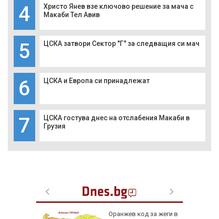
4
Христо Янев взе ключово решение за мача с
Макаби Тел Авив
5
ЦСКА затвори Сектор "Г" за следващия си мач
6
ЦСКА и Европа си принадлежат
7
ЦСКА гостува днес на отслабения Макаби в
Грузия
Оранжев код за жеги в