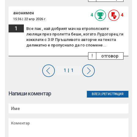
анонимен
4
4
15:36 | 22 апр 2026 г.
1
Все пак , най добрият мач на етрополските
люляци през пролетта беше, когато Лудогорец ги
изкклати с 3:0! Пръшливото авторче на текста
деликатно е пропуснало да го спомене...
!
отговор
Напиши коментар
ВЛЕЗ
|
РЕГИСТРАЦИЯ