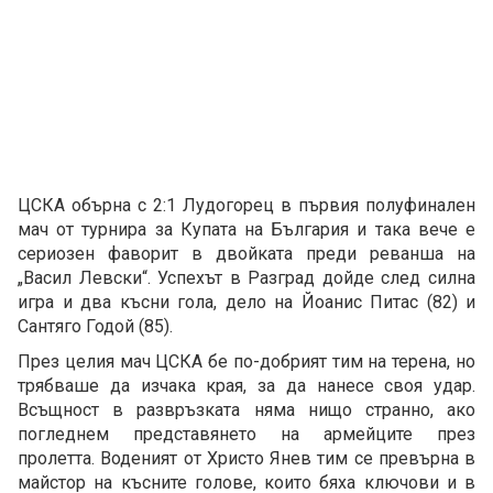
ЦСКА обърна с 2:1 Лудогорец в първия полуфинален
мач от турнира за Купата на България и така вече е
сериозен фаворит в двойката преди реванша на
„Васил Левски“. Успехът в Разград дойде след силна
игра и два късни гола, дело на Йоанис Питас (82) и
Сантяго Годой (85).
През целия мач ЦСКА бе по-добрият тим на терена, но
трябваше да изчака края, за да нанесе своя удар.
Всъщност в развръзката няма нищо странно, ако
погледнем представянето на армейците през
пролетта. Воденият от Христо Янев тим се превърна в
майстор на късните голове, които бяха ключови и в