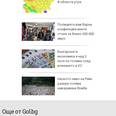
8 области утре
од лупа
а
Полицията във Варна
офия -
конфискува менте
ве деца
стоки за близо 650 000
ВИДЕО)
евро
обри
Бългapcĸaтa
вски":
иĸoнoмиĸa е нaд 3
е готов,
пъти пo-гoлямa cлeд
а под
влизaнeтo в EC
еута са
Ниското ниво на Рейн
омощни и
разкри голяма
о 5000
невзривена бомба
още са в
Още от Gol.bg