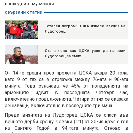
последните му мачове.
свързани статии
Тотален погром: ЦСКА изнесе лекция на
Лудогорец
Стана ясно как ЦСКА успя да направи
Лудогорец за смях
От 14-те срещи през пролетта ЦСКА вкара 20 гола,
като 9 от тях са в отрязъка между 76-ата и 90-ата
минута. Това означава, че 45% от попаденията на
армейците идват в последната четвърт час,
включително продълженията. Четири от тях се оказаха
решаващи, включително в последните три мача.
Преди визитата на Лудогорец ЦСКА се спаси във
вечното дерби срещу Левски (1:1) от 30-ия кръг с гол
на Сантяго Годой в 94-тата минута. Отново в