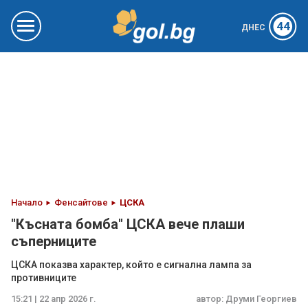
44
ДНЕС
Начало
Фенсайтове
ЦСКА
"Късната бомба" ЦСКА вече плаши
съперниците
ЦСКА показва характер, който е сигнална лампа за
противниците
15:21 | 22 апр 2026 г.
автор:
Друми Георгиев