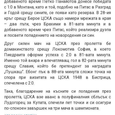
добавеното време Петко Панайотов донесе победата
с 1:0 в Монтана, като и той, подобно на Питас в Разград
и Годой срещу сините, се появи като резерва. В 28-ия
кръг срещу Берое ЦСКА също намери мрежата в края
– два пъти, чрез Брахими в 81-вата минута и в
добавеното време чрез Питас, който реализира дузпа
и посвети попадението на новородения си син.
Друг силен мач на ЦСКА през пролетта бе
домакинството срещу Локомотив София, в което
Пиедраита оформи успеха с 2:0 в 81-вата минута.
Именно той вкара и впечатляващ гол в 82-рата минута
срещу Славия, който бе претендент за наградата
„Пушкаш“. Ебонг пък в 88-ата минута сложи точка на
спора при визитата на ЦСКА 1948 в Бистрица,
спечелена с 2:0.
Така, благодарение на късните си попадения през
пролетта, ЦСКА взе аванс в полуфиналния сблъсък с
Лудогорец за Купата, спечели пет точки и си осигури
по-спокоен завършек на три мача в шампионата.