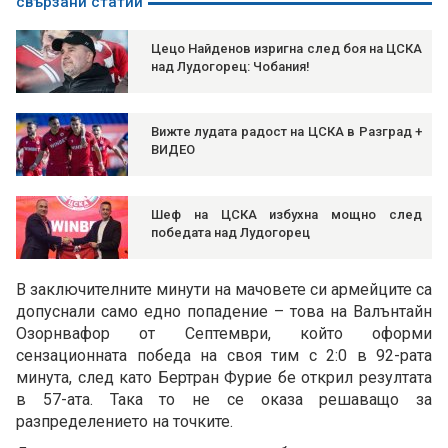
свързани статии
Цецо Найденов изригна след боя на ЦСКА
над Лудогорец: Чобания!
Вижте лудата радост на ЦСКА в Разград +
ВИДЕО
Шеф на ЦСКА избухна мощно след
победата над Лудогорец
В заключителните минути на мачовете си армейците са
допуснали само едно попадение – това на Валънтайн
Озорнвафор от Септември, който оформи
сензационната победа на своя тим с 2:0 в 92-рата
минута, след като Бертран Фурие бе открил резултата
в 57-ата. Така то не се оказа решаващо за
разпределението на точките.