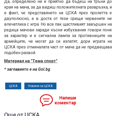
Да, определено не е приятно да бъдеш на тръни до
края на мача, за да видиш положителната развръзка, и
е факт, че представянето на ЦСКА през пролетта е
двуполюсно, а в доста от тези срещи червените не
впечатлиха с игра. Но все пак щастливият завършек на
редица мачове заради късни избухвания говори поне
за характер и е сигнална лампа за противниците на
армейците, че могат да си изпатят, дори играта на
ЦСКА през отминалата част от мача да не предвещава
подобен развой.
Материал на "Тема спорт"
* заглавието е на Gol.bg
ЦСКА
Новини за ЦСКА
Напиши
коментар
Още от ЦСКА