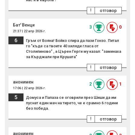
!
отговор
Бат' Венци
3
0
21:37 | 22 апр 2026 г.
6
Гръм от Бояна! Бойко спира да пази Гонзо. Питал
го "къде са твоите 40 хиляди гласа от
Столипиново" , а Църен Герги му казал: "заминаха
за Кърджали при Крушата"
!
отговор
анонимен
2
1
17:06 | 22 апр 2026 г.
5
Домуса и Папаза се оговрили през Шиши да им
пуснат един мач на тирето, че е срамно 6 години
без победа.
!
отговор
анонимен