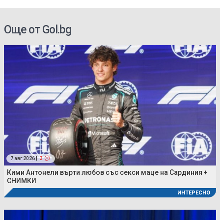
Още от Gol.bg
7 авг 2026 |
3
Кими Антонели върти любов със секси маце на Сардиния +
СНИМКИ
ИНТЕРЕСНО