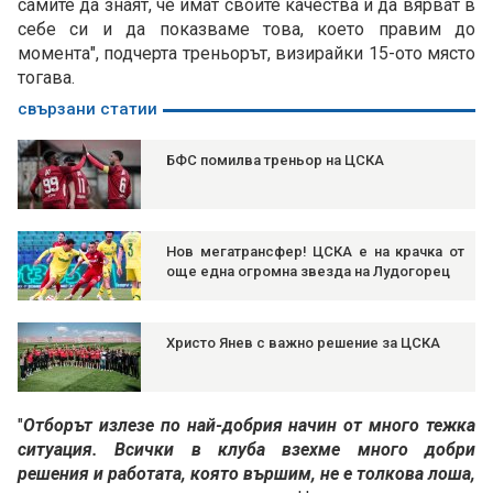
самите да знаят, че имат своите качества и да вярват в
себе си и да показваме това, което правим до
момента", подчерта треньорът, визирайки 15-ото място
тогава.
свързани статии
БФС помилва треньор на ЦСКА
Нов мегатрансфер! ЦСКА е на крачка от
още една огромна звезда на Лудогорец
Христо Янев с важно решение за ЦСКА
"
Отборът излезе по най-добрия начин от много тежка
ситуация. Всички в клуба взехме много добри
решения и работата, която вършим, не е толкова лоша,