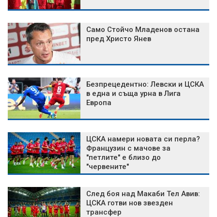
Само Стойчо Младенов остана
пред Христо Янев
Безпрецедентно: Левски и ЦСКА
в една и съща урна в Лига
Европа
ЦСКА намери новата си перла?
Французин с мачове за
"петлите" е близо до
"червените"
След боя над Макаби Тел Авив:
ЦСКА готви нов звезден
трансфер