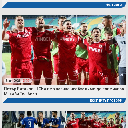
ФЕН ЗОНА
5 авг 2026 |
3
Петър Витанов: ЦСКА има всичко необходимо да елиминира
Макаби Тел Авив
ЕКСПЕРТЪТ ГОВОРИ