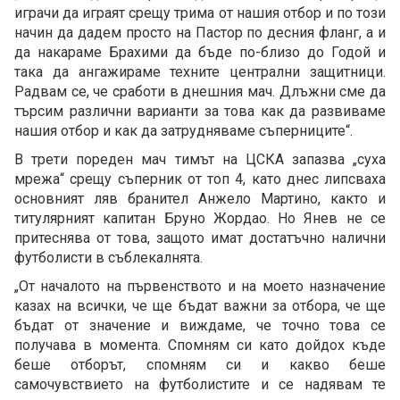
играчи да играят срещу трима от нашия отбор и по този
начин да дадем просто на Пастор по десния фланг, а и
да накараме Брахими да бъде по-близо до Годой и
така да ангажираме техните централни защитници.
Радвам се, че сработи в днешния мач. Длъжни сме да
търсим различни варианти за това как да развиваме
нашия отбор и как да затрудняваме съперниците“.
В трети пореден мач тимът на ЦСКА запазва „суха
мрежа“ срещу съперник от топ 4, като днес липсваха
основният ляв бранител Анжело Мартино, както и
титулярният капитан Бруно Жордао. Но Янев не се
притеснява от това, защото имат достатъчно налични
футболисти в съблекалнята.
„От началото на първенството и на моето назначение
казах на всички, че ще бъдат важни за отбора, че ще
бъдат от значение и виждаме, че точно това се
получава в момента. Спомням си като дойдох къде
беше отборът, спомням си и какво беше
самочувствието на футболистите и се надявам те