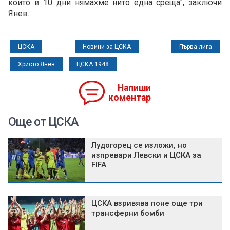
които в 10 дни нямахме нито една среща", заключи
Янев.
ЦСКА
Новини за ЦСКА
Първа лига
Христо Янев
ЦСКА 1948
Напиши
коментар
Още от ЦСКА
Лудогорец се изложи, но
изпревари Левски и ЦСКА за
FIFA
ЦСКА взривява поне още три
трансферни бомби