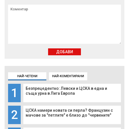
ДОБАВИ
НАЙ-ЧЕТЕНИ
НАЙ-КОМЕНТИРАНИ
1
Безпрецедентно: Левски и ЦСКА в една и
съща урна в Лига Европа
2
ЦСКА намери новата си перла? Французин с
мачове за "петлите" е близо до "червените"