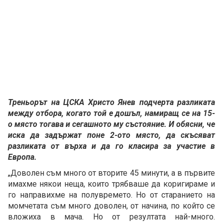
Треньорът на ЦСКА Христо Янев подчерта разликата
между отбора, когато той е дошъл, намиращ се на 15-
о място тогава и сегашното му състояние. И обясни, че
иска да задържат поне 2-ото място, да скъсяват
разликата от върха и да го класира за участие в
Европа.
„Доволен съм много от вторите 45 минути, а в първите
имахме някои неща, които трябваше да коригираме и
го направихме на полувремето. Но от старанието на
момчетата съм много доволен, от начина, по който се
вложиха в мача. Но от резултата най-много.