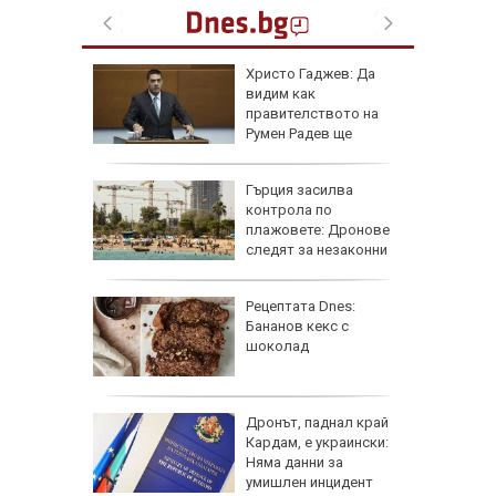
се 23 000
Христо Гаджев: Да
т УЕФА
видим как
правителството на
Румен Радев ще
защити националния ни интерес
гра за
Гърция засилва
ежка
контрола по
лси"
плажовете: Дронове
следят за незаконни
чадъри и ограничен достъп
рай
Рецептата Dnes:
ински,
Бананов кекс с
 е
шоколад
 край
Дронът, паднал край
Кардам, е украински:
асково -
Няма данни за
 къщи и
умишлен инцидент