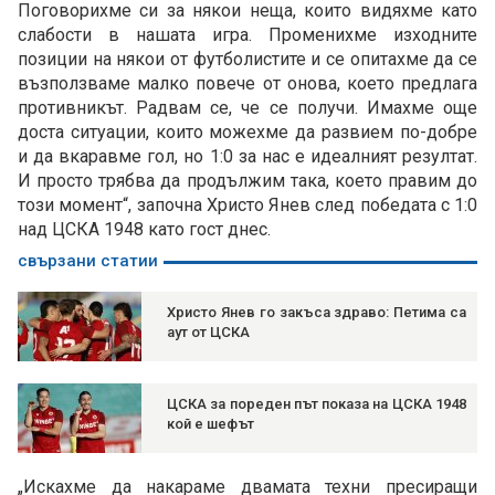
Поговорихме си за някои неща, които видяхме като
слабости в нашата игра. Променихме изходните
позиции на някои от футболистите и се опитахме да се
възползваме малко повече от онова, което предлага
противникът. Радвам се, че се получи. Имахме още
доста ситуации, които можехме да развием по-добре
и да вкаравме гол, но 1:0 за нас е идеалният резултат.
И просто трябва да продължим така, което правим до
този момент“, започна Христо Янев след победата с 1:0
над ЦСКА 1948 като гост днес.
свързани статии
Христо Янев го закъса здраво: Петима са
аут от ЦСКА
ЦСКА за пореден път показа на ЦСКА 1948
кой е шефът
„Искахме да накараме двамата техни пресиращи