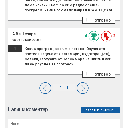
да се изкачиш на 2-ро си е рядко срещан
прогрес!С нами Бог смело напред !САМО ЦСКА!!!
!
отговор
А Ве Цезаре
4
2
08:26 | 9 май 2026 г.
1
Какъв прогрес , аз съм в потрес! Опулената
поетеса яздена от Септември , Лудогорец(3:0),
Левски, Гагаузите от Черно море на Илиян и кой
ли не друг пее за прогрес?
!
отговор
Напиши коментар
ВЛЕЗ
|
РЕГИСТРАЦИЯ