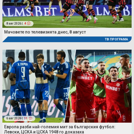
8 авг 2026 |
4
Мачовете по телевизията днес, 8 август
ТВ ПРОГРАМА
6 авг 2026 |
11
Европа разби най-големия мит за българския футбол:
Левски, ЦСКА и ЦСКА 1948 го доказаха