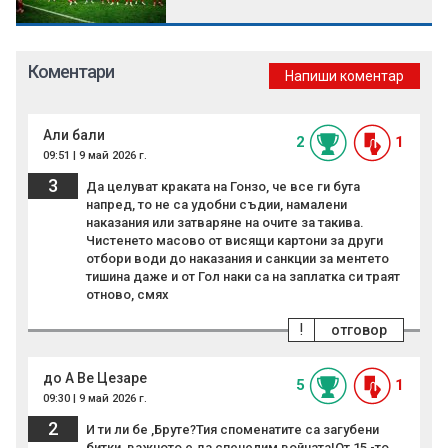
Коментари
Напиши коментар
Али бали
2
1
09:51 | 9 май 2026 г.
3
Да целуват краката на Гонзо, че все ги бута
напред, то не са удобни съдии, намалени
наказания или затваряне на очите за такива.
Чистенето масово от висящи картони за други
отбори води до наказания и санкции за ментето
тишина даже и от Гол наки са на заплатка си траят
отново, смях
!
отговор
до А Ве Цезаре
5
1
09:30 | 9 май 2026 г.
2
И ти ли бе ,Бруте?Тия споменатите са загубени
битки ,важното е да спечелим войната!От 15 -то