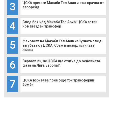
3
ЦСКА прегази Макаби Тел Авив и е на крачка от
еврорейд
4
След боя над Макаби Тел Авив: ЦСКА готви
нов звезден трансфер
5
Феновете на Макаби Тел Авив избухнаха след
загубата от ЦСКА: Срам и позор, истината
лъсна
6
Вярвате ли, че ЦСКА ще стигне до основната
фаза на Лига Европа?
7
ЦСКА взривява поне още три трансферни
бомби