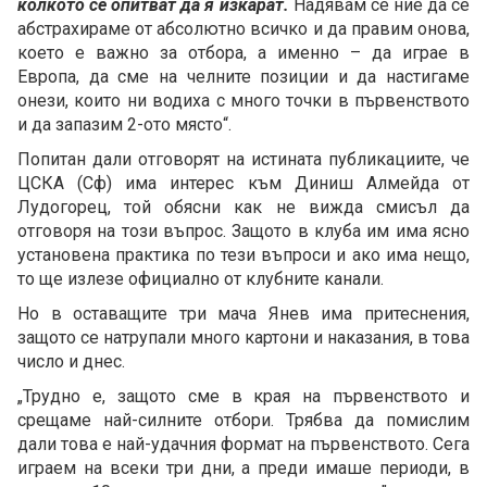
колкото се опитват да я изкарат.
Надявам се ние да се
абстрахираме от абсолютно всичко и да правим онова,
което е важно за отбора, а именно – да играе в
Европа, да сме на челните позиции и да настигаме
онези, които ни водиха с много точки в първенството
и да запазим 2-ото място“.
Попитан дали отговорят на истината публикациите, че
ЦСКА (Сф) има интерес към Диниш Алмейда от
Лудогорец, той обясни как не вижда смисъл да
отговоря на този въпрос. Защото в клуба им има ясно
установена практика по тези въпроси и ако има нещо,
то ще излезе официално от клубните канали.
Но в оставащите три мача Янев има притеснения,
защото се натрупали много картони и наказания, в това
число и днес.
„Трудно е, защото сме в края на първенството и
срещаме най-силните отбори. Трябва да помислим
дали това е най-удачния формат на първенството. Сега
играем на всеки три дни, а преди имаше периоди, в