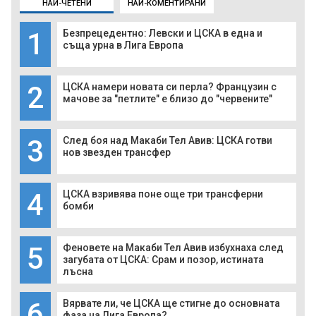
НАЙ-ЧЕТЕНИ
НАЙ-КОМЕНТИРАНИ
1
Безпрецедентно: Левски и ЦСКА в една и
съща урна в Лига Европа
2
ЦСКА намери новата си перла? Французин с
мачове за "петлите" е близо до "червените"
3
След боя над Макаби Тел Авив: ЦСКА готви
нов звезден трансфер
4
ЦСКА взривява поне още три трансферни
бомби
5
Феновете на Макаби Тел Авив избухнаха след
загубата от ЦСКА: Срам и позор, истината
лъсна
6
Вярвате ли, че ЦСКА ще стигне до основната
фаза на Лига Европа?