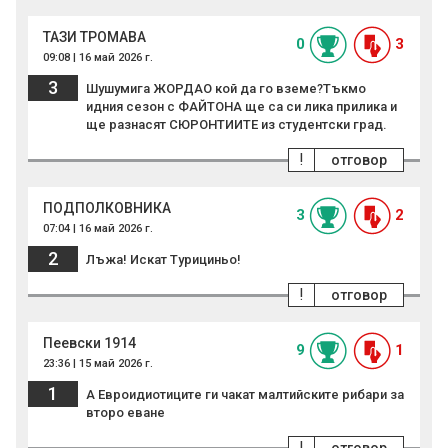
ТАЗИ ТРОМАВА
0
3
09:08 | 16 май 2026 г.
3
Шушумига ЖОРДАО кой да го вземе?Тъкмо
идния сезон с ФАЙТОНА ще са си лика прилика и
ще разнасят СЮРОНТИИТЕ из студентски град.
!
отговор
ПОДПОЛКОВНИКА
3
2
07:04 | 16 май 2026 г.
2
Лъжа! Искат Турициньо!
!
отговор
Пеевски 1914
9
1
23:36 | 15 май 2026 г.
1
А Евроидиотиците ги чакат малтийските рибари за
второ eвaнe
!