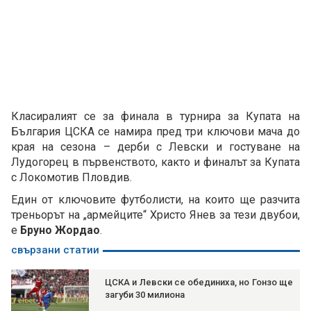
Класиралият се за финала в турнира за Купата на
България ЦСКА се намира пред три ключови мача до
края на сезона – дерби с Левски и гостуване на
Лудогорец в първенството, както и финалът за Купата
с Локомотив Пловдив.
Един от ключовите футболисти, на които ще разчита
треньорът на „армейците“ Христо Янев за тези двубои,
е
Бруно Жордао
.
свързани статии
ЦСКА и Левски се обединиха, но Гонзо ще
загуби 30 милиона