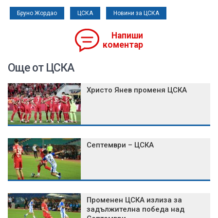
Бруно Жордао
ЦСКА
Новини за ЦСКА
Напиши
коментар
Още от ЦСКА
Христо Янев променя ЦСКА
Септември – ЦСКА
Променен ЦСКА излиза за
задължителна победа над