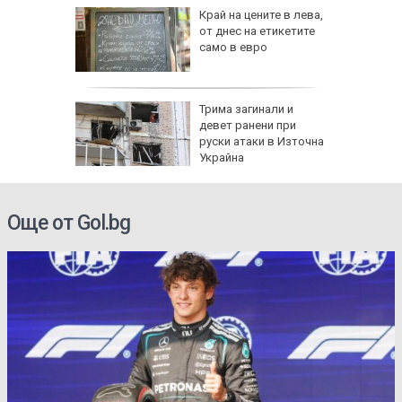
рона
Край на цените в лева,
 Няма
от днес на етикетите
само в евро
и
а без
Трима загинали и
губа от
девет ранени при
руски атаки в Източна
Украйна
Още от Gol.bg