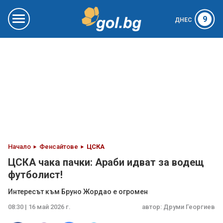
9
ДНЕС
Начало
Фенсайтове
ЦСКА
ЦСКА чака пачки: Араби идват за водещ
футболист!
Интересът към Бруно Жордао е огромен
08:30 | 16 май 2026 г.
автор:
Друми Георгиев