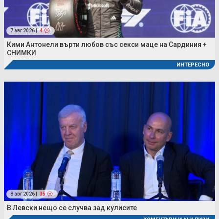
7 авг 2026 |
4
Кими Антонели върти любов със секси маце на Сардиния +
СНИМКИ
ИНТЕРЕСНО
8 авг 2026 |
35
В Левски нещо се случва зад кулисите