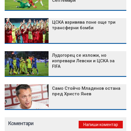
Септември
ЦСКА взривява поне още три
трансферни бомби
Лудогорец се изложи, но
изпревари Левски и ЦСКА за
FIFA
Само Стойчо Младенов остана
пред Христо Янев
Коментари
Напиши коментар