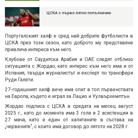
ЦСКА с първо лятно попълнение
Португалският халф е сред най-добрите футболисти в
ЦСКА през този сезон, като доброто му представяне
привлича интереса към него.
Клубове от Саудитска Арабия и ОАЕ следят отблизо
ситуацията с Жордао, като интерес към него има и от
Испания, твърди журналистът и експерт по трансфери
Руди Галети.
27-годишният халф вече има опит в топ първенствата
на Европа, където е играл за Лацио и Уулвърхемптън.
Жордао подписа с ЦСКА в средата на месец август
2025 г., като до момента има 3 гола и 2 асистенции в
27 мача, като е един от капитаните в състава на
„червените“, с които има договор до лятото на 2028 г.