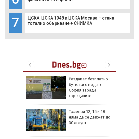
7
ЦСКА, ЦСКА 1948 и ЦСКА Москва – стана
тотално объркване + СНИМКА
ън се е
Раздават безплатно
л по
бутилки с вода в
София заради
горещините
изпепели
Трамваи 12, 15 и 18
, над 20
няма да се движат до
30 август
ВИДЕО)