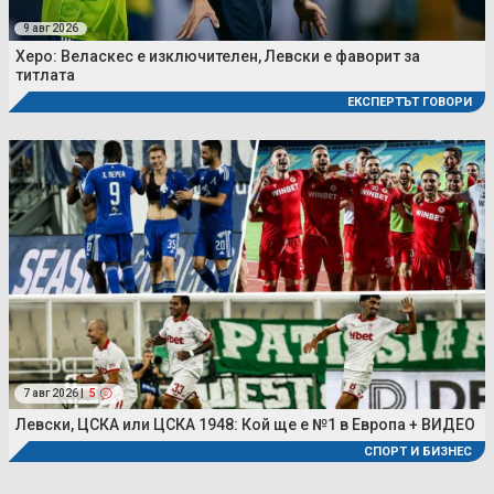
9 авг 2026
Херо: Веласкес е изключителен, Левски е фаворит за
титлата
ЕКСПЕРТЪТ ГОВОРИ
7 авг 2026 |
5
Левски, ЦСКА или ЦСКА 1948: Кой ще е №1 в Европа + ВИДЕО
СПОРТ И БИЗНЕС