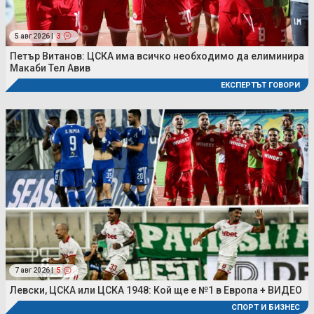
5 авг 2026 |
3
Петър Витанов: ЦСКА има всичко необходимо да елиминира
Макаби Тел Авив
ЕКСПЕРТЪТ ГОВОРИ
7 авг 2026 |
5
Левски, ЦСКА или ЦСКА 1948: Кой ще е №1 в Европа + ВИДЕО
СПОРТ И БИЗНЕС