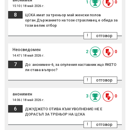
анонимен
1
0
15:10 | 18 май 2026 г.
8
ЦСКА имат за треньор май женски полов
орган.Държанието на този страхливец е обида за
този велик отбор
!
отговор
Неосведомен
2
0
14:47 | 18 май 2026 г.
7
До: анонимен-6, за опуления наставник ицо ЯКЕТО
ли става въпрос?
!
отговор
анонимен
3
0
14:06 | 18 май 2026 г.
6
ДЖУДЖЕТО ОТИВА КЪМ УВОЛНЕНИЕ-НЕ Е
ДОРАСЪЛ ЗА ТРЕНЬОР НА ЦСКА
!
отговор