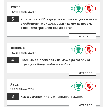
avatar
2
1
13:46 | 18 май 2026 г.
5
Когато си н.а.***.н до ушите и очакваш да затънеш
в собствените си ф.е.к.а.л.и.и какво да правиш
,Янев няма правилен ход до сега?
!
отговор
анонимен
4
1
13:22 | 18 май 2026 г.
4
Смешника е блокирал и не може да говори от
страх ,а за бонус.май е и н.а.***.н.
!
отговор
Ха ха
2
1
13:12 | 18 май 2026 г.
3
Как ще дойде Глиста е напълнил гащите.
!
отговор