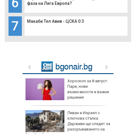
6
фаза на Лига Европа?
7
Макаби Тел Авив - ЦСКА 0:3
 август:
След гонка с
полицията: Задържаха
и важни
мъж, у когото
намериха 460 000 евро
л с
Горещините не
ка:
отстъпват, обявен е
ледят за
оранжев код за 21
то на
области