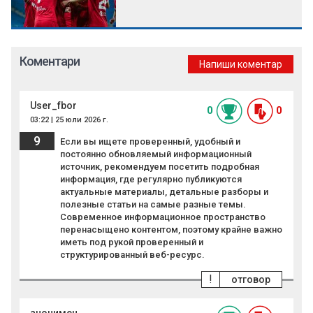
Коментари
Напиши коментар
User_fbor
0
0
03:22 | 25 юли 2026 г.
9
Если вы ищете проверенный, удобный и
постоянно обновляемый информационный
источник, рекомендуем посетить подробная
информация, где регулярно публикуются
актуальные материалы, детальные разборы и
полезные статьи на самые разные темы.
Современное информационное пространство
перенасыщено контентом, поэтому крайне важно
иметь под рукой проверенный и
структурированный веб-ресурс.
!
отговор