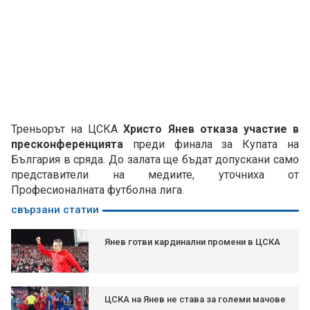
Треньорът на ЦСКА
Христо Янев отказа участие в
пресконференцията
преди финала за Купата на
България в сряда. До залата ще бъдат допускани само
представители на медиите, уточниха от
Професионалната футболна лига.
свързани статии
Янев готви кардинални промени в ЦСКА
ЦСКА на Янев не става за големи мачове