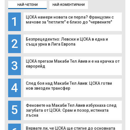
НАЙ-ЧЕТЕНИ
НАЙ-КОМЕНТИРАНИ
1
ЦСКА намери новата си перла? Французин с
мачове за "петлите" е близо до "червените"
2
Безпрецедентно: Левски и ЦСКА в една и
съща урна в Лига Европа
3
ЦСКА прегази Макаби Тел Авив и е на крачка от
еврорейд
4
След боя над Макаби Тел Авив: ЦСКА готви
нов звезден трансфер
5
Феновете на Макаби Тел Авив избухнаха след
загубата от ЦСКА: Срам и позор, истината
лъсна
Вярвате ли, че ЦСКА ще стигне до основната