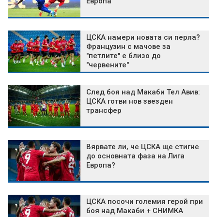
Европа
ЦСКА намери новата си перла?
Французин с мачове за
"петлите" е близо до
"червените"
След боя над Макаби Тел Авив:
ЦСКА готви нов звезден
трансфер
Вярвате ли, че ЦСКА ще стигне
до основната фаза на Лига
Европа?
ЦСКА посочи големия герой при
боя над Макаби + СНИМКА