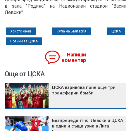
в зала "Родина" на Национален стадион "Васил
Левски".
Христо Янев
Купа на България
ЦСКА
Новини за ЦСКА
Напиши
коментар
Още от ЦСКА
ЦСКА взривява поне още три
трансферни бомби
Безпрецедентно: Левски и ЦСКА
в една и съща урна в Лига