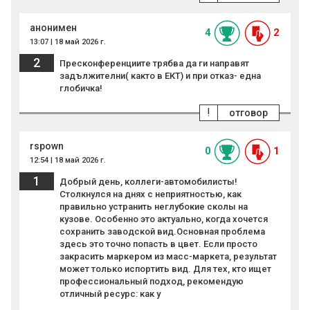
анонимен
4
2
13:07 | 18 май 2026 г.
2
Пресконференциите трябва да ги направят
задължителни( както в ЕКТ) и при отказ- една
глобичка!
!
отговор
rspown
0
1
12:54 | 18 май 2026 г.
1
Добрый день, коллеги-автомобилисты!
Столкнулся на днях с неприятностью, как
правильно устранить неглубокие сколы на
кузове. Особенно это актуально, когда хочется
сохранить заводской вид.Основная проблема
здесь это точно попасть в цвет. Если просто
закрасить маркером из масс-маркета, результат
может только испортить вид. Для тех, кто ищет
профессиональный подход, рекомендую
отличный ресурс: как у