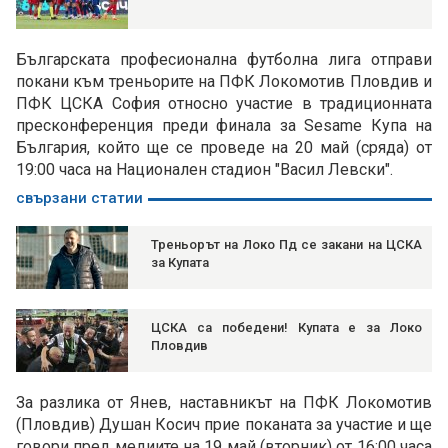
Българската професионална футболна лига отправи
покани към треньорите на ПФК Локомотив Пловдив и
ПФК ЦСКА София относно участие в традиционната
пресконференция преди финала за Sesame Купа на
България, който ще се проведе на 20 май (сряда) от
19:00 часа на Национален стадион "Васил Левски".
свързани статии
Треньорът на Локо Пд се закани на ЦСКА
за Купата
ЦСКА са победени! Купата е за Локо
Пловдив
За разлика от Янев, наставникът на ПФК Локомотив
(Пловдив) Душан Косич прие поканата за участие и ще
говори пред медиите на 19 май (вторник) от 16:00 часа