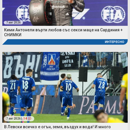
7 авг 2026
Кими Антонели върти любов със секси маце на Сардиния +
СНИМКИ
ИНТЕРЕСНО
7 авг 2026 |
14
В Левски всичко е огън, земя, въздух и вода! И много