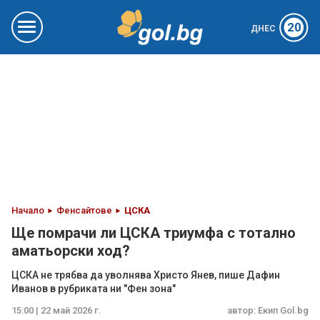
20
ДНЕС
Начало
Фенсайтове
ЦСКА
Ще помрачи ли ЦСКА триумфа с тотално
аматьорски ход?
ЦСКА не трябва да уволнява Христо Янев, пише Дафин
Иванов в рубриката ни "Фен зона"
15:00 | 22 май 2026 г.
автор:
Екип Gol.bg