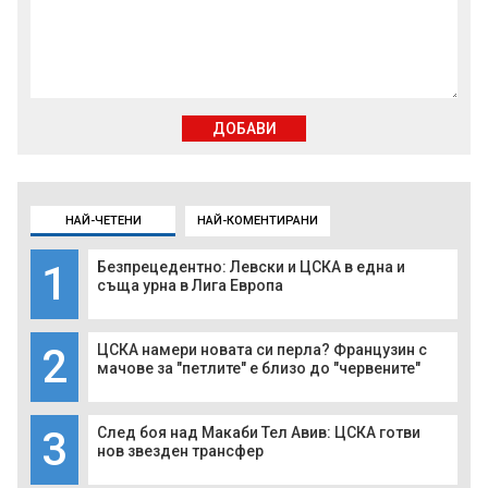
ДОБАВИ
НАЙ-ЧЕТЕНИ
НАЙ-КОМЕНТИРАНИ
1
Безпрецедентно: Левски и ЦСКА в една и
съща урна в Лига Европа
2
ЦСКА намери новата си перла? Французин с
мачове за "петлите" е близо до "червените"
3
След боя над Макаби Тел Авив: ЦСКА готви
нов звезден трансфер