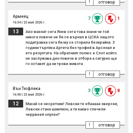
!
отговор
Армеец
7
1
16:34 | 22 май 2026 г.
13
Ако махнат сега Янев сега това значи че той
никога повече не би се върнал в ЦСКА защото
подигравка сега би му се сторила безкрайна. 3
години търпяха Артета без трофей в Арсенал и
ето резултата. На обратният полюс е Слот който
не заслужава ден повече в отбора а сигурно ще
го оставят да ни трови живота .
!
отговор
Вън Тюфлека
3
8
16:00 | 22 май 2026 г.
12
Махай се несретник! Левски те ебааааа зверски,
Левски стана шампион, а ти какво спечели
черрвеей опулен?
!
отговор