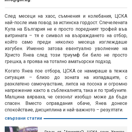
След месеци на хаос, съмнения и колебания, ЦСКА
най-после има повод за истинска гордост. Спечелената
Купа на България не е просто поредният трофей във
витрината – тя е символ на възраждането на отбор,
който само преди няколко месеца изглеждаше
изгубен. Именно затова евентуално уволнение на
Христо Янев след този триумф би било не просто
грешка, а проява на тотално аматьорски подход.
Когато Янев пое отбора, ЦСКА се намираше в тежка
ситуация – близо до зоната на изпадащите, с
разклатено самочувствие, липса на посока и огромно
напрежение както в съблекалнята, така и по трибуните.
Малцина вярваха, че сезонът изобщо може да бъде
спасен. Вместо оправдания обаче, Янев донесе
спокойствие, дисциплина и най-важното – резултати.
свързани статии
Гръм от "Армията"! ЦСКА гони Христо