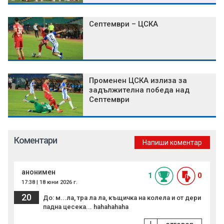
Септември – ЦСКА
Променен ЦСКА излиза за
задължителна победа над
Септември
Коментари
Напиши коментар
анонимен
1
0
17:38 | 18 юни 2026 г.
20
До: м...ла, тра ла ла, къщичка на колела и от дери
падна цесека... hahahahaha