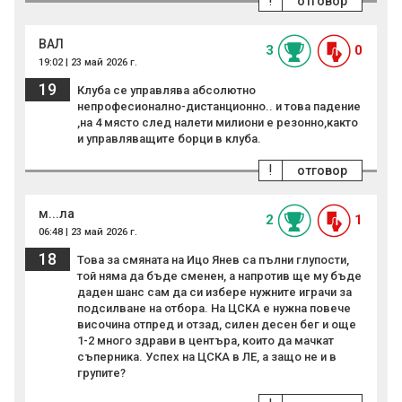
!
отговор
ВАЛ
3
0
19:02 | 23 май 2026 г.
19
Клуба се управлява абсолютно
непрофесионално-дистанционно.. и това падение
,на 4 място след налети милиони е резонно,както
и управляващите борци в клуба.
!
отговор
м...ла
2
1
06:48 | 23 май 2026 г.
18
Това за смяната на Ицо Янев са пълни глупости,
той няма да бъде сменен, а напротив ще му бъде
даден шанс сам да си избере нужните играчи за
подсилване на отбора. На ЦСКА е нужна повече
височина отпред и отзад, силен десен бег и още
1-2 много здрави в центъра, които да мачкат
съперника. Успех на ЦСКА в ЛЕ, а защо не и в
групите?