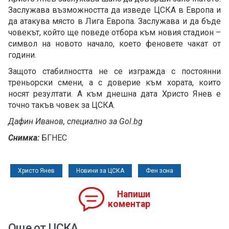
Заслужава възможността да изведе ЦСКА в Европа и
да атакува място в Лига Европа. Заслужава и да бъде
човекът, който ще поведе отбора към новия стадион –
символ на новото начало, което феновете чакат от
години.
Защото стабилността не се изгражда с постоянни
треньорски смени, а с доверие към хората, които
носят резултати. А към днешна дата Христо Янев е
точно такъв човек за ЦСКА.
Дафин Иванов, специално за Gol.bg
Снимка:
БГНЕС
Христо Янев
Новини за ЦСКА
Фен зона
Напиши
коментар
Още от ЦСКА