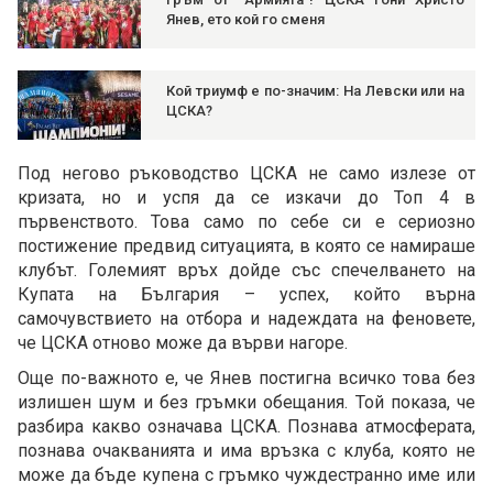
Янев, ето кой го сменя
Кой триумф е по-значим: На Левски или на
ЦСКА?
Под негово ръководство ЦСКА не само излезе от
кризата, но и успя да се изкачи до Топ 4 в
първенството. Това само по себе си е сериозно
постижение предвид ситуацията, в която се намираше
клубът. Големият връх дойде със спечелването на
Купата на България – успех, който върна
самочувствието на отбора и надеждата на феновете,
че ЦСКА отново може да върви нагоре.
Още по-важното е, че Янев постигна всичко това без
излишен шум и без гръмки обещания. Той показа, че
разбира какво означава ЦСКА. Познава атмосферата,
познава очакванията и има връзка с клуба, която не
може да бъде купена с гръмко чуждестранно име или