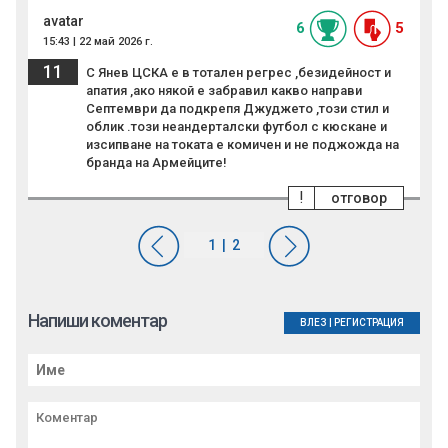
avatar
6
5
15:43 | 22 май 2026 г.
11
С Янев ЦСКА е в тотален регрес ,безидейност и
апатия ,ако някой е забравил какво направи
Септември да подкрепя Джуджето ,този стил и
облик .този неандерталски футбол с кюскане и
изсипване на токата е комичен и не поджожда на
бранда на Армейците!
!
отговор
Напиши коментар
ВЛЕЗ
|
РЕГИСТРАЦИЯ