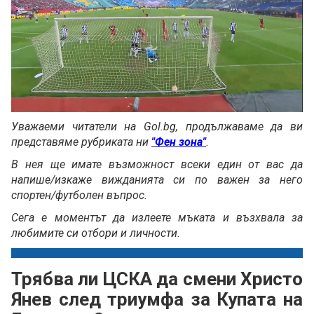
Loaded
:
Unmute
35.65%
Уважаеми читатели на Gol.bg, продължаваме да ви
представяме рубриката ни
"Фен зона"
.
В нея ще имате възможност всеки един от вас да
напише/изкаже вижданията си по важен за него
спортен/футболен въпрос.
Сега е моментът да излеете мъката и възхвала за
любимите си отбори и личности.
Трябва ли ЦСКА да смени Христо
Янев след триумфа за Купата на