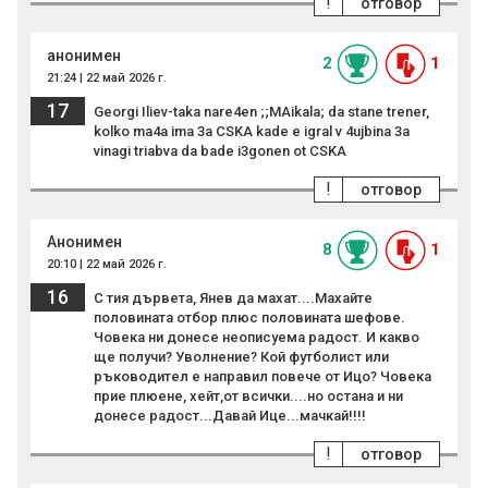
!
отговор
анонимен
2
1
21:24 | 22 май 2026 г.
17
Georgi Iliev-taka nare4en ;;MAikala; da stane trener,
kolko ma4a ima 3a CSKA kade e igral v 4ujbina 3a
vinagi triabva da bade i3gonen ot CSKA
!
отговор
Анонимен
8
1
20:10 | 22 май 2026 г.
16
С тия дървета, Янев да махат....Махайте
половината отбор плюс половината шефове.
Човека ни донесе неописуема радост. И какво
ще получи? Уволнение? Кой футболист или
ръководител е направил повече от Ицо? Човека
прие плюене, хейт,от всички....но остана и ни
донесе радост...Давай Ице...мачкай!!!!
!
отговор