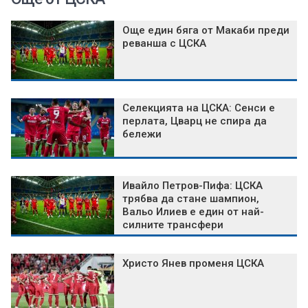
Още един бяга от Макаби преди
реванша с ЦСКА
Селекцията на ЦСКА: Сенси е
перлата, Цварц не спира да
бележи
Ивайло Петров-Пифа: ЦСКА
трябва да стане шампион,
Вальо Илиев е един от най-
силните трансфери
Христо Янев променя ЦСКА