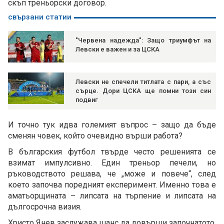
скъп треньорски договор.
свързани статии
"Червена надежда": Защо триумфът на
Левски е важен и за ЦСКА
Левски не спечели титлата с пари, а със
сърце. Дори ЦСКА ще помни този син
подвиг
И точно тук идва големият въпрос – защо да бъде
сменян човек, който очевидно върши работа?
В българския футбол твърде често решенията се
взимат импулсивно. Един треньор печели, но
ръководството решава, че „може и повече“, след
което започва поредният експеримент. Именно това е
аматьорщината – липсата на търпение и липсата на
дългосрочна визия.
Христо Янев заслужава шанс да довърши започнатото.