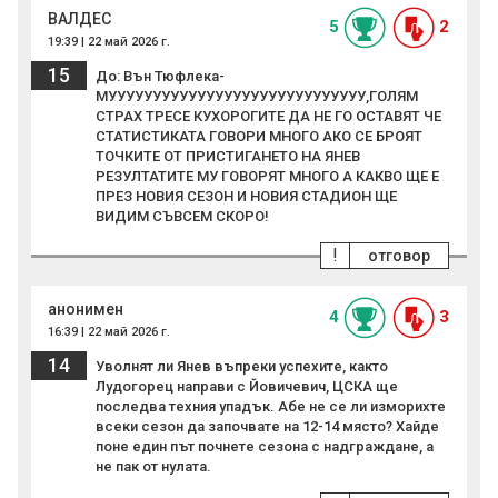
ВАЛДЕС
5
2
19:39 | 22 май 2026 г.
15
До: Вън Тюфлека-
МУУУУУУУУУУУУУУУУУУУУУУУУУУУУУ,ГОЛЯМ
СТРАХ ТРЕСЕ КУХОРОГИТЕ ДА НЕ ГО ОСТАВЯТ ЧЕ
СТАТИСТИКАТА ГОВОРИ МНОГО АКО СЕ БРОЯТ
ТОЧКИТЕ ОТ ПРИСТИГАНЕТО НА ЯНЕВ
РЕЗУЛТАТИТЕ МУ ГОВОРЯТ МНОГО А КАКВО ЩЕ Е
ПРЕЗ НОВИЯ СЕЗОН И НОВИЯ СТАДИОН ЩЕ
ВИДИМ СЪВСЕМ СКОРО!
!
отговор
анонимен
4
3
16:39 | 22 май 2026 г.
14
Уволнят ли Янев въпреки успехите, както
Лудогорец направи с Йовичевич, ЦСКА ще
последва техния упадък. Абе не се ли изморихте
всеки сезон да започвате на 12-14 място? Хайде
поне един път почнете сезона с надграждане, а
не пак от нулата.