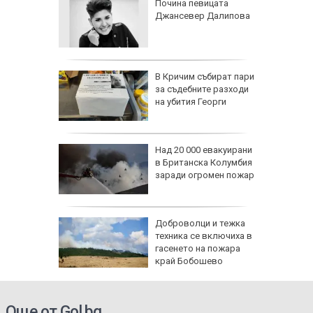
ляза 81
Почина певицата
омната
Джансевер Далипова
ка
ай-
В Кричим събират пари
за съдебните разходи
о
на убития Георги
ърси
она край
Над 20 000 евакуирани
дентът
в Британска Колумбия
а
заради огромен пожар
се полз
ари в
Доброволци и тежка
са след
техника се включиха в
(СНИМКИ)
гасенето на пожара
край Бобошево
Още от Gol.bg