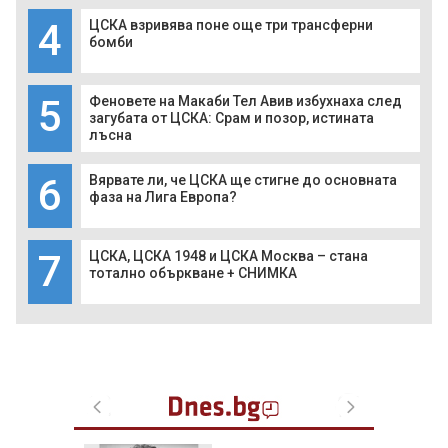
4
ЦСКА взривява поне още три трансферни
бомби
5
Феновете на Макаби Тел Авив избухнаха след
загубата от ЦСКА: Срам и позор, истината
лъсна
6
Вярвате ли, че ЦСКА ще стигне до основната
фаза на Лига Европа?
7
ЦСКА, ЦСКА 1948 и ЦСКА Москва – стана
тотално объркване + СНИМКА