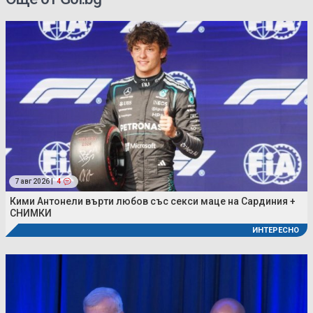
7 авг 2026 |
4
Кими Антонели върти любов със секси маце на Сардиния +
СНИМКИ
ИНТЕРЕСНО