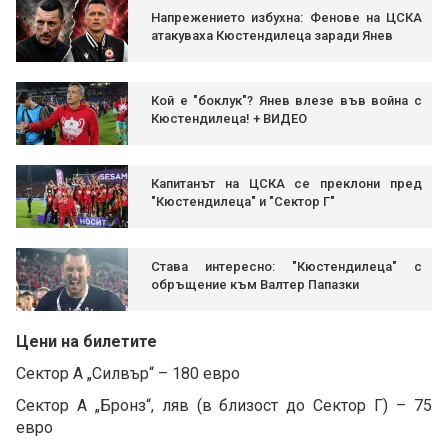
Напрежението избухна: Фенове на ЦСКА
атакуваха Кюстендилеца заради Янев
Кой е "боклук"? Янев влезе във война с
Кюстендилеца! + ВИДЕО
Капитанът на ЦСКА се преклони пред
"Кюстендилеца" и "Сектор Г"
Става интересно: "Кюстендилеца" с
обръщение към Валтер Папазки
Цени на билетите
Сектор А „Силвър“ – 180 евро
Сектор А „Бронз“, ляв (в близост до Сектор Г) – 75
евро