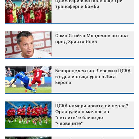
ЦСКА взривява поне още три
трансферни бомби
Само Стойчо Младенов остана
пред Христо Янев
Безпрецедентно: Левски и ЦСКА
в една и съща урна в Лига
Европа
ЦСКА намери новата си перла?
Французин с мачове за
"петлите" е близо до
"червените"