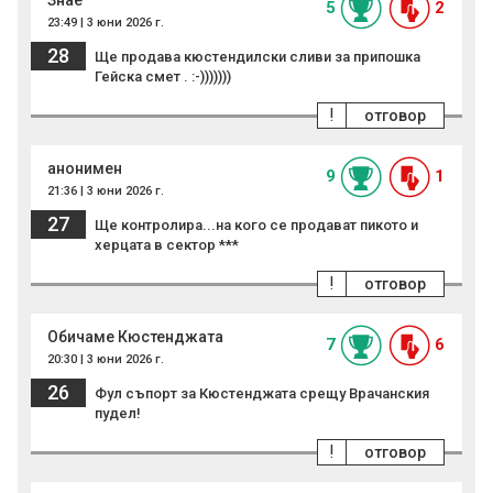
Знае
5
2
23:49 | 3 юни 2026 г.
28
Ще продава кюстендилски сливи за припошка
Гейска смет . :-)))))))
!
отговор
анонимен
9
1
21:36 | 3 юни 2026 г.
27
Ще контролира...на кого се продават пикото и
херцата в сектор ***
!
отговор
Обичаме Кюстенджата
7
6
20:30 | 3 юни 2026 г.
26
Фул съпорт за Кюстенджата срещу Врачанския
пудел!
!
отговор