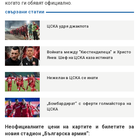
когато ги обявят официално.
свързани статии
ЦСКА удря джакпота
Войната между "Кюстендилеца" и Христо
Янев: Шеф на ЦСКА каза истината
Нежелан в ЦСКА се инати
„Бомбардират“ с оферти голмайстора на
ЦСКА
Неофициалните цени на картите и билетите за
новия стадион „Българска армия“: