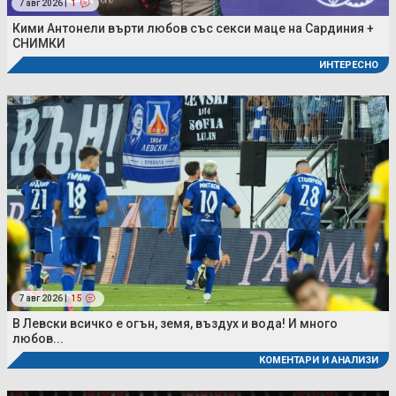
7 авг 2026 |
1
Кими Антонели върти любов със секси маце на Сардиния +
СНИМКИ
ИНТЕРЕСНО
7 авг 2026 |
15
В Левски всичко е огън, земя, въздух и вода! И много
любов...
КОМЕНТАРИ И АНАЛИЗИ