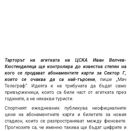
Тарторът на агитката на ЦСКА Иван Велчев-
Кюстендилеца ще контролира до известна степен на
кого се продават абонаментите карти за Сектор Г,
които се очаква да са най-търсени
, пише „Мач
Телеграф“. Идеята е на трибуната да бъдат само
привърженици, които са били част от агитката през
годините, а не някакви туристи.
Спортният ежедневник публикува неофициалните
цени на абонаментните карти и билетите за новия
стадион, които се разпространяват между феновете.
Прогнозите са, че именно такива ще бъдат цифрите и