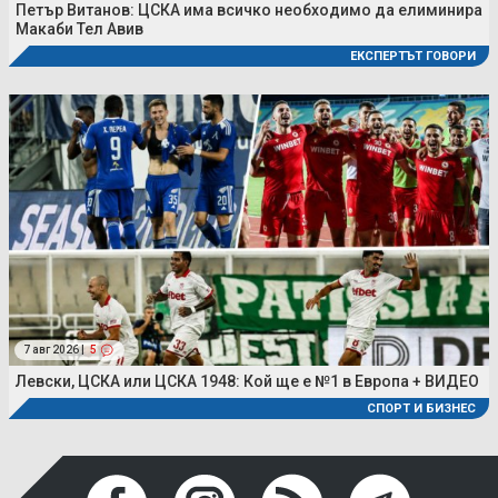
Петър Витанов: ЦСКА има всичко необходимо да елиминира
Макаби Тел Авив
ЕКСПЕРТЪТ ГОВОРИ
7 авг 2026 |
5
Левски, ЦСКА или ЦСКА 1948: Кой ще е №1 в Европа + ВИДЕО
СПОРТ И БИЗНЕС