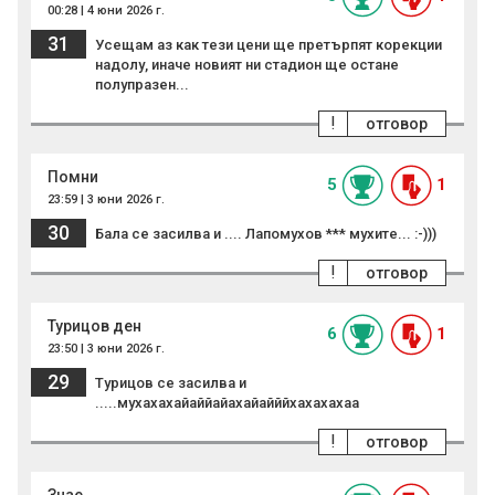
00:28 | 4 юни 2026 г.
31
Усещам аз как тези цени ще претърпят корекции
надолу, иначе новият ни стадион ще остане
полупразен...
!
отговор
Помни
5
1
23:59 | 3 юни 2026 г.
30
Бала се засилва и .... Лапомухов *** мухите... :-)))
!
отговор
Турицов ден
6
1
23:50 | 3 юни 2026 г.
29
Турицов се засилва и
.....мухахахайаййайахайайййхахахахаа
!
отговор