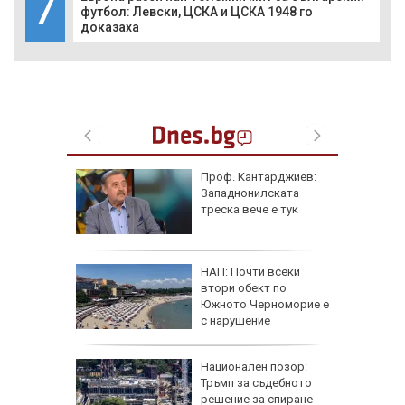
7
футбол: Левски, ЦСКА и ЦСКА 1948 го
доказаха
рна на
Проф. Кантарджиев:
де
Западнонилската
ничен
треска вече е тук
AI
НАП: Почти всеки
втори обект по
ист
Южното Черноморие е
а е
с нарушение
 Гърция
Национален позор:
ривата и
Тръмп за съдебното
решение за спиране