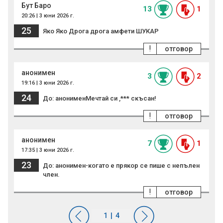
Бут Баро
13
1
20:26 | 3 юни 2026 г.
25
Яко Яко Дрога дрога амфети ШУКАР
!
отговор
анонимен
3
2
19:16 | 3 юни 2026 г.
24
До: анонименМечтай си ,*** скъсан!
!
отговор
анонимен
7
1
17:35 | 3 юни 2026 г.
23
До: анонимен-когато е прякор се пише с непълен
член.
!
отговор