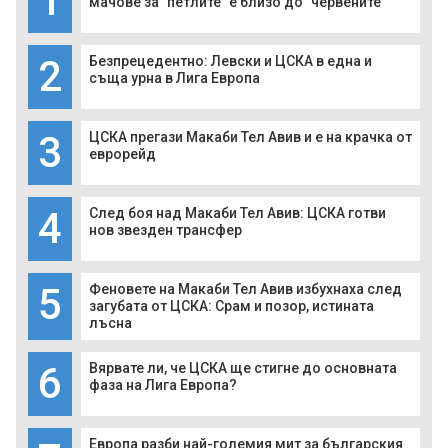
1
мачове за "петлите" е близо до "червените"
2
Безпрецедентно: Левски и ЦСКА в една и
съща урна в Лига Европа
3
ЦСКА прегази Макаби Тел Авив и е на крачка от
еврорейд
4
След боя над Макаби Тел Авив: ЦСКА готви
нов звезден трансфер
5
Феновете на Макаби Тел Авив избухнаха след
загубата от ЦСКА: Срам и позор, истината
лъсна
6
Вярвате ли, че ЦСКА ще стигне до основната
фаза на Лига Европа?
Европа разби най-големия мит за българския