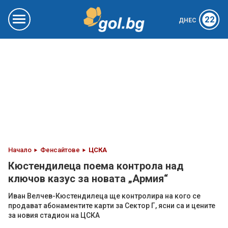
22
ДНЕС
Начало
Фенсайтове
ЦСКА
Кюстендилеца поема контрола над
ключов казус за новата „Армия“
Иван Велчев-Кюстендилеца ще контролира на кого се
продават абонаментите карти за Сектор Г, ясни са и цените
за новия стадион на ЦСКА