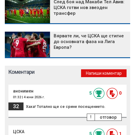
След боя над Макаби Тел Авив:
ЦСКА готви нов звезден
трансфер
Вярвате ли, че ЦСКА ще стигне
до основната фаза на Лига
Европа?
Коментари
Напиши коментар
анонимен
5
0
01:32 | 4 юни 2026 г.
32
Хаха! Тотално ще се срине посещението.
!
отговор
ЦСКА
5
1