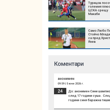
Турицов посо
големия плюс
ЦСКА срещу
Макаби
Само Любо Пе
Стойчо Млад
са пред Хрис
Янев
Коментари
анонимен
09:59 | 5 юни 2026 г.
24
До: анонимен Сини шампион
след 17 години суша . Сле
години синя баражна тиши