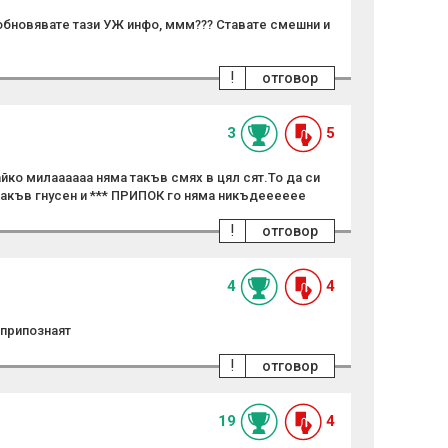
обновявате тази УЖ инфо, ммм??? Ставате смешни и
!
отговор
3
5
айко милаааааа няма такъв смях в цял сят.То да си
такъв гнусен и *** ПРИПОК го няма никъдееееее
!
отговор
4
4
 припознаят
!
отговор
19
4