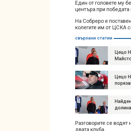
Един от головете му б
центъра при победата 
На Собреро е поставен
колегите им от ЦСКА с
свързани статии
Цецо Н
Майсто
Цецо Н
порязв
Найден
долина
Разговорите се водят 
двата клуба.