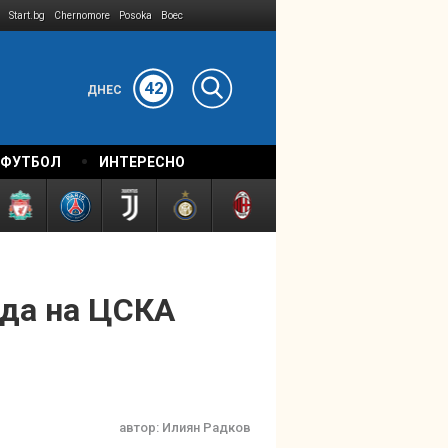
Start.bg
Chernomore
Posoka
Boec
42
ДНЕС
 ФУТБОЛ
ИНТЕРЕСНО
зда на ЦСКА
автор:
Илиян Радков