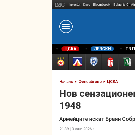
Investor
Dnes
Bloombergtv
Bulgaria On Ai
Megavselena.bg
ЦСКА
ЛЕВСКИ
ТВ 
Начало
Фенсайтове
ЦСКА
Нов сензационе
1948
Армейците искат Браян Соб
21:39 | 3 юни 2026 г.