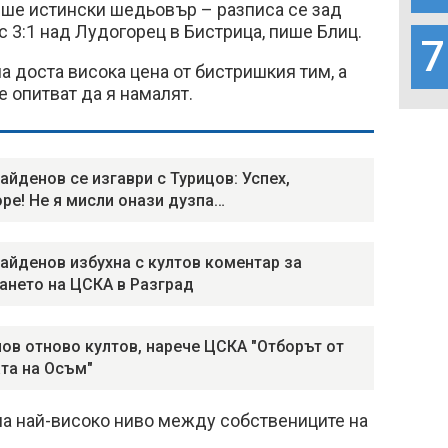
еше истински шедьовър – разписа се зад
с 3:1 над Лудогорец в Бистрица, пише Блиц.
7
а доста висока цена от бистришкия тим, а
е опитват да я намалят.
айденов се изгаври с Турицов: Успех,
ре! Не я мисли онази дузпа…
айденов избухна с култов коментар за
ането на ЦСКА в Разград
ов отново култов, нарече ЦСКА "Отборът от
та на Осъм"
на най-високо ниво между собствениците на