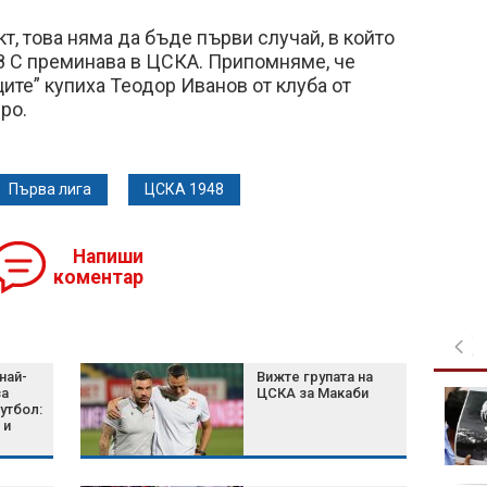
т, това няма да бъде първи случай, в който
8 С преминава в ЦСКА. Припомняме, че
ите” купиха Теодор Иванов от клуба от
ро.
Първа лига
ЦСКА 1948
Напиши
коментар
най-
Вижте групата на
за
ЦСКА за Макаби
Жителите на Сеута са
утбол:
"тъжни, безпомощни и
 и
тревожни": До 5000
мигранти все още са в
града