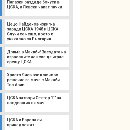
Папазки раздаде бонуси в
ЦСКА, в Левски чакат пачки
Цецо Найденов изригна
заради ЦСКА 1948 и ЦСКА:
Случи се нещо, което е
уникално за България
Драма в Макаби! Звездата на
израелците не иска да играе
срещу ЦСКА
Христо Янев взе ключово
решение за мача с Макаби
Тел Авив
ЦСКА затвори Сектор "Г" за
следващия си мач
ЦСКА и Европа си
принадлежат