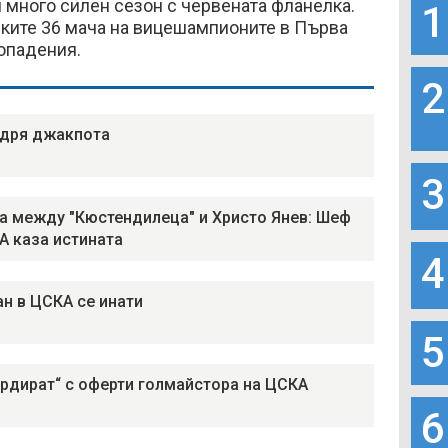
 много силен сезон с червената фланелка.
1
чките 36 мача на вицешампионите в Първа
попадения.
2
дря джакпота
3
а между "Кюстендилеца" и Христо Янев: Шеф
А каза истината
4
н в ЦСКА се инати
5
рдират“ с оферти голмайстора на ЦСКА
6