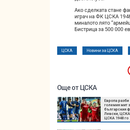
Ако сделката стане фак
играч на ФК ЦСКА 194
миналото лято “армейц
Бистрица за 500 000 ев
ЦСКА
Новини за ЦСКА
Още от ЦСКА
Европа разби 
големия мит 
българския ф
Левски, ЦСКА
ЦСКА 1948 го
доказаха