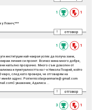
1
1
а у Ловеч,***
!
отговор
1
1
уги институции най-накрая успях да получа заем,
изирам личния си проект. Всичко мина много добре,
нени напълно прозрачно. Много съм доволен от
лизма и пунктуалността на г-н Никола Поарий, който
00 евро, след като провери, че отговарям на
т имейл адрес: Poiriernicolasjeanmarie@ gmail.com
mail.comС уважение, Адалиса ...
!
отговор
3
1