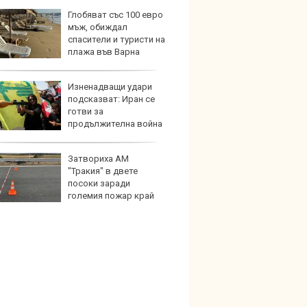
Глобяват със 100 евро
Графи
мъж, обиждал
разкр
спасители и туристи на
преди
плажа във Варна
Изненадващи удари
Собст
подсказват: Иран се
Ioniq 
готви за
пробег
продължителна война
Затвориха АМ
Фасов
"Тракия" в двете
решав
посоки заради
еколо
големия пожар край
джик