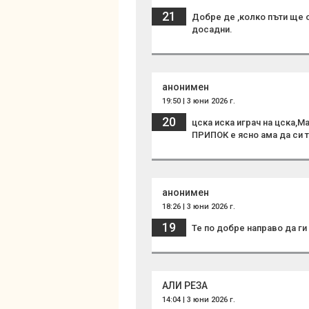
21
Добре де ,колко пъти ще 
досадни.
анонимен
19:50 | 3 юни 2026 г.
20
цска иска играч на цска,М
ПРИПОК е ясно ама да си 
анонимен
18:26 | 3 юни 2026 г.
19
Те по добре направо да ги
АЛИ РЕЗА
14:04 | 3 юни 2026 г.