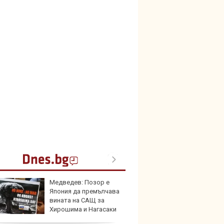
Медведев: Позор е
Защо 
Япония да премълчава
бутон
вината на САЩ за
новит
Хирошима и Нагасаки