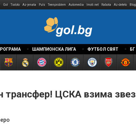
r
Gol
Tialoto
Az-jenata
Puls
Teenproblem
Automedia
Imoti.net
Rabota
Az-deteto
Blog
ПРОГРАМА
ШАМПИОНСКА ЛИГА
ФУТБОЛ СВЯТ
БГ
н трансфер! ЦСКА взима зве
реро