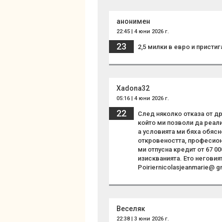
анонимен
22:45 | 4 юни 2026 г.
23
2,5 милки в евро и пристиг
Xadona32
05:16 | 4 юни 2026 г.
22
След няколко отказа от др
който ми позволи да реал
а условията ми бяха обяс
откровеността, професиона
ми отпусна кредит от 67 0
изискванията. Ето неговия
Poiriernicolasjeanmarie@ g
Веселяк
22:38 | 3 юни 2026 г.