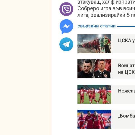
атакуващ халф изпрати
Собреро игра във вси
лига, реализирайки 5 
свързани статии
ЦСКА у
Войнат
на ЦСК
Нежела
„Бомба