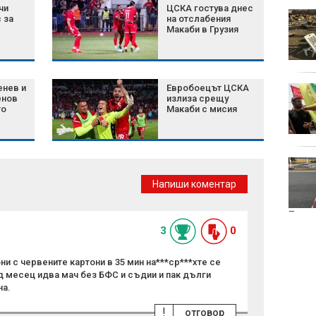
чи
ЦСКА гостува днес
Костадинов: За
 за
на отслабения
Банско обвиниха
Макаби в Грузия
България, а Израел не
се извини за
убийството на кап. Марин Маринов
нев и
Евробоецът ЦСКА
Убийството в
енов
излиза срещу
Пловдив: Жертвата с
то
Макаби с мисия
разкъсвания на
вътрешни органи,
младежите подражавали на "ловци на
педофили"
Първият строителен
договор на "Борда за
Напиши коментар
мир" на Тръмп за Газа
е за военна база
Пазар
3
0
и с червените картони в 35 мин на***ср***хте се
д месец идва мач без БФС и съдии и пак дълги
на.
!
отговор