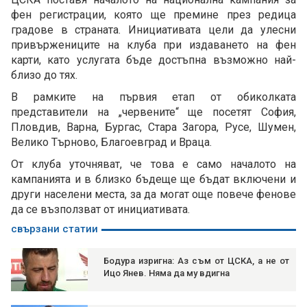
фен регистрации, която ще премине през редица
градове в страната. Инициативата цели да улесни
привържениците на клуба при издаването на фен
карти, като услугата бъде достъпна възможно най-
близо до тях.
В рамките на първия етап от обиколката
представители на „червените“ ще посетят София,
Пловдив, Варна, Бургас, Стара Загора, Русе, Шумен,
Велико Търново, Благоевград и Враца.
От клуба уточняват, че това е само началото на
кампанията и в близко бъдеще ще бъдат включени и
други населени места, за да могат още повече фенове
да се възползват от инициативата.
свързани статии
Бодура изригна: Аз съм от ЦСКА, а не от
Ицо Янев. Няма да му вдигна