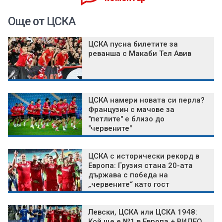
Още от ЦСКА
ЦСКА пусна билетите за
реванша с Макаби Тел Авив
ЦСКА намери новата си перла?
Французин с мачове за
"петлите" е близо до
"червените"
ЦСКА с исторически рекорд в
Европа: Грузия стана 20-ата
държава с победа на
„червените“ като гост
Левски, ЦСКА или ЦСКА 1948:
Кой ще е №1 в Европа + ВИДЕО