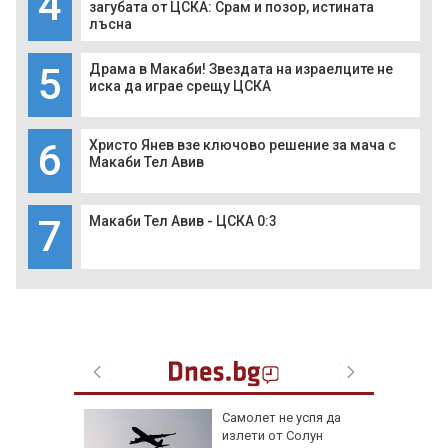
4
загубата от ЦСКА: Срам и позор, истината
лъсна
5
Драма в Макаби! Звездата на израелците не
иска да играе срещу ЦСКА
6
Христо Янев взе ключово решение за мача с
Макаби Тел Авив
7
Макаби Тел Авив - ЦСКА 0:3
лбата,
Самолет не успя да
ира АЕЦ
излети от Солун