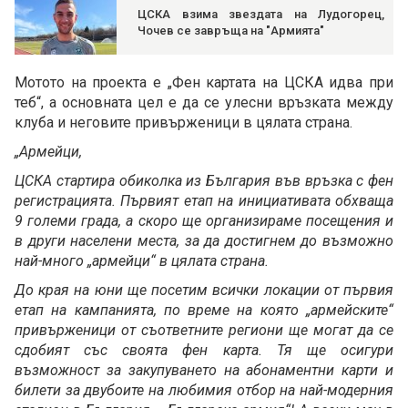
ЦСКА взима звездата на Лудогорец,
Чочев се завръща на "Армията"
Мотото на проекта е „Фен картата на ЦСКА идва при
теб“, а основната цел е да се улесни връзката между
клуба и неговите привърженици в цялата страна.
„Армейци,
ЦСКА стартира обиколка из България във връзка с фен
регистрацията. Първият етап на инициативата обхваща
9 големи града, а скоро ще организираме посещения и
в други населени места, за да достигнем до възможно
най-много „армейци“ в цялата страна.
До края на юни ще посетим всички локации от първия
етап на кампанията, по време на която „армейските“
привърженици от съответните региони ще могат да се
сдобият със своята фен карта. Тя ще осигури
възможност за закупуването на абонаментни карти и
билети за двубоите на любимия отбор на най-модерния