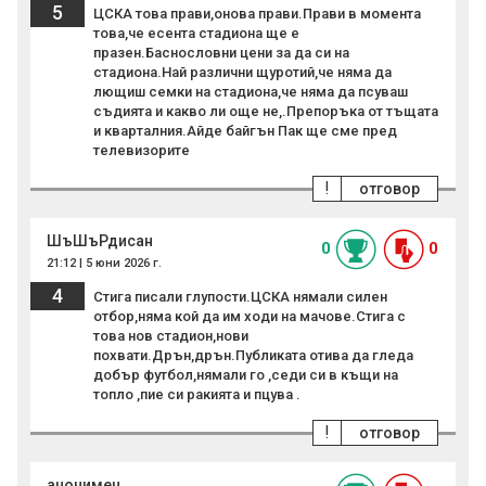
5
ЦСКА това прави,онова прави.Прави в момента
това,че есента стадиона ще е
празен.Баснословни цени за да си на
стадиона.Най различни щуротий,че няма да
лющиш семки на стадиона,че няма да псуваш
съдията и какво ли още не,.Препоръка от тъщата
и кварталния.Айде байгън Пак ще сме пред
телевизорите
!
отговор
ШъШъРдисан
0
0
21:12 | 5 юни 2026 г.
4
Стига писали глупости.ЦСКА нямали силен
отбор,няма кой да им ходи на мачове.Стига с
това нов стадион,нови
похвати.Дрън,дрън.Публиката отива да гледа
добър футбол,нямали го ,седи си в къщи на
топло ,пие си ракията и пцува .
!
отговор
анонимен