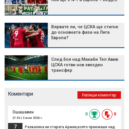
Вярвате ли, че ЦСКА ще стигне
до основната фаза на Лига
Европа?
След боя над Макаби Тел Авив:
ЦСКА готви нов звезден
трансфер
Коментари
Напиши коментар
Ошашавен
0
0
21:36 | 5 юни 2026 г.
7
Развалиха ни старата Армия,която приемаше над