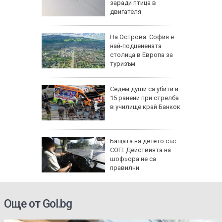
 обидно
заради птица в
двигателя
еди
На Острова: София е
най-подценената
Куба
столица в Европа за
туризъм
Седем души са убити и
ърция,
15 ранени при стрелба
в училище край Банкок
я
Бащата на детето със
ята през
СОП: Действията на
продължи
шофьора не са
правилни
Още от Gol.bg