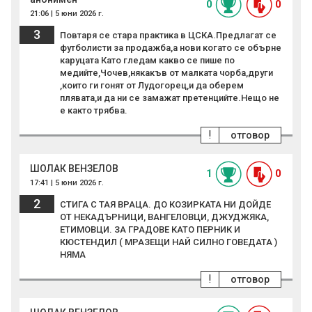
0
0
21:06 | 5 юни 2026 г.
3
Повтаря се стара практика в ЦСКА.Предлагат се
футболисти за продажба,а нови когато се обърне
каруцата Като гледам какво се пише по
медийте,Чочев,някакъв от малката чорба,други
,които ги гонят от Лудогорец,и да оберем
плявата,и да ни се замажат претенцийте.Нещо не
е както трябва.
!
отговор
ШОЛАК ВЕНЗЕЛОВ
1
0
17:41 | 5 юни 2026 г.
2
СТИГА С ТАЯ ВРАЦА. ДО КОЗИРКАТА НИ ДОЙДЕ
ОТ НЕКАДЪРНИЦИ, ВАНГЕЛОВЦИ, ДЖУДЖЯКА,
ЕТИМОВЦИ. ЗА ГРАДОВЕ КАТО ПЕРНИК И
КЮСТЕНДИЛ ( МРАЗЕЩИ НАЙ СИЛНО ГОВЕДАТА )
НЯМА
!
отговор