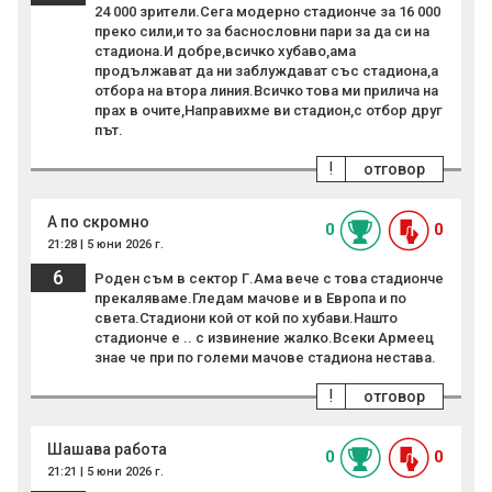
24 000 зрители.Сега модерно стадионче за 16 000
преко сили,и то за баснословни пари за да си на
стадиона.И добре,всичко хубаво,ама
продължават да ни заблуждават със стадиона,а
отбора на втора линия.Всичко това ми прилича на
прах в очите,Направихме ви стадион,с отбор друг
път.
!
отговор
А по скромно
0
0
21:28 | 5 юни 2026 г.
6
Роден съм в сектор Г.Ама вече с това стадионче
прекаляваме.Гледам мачове и в Европа и по
света.Стадиони кой от кой по хубави.Нашто
стадионче е .. с извинение жалко.Всеки Армеец
знае че при по големи мачове стадиона нестава.
!
отговор
Шашава работа
0
0
21:21 | 5 юни 2026 г.