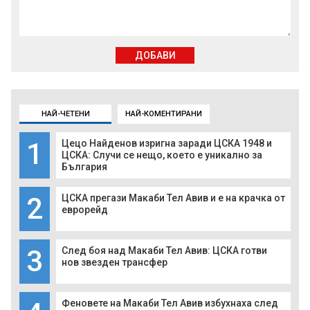
ДОБАВИ
НАЙ-ЧЕТЕНИ
НАЙ-КОМЕНТИРАНИ
1
Цецо Найденов изригна заради ЦСКА 1948 и
ЦСКА: Случи се нещо, което е уникално за
България
2
ЦСКА прегази Макаби Тел Авив и е на крачка от
еврорейд
3
След боя над Макаби Тел Авив: ЦСКА готви
нов звезден трансфер
Феновете на Макаби Тел Авив избухнаха след