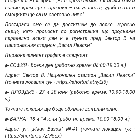
стадион в България - „Българска армия“! А всеки мач в
нашия храм ще е празник – сигурността, удобството и
емоциите ще са на световно ниво!
Постарали сме се да достигнем до всяко червено
сърце, като процесът по регистрация ще продължи
паралелно всеки ден и в пункта пред Сектор В на
Националния стадион „Васил Левски“.
Първоначалният график е следният:
▶ СОФИЯ - Всеки ден (работно време: 08:00-19:30 ч.)
Адрес: Сектор В, Национален стадион „Васил Левски“
(точната локация тук - https://shorturl.at/iyEj6)
▶ ПЛОВДИВ - 27 и 28 юни (работно време: 10:00-18:00
ч.)
Точната локация ще бъде обявена допълнително.
▶ ВАРНА - 13 и 14 юни (работно време: 10:00-18:00 ч.)
Адрес: ул. „Иван Вазов“ №41 (точната локация тук -
https://shorturl.at/ZM5qx)