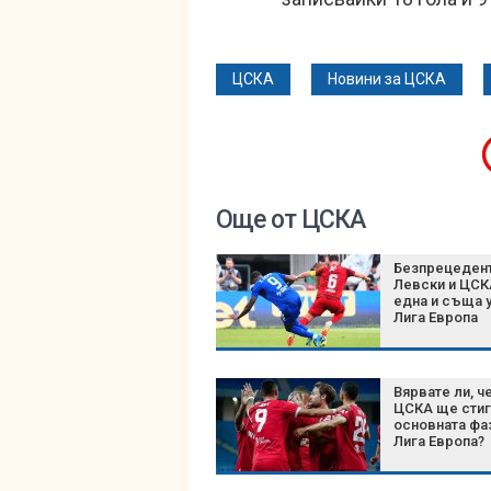
ЦСКА
Новини за ЦСКА
Още от ЦСКА
Безпрецедент
Левски и ЦСК
една и съща у
Лига Европа
Вярвате ли, ч
ЦСКА ще стиг
основната фа
Лига Европа?