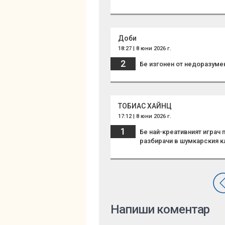
Доби
18:27 | 8 юни 2026 г.
2
Бе изгонен от недоразуме
ТОБИАС ХАЙНЦ
17:12 | 8 юни 2026 г.
1
Бе най-креативният играч
разбирачи в шумкарския к
Напиши коментар