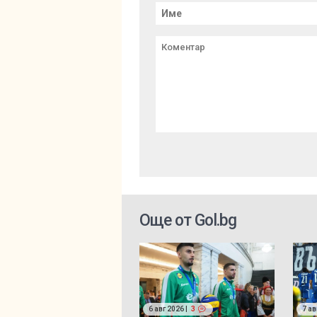
Още от Gol.bg
6 авг 2026 |
3
7 ав