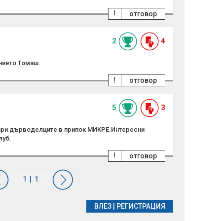
!
отговор
2
4
нието Томаш.
!
отговор
5
3
 при дърводелците в припок МИКРЕ.Интересни
луб.
!
отговор
ВЛЕЗ
|
РЕГИСТРАЦИЯ