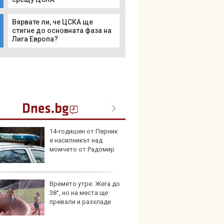
Вярвате ли, че ЦСКА ще
стигне до основната фаза на
Лига Европа?
14-годишен от Перник
Защо 
е насилникът над
остав
момчето от Радомир
жегат
Времето утре: Жега до
Автом
38°, но на места ще
под з
превали и разхлади
на дв