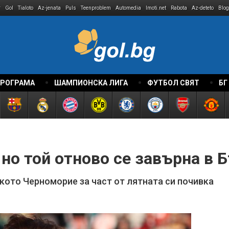
r
Gol
Tialoto
Az-jenata
Puls
Teenproblem
Automedia
Imoti.net
Rabota
Az-deteto
Blog
ПРОГРАМА
ШАМПИОНСКА ЛИГА
ФУТБОЛ СВЯТ
БГ
 но той отново се завърна в 
кото Черноморие за част от лятната си почивка