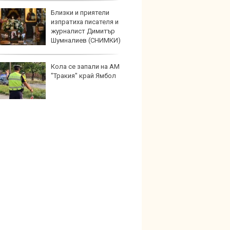
Близки и приятели
Карав
изпратиха писателя и
най-г
журналист Димитър
недос
Шумналиев (СНИМКИ)
елект
Кола се запали на АМ
Merce
"Тракия" край Ямбол
Door 
бензи