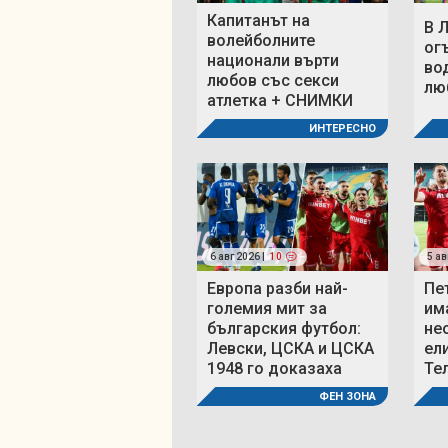
Капитанът на
В 
волейболните
ог
национали върти
во
любов със секси
люб
атлетка + СНИМКИ
ИНТЕРЕСНО
6 авг 2026 |
10
5 ав
Европа разби най-
Пе
големия мит за
им
българския футбол:
не
Левски, ЦСКА и ЦСКА
ел
1948 го доказаха
Те
ФЕН ЗОНА