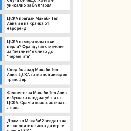
Случи се нещо, което е
уникално за България
ЦСКА прегази Макаби Тел
Авив и е на крачка от
еврорейд
ЦСКА намери новата си
перла? Французин с мачове
за "петлите" е близо до
"червените"
След боя над Макаби Тел
Авив: ЦСКА готви нов звезден
трансфер
Феновете на Макаби Тел Авив
избухнаха след загубата от
ЦСКА: Срам и позор, истината
лъсна
Драма в Макаби! Звездата на
израелците не иска да играе
срещу ЦСКА