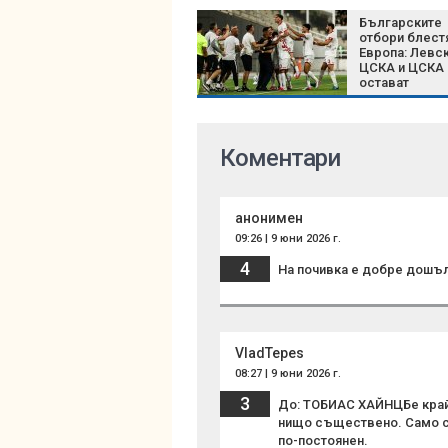
Българските
отбори блест
Европа: Левск
ЦСКА и ЦСКА 
остават
непобедени
Коментари
анонимен
09:26 | 9 юни 2026 г.
4
На почивка е добре дошъл,
VladTepes
08:27 | 9 юни 2026 г.
3
До: ТОБИАС ХАЙНЦБе край
нищо съществено. Само с 
по-постоянен.