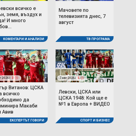
Левски всичко е
Мачовете по
ън, земя, въздух и
телевизията днес, 7
да! И много
август
ов...
КОМЕНТАРИ И АНАЛИЗИ
ТВ ПРОГРАМА
г 2026 |
3
7 авг 2026 |
5
тър Витанов: ЦСКА
Левски, ЦСКА или
а всичко
ЦСКА 1948: Кой ще е
обходимо да
№1 в Европа + ВИДЕО
иминира Макаби
л Авив
СПОРТ И БИЗНЕС
ЕКСПЕРТЪТ ГОВОРИ