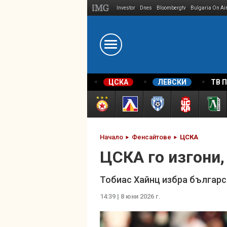
Investor
Dnes
Bloombergtv
Bulgaria On Ai
Megavselena.bg
ЦСКА
ЛЕВСКИ
ТВ 
Начало
Фенсайтове
ЦСКА
ЦСКА го изгони,
Тобиас Хайнц избра българс
14:39 | 8 юни 2026 г.