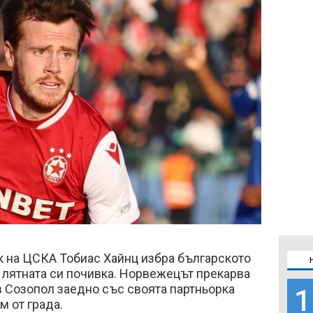
 на ЦСКА Тобиас Хайнц избра българското
 лятната си почивка. Норвежецът прекарва
 Созопол заедно със своята партньорка
1
м от града.