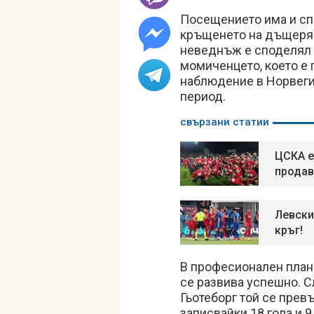
Посещението има и сп
кръщенето на дъщеря 
неведнъж е споделял 
момиченцето, което е 
наблюдение в Норвеги
период.
свързани статии
ЦСКА е
продав
Левски
кръг!
В професионален план
се развива успешно. 
Гьотеборг той се прев
записвайки 18 гола и 