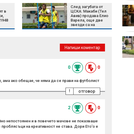
След загубата от
БАБХ и ДАНС иззеха
ят в
ЦСКА: Макаби (Тел
над 600 литра опасни
и,
Авив) продава Елио
препарати в
1948
Варела, още две
Пловдивско
звезди са на
изхода
В "Денят ON AIR" на 7
август от 19:15 часа:
Напиши коментар
Как агенти под
прикритие са
разкрили фентанил за над 300 млн. евро?
0
0
 ама ако обещае, че няма да се прави на футболист
!
отговор
2
0
но непостоянен и в повечето мачове не показваше
проблясъци на креативност не става. Дори Ето'о е