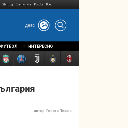
Start.bg
Chernomore
Posoka
Boec
54
ДНЕС
 ФУТБОЛ
ИНТЕРЕСНО
България
автор:
Георги Пешев