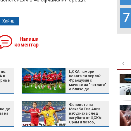
7
Хайнц
Напиши
коментар
но:
ЦСКА намери
А в
новата си перла?
Бръснали му веждите
рна в
Французин с
и гасили фасове по
мачове за "петлите"
тялото: Младежите от
е близо до
Пловдив се гаврили с
"червените"
Георги Кузев
е
Феновете на
12-годишно дете е
не до
Макаби Тел Авив
жертва на побой и
за на
избухнаха след
загубата от ЦСКА:
принуда в Радомир
Срам и позор,
истината лъсна