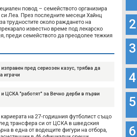
ециален повод – семейството организира
си Леа. През последните месеци Хайнц
2
за трудностите около раждането на
прекарало известно време под лекарско
я, преди семейството да преодолее тежкия
3
 изправен пред сериозен казус, трябва да
4
а играчи
 и ЦСКА "работят" за Вечно дерби в първи
5
 кариерата на 27-годишния футболист също
След трансфера си от ЦСКА в шведския
6
ърна в една от водещите фигури на отбора,
9 асистенции в 46 официални срещи.