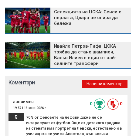
Селекцията на ЦСКА: Сенси е
перлата, Цварц не спира да
бележи
Ивайло Петров-Пифа: ЦСКА
трябва да стане шампион,
Вальо Илиев е един от най-
силните трансфери
Коментари
Напиши коментар
анонимен
0
0
19:57 | 13 юни 2026 г.
9
70% от феновете на лефски даже не се
интересуват от футбол.Още от детската градина
на стената има портрет на Левски, естествено и в
училищата се учи за Апостола, във всички