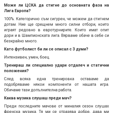
Може ли ЦСКА да стигне до основната фаза на
Лига Европа?
100%. Категорично съм сигурен, че можем да стигнем
дотам. Ние ще срещнем много силни отбори, които
играят редовно в евротурнирите. Които имат опит
дори и в Шампионската лига. Вярваме обаче в себе си
безкрайно много.
Като футболист би ли се описал с 3 думи?
Интензивен, умен, боец.
Тренираш ли специално удари отдалеч и статични
положения?
След всяка една тренировка оставаме да
подобряваме някои компоненти от нашата игра.
Обичаме тази допълнителна работа.
Каква музика слушаш преди мач?
Преди последните мачове от миналия сезон слушах
френска музика. Тя ми се отразява добре, дава ми