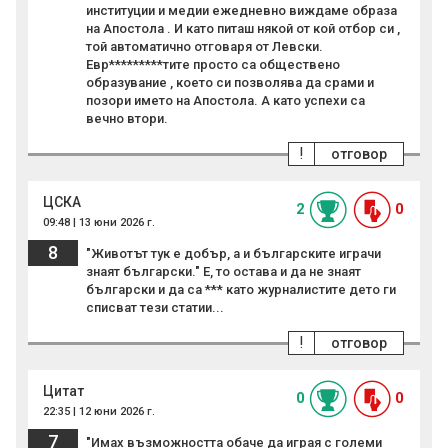
институции и медии ежедневно виждаме образа
на Апостола . И като питаш някой от кой отбор си ,
той автоматично отговаря от Левски.
Евр*********тите просто са обществено
образувание , което си позволява да срами и
позори името на Апостола. А като успехи са
вечно втори.
!
отговор
ЦСКА
2
0
09:48 | 13 юни 2026 г.
8
"Животът тук е добър, а и българските играчи
знаят български." Е, то остава и да не знаят
български и да са *** като журналистите дето ги
списват тези статии...
!
отговор
Цитат
0
0
22:35 | 12 юни 2026 г.
7
"Имах възможността обаче да играя с големи