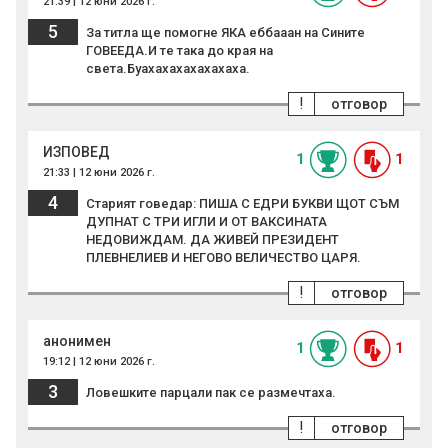
21:39 | 12 юни 2026 г.
5
За титла ще помогне ЯКА еббааан на Сините
ГОВЕЕДА.И те така до края на
света.Буахахахахахахаха.
!
отговор
ИЗПОВЕД
1
1
21:33 | 12 юни 2026 г.
4
Старият говедар: ПИША С ЕДРИ БУКВИ ЩОТ СЪМ
ДУПНАТ С ТРИ ИГЛИ И ОТ ВАКСИНАТА
НЕДОВИЖДАМ. ДА ЖИВЕЙ ПРЕЗИДЕНТ
ПЛЕВНЕЛИЕВ И НЕГОВО ВЕЛИЧЕСТВО ЦАРЯ.
!
отговор
анонимен
1
1
19:12 | 12 юни 2026 г.
3
Ловешките парцали пак се размечтаха.
!
отговор