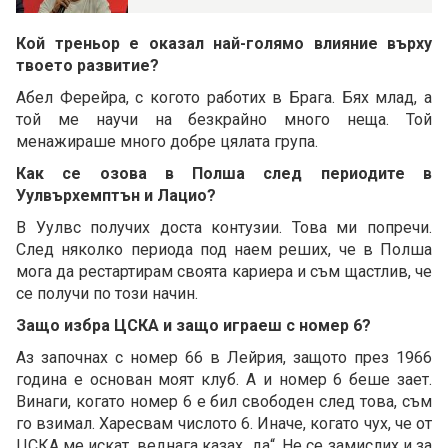
Кой треньор е оказал най-голямо влияние върху
твоето развитие?
Абел Ферейра, с когото работих в Брага. Бях млад, а
той ме научи на безкрайно много неща. Той
менажираше много добре цялата група.
Как се озова в Полша след периодите в
Уулвърхемптън и Лацио?
В Уулвс получих доста контузии. Това ми попречи.
След няколко периода под наем реших, че в Полша
мога да рестартирам своята кариера и съм щастлив, че
се получи по този начин.
Защо избра ЦСКА и защо играеш с номер 6?
Аз започнах с номер 66 в Лейрия, защото през 1966
година е основан моят клуб. А и номер 6 беше зает.
Винаги, когато номер 6 е бил свободен след това, съм
го взимал. Харесвам числото 6. Иначе, когато чух, че от
ЦСКА ме искат, веднага казах „да“. Не се замислих и за