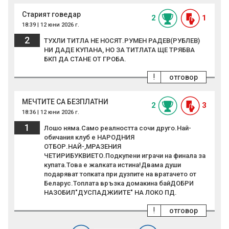
Старият говедар
2
1
18:39 | 12 юни 2026 г.
2
ТУХЛИ ТИТЛА НЕ НОСЯТ.РУМЕН РАДЕВ(РУБЛЕВ)
НИ ДАДЕ КУПАНА, НО ЗА ТИТЛАТА ЩЕ ТРЯБВА
БКП ДА СТАНЕ ОТ ГРОБА.
!
отговор
МЕЧТИТЕ СА БЕЗПЛАТНИ
2
3
18:36 | 12 юни 2026 г.
1
Лошо няма.Само реалността сочи друго.Най-
обичания клуб е НАРОДНИЯ
ОТБОР.НАЙ-,МРАЗЕНИЯ
ЧЕТИРИБУКВИЕТО.Подкупени играчи на финала за
купата.Това е жалката истина!Двама души
подаряват топката при дузпите на вратачето от
Беларус.Топлата връзка домакина байДОБРИ
НАЗОБИЛ"ДУСПАДЖИИТЕ" НА ЛОКО ПД.
!
отговор