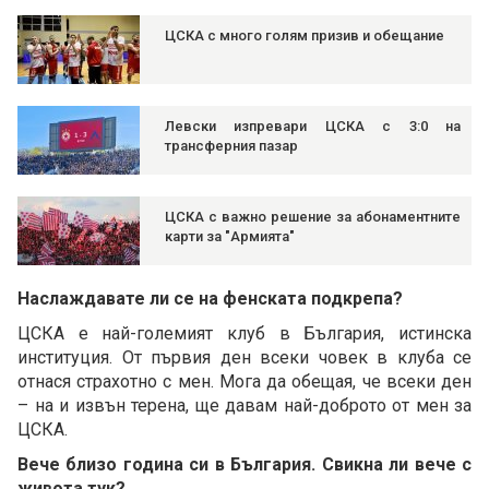
ЦСКА с много голям призив и обещание
Левски изпревари ЦСКА с 3:0 на
трансферния пазар
ЦСКА с важно решение за абонаментните
карти за "Армията"
Наслаждавате ли се на фенската подкрепа?
ЦСКА е най-големият клуб в България, истинска
институция. От първия ден всеки човек в клуба се
отнася страхотно с мен. Мога да обещая, че всеки ден
– на и извън терена, ще давам най-доброто от мен за
ЦСКА.
Вече близо година си в България. Свикна ли вече с
живота тук?