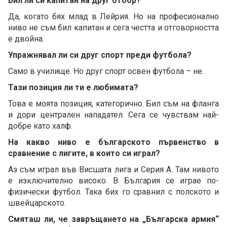
Бил ли си капитан на друг отбор?
Да, когато бях млад в Лейрия. Но на професионално
ниво не съм бил капитан и сега честта и отговорността
е двойна.
Упражнявал ли си друг спорт преди футбола?
Само в училище. Но друг спорт освен футбола – не.
Тази позиция ли ти е любимата?
Това е моята позиция, категорично. Бил съм на фланга
и дори централен нападател. Сега се чувствам най-
добре като халф.
На какво ниво е българското първенство в
сравнение с лигите, в които си играл?
Аз съм играл във Висшата лига и Серия А. Там нивото
е изключително високо. В България се играе по-
физически футбол. Така бих го сравнил с полското и
швейцарското.
Смяташ ли, че завръщането на „Българска армия“