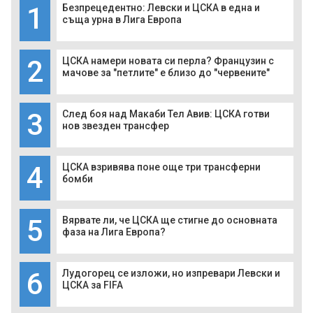
1
Безпрецедентно: Левски и ЦСКА в една и
съща урна в Лига Европа
2
ЦСКА намери новата си перла? Французин с
мачове за "петлите" е близо до "червените"
3
След боя над Макаби Тел Авив: ЦСКА готви
нов звезден трансфер
4
ЦСКА взривява поне още три трансферни
бомби
5
Вярвате ли, че ЦСКА ще стигне до основната
фаза на Лига Европа?
6
Лудогорец се изложи, но изпревари Левски и
ЦСКА за FIFA