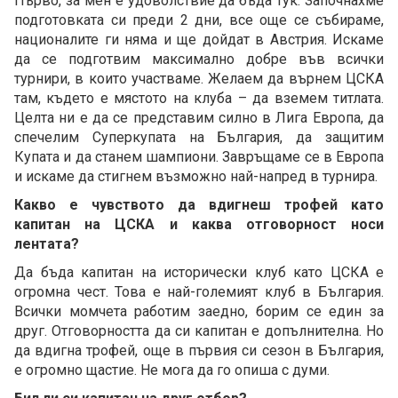
Първо, за мен е удоволствие да бъда тук. Започнахме
подготовката си преди 2 дни, все още се събираме,
националите ги няма и ще дойдат в Австрия. Искаме
да се подготвим максимално добре във всички
турнири, в които участваме. Желаем да върнем ЦСКА
там, където е мястото на клуба – да вземем титлата.
Целта ни е да се представим силно в Лига Европа, да
спечелим Суперкупата на България, да защитим
Купата и да станем шампиони. Завръщаме се в Европа
и искаме да стигнем възможно най-напред в турнира.
Какво е чувството да вдигнеш трофей като
капитан на ЦСКА и каква отговорност носи
лентата?
Да бъда капитан на исторически клуб като ЦСКА е
огромна чест. Това е най-големият клуб в България.
Всички момчета работим заедно, борим се един за
друг. Отговорността да си капитан е допълнителна. Но
да вдигна трофей, още в първия си сезон в България,
е огромно щастие. Не мога да го опиша с думи.