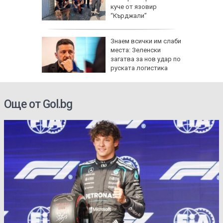
ка си и
куче от язовир
га
“Кърджали”
Знаем всички им слаби
ените да
места: Зеленски
ите си
загатва за нов удар по
руската логистика
Още от Gol.bg