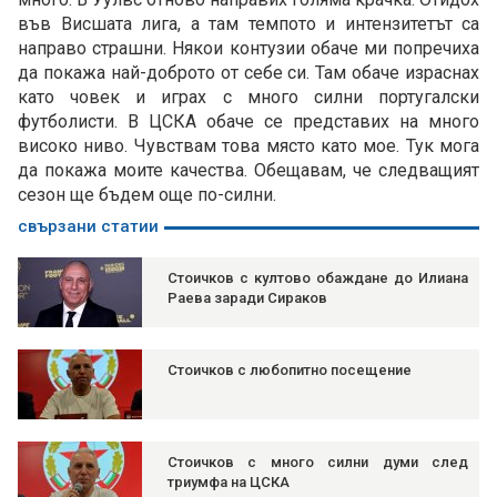
във Висшата лига, а там темпото и интензитетът са
направо страшни. Някои контузии обаче ми попречиха
да покажа най-доброто от себе си. Там обаче израснах
като човек и играх с много силни португалски
футболисти. В ЦСКА обаче се представих на много
високо ниво. Чувствам това място като мое. Тук мога
да покажа моите качества. Обещавам, че следващият
сезон ще бъдем още по-силни.
свързани статии
Стоичков с култово обаждане до Илиана
Раева заради Сираков
Стоичков с любопитно посещение
Стоичков с много силни думи след
триумфа на ЦСКА