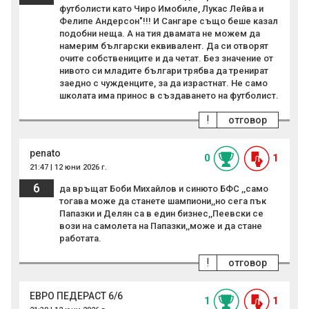
футболисти като Чиро Имобиле, Лукас Лейва и
Фелипе Андерсон"!!! И Сангаре също беше казал
подобни неща. А на тия двамата не можем да
намерим български еквивалент. Да си отворят
очите собствениците и да четат. Без значение от
нивото си младите българи трябва да тренират
заедно с чужденците, за да израстнат. Не само
школата има принос в създаването на футболист.
!
отговор
penato
0
1
21:47 | 12 юни 2026 г.
6
да връщат Боби Михайлов и синюто БФС ,,само
тогава може да станете шампиони,,но сега пък
Папазки и Делян са в един бизнес,,Пеевски се
вози на самолета на Папазки,,може и да стане
работата.
!
отговор
ЕВРО ПЕДЕРАСТ 6/6
1
1