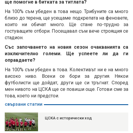
ще помогне в битката за титлата?
На 100% съм убеден в това нещо. Трибуните са много
близо до терена, ще усещаме подкрепата на феновете,
които ни обичат много. Ще стане по-трудно за
гостуващите отбори. Посещавал съм вече строящия се
стадион.
Със започването на новия сезон очакванията са
изключително големи. Ще успеете ли да ги
оправдаете?
На 100% съм убеден в това. Колективът ни е на много
високо ниво. Всеки се бори за другия. Някои
футболисти ще дойдат, други ще си тръгнат. Според
мен нивото на ЦСКА ще се повиши още. Готови сме за
това, което ни предстои.
свързани статии
ЦСКА с исторически ход