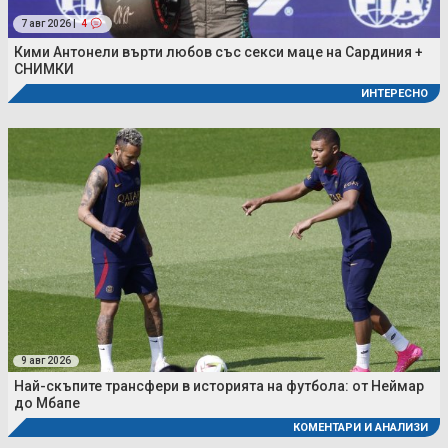
7 авг 2026 |
4
Кими Антонели върти любов със секси маце на Сардиния +
СНИМКИ
ИНТЕРЕСНО
9 авг 2026
Най-скъпите трансфери в историята на футбола: от Неймар
до Мбапе
КОМЕНТАРИ И АНАЛИЗИ