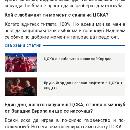
секунда. Трябваше просто да се разберат двата клуба.
Кой е любимият ти момент с екипа на ЦСКА?
Когато вдигнах титлата, 100%. Но всеки мач за мен е
чест да защитавам тази емблема и този клуб. Надявам
се обаче по-добрите моменти тепърва да предстоят.
свързани статии
ЦСКА с любопитен анонс за Жордао
Бруно Жордао направи сефтето с ЦСКА +
ВИДЕО
Един ден, когато напуснеш ЦСКА, отново към клуб
от Западна Европа ли ще се насочиш?
Всеки иска да играе в по-силно първенство и по-
голям клуб. Но сега съм фокусиран само върху ЦСКА.