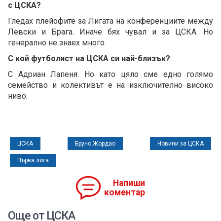
с ЦСКА?
Гледах плейофите за Лигата на конференциите между
Левски и Брага. Иначе бях чувал и за ЦСКА. Но
генерално не знаех много.
С кой футболист на ЦСКА си най-близък?
С Адриан Лапеня. Но като цяло сме едно голямо
семейство и колективът е на изключително високо
ниво.
ЦСКА
Бруно Жордао
Новини за ЦСКА
Първа лига
Напиши
коментар
Още от ЦСКА