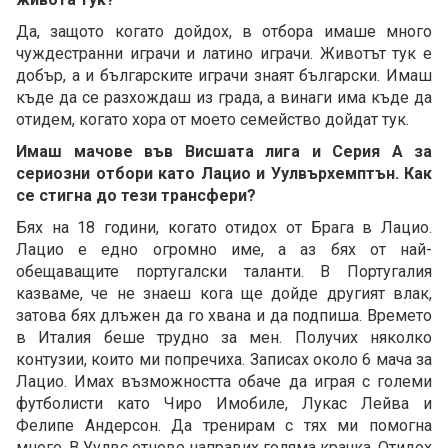
Да, защото когато дойдох, в отбора имаше много
чуждестранни играчи и латино играчи. Животът тук е
добър, а и българските играчи знаят български. Имаш
къде да се разхождаш из града, а винаги има къде да
отидем, когато хора от моето семейство дойдат тук.
Имаш мачове във Висшата лига и Серия А за
сериозни отбори като Лацио и Уулвърхемптън. Как
се стигна до тези трансфери?
Бях на 18 години, когато отидох от Брага в Лацио.
Лацио е едно огромно име, а аз бях от най-
обещаващите португалски таланти. В Португалия
казваме, че не знаеш кога ще дойде другият влак,
затова бях длъжен да го хвана и да подпиша. Времето
в Италия беше трудно за мен. Получих няколко
контузии, които ми попречиха. Записах около 6 мача за
Лацио. Имах възможността обаче да играя с големи
футболисти като Чиро Имобиле, Лукас Лейва и
Фелипе Андерсон. Да тренирам с тях ми помогна
много. В Уулвс отново направих голяма крачка. Отидох