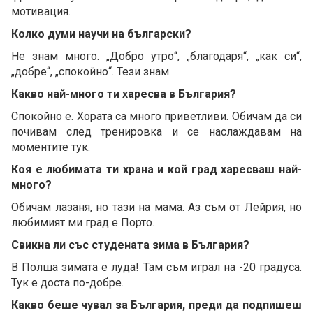
мотивация.
Колко думи научи на български?
Не знам много. „Добро утро“, „благодаря“, „как си“,
„добре“, „спокойно“. Тези знам.
Какво най-много ти харесва в България?
Спокойно е. Хората са много приветливи. Обичам да си
почивам след тренировка и се наслаждавам на
моментите тук.
Коя е любимата ти храна и кой град харесваш най-
много?
Обичам лазаня, но тази на мама. Аз съм от Лейрия, но
любимият ми град е Порто.
Свикна ли със студената зима в България?
В Полша зимата е луда! Там съм играл на -20 градуса.
Тук е доста по-добре.
Какво беше чувал за България, преди да подпишеш