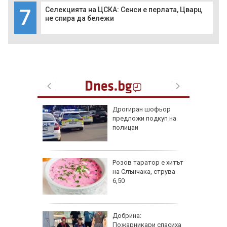
7
Селекцията на ЦСКА: Сенси е перлата, Цварц
не спира да бележи
 разби в
Дрогиран шофьор
о, има
предложи подкуп на
полицаи
азлични
Розов таратор е хитът
тува в
на Слънчака, струва
6,50
ра край
Добрина:
раинец
Пожарникари спасиха