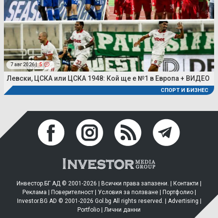
7 авг 2026 |
5
Левски, ЦСКА или ЦСКА 1948: Кой ще е №1 в Европа + ВИДЕО
СПОРТ И БИЗНЕС
Инвестор.БГ АД © 2001-2026 | Всички права запазени. |
Контакти
|
Реклама
|
Поверителност
|
Условия за ползване
|
Портфолио
|
Investor.BG AD © 2001-2026 Gol.bg All rights reserved. |
Advertising
|
Portfolio
|
Лични данни