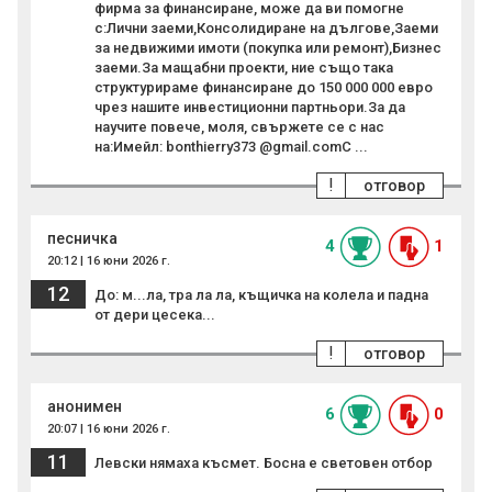
фирма за финансиране, може да ви помогне
с:Лични заеми,Консолидиране на дългове,Заеми
за недвижими имоти (покупка или ремонт),Бизнес
заеми.За мащабни проекти, ние също така
структурираме финансиране до 150 000 000 евро
чрез нашите инвестиционни партньори.За да
научите повече, моля, свържете се с нас
на:Имейл: bonthierry373 @gmail.comС ...
!
отговор
песничка
4
1
20:12 | 16 юни 2026 г.
12
До: м...ла, тра ла ла, къщичка на колела и падна
от дери цесека...
!
отговор
анонимен
6
0
20:07 | 16 юни 2026 г.
11
Левски нямаха късмет. Босна е световен отбор