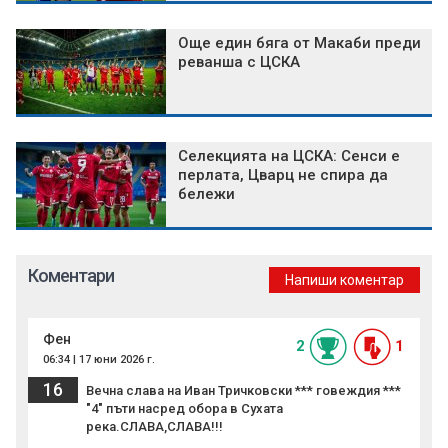
Още един бяга от Макаби преди
реванша с ЦСКА
Селекцията на ЦСКА: Сенси е
перлата, Цварц не спира да
бележи
Коментари
Напиши коментар
Фен
2
1
06:34 | 17 юни 2026 г.
16
Вечна слава на Иван Тричковски *** говеждия ***
"4" пъти насред обора в Сухата
река.СЛАВА,СЛАВА!!!