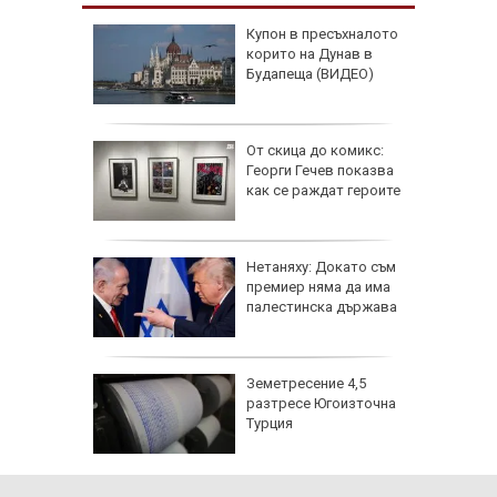
е хапят
Купон в пресъхналото
ече от
корито на Дунав в
а има
Будапеща (ВИДЕО)
жи
От скица до комикс:
ивша
Георги Гечев показва
онтана
как се раждат героите
върли
Нетаняху: Докато съм
п за
премиер няма да има
няма да
палестинска държава
фьор
Земетресение 4,5
 евро
разтресе Югоизточна
ицаи
Турция