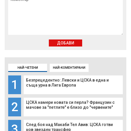
ДОБАВИ
НАЙ-ЧЕТЕНИ
НАЙ-КОМЕНТИРАНИ
1
Безпрецедентно: Левски и ЦСКА в една и
съща урна в Лига Европа
2
ЦСКА намери новата си перла? Французин с
мачове за "петлите" е близо до "червените"
3
След боя над Макаби Тел Авив: ЦСКА готви
нов звезден трансфер