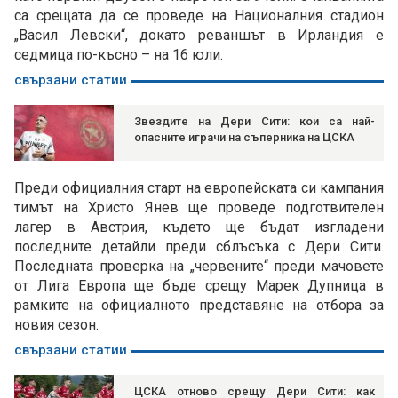
са срещата да се проведе на Националния стадион
„Васил Левски“, докато реваншът в Ирландия е
седмица по-късно – на 16 юли.
свързани статии
Звездите на Дери Сити: кои са най-
опасните играчи на съперника на ЦСКА
Преди официалния старт на европейската си кампания
тимът на Христо Янев ще проведе подготвителен
лагер в Австрия, където ще бъдат изгладени
последните детайли преди сблъсъка с Дери Сити.
Последната проверка на „червените“ преди мачовете
от Лига Европа ще бъде срещу Марек Дупница в
рамките на официалното представяне на отбора за
новия сезон.
свързани статии
ЦСКА отново срещу Дери Сити: как