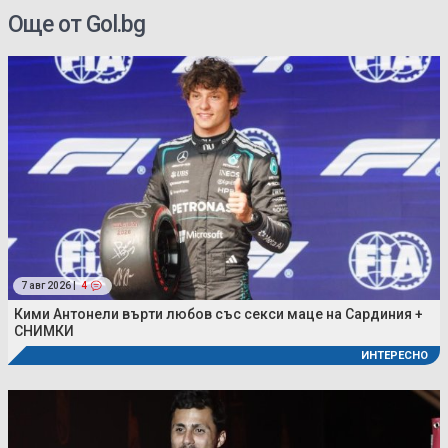
Още от Gol.bg
7 авг 2026 |
4
Кими Антонели върти любов със секси маце на Сардиния +
СНИМКИ
ИНТЕРЕСНО