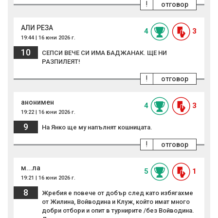
!
отговор
АЛИ РЕЗА
4
3
19:44 | 16 юни 2026 г.
10
СЕПСИ ВЕЧЕ СИ ИМА БАДЖАНАК. ЩЕ НИ
РАЗПИЛЕЯТ!
!
отговор
анонимен
4
3
19:22 | 16 юни 2026 г.
9
На Янко ще му напълнят кошницата.
!
отговор
м...ла
5
1
19:21 | 16 юни 2026 г.
8
Жребия е повече от добър след като избягахме
от Жилина, Войводина и Клуж, който имат много
добри отбори и опит в турнирите /без Войводина.