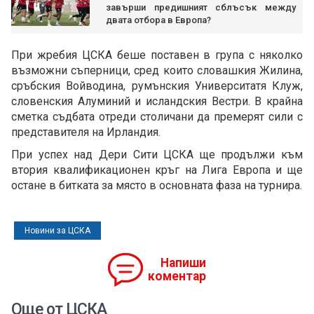
завърши предишният сблъсък между
двата отбора в Европа?
При жребия ЦСКА беше поставен в група с няколко
възможни съперници, сред които словашкия Жилина,
сръбския Войводина, румънския Университатя Клуж,
словенския Алуминий и исландския Вестри. В крайна
сметка съдбата отреди столичани да премерят сили с
представителя на Ирландия.
При успех над Дери Сити ЦСКА ще продължи към
втория квалификационен кръг на Лига Европа и ще
остане в битката за място в основната фаза на турнира.
Новини за ЦСКА
Напиши
коментар
Още от ЦСКА