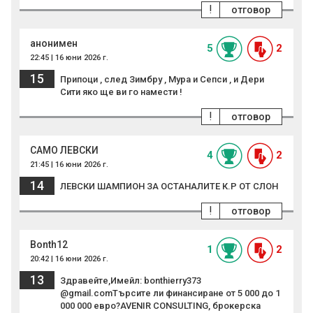
!
отговор
анонимен
5
2
22:45 | 16 юни 2026 г.
15
Припоци , след Зимбру , Мура и Сепси , и Дери
Сити яко ще ви го намести !
!
отговор
САМО ЛЕВСКИ
4
2
21:45 | 16 юни 2026 г.
14
ЛЕВСКИ ШАМПИОН ЗА ОСТАНАЛИТЕ К.Р ОТ СЛОН
!
отговор
Bonth12
1
2
20:42 | 16 юни 2026 г.
13
Здравейте,Имейл: bonthierry373
@gmail.comТърсите ли финансиране от 5 000 до 1
000 000 евро?AVENIR CONSULTING, брокерска