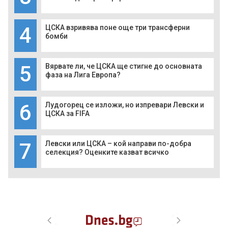
4
ЦСКА взривява поне още три трансферни
бомби
5
Вярвате ли, че ЦСКА ще стигне до основната
фаза на Лига Европа?
6
Лудогорец се изложи, но изпревари Левски и
ЦСКА за FIFA
7
Левски или ЦСКА – кой направи по-добра
селекция? Оценките казват всичко