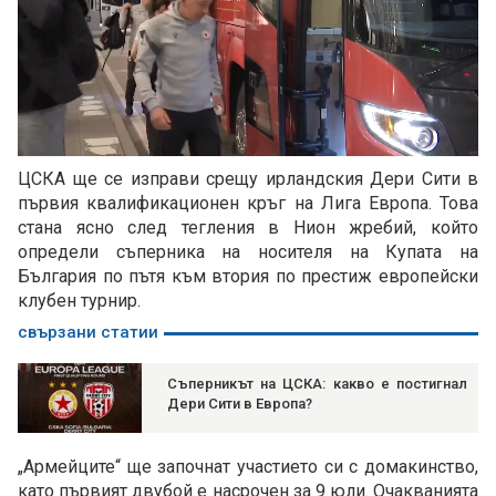
Loaded
:
Unmute
70.94%
ЦСКА ще се изправи срещу ирландския Дери Сити в
първия квалификационен кръг на Лига Европа. Това
стана ясно след тегления в Нион жребий, който
определи съперника на носителя на Купата на
България по пътя към втория по престиж европейски
клубен турнир.
свързани статии
Съперникът на ЦСКА: какво е постигнал
Дери Сити в Европа?
„Армейците“ ще започнат участието си с домакинство,
като първият двубой е насрочен за 9 юли. Очакванията