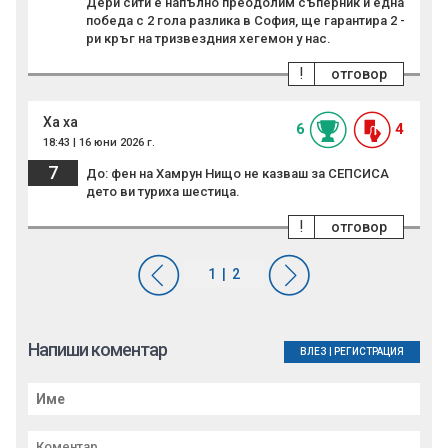
Дери сити е напълно преодолим съперник и една
победа с 2 гола разлика в София, ще гарантира 2 -
ри кръг на тризвездния хегемон у нас.
!
отговор
Ха ха
6
4
18:43 | 16 юни 2026 г.
7
До: фен на Хамрун Нищо не казваш за СЕПСИСА
дето ви туриха шестица.
!
отговор
Напиши коментар
ВЛЕЗ
|
РЕГИСТРАЦИЯ