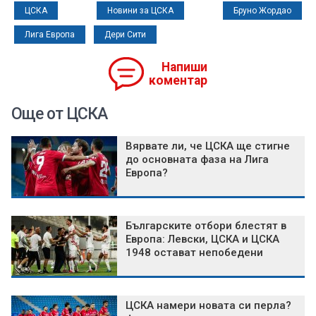
ЦСКА
Новини за ЦСКА
Бруно Жордао
Лига Европа
Дери Сити
Напиши
коментар
Още от ЦСКА
Вярвате ли, че ЦСКА ще стигне
до основната фаза на Лига
Европа?
Българските отбори блестят в
Европа: Левски, ЦСКА и ЦСКА
1948 остават непобедени
ЦСКА намери новата си перла?