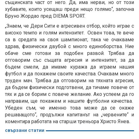
същинската част от него. Да, има нерви, но от този
хубавите, които усещаш преди нещо голямо“, започна
Бруно Жордао пред DIEMA SPORT.
„Знаем, че Дери Сити е агресивен отбор, който играе с
високо темпо и голям интензитет. Освен това, те вече
са в средата на своя шампионат, така че очакваме
здрав, физически двубой с много единоборства. Ние
обаче сме готови за подобен развой. Трябва да
отговорим със същата агресия и интензитет, за да
бъдем смели, да имаме куража да играем нашия
футбол и да покажем своите качества. Очаквам много
труден мач. Трябва да отговорим на тяхната агресия,
да бъдем физически подготвени, да тичаме повече от
тях и да се борим с повече желание. Ако успеем да го
направим, ще покажем и нашите футболни качества.
Убеден съм, че именно това може да се окаже
решаващото“, продължи капитанът на „червените“ и
коментира работата на старши треньора Христо Янев.
свързани статии