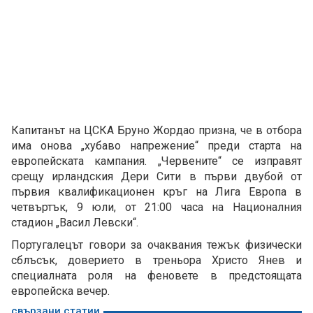
Капитанът на ЦСКА Бруно Жордао призна, че в отбора
има онова „хубаво напрежение“ преди старта на
европейската кампания. „Червените“ се изправят
срещу ирландския Дери Сити в първи двубой от
първия квалификационен кръг на Лига Европа в
четвъртък, 9 юли, от 21:00 часа на Националния
стадион „Васил Левски“.
Португалецът говори за очаквания тежък физически
сблъсък, доверието в треньора Христо Янев и
специалната роля на феновете в предстоящата
европейска вечер.
свързани статии