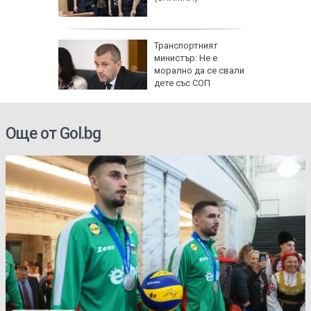
ад 300
Транспортният
рипто за
министър: Не е
а:
морално да се свали
д
дете със СОП
 в София
Още от Gol.bg