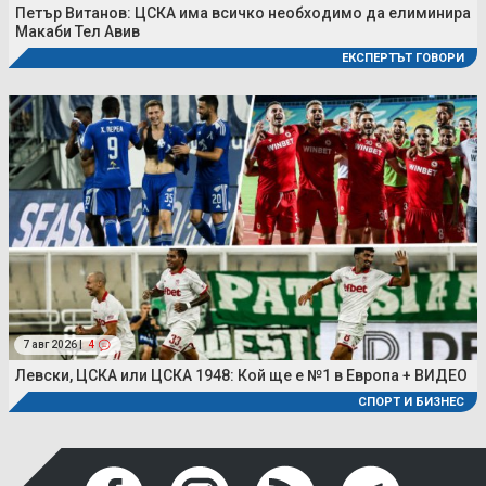
Петър Витанов: ЦСКА има всичко необходимо да елиминира
Макаби Тел Авив
ЕКСПЕРТЪТ ГОВОРИ
7 авг 2026 |
4
Левски, ЦСКА или ЦСКА 1948: Кой ще е №1 в Европа + ВИДЕО
СПОРТ И БИЗНЕС