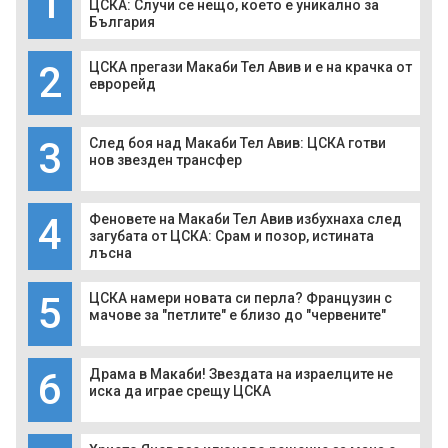
1
ЦСКА: Случи се нещо, което е уникално за
България
2
ЦСКА прегази Макаби Тел Авив и е на крачка от
еврорейд
3
След боя над Макаби Тел Авив: ЦСКА готви
нов звезден трансфер
4
Феновете на Макаби Тел Авив избухнаха след
загубата от ЦСКА: Срам и позор, истината
лъсна
5
ЦСКА намери новата си перла? Французин с
мачове за "петлите" е близо до "червените"
6
Драма в Макаби! Звездата на израелците не
иска да играе срещу ЦСКА