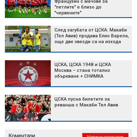
Французин с мачове за
"петлите" е близо до
"червените"
След загубата от ЦСКА: Макаби
(Тел Авив) продава Елио Варела,
още две звезди са на изхода
ЦСКА, ЦСКА 1948 и ЦСКА
Москва – стана тотално
объркване + СНИМКА
ЦСКА пусна билетите за
реванша с Макаби Тел Авив
Коментари