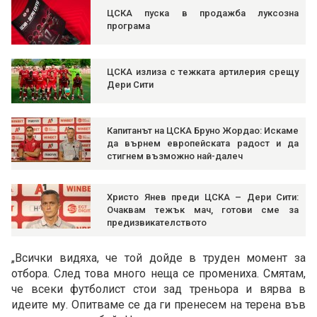
ЦСКА пуска в продажба луксозна
програма
ЦСКА излиза с тежката артилерия срещу
Дери Сити
Капитанът на ЦСКА Бруно Жордао: Искаме
да върнем европейската радост и да
стигнем възможно най-далеч
Христо Янев преди ЦСКА – Дери Сити:
Очаквам тежък мач, готови сме за
предизвикателството
„Всички видяха, че той дойде в труден момент за
отбора. След това много неща се промениха. Смятам,
че всеки футболист стои зад треньора и вярва в
идеите му. Опитваме се да ги пренесем на терена във