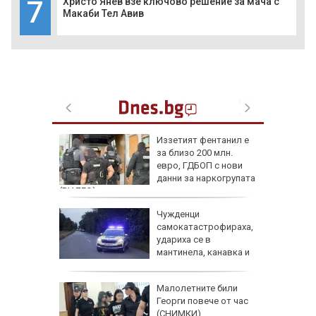
7
Христо Янев взе ключово решение за мача с
Макаби Тел Авив
Иззетият фентанил е
костира
за близо 200 млн.
тваря
евро, ГДБОП с нови
тители
данни за наркогрупата
(ВИДЕО)
д
Чужденци
лии от 9
самокатастрофираха,
ма
удариха се в
без
мантинела, канавка и
дърво
аят на
Малолетните били
кетиране
Георги повече от час
ро по
(СНИМКИ)