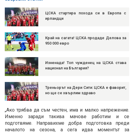
ЦСКА стартира похода си в Европа с
ирландци
Край на сагата! ЦСКА продаде Делова за
950 000 евро
Изненада! Топ чужденец на ЦСКА става
национал на България?
Треньорът на Дери Сити: ЦСКА е фаворит,
но ще се хвърлим здраво
„Ако трябва да съм честен, има и малко напрежение.
Именно заради такива мачове работим и се
подготвяме. Направихме добра подготовка преди
началото на сезона, а сега идва моментът за