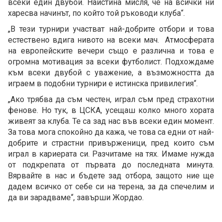
всеки един двубой. Наистина мисля, че на всички ни
харесва начинът, по който той ръководи клуба“.
„В тези турнири участват най-добрите отбори и това
естествено вдига нивото на всеки мач. Атмосферата
на европейските вечери също е различна и това е
огромна мотивация за всеки футболист. Подхождаме
към всеки двубой с уважение, а възможността да
играем в подобни турнири е истинска привилегия“.
„Ако трябва да съм честен, играл съм пред страхотни
фенове. Но тук, в ЦСКА, усещаш колко много хората
живеят за клуба. Те са зад нас във всеки един момент.
За това мога спокойно да кажа, че това са едни от най-
добрите и страстни привърженици, пред които съм
играл в кариерата си. Разчитаме на тях. Имаме нужда
от подкрепата от първата до последната минута.
Вярвайте в нас и бъдете зад отбора, защото ние ще
дадем всичко от себе си на терена, за да спечелим и
да ви зарадваме“, завърши Жордао.