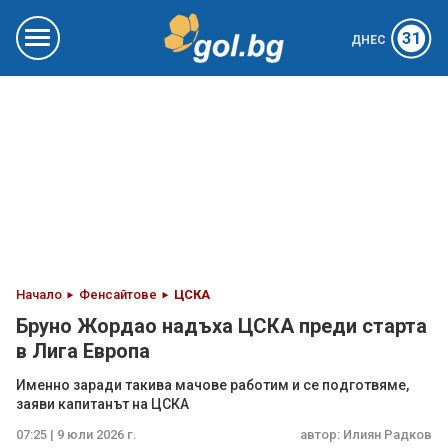
31
ДНЕС
Начало
Фенсайтове
ЦСКА
Бруно Жордао надъха ЦСКА преди старта
в Лига Европа
Именно заради такива мачове работим и се подготвяме,
заяви капитанът на ЦСКА
07:25 | 9 юли 2026 г.
автор:
Илиян Радков