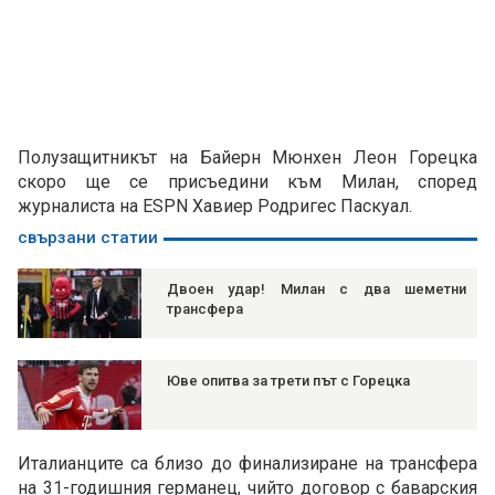
Полузащитникът на Байерн Мюнхен Леон Горецка
скоро ще се присъедини към Милан, според
журналиста на ESPN Хавиер Родригес Паскуал.
свързани статии
Двоен удар! Милан с два шеметни
трансфера
Юве опитва за трети път с Горецка
Италианците са близо до финализиране на трансфера
на 31-годишния германец, чийто договор с баварския