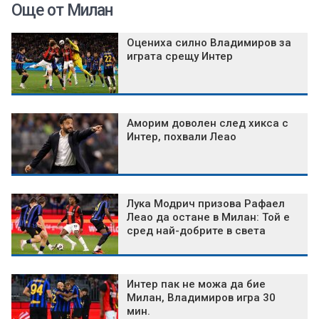
Още от Милан
Оцениха силно Владимиров за
играта срещу Интер
Аморим доволен след хикса с
Интер, похвали Леао
Лука Модрич призова Рафаел
Леао да остане в Милан: Той е
сред най-добрите в света
Интер пак не можа да бие
Милан, Владимиров игра 30
мин.