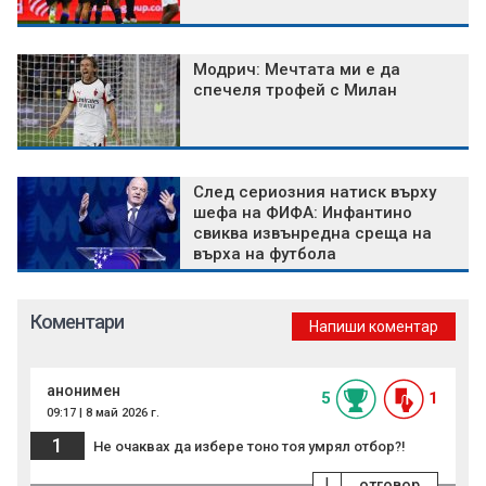
Модрич: Мечтата ми е да
спечеля трофей с Милан
След сериозния натиск върху
шефа на ФИФА: Инфантино
свиква извънредна среща на
върха на футбола
Коментари
Напиши коментар
анонимен
5
1
09:17 | 8 май 2026 г.
1
Не очаквах да избере тоно тоя умрял отбор?!
!
отговор