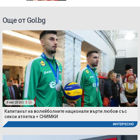
Още от Gol.bg
6 авг 2026 |
3
Капитанът на волейболните национали върти любов със
секси атлетка + СНИМКИ
ИНТЕРЕСНО