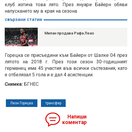
клуб изтича това лято. През януари Байерн обяви
напускането му в края на сезона.
свързани статии
Милан продава Рафа Леао
Горецка се присъедини към Байерн от Шалке 04 през
лятото на 2018 г. През този сезон 30-годишният
германец има 45 участия във всички състезания, като
е отбелязал 5 гола и е дал 4 асистенции.
Снимка:
БГНЕС
Леон Горецка
трансфер
Напиши
коментар