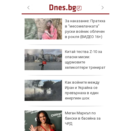
збра
За наказание: Пратиха
I
в “месомелачката”
руски войник облечен
в рокля (ВИДЕО 16+)
еги: Как
Китай тества Z-10 за
опасни мисии:
да
щурмовите
 хората?
хеликоптери тренират
полети под радара
Как войните между
Иран и Украйна се
превърнаха в един
енергиен шок
Меган Маркъл по
бански в басейна за
ЧРД