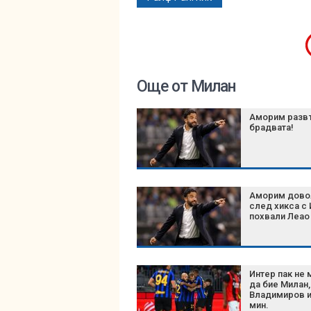
Още от Милан
Аморим разв
брадвата!
Аморим дово
след хикса с 
похвали Леао
Интер пак не
да бие Милан,
Владимиров и
мин.