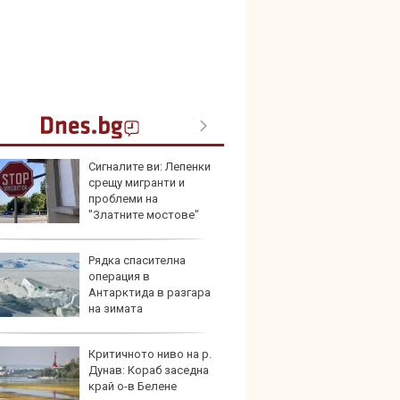
Сигналите ви: Лепенки
Карав
срещу мигранти и
най-г
проблеми на
недос
"Златните мостове"
елект
Рядка спасителна
Merce
операция в
Door 
Антарктида в разгара
бензи
на зимата
Критичното ниво на р.
Защо 
Дунав: Кораб заседна
вериг
край о-в Белене
коли н