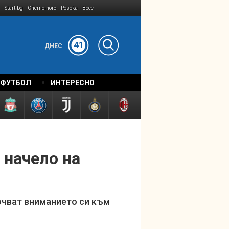
Start.bg
Chernomore
Posoka
Boec
41
ДНЕС
 ФУТБОЛ
ИНТЕРЕСНО
 начело на
очват вниманието си към