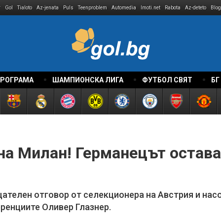
r
Gol
Tialoto
Az-jenata
Puls
Teenproblem
Automedia
Imoti.net
Rabota
Az-deteto
Blog
ПРОГРАМА
ШАМПИОНСКА ЛИГА
ФУТБОЛ СВЯТ
БГ
на Милан! Германецът остава
цателен отговор от селекционера на Австрия и нас
еренциите Оливер Глазнер.