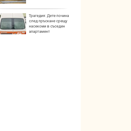
графи
Трагедия: Дете почина
Bugatt
след пръскане срещу
Bolid
насекоми в съседен
колек
апартамент