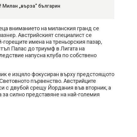
! Милан „върза“ българин
еца вниманието на миланския гранд се
азнер. Австрийският специалист се
й-горещите имена на треньорския пазар,
тъл Палас до триумф в Лигата на
ледствие напусна клуба по собствено
ик е изцяло фокусиран върху предстоящото
 Световното първенство. Австрийците
си с двубой срещу Йордания във вторник, а
а за силно представяне на най-големия