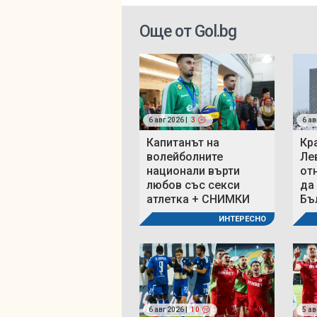
Още от Gol.bg
6 авг 2026 |
3
6 ав
Капитанът на
Кр
волейболните
Ле
национали върти
от
любов със секси
да
атлетка + СНИМКИ
Бъ
ИНТЕРЕСНО
6 авг 2026 |
10
5 ав