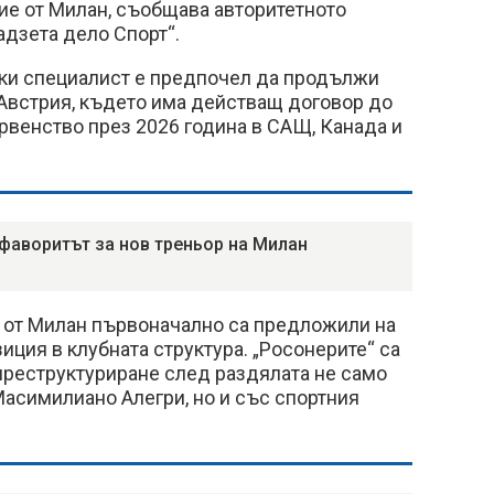
е от Милан, съобщава авторитетното
адзета дело Спорт“.
ки специалист е предпочел да продължи
 Австрия, където има действащ договор до
рвенство през 2026 година в САЩ, Канада и
 фаворитът за нов треньор на Милан
от Милан първоначално са предложили на
иция в клубната структура. „Росонерите“ са
преструктуриране след раздялата не само
асимилиано Алегри, но и със спортния