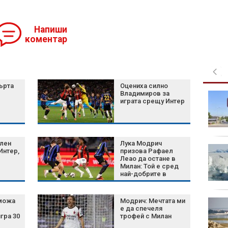
Напиши
коментар
ърта
Оцениха силно
Владимиров за
Оставиха в ареста
играта срещу Интер
петимата
тийнейджъри,
обвинени за
жестокото убийство в Пловдив
лен
Лука Модрич
Meta получи нова
Интер,
призова Рафаел
глоба от $567 млн.
Леао да остане в
Милан: Той е сред
заради защита на
най-добрите в
децата онлайн
света
 можа
Модрич: Мечтата ми
Над 200 000 къса
е да спечеля
цигари задържаха
гра 30
трофей с Милан
митничари край Видин