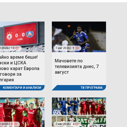
г 2026 |
10
7 авг 2026 |
9
айно време беше!
Мачовете по
вски и ЦСКА
телевизията днес, 7
ново карат Европа
август
 говори за
лгария
ТВ ПРОГРАМА
КОМЕНТАРИ И АНАЛИЗИ
г 2026 |
3
7 авг 2026 |
4