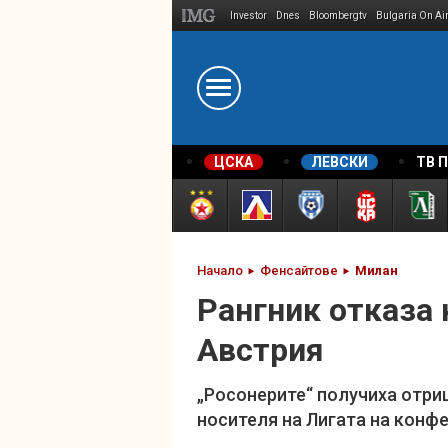
Investor
Dnes
Bloombergtv
Bulgaria On Ai
Megavselena.bg
ЦСКА
ЛЕВСКИ
ТВ 
Начало
Фенсайтове
Милан
Рангник отказа 
Австрия
„Росонерите“ получиха отри
носителя на Лигата на конф