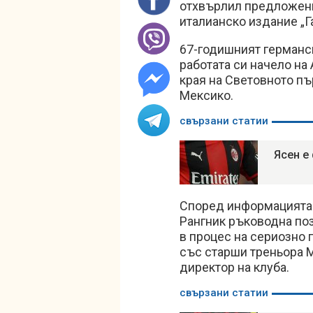
отхвърлил предложени
италианско издание „Г
67-годишният германс
работата си начело на
края на Световното пъ
Мексико.
свързани статии
Ясен е
Според информацията 
Рангник ръководна поз
в процес на сериозно 
със старши треньора М
директор на клуба.
свързани статии