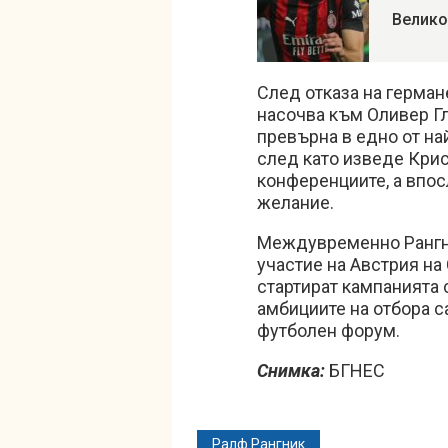
Велико
След отказа на герман
насочва към Оливер Гл
превърна в едно от на
след като изведе Крис
конференциите, а впос
желание.
Междувременно Рангн
участие на Австрия на
стартират кампанията 
амбициите на отбора с
футболен форум.
Снимка:
БГНЕС
Ралф Рангник