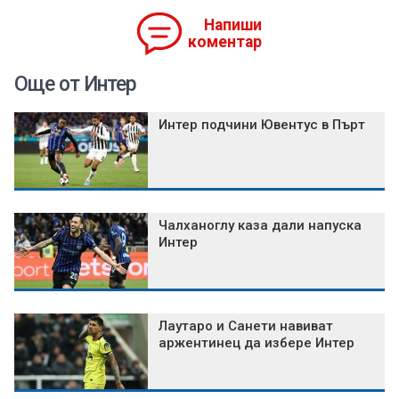
Напиши
коментар
Още от Интер
Интер подчини Ювентус в Пърт
Чалханоглу каза дали напуска
Интер
Лаутаро и Санети навиват
аржентинец да избере Интер