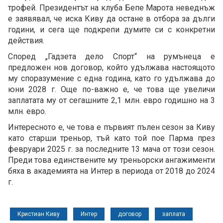
трофей. Президентът на клуба Бепе Марота неведнъж
е заявявал, че иска Киву да остане в отбора за дълги
години, и сега ще подкрепи думите си с конкретни
действия.
Според „Гадзета дело Спорт“ на румънеца е
предложен нов договор, който удължава настоящото
му споразумение с една година, като го удължава до
юни 2028 г. Още по-важно е, че това ще увеличи
заплатата му от сегашните 2,1 млн. евро годишно на 3
млн. евро.
Интересното е, че това е първият пълен сезон за Киву
като старши треньор, тъй като той пое Парма през
февруари 2025 г. за последните 13 мача от този сезон.
Преди това единствените му треньорски ангажименти
бяха в академията на Интер в периода от 2018 до 2024
г.
Кристиан Киву
Интер
договор
заплата