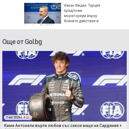
: Как да
Хакан Фидан: Турция
пасните
предложи
мораториум върху
бойните действия в
Украйна (ВИДЕО)
Още от Gol.bg
7 авг 2026 |
4
Кими Антонели върти любов със секси маце на Сардиния +