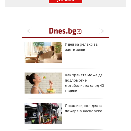
езопасно
Идеи за релакс за
рлеж
заети жени
равим,
Как храната може да
ичната
подпомогне
жбина
метаболизма след 40
години
артофи
Локализираха двата
кашкавал
пожара в Хасковско