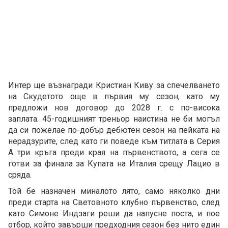
Интер ще възнагради Кристиан Киву за спечелването
на Скудетото още в първия му сезон, като му
предложи нов договор до 2028 г. с по-висока
заплата. 45-годишният треньор наистина не би могъл
да си пожелае по-добър дебютен сезон на пейката на
нерадзурите, след като ги поведе към титлата в Серия
А три кръга преди края на първенството, а сега се
готви за финала за Купата на Италия срещу Лацио в
сряда.
Той бе назначен миналото лято, само няколко дни
преди старта на Световното клубно първенство, след
като Симоне Индзаги реши да напусне поста, и пое
отбор, който завърши предходния сезон без нито един