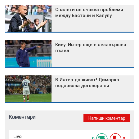
Спалети не очаква проблеми
между Бастони и Калулу
Киву: Интер още е незавършен
пъзел
В Интер до живот! Димарко
подновява договора си
Коментари
Напиши коментар
Livo
0
0