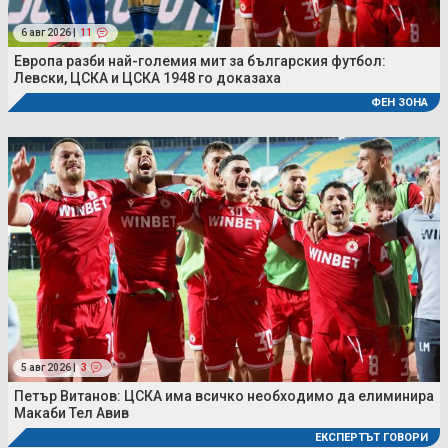
6 авг 2026 |
11
Европа разби най-големия мит за българския футбол:
Левски, ЦСКА и ЦСКА 1948 го доказаха
ФЕН ЗОНА
5 авг 2026 |
3
Петър Витанов: ЦСКА има всичко необходимо да елиминира
Макаби Тел Авив
ЕКСПЕРТЪТ ГОВОРИ