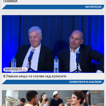
СНИМКИ
ИНТЕРЕСНО
8 авг 2026 |
34
В Левски нещо се случва зад кулисите
КОМЕНТАРИ И АНАЛИЗИ