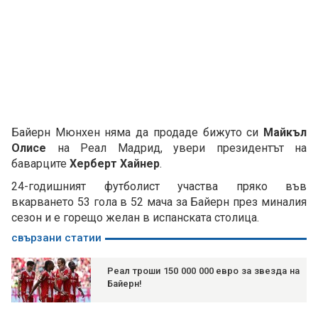
Байерн Мюнхен няма да продаде бижуто си
Майкъл
Олисе
на Реал Мадрид, увери президентът на
баварците
Херберт Хайнер
.
24-годишният футболист участва пряко във
вкарването 53 гола в 52 мача за Байерн през миналия
сезон и е горещо желан в испанската столица.
свързани статии
Реал троши 150 000 000 евро за звезда на
Байерн!