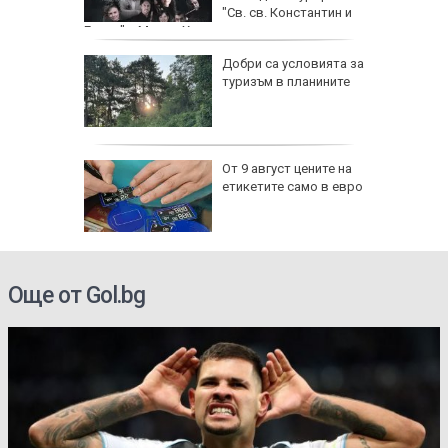
а дрога
"Св. св. Константин и
Елена" с Марио Хосен и световни виртуози
:
Добри са условията за
ватката
туризъм в планините
, дъжд и
след 18
От 9 август цените на
а цените
етикетите само в евро
чва на 9
Още от Gol.bg