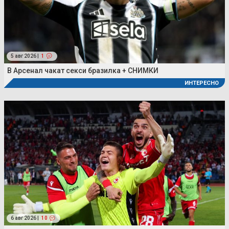
5 авг 2026 |
1
В Арсенал чакат секси бразилка + СНИМКИ
ИНТЕРЕСНО
6 авг 2026 |
10