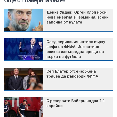
Още от Байерн Мюнхен
Дениз Ундав: Юрген Клоп носи
нова енергия в Германия, всеки
започва от нулата
След сериозния натиск върху
шефа на ФИФА: Инфантино
свиква извънредна среща на
върха на футбола
Сеп Блатер отсече: Жена
трябва да ръководи ФИФА
С резервите Байерн надви 2:1
корейци