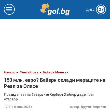
27
ДНЕС
Начало
Фенсайтове
Байерн Мюнхен
150 млн. евро? Байерн охлади мераците на
Реал за Олисе
Президентът на баварците Херберт Хайнер даде ясен
отговор
12:11 | 8 юни 2026 г.
автор:
Друми Георгиев