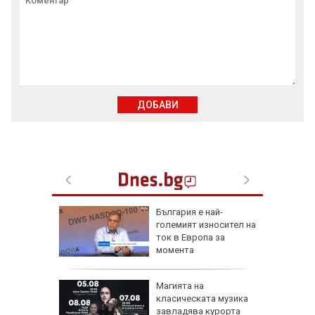
ДОБАВИ
рху
България е най-
ове и
големият износител на
бъде
ток в Европа за
ктика,
момента
оза
Магията на
е да е
класическата музика
завладява курорта