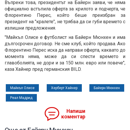
Въпреки това, президентът на Байерн заяви, че няма
официално встъпила оферта за крилото и подчерта, че
Флорентино Перес, който беше преизбран за
президент на "кралете", не трябва да си губи времето с
излишни предложения.
"Майкъл Олисе е футболист на Байерн Мюнхен и има
дългосрочен договор. Не сме клуб, който продава. Ако
Флорентино Перес иска да направи оферта, каквато до
момента няма, може да си спести времето и
главоболията, не дори и за 150 млн. евро или повече",
каза Хайнер пред германския BILD.
Майкъл Олисе
Херберт Хайнер
Байерн Мюнхен
Реал Мадрид
Напиши
коментар