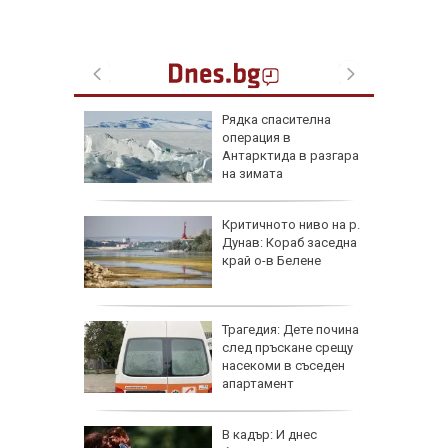
ъса
Рядка спасителна
жаха
операция в
ай Видин
Антарктида в разгара
на зимата
Критичното ниво на р.
 8 август
Дунав: Кораб заседна
 Как
край о-в Белене
те води
ка на
 тона
Трагедия: Дете почина
и
след пръскане срещу
а
насекоми в съседен
ългария
апартамент
 отряза
В кадър: И днес