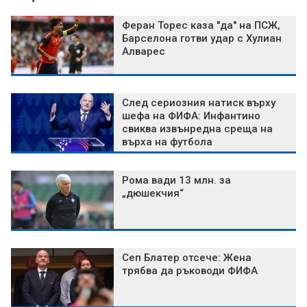
Феран Торес каза "да" на ПСЖ,
Барселона готви удар с Хулиан
Алварес
След сериозния натиск върху
шефа на ФИФА: Инфантино
свиква извънредна среща на
върха на футбола
Рома вади 13 млн. за
„дюшекчия“
Сеп Блатер отсече: Жена
трябва да ръководи ФИФА