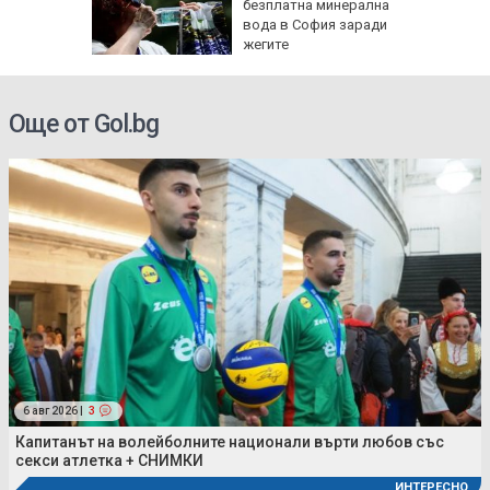
чи
безплатна минерална
вода в София заради
е
жегите
Още от Gol.bg
6 авг 2026 |
3
Капитанът на волейболните национали върти любов със
секси атлетка + СНИМКИ
ИНТЕРЕСНО