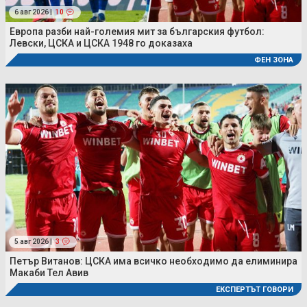
6 авг 2026 |
10
Европа разби най-големия мит за българския футбол:
Левски, ЦСКА и ЦСКА 1948 го доказаха
ФЕН ЗОНА
5 авг 2026 |
3
Петър Витанов: ЦСКА има всичко необходимо да елиминира
Макаби Тел Авив
ЕКСПЕРТЪТ ГОВОРИ