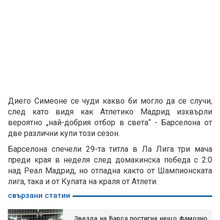
Диего Симеоне се чуди какво би могло да се случи,
след като видя как Атлетико Мадрид изхвърли
вероятно „най-добрия отбор в света“ - Барселона от
две различни купи този сезон.
Барселона спечели 29-та титла в Ла Лига три мача
преди края в неделя след домакинска победа с 2:0
над Реал Мадрид, но отпадна както от Шампионската
лига, така и от Купата на краля от Атлети.
свързани статии
Звезда на Барса постигна нещо фамозно