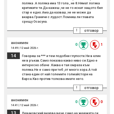
поляка .А поляка има 13 гола , не 8.Нямат логика
критиките ти.Да кажеш ,че не го искат защото бил
стар е едно.Ама да казваш ,че не може да
вкарва.Граничи с лудост.Помниш ли главата
срещу Осасуна.
!
отговор
анонимен
0
1
14:49 | 12 май 2026 г.
14
Говориш за *** и тем подобни глупости.Ни в клин
ни в ръкав.Само показва какво ниво си.Едно е
интересно обаче .Каква е тая омраза към
поляка.Не е само при теб ,от много хора.А той
стана един от най големите голмайстори на
Барса.Кво против толкова имате него.
!
отговор
анонимен
0
0
14:41 | 12 май 2026 г.
13
Леваковский вкарва вече само на жеичката си