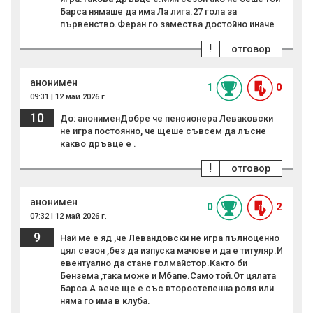
Барса нямаше да има Ла лига.27 гола за
първенство.Феран го замества достойно иначе
!
отговор
анонимен
1
0
09:31 | 12 май 2026 г.
10
До: анонименДобре че пенсионера Леваковски
не игра постоянно, че щеше съвсем да лъсне
какво дръвце е .
!
отговор
анонимен
0
2
07:32 | 12 май 2026 г.
9
Най ме е яд ,че Левандовски не игра пълноценно
цял сезон ,без да изпуска мачове и да е титуляр.И
евентуално да стане голмайстор.Както би
Бензема ,така може и Мбапе.Само той.От цялата
Барса.А вече ще е със второстепенна роля или
няма го има в клуба.