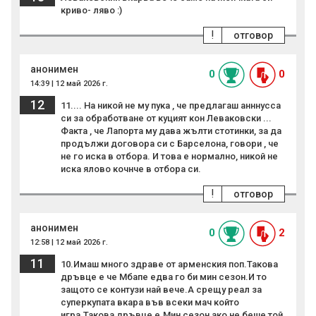
криво- ляво :)
!
отговор
анонимен
0
0
14:39 | 12 май 2026 г.
12
11.... На никой не му пука , че предлагаш анннусса
си за обработване от куцият кон Леваковски ...
Факта , че Лапорта му дава жълти стотинки, за да
продължи договора си с Барселона, говори , че
не го иска в отбора. И това е нормално, никой не
иска ялово кочнче в отбора си.
!
отговор
анонимен
0
2
12:58 | 12 май 2026 г.
11
10.Имаш много здраве от арменския поп.Такова
дръвце е че Мбапе едва го би мин сезон.И то
защото се контузи най вече.А срещу реал за
суперкупата вкара във всеки мач който
игра.Такова дръвце е.Мин сезон ако не беше той