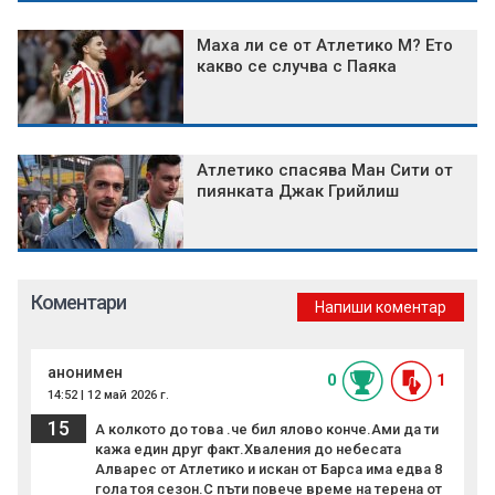
Маха ли се от Атлетико М? Ето
какво се случва с Паяка
Атлетико спасява Ман Сити от
пиянката Джак Грийлиш
Коментари
Напиши коментар
анонимен
0
1
14:52 | 12 май 2026 г.
15
А колкото до това .че бил ялово конче.Ами да ти
кажа един друг факт.Хваления до небесата
Алварес от Атлетико и искан от Барса има едва 8
гола тоя сезон.С пъти повече време на терена от