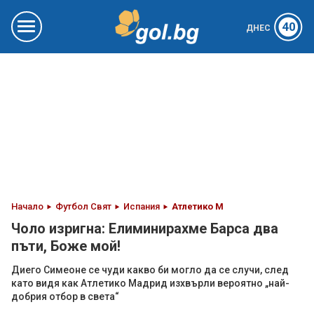
40
ДНЕС
Начало
Футбол Свят
Испания
Атлетико М
Чоло изригна: Елиминирахме Барса два
пъти, Боже мой!
Диего Симеоне се чуди какво би могло да се случи, след
като видя как Атлетико Мадрид изхвърли вероятно „най-
добрия отбор в света“