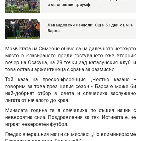
със снощния триумф
Левандовски изчисли: Още 51 дни съм в
Барса
Момчетата на Симеоне обаче са на далечното четвърто
място в класирането преди гостуването във вторник
вечер на Осасуна, на 28 точки зад каталунския клуб, и
това остави аржентинеца с храна за размисъл.
Той каза на пресконференция: „Честно казано -
говорим за това през целия сезон - Барса е може би
най-добрият отбор в света и спечелиха заслужено
лигата от началото до края.
Миналата година те я спечелиха по същия начин с
невероятна сила. Поздравления за тях. Истината е, че
играят невероятен футбол.
Гледах вчерашния мач и си мислех: „Но елиминирахме