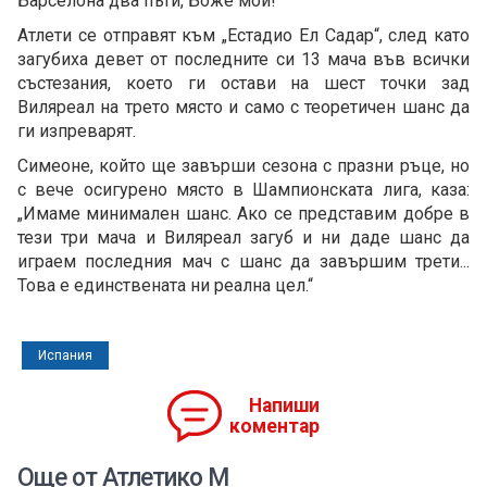
Барселона два пъти, Боже мой!“
Атлети се отправят към „Естадио Ел Садар“, след като
загубиха девет от последните си 13 мача във всички
състезания, което ги остави на шест точки зад
Виляреал на трето място и само с теоретичен шанс да
ги изпреварят.
Симеоне, който ще завърши сезона с празни ръце, но
с вече осигурено място в Шампионската лига, каза:
„Имаме минимален шанс. Ако се представим добре в
тези три мача и Виляреал загуб и ни даде шанс да
играем последния мач с шанс да завършим трети...
Това е единствената ни реална цел.“
Испания
Напиши
коментар
Още от Атлетико М