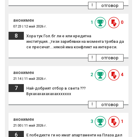
!
отговор
анонимен
1
0
07:23 | 12 май 2026 г.
8
Хора тук Гол.бг ли е или кредитна
институция..,тези зарибявки на момента трябва да
се пресичат...някой има конфликт на интереси.
!
отговор
анонимен
2
4
21:14 | 11 май 2026 г.
7
Най-добрият отбор в света ???
Бухахахахахахаххххххх
!
отговор
анонимен
3
1
21:00 | 11 май 2026 г.
6
Е победихте ги но имат апартаменти на Плаза дел