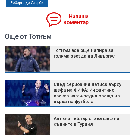
Роберто де Дзерби
Напиши
коментар
Още от Тотнъм
Тотнъм все още напира за
голяма звезда на Ливърпул
След сериозния натиск върху
шефа на ФИФА: Инфантино
свиква извънредна среща на
върха на футбола
Антъни Тейлър става шеф на
съдиите в Турция