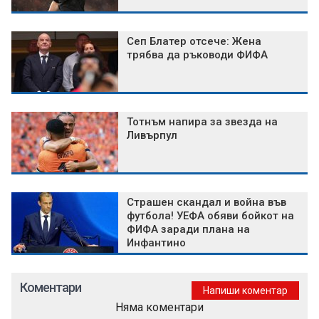
Сеп Блатер отсече: Жена
трябва да ръководи ФИФА
Тотнъм напира за звезда на
Ливърпул
Страшен скандал и война във
футбола! УЕФА обяви бойкот на
ФИФА заради плана на
Инфантино
Коментари
Напиши коментар
Няма коментари