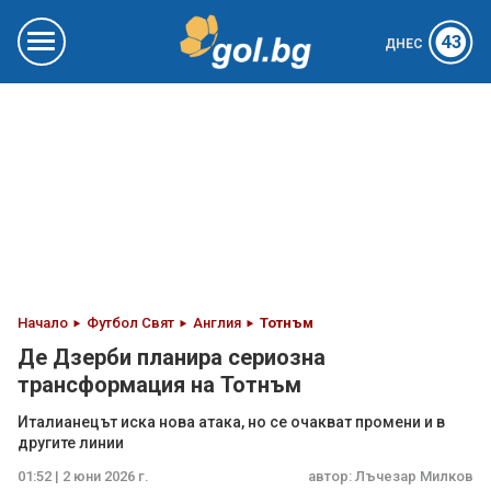
43
ДНЕС
Начало
Футбол Свят
Англия
Тотнъм
Де Дзерби планира сериозна
трансформация на Тотнъм
Италианецът иска нова атака, но се очакват промени и в
другите линии
01:52 | 2 юни 2026 г.
автор:
Лъчезар Милков