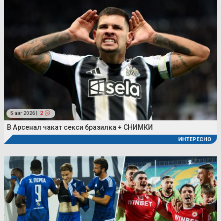
5 авг 2026 |
2
В Арсенал чакат секси бразилка + СНИМКИ
ИНТЕРЕСНО