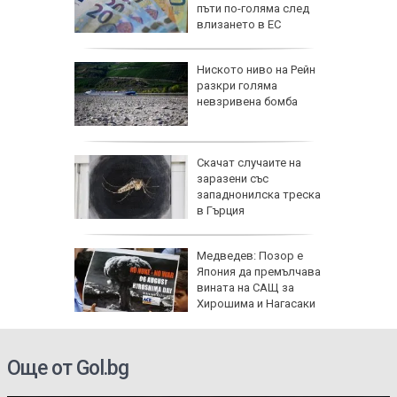
е готов,
пъти пo-гoлямa cлeд
а под
влизaнeтo в EC
еута са
Ниското ниво на Рейн
омощни и
разкри голяма
о 5000
невзривена бомба
още са в
За
Скачат случаите на
иха
заразени със
зраел не
западнонилска треска
в Гърция
Медведев: Позор е
твата с
Япония да премълчава
на
вината на САЩ за
ани,
Хирошима и Нагасаки
на
Още от Gol.bg