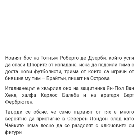
Новият бос на Тотнъм Роберто де Дзерби, който успя
да спаси Шпорите от изпадане, иска да подсили тима с
доста нови футболисти, трима от които са играчи от
бившия му тим – Брайтън, пишат на Острова.
Италианецът е хвърлил око на защитника Ян-Пол Ван
Хеке, халфа Карлос Балеба и на вратаря Барт
Фербрюген.
Твърди се обаче, че само първият от тях е много
вероятно да пристигне в Северен Лондон, след като
Чайките няма лесно да се разделят с ключовите си
фигури.