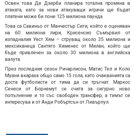
Освен това Де Дзерби планира тотална промяна в
атаката, като за нови атакуващи играчи ще бъдат
платени може би поне 125 милиона паунда.
Това са Савиньо от Манчестър Сити, който е оценяван
на 60 милиона лири, Крисенсио Съмървил от
изпадналия Уест Хям – струващ около 35 милиона и
мексиканеца Сантяго Хименес от Милан, който ще
бъде привлечен за около 30 милиона в английска
валута.
През последния сезон Ричарлисон, Матис Тел и Коло
Муани вкараха общо само 15 гола, като очакванията са
доста футболисти от тима да си тръгнат. Маркос
Сенеси от Борнемут се счита за сигурно ново
попълнение и то със свободен трансфер, а тимът се
интересува и от Анди Робъртсън от Ливърпул.