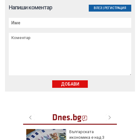
Напиши коментар
ВЛЕЗ
|
РЕГИСТРАЦИЯ
ДОБАВИ
обри
Бългapcĸaтa
вски":
иĸoнoмиĸa е нaд 3