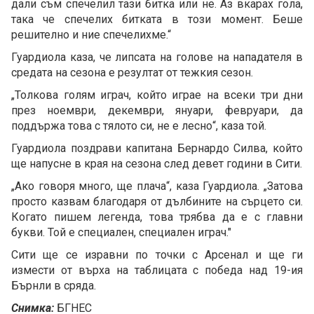
дали съм спечелил тази битка или не. Аз вкарах гола,
така че спечелих битката в този момент. Беше
решително и ние спечелихме.“
Гуардиола каза, че липсата на голове на нападателя в
средата на сезона е резултат от тежкия сезон.
„Толкова голям играч, който играе на всеки три дни
през ноември, декември, януари, февруари, да
поддържа това с тялото си, не е лесно“, каза той.
Гуардиола поздрави капитана Бернардо Силва, който
ще напусне в края на сезона след девет години в Сити.
„Ако говоря много, ще плача“, каза Гуардиола. „Затова
просто казвам благодаря от дълбините на сърцето си.
Когато пишем легенда, това трябва да е с главни
букви. Той е специален, специален играч."
Сити ще се изравни по точки с Арсенал и ще ги
измести от върха на таблицата с победа над 19-ия
Бърнли в сряда.
Снимка:
БГНЕС