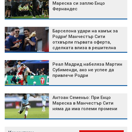
Мареска си заплю Енцо
Фернандес
Барселона удари на камък за
Родри! Манчестър Сити
отхвърли първата оферта,
сделката влиза в решителна
фаза
Реал Мадрид набеляза Мартин
Субименди, ако не успее да
привлече Родри
Антоан Семеньо: При Енцо
Мареска в Манчестър Сити
няма да има големи промени