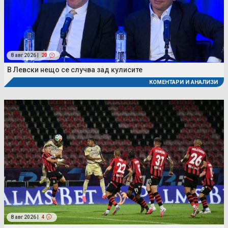
8 авг 2026 |
20
В Левски нещо се случва зад кулисите
КОМЕНТАРИ И АНАЛИЗИ
8 авг 2026 |
4