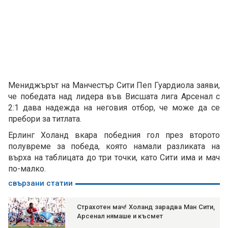
Мениджърът на Манчестър Сити Пеп Гуардиола заяви,
че победата над лидера във Висшата лига Арсенал с
2:1 дава надежда на неговия отбор, че може да се
пребори за титлата.
Ерлинг Холанд вкара победния гол през второто
полувреме за победа, която намали разликата на
върха на таблицата до три точки, като Сити има и мач
по-малко.
свързани статии
Страхотен мач! Холанд зарадва Ман Сити,
Арсенал нямаше и късмет