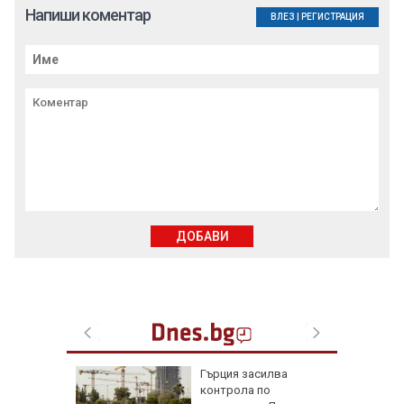
Напиши коментар
ВЛЕЗ
|
РЕГИСТРАЦИЯ
ДОБАВИ
рай
Гърция засилва
ински,
контрола по