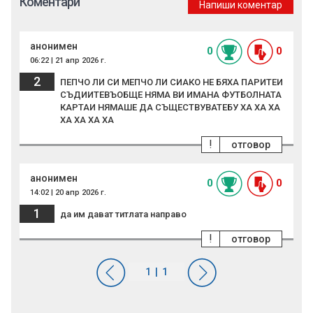
Коментари
Напиши коментар
анонимен
0
0
06:22 | 21 апр 2026 г.
2
ПЕПЧО ЛИ СИ МЕПЧО ЛИ СИАКО НЕ БЯХА ПАРИТЕИ
СЪДИИТЕВЪОБЩЕ НЯМА ВИ ИМАНА ФУТБОЛНАТА
КАРТАИ НЯМАШЕ ДА СЪЩЕСТВУВАТЕБУ ХА ХА ХА
ХА ХА ХА ХА
!
отговор
анонимен
0
0
14:02 | 20 апр 2026 г.
1
да им дават титлата направо
!
отговор