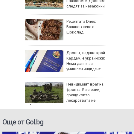
 е
плажовете: Дронове
следят за незаконни
чадъри и ограничен достъп
 край
Рецептата Dnes:
Бананов кекс с
асково -
шоколад
 къщи и
дии
Дронът, паднал край
и и
Кардам, е украински:
 август
Няма данни за
умишлен инцидент
тобус
Невидимият враг на
акти,
фронта: Бактерии,
TikTok
срещу които
лекарствата не
действат
Още от Gol.bg