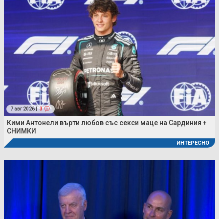
7 авг 2026 |
3
Кими Антонели върти любов със секси маце на Сардиния +
СНИМКИ
ИНТЕРЕСНО