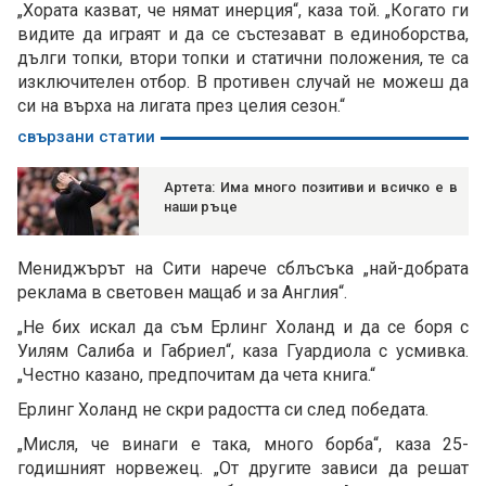
„Хората казват, че нямат инерция“, каза той. „Когато ги
видите да играят и да се състезават в единоборства,
дълги топки, втори топки и статични положения, те са
изключителен отбор. В противен случай не можеш да
си на върха на лигата през целия сезон.“
свързани статии
Артета: Има много позитиви и всичко е в
наши ръце
Мениджърът на Сити нарече сблъсъка „най-добрата
реклама в световен мащаб и за Англия“.
„Не бих искал да съм Ерлинг Холанд и да се боря с
Уилям Салиба и Габриел“, каза Гуардиола с усмивка.
„Честно казано, предпочитам да чета книга.“
Ерлинг Холанд не скри радостта си след победата.
„Мисля, че винаги е така, много борба“, каза 25-
годишният норвежец. „От другите зависи да решат