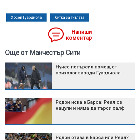
Хосеп Гуардиола
битка за титлата
Напиши
коментар
Още от Манчестър Сити
Нунес потърсил помощ от
психолог заради Гуардиола
Родри иска в Барса: Реал се
нацупи и няма да търси халф
Родри отива в Барса или Реал?