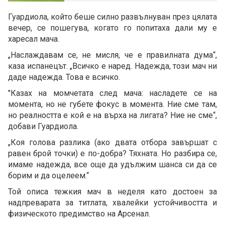
Гуардиола, който беше силно развълнуван през цялата
вечер, се пошегува, когато го попитаха дали му е
харесал мача.
„Наслаждавам се, не мисля, че е правилната дума“,
каза испанецът. „Всичко е наред. Надежда, този мач ни
даде надежда. Това е всичко.
"Казах на момчетата след мача: насладете се на
момента, но не губете фокус в момента. Ние сме там,
но реалността е кой е на върха на лигата? Ние не сме“,
добави Гуардиола.
„Коя голова разлика (ако двата отбора завършат с
равен брой точки) е по-добра? Тяхната. Но разбира се,
имаме надежда, все още да удължим шанса си да се
борим и да оцелеем.“
Той описа тежкия мач в неделя като достоен за
надпреварата за титлата, хвалейки устойчивостта и
физическото предимство на Арсенал.