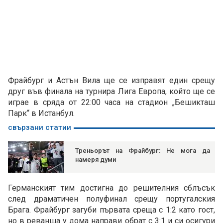
Фрайбург и Астън Вила ще се изправят един срещу
друг във финала на турнира Лига Европа, който ще се
играе в сряда от 22:00 часа на стадион „Бешикташ
Парк“ в Истанбул.
свързани статии
Треньорът на Фрайбург: Не мога да
намеря думи
Германският тим достигна до решителния сблъсък
след драматичен полуфинал срещу португалския
Брага. Фрайбург загуби първата среща с 1:2 като гост,
но в реванша у дома направи обрат с 3:1 и си осигури