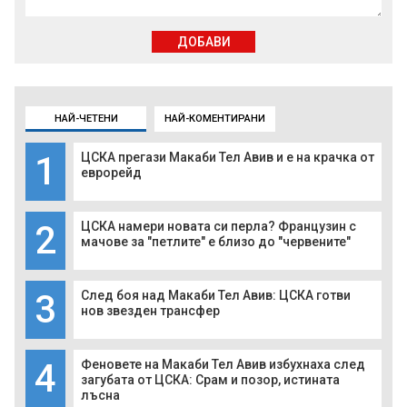
ДОБАВИ
НАЙ-ЧЕТЕНИ
НАЙ-КОМЕНТИРАНИ
1
ЦСКА прегази Макаби Тел Авив и е на крачка от
еврорейд
2
ЦСКА намери новата си перла? Французин с
мачове за "петлите" е близо до "червените"
3
След боя над Макаби Тел Авив: ЦСКА готви
нов звезден трансфер
4
Феновете на Макаби Тел Авив избухнаха след
загубата от ЦСКА: Срам и позор, истината
лъсна