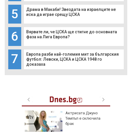
5
Драма в Макаби! Звездата на израелците не
иска да играе срещу ЦСКА
6
Вярвате ли, че ЦСКА ще стигне до основната
фаза на Лига Европа?
7
Европа разби най-големия мит за българския
футбол: Левски, ЦСКА и ЦСКА 1948 го
доказаха
жертви
Актрисата Джуно
та в
Темпъл е сключила
ях пред
брак
, когато