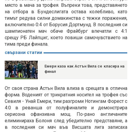
място в мача за трофея. Въпреки това, представянето
на отбора в Бундеслигата остава колебливо, като
тимът редува силни домакинства с тежки поражения,
включително 0:4 от Борусия Дортмунд. В последния си
шампионатен мач обаче Фрайбург впечатли с 4:1
срещу РБ Лайпциг, което повиши самочувствието на
тима преди финала.
свързани статии
Емери каза как Астън Вила се класира на
финал
От своя страна Астън Вила влиза в срещата в отлична
форма. Воденият от трикратния носител на трофея със
Севиля - Унай Емери, тим разгроми Нотингам Форест с
4:0 в реванша от полуфиналите и демонстрира
сериозна офанзивна мощ. По-рано англичаните
елиминираха Болоня след убедително представяне, а
в последния си мач във Висшата лига записаха