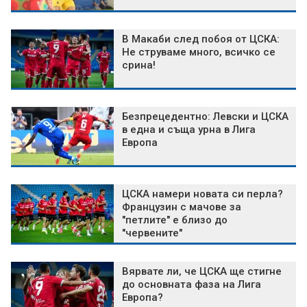
В Макаби след побоя от ЦСКА:
Не струваме много, всичко се
срина!
Безпрецедентно: Левски и ЦСКА
в една и съща урна в Лига
Европа
ЦСКА намери новата си перла?
Французин с мачове за
"петлите" е близо до
"червените"
Вярвате ли, че ЦСКА ще стигне
до основната фаза на Лига
Европа?