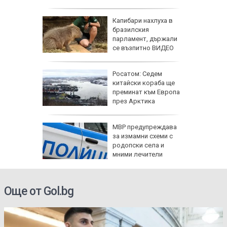
Капибари нахлуха в
за
бразилския
есена
парламент, държали
,
се възпитно ВИДЕО
 стои
одини
Росатом: Седем
, ритало
китайски кораба ще
ахне
преминат към Европа
а детето
през Арктика
Куче
МВР предупреждава
ина си,
за измамни схеми с
сно
родопски села и
сата и
мними лечители
Още от Gol.bg