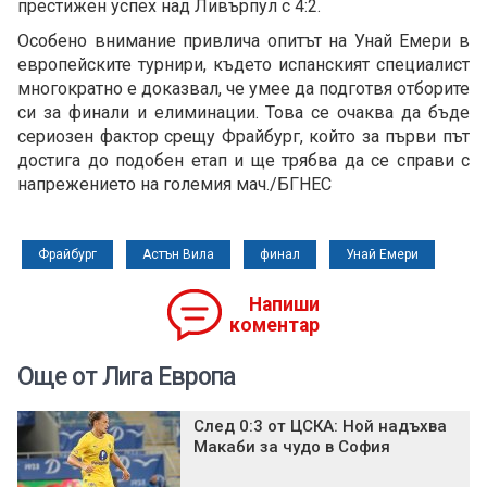
престижен успех над Ливърпул с 4:2.
Особено внимание привлича опитът на Унай Емери в
европейските турнири, където испанският специалист
многократно е доказвал, че умее да подготвя отборите
си за финали и елиминации. Това се очаква да бъде
сериозен фактор срещу Фрайбург, който за първи път
достига до подобен етап и ще трябва да се справи с
напрежението на големия мач./БГНЕС
Фрайбург
Астън Вила
финал
Унай Емери
Напиши
коментар
Още от Лига Европа
След 0:3 от ЦСКА: Ной надъхва
Макаби за чудо в София