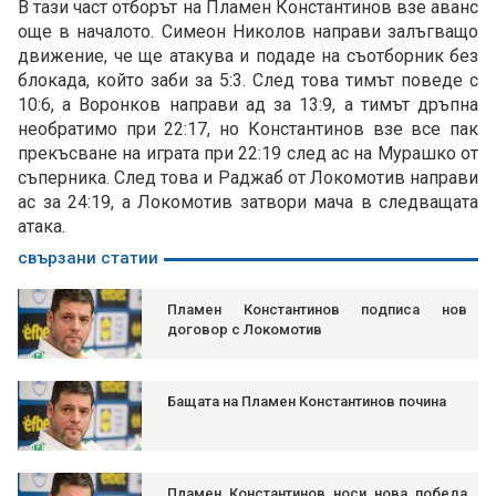
В тази част отборът на Пламен Константинов взе аванс
още в началото. Симеон Николов направи залъгващо
движение, че ще атакува и подаде на съотборник без
блокада, който заби за 5:3. След това тимът поведе с
10:6, а Воронков направи ад за 13:9, а тимът дръпна
необратимо при 22:17, но Константинов взе все пак
прекъсване на играта при 22:19 след ас на Мурашко от
съперника. След това и Раджаб от Локомотив направи
ас за 24:19, а Локомотив затвори мача в следващата
атака.
свързани статии
Пламен Константинов подписа нов
договор с Локомотив
Бащата на Пламен Константинов почина
Пламен Константинов носи нова победа