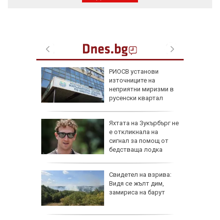
зкриха
РИОСВ установи
ежа на
източниците на
неприятни миризми в
русенски квартал
елова
Яхтата на Зукърбърг не
 Събрах
е откликнала на
я опит и
сигнал за помощ от
бедстваща лодка
овен
Свидетел на взрива:
ика в
Видя се жълт дим,
ия,
замириса на барут
 дронове