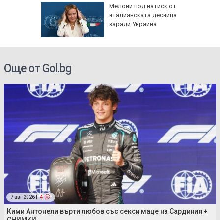
от 7,4
Мелони под натиск от
олумбия,
италианската десница
щети
заради Украйна
Още от Gol.bg
7 авг 2026 |
4
Кими Антонели върти любов със секси маце на Сардиния +
СНИМКИ