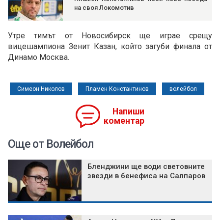
на своя Локомотив
Утре тимът от Новосибирск ще играе срещу
вицешампиона Зенит Казан, който загуби финала от
Динамо Москва.
Симеон Николов
Пламен Константинов
волейбол
Напиши
коментар
Още от Волейбол
Бленджини ще води световните
звезди в бенефиса на Салпаров