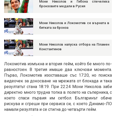
Мони Николов и Гибона спечелиха
бронзовите медали в Русия
Мони Николов и Локомотив се върната в
битката за бронза
Мони Николов напуска отбора на Пламен
Константинов
Локомотив измъкна и втория гейм, който бе много по-
равностоен. В третия имаше два ключови момента.
Първо, Локомотив изоставаше със 17:20, но поиска
видеочек за докосване на мрежата от блокада и така
резултатът стана 18:19. При 22:24 Мони Николов заби
директно много трудна топка в полето на съперника, с
което спаси първия им сетбол. Българинът обаче
рискува и сгреши при сервиса си, с което Динамо-ЛО
намали резултата и се стигна до четвърти гейм.