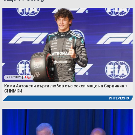
7 авг 2026 |
4
Кими Антонели върти любов със секси маце на Сардиния +
СНИМКИ
ИНТЕРЕСНО