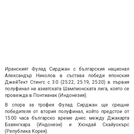
Иранският Фулад Сирджан с българския национал
Александър Николов в състава победи японския
ДжейТект Стингс с 3:0 (25:22, 25:19, 25:20) в първия
полуфинал на азиатската Шампионската лига, която се
провежда в Понтианак (Индонезия).
В спора за трофея Фулад Сирджан ще срещне
победителя от втория полуфинал, който предстои от
15:00 часа българско време днес между Джакарта
Бхаянгкара (Индонези) и Хюндай Скайуокърс
(Република Корея).