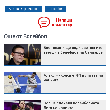
Александър Николов
волейбол
Напиши
коментар
Още от Волейбол
Бленджини ще води световните
звезди в бенефиса на Салпаров
Алекс Николов е №1 в Лигата на
нациите
Полша спечели волейболната
Лига на нациите