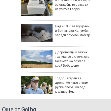
ай-
В Кричим събират пари
за съдебните разходи
о
на убития Георги
ърси
она край
Над 20 000 евакуирани
дентът
в Британска Колумбия
а
заради огромен пожар
ари в
Доброволци и тежка
са след
техника се включиха в
(СНИМКИ)
гасенето на пожара
край Бобошево
се полз
ощи в
Тодор Тагарев за
стяват,
дрона: Не изключвам
айте
руска операция под
фалшив флаг
Още от Gol.bg