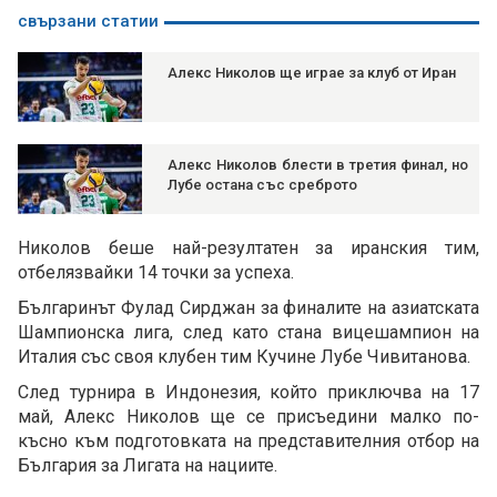
свързани статии
Алекс Николов ще играе за клуб от Иран
Алекс Николов блести в третия финал, но
Лубе остана със среброто
Николов беше най-резултатен за иранския тим,
отбелязвайки 14 точки за успеха.
Българинът Фулад Сирджан за финалите на азиатската
Шампионска лига, след като стана вицешампион на
Италия със своя клубен тим Кучине Лубе Чивитанова.
След турнира в Индонезия, който приключва на 17
май, Алекс Николов ще се присъедини малко по-
късно към подготовката на представителния отбор на
България за Лигата на нациите.