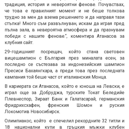
традиция, история и невероятни фенове. Почувствах,
че това е правилният момент и не беше толкова
трудно за мен да взема решението и да направя тази
стъпка! Много съм развълнуван, искам да играя пред
пълна зала, в невероятна атмосфера и да празнувам
победи с нашите фенове.“, коментира Атанасов за
клубния сайт.
29-годишният посрещач, който стана световен
вицешампион с България през миналата есен, за
последно се състезава за индонезийския шампион
Пресиси Бахаянгкара, а преди това през последната
кампания той беше част от италианския Монца.
В кариерата си Атанасов, който е юноша на Левски, е
играл още за Добруджа, турските Токат Беледийе
Плевнеспор, Зираат Банк и Галатасарай, германския
Фридрихсхафен, френския Шомон и руския
Локомотив Новосибирск.
Олимпиакос, който е спечелил рекордните 32 титли и
18 национални купи в гръцкия мъжки клубен