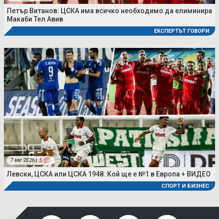
Петър Витанов: ЦСКА има всичко необходимо да елиминира
Макаби Тел Авив
ЕКСПЕРТЪТ ГОВОРИ
7 авг 2026 |
5
Левски, ЦСКА или ЦСКА 1948: Кой ще е №1 в Европа + ВИДЕО
СПОРТ И БИЗНЕС