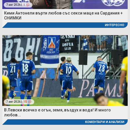
7 авг 2026 |
1
Кими Антонели върти любов със секси маце на Сардиния +
СНИМКИ
ИНТЕРЕСНО
7 авг 2026 |
15
В Левски всичко е огън, земя, въздух и вода! И много
любов...
КОМЕНТАРИ И АНАЛИЗИ