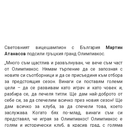
Световният вицешампион с България
Мартин
Атанасов
подсили гръцкия гранд Олимпиакос.
„Много съм щастлив и развълнуван, че вече съм част
от Олимпиакос. Нямам търпение да се запозная с
новите си съотборници и да се присъединя към отбора
за предстоящия сезон. Винаги си поставям големи
цели – да се развивам като играч и като човек и,
разбира се, да печеля титли. Ще дам най-доброто от
себе си, за да спечелим всичко през новия сезон! Ще
дам всичко за клуба, за да спечели това, което
заслужава. Когато бях по-млад, винаги съм си
представял, че играя за Олимпиакос! Олимпиакос е
голям и исторически клуб, в красив град, с голяма