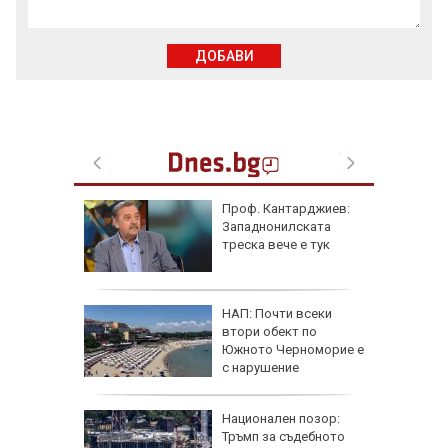
ДОБАВИ
рна на
Проф. Кантарджиев:
де
Западнонилската
ничен
треска вече е тук
AI
НАП: Почти всеки
втори обект по
ист
Южното Черноморие е
а е
с нарушение
 Гърция
Национален позор:
ривата и
Тръмп за съдебното