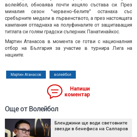
волейбол, обновява почти изцяло състава си. През
миналия сезон "червено-белите" останаха със
сребърните медали в първенството, а през настоящата
кампания отпаднаха на полуфиналите от защитаващия
титлата си голям градски съперник Панатинайкос.
Мартин Атанасов в момента се готви с националния
отбор на България за участие в турнира Лига на
нациите.
Мартин Атанасов
волейбол
Напиши
коментар
Още от Волейбол
Бленджини ще води световните
звезди в бенефиса на Салпаров