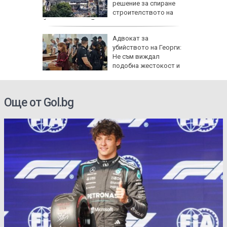
решение за спиране
 да
строителството на
балната зала в Белия дом
овски:
Адвокат за
ята на
убийството на Георги:
р е
Не съм виждал
тъпка
подобна жестокост и
садизъм от непълнолетни, случаят е
безпрецедентен
Още от Gol.bg