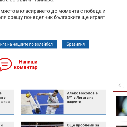
о място в класирането до момента с победа и
еля срещу понеделник българките ще играят
ига на нациите по волейбол
Бразилия
Напиши
коментар
е
Алекс Николов е
ите
№1 в Лигата на
40 евро за "древен
ефиса
нациите
Рим": Италианец
построи фалшив
театър и измами
туристи
ухапв
ли
Още проблеми за