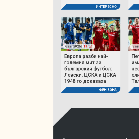
ИНТЕРЕСНО
6 авг 2026 |
11
5 ав
Европа разби най-
Пе
големия мит за
им
българския футбол:
не
Левски, ЦСКА и ЦСКА
ел
1948 го доказаха
Те
ФЕН ЗОНА