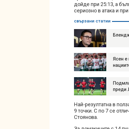
дойде при 25:13, а бъ
сериозно в атака и при
свързани статии
Блендж
Ясен е
нациит
Подмла
преди 
Най-резултатна в пол
9 точки. С по 7 се от
Стоянова.
За домакините с 14 пун