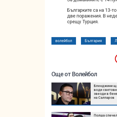
Българките са на 13-т
две поражения. В нед
срещу Турция.
волейбол
България
Л
Още от Волейбол
Бленджини щ
води световн
звезди в бен
на Салпаров
Полша спече