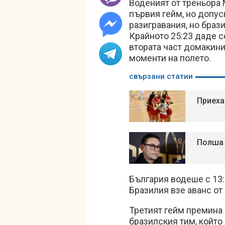
Воденият от треньора 
първия гейм, но допус
разигравания, но брази
Крайното 25:23 даде с
втората част домакини
моменти на полето.
свързани статии
Приеха
Полша 
България водеше с 13:
Бразилия взе аванс от 
Третият гейм премина 
бразилския тим, който 