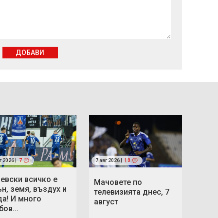
ДОБАВИ
г 2026 |
7
7 авг 2026 |
10
Левски всичко е
Мачовете по
ън, земя, въздух и
телевизията днес, 7
да! И много
август
ов...