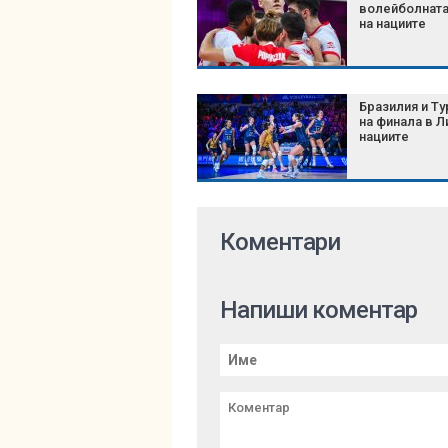
волейболната
на нациите
Бразилия и Ту
на финала в Л
нациите
Коментари
Напиши коментар