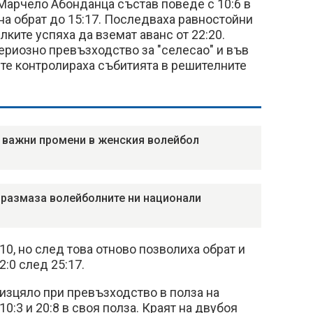
Марчело Абонданца състав поведе с 10:6 в
на обрат до 15:17. Последваха равностойни
лките успяха да вземат аванс от 22:20.
ериозно превъзходство за "селесао" и във
те контролираха събитията в решителните
 важни промени в женския волейбол
размаза волейболните ни национали
10, но след това отново позволиха обрат и
2:0 след 25:17.
изцяло при превъзходство в полза на
10:3 и 20:8 в своя полза. Краят на двубоя