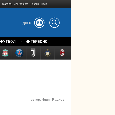
Start.bg
Chernomore
Posoka
Boec
55
ДНЕС
 ФУТБОЛ
ИНТЕРЕСНО
автор:
Илиян Радков