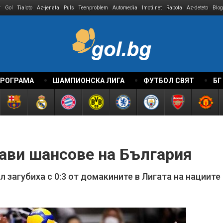
r
Gol
Tialoto
Az-jenata
Puls
Teenproblem
Automedia
Imoti.net
Rabota
Az-deteto
Blog
ПРОГРАМА
ШАМПИОНСКА ЛИГА
ФУТБОЛ СВЯТ
БГ
тави шансове на България
 загубиха с 0:3 от домакините в Лигата на нациите