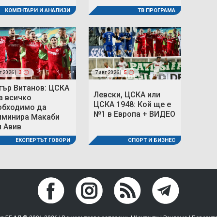
КОМЕНТАРИ И АНАЛИЗИ
ТВ ПРОГРАМА
г 2026 |
3
7 авг 2026 |
5
тър Витанов: ЦСКА
Левски, ЦСКА или
а всичко
ЦСКА 1948: Кой ще е
обходимо да
№1 в Европа + ВИДЕО
иминира Макаби
л Авив
СПОРТ И БИЗНЕС
ЕКСПЕРТЪТ ГОВОРИ