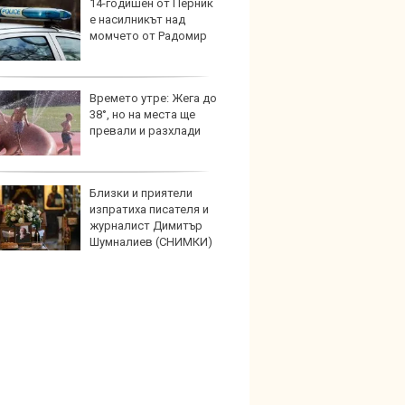
14-годишен от Перник
Защо 
е насилникът над
остав
момчето от Радомир
жегат
Времето утре: Жега до
Автом
38°, но на места ще
под з
превали и разхлади
на дв
Близки и приятели
Карав
изпратиха писателя и
най-г
журналист Димитър
недос
Шумналиев (СНИМКИ)
елект