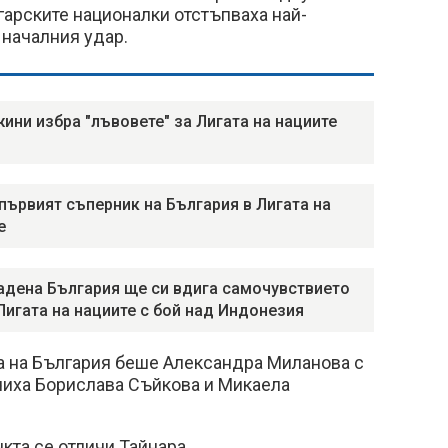
лгарските националки отстъпваха най-
 началния удар.
ини избра "лъвовете" за Лигата на нациите
 първият съперник на България в Лигата на
е
дена България ще си вдига самочувствието
Лигата на нациите с бой над Индонезия
за на България беше Александра Миланова с
личиха Борислава Съйкова и Микаела
кта се отличи Тайнара.