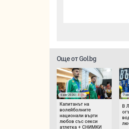
Още от Gol.bg
6 авг 2026 |
3
7 ав
Капитанът на
В 
волейболните
ог
национали върти
во
любов със секси
люб
атлетка + СНИМКИ