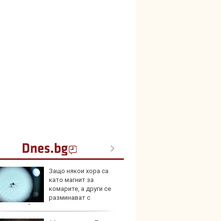
Защо някои хора са
Toyota
като магнит за
999 9
комарите, а други се
търси
разминават с
анията им?