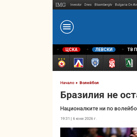
Investor
Dnes
Bloombergtv
Bulgaria On Ai
Megavselena.bg
ЦСКА
ЛЕВСКИ
ТВ 
Начало
Волейбол
Бразилия не ос
Националките ни по волейбол
19:31 | 6 юни 2026 г.