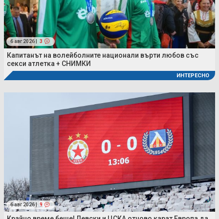
6 авг 2026 |
3
Капитанът на волейболните национали върти любов със
секси атлетка + СНИМКИ
ИНТЕРЕСНО
6 авг 2026 |
9
Крайно време беше! Левски и ЦСКА отново карат Европа да