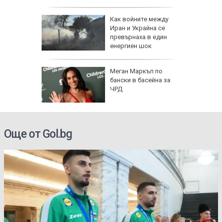
полети под радара
Как войните между
Иран и Украйна се
превърнаха в един
енергиен шок
Меган Маркъл по
бански в басейна за
ЧРД
Още от Gol.bg