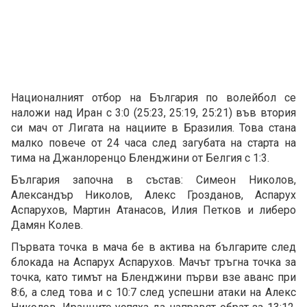
Националният отбор на България по волейбол се
наложи над Иран с 3:0 (25:23, 25:19, 25:21) във втория
си мач от Лигата на нациите в Бразилия. Това стана
малко повече от 24 часа след загубата на старта на
тима на Джанлоренцо Бленджини от Белгия с 1:3.
България започна в състав: Симеон Николов,
Александър Николов, Алекс Грозданов, Аспарух
Аспарухов, Мартин Атанасов, Илия Петков и либеро
Дамян Колев.
Първата точка в мача бе в актива на българите след
блокада на Аспарух Аспарухов. Мачът тръгна точка за
точка, като тимът на Бленджини първи взе аванс при
8:6, а след това и с 10:7 след успешни атаки на Алекс