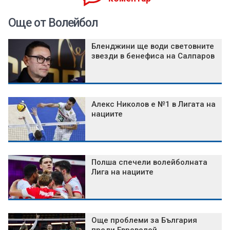
Още от Волейбол
Бленджини ще води световните
звезди в бенефиса на Салпаров
Алекс Николов е №1 в Лигата на
нациите
Полша спечели волейболната
Лига на нациите
Още проблеми за България