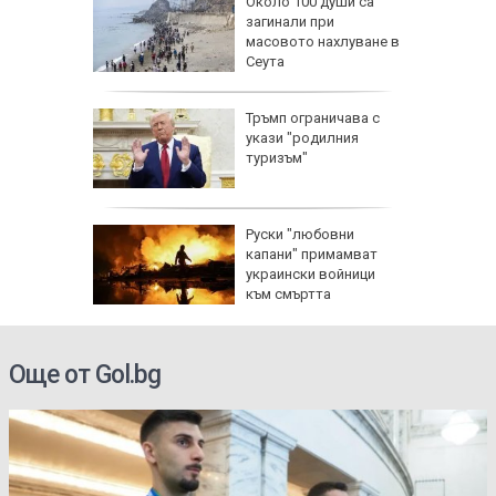
Около 100 души са
изъм" и
загинали при
а
масовото нахлуване в
ан
Сеута
ащането
Тръмп ограничава с
укази "родилния
туризъм"
ник на 7
Руски "любовни
и са
капани" примамват
оличбите
украински войници
към смъртта
Още от Gol.bg