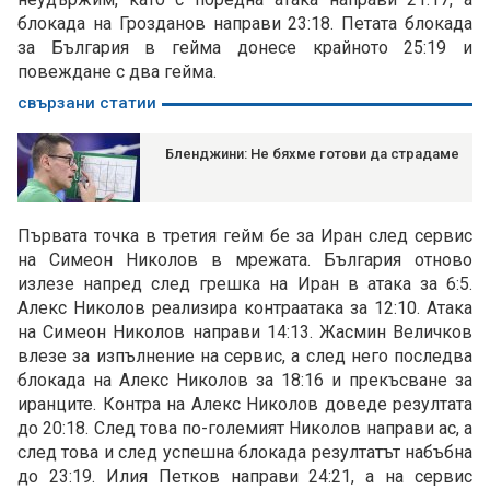
блокада на Грозданов направи 23:18. Петата блокада
за България в гейма донесе крайното 25:19 и
повеждане с два гейма.
свързани статии
Бленджини: Не бяхме готови да страдаме
Първата точка в третия гейм бе за Иран след сервис
на Симеон Николов в мрежата. България отново
излезе напред след грешка на Иран в атака за 6:5.
Алекс Николов реализира контраатака за 12:10. Атака
на Симеон Николов направи 14:13. Жасмин Величков
влезе за изпълнение на сервис, а след него последва
блокада на Алекс Николов за 18:16 и прекъсване за
иранците. Контра на Алекс Николов доведе резултата
до 20:18. След това по-големият Николов направи ас, а
след това и след успешна блокада резултатът набъбна
до 23:19. Илия Петков направи 24:21, а на сервис