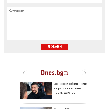
ДОБАВИ
пореди
Зеленски обяви война
и срещу
на руската военна
и помощ
промишленост