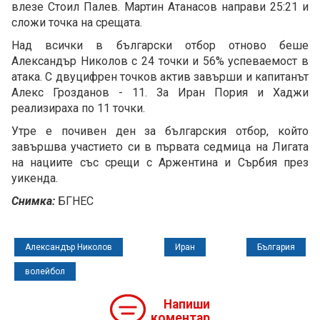
влезе Стоил Палев. Мартин Атанасов направи 25:21 и
сложи точка на срещата.
Над всички в български отбор отново беше
Александър Николов с 24 точки и 56% успеваемост в
атака. С двуцифрен точков актив завърши и капитанът
Алекс Грозданов - 11. За Иран Пория и Хаджи
реализираха по 11 точки.
Утре е почивен ден за българския отбор, който
завършва участието си в първата седмица на Лигата
на нациите със срещи с Аржентина и Сърбия през
уикенда.
Снимка:
БГНЕС
Александър Николов
Иран
България
волейбол
Напиши
коментар