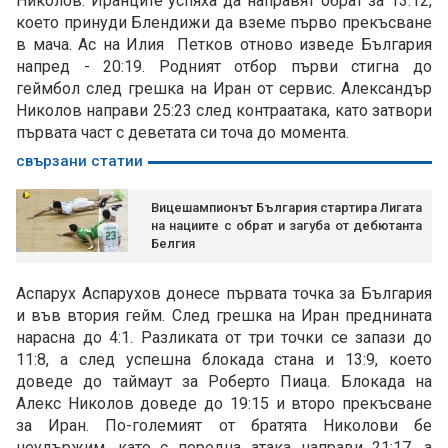
Николов. Иранците успяха да направят обрат за 13:12,
което принуди Блендижи да вземе първо прекъсване
в мача. Ас на Илия Петков отново изведе България
напред - 20:19. Родният отбор първи стигна до
геймбол след грешка на Иран от сервис. Александър
Николов направи 25:23 след контраатака, като затвори
първата част с деветата си точа до момента.
свързани статии
Вицешампионът България стартира Лигата
на нациите с обрат и загуба от дебютанта
Белгия
Аспарух Аспарухов донесе първата точка за България
и във втория гейм. След грешка на Иран преднината
нарасна до 4:1. Разликата от три точки се запази до
11:8, а след успешна блокада стана и 13:9, което
доведе до таймаут за Роберто Пиаца. Блокада на
Алекс Николов доведе до 19:15 и второ прекъсване
за Иран. По-големият от братята Николови бе
неудържим, като с поредна атака направи 21:17, а