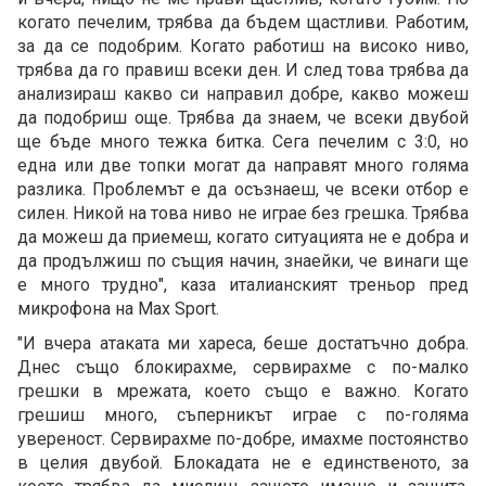
когато печелим, трябва да бъдем щастливи. Работим,
за да се подобрим. Когато работиш на високо ниво,
трябва да го правиш всеки ден. И след това трябва да
анализираш какво си направил добре, какво можеш
да подобриш още. Трябва да знаем, че всеки двубой
ще бъде много тежка битка. Сега печелим с 3:0, но
една или две топки могат да направят много голяма
разлика. Проблемът е да осъзнаеш, че всеки отбор е
силен. Никой на това ниво не играе без грешка. Трябва
да можеш да приемеш, когато ситуацията не е добра и
да продължиш по същия начин, знаейки, че винаги ще
е много трудно", каза италианският треньор пред
микрофона на Max Sport.
"И вчера атаката ми хареса, беше достатъчно добра.
Днес също блокирахме, сервирахме с по-малко
грешки в мрежата, което също е важно. Когато
грешиш много, съперникът играе с по-голяма
увереност. Сервирахме по-добре, имахме постоянство
в целия двубой. Блокадата не е единственото, за