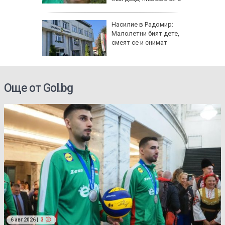
жени
ви "Тебе
Насилие в Радомир:
Малолетни бият дете,
ници в
смеят се и снимат
Още от Gol.bg
6 авг 2026 |
3