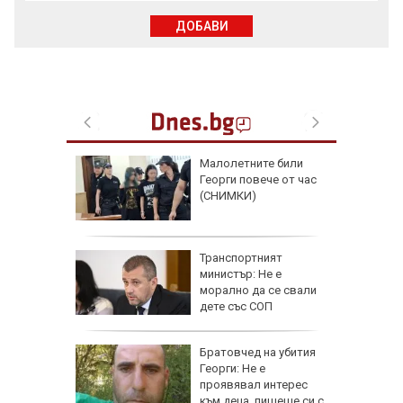
ДОБАВИ
аят на
Малолетните били
кетиране
Георги повече от час
ро по
(СНИМКИ)
ад 300
Транспортният
рипто за
министър: Не е
а:
морално да се свали
д
дете със СОП
 в София
гнище на
Братовчед на убития
ума по
Георги: Не е
Варна
проявявал интерес
към деца, пишеше си с