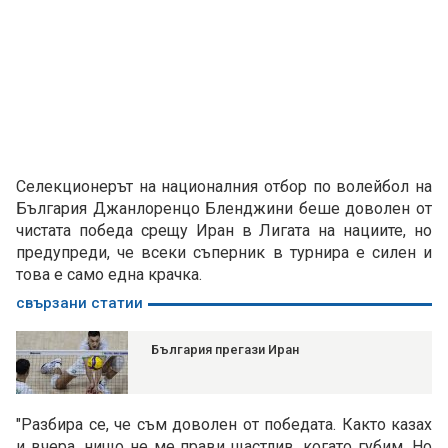
Селекционерът на националния отбор по волейбол на
България Джанлоренцо Бленджини беше доволен от
чистата победа срещу Иран в Лигата на нациите, но
предупреди, че всеки съперник в турнира е силен и
това е само една крачка.
свързани статии
България прегази Иран
"Разбира се, че съм доволен от победата. Както казах
и вчера, нищо не ме прави щастлив, когато губим. Но