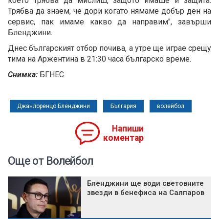
което трябва да мислиш, защото имаше и защита.
Трябва да знаем, че дори когато нямаме добър ден на
сервис, пак имаме какво да направим", завърши
Бленджини.
Днес българският отбор почива, а утре ще играе срещу
тима на Аржентина в 21:30 часа българско време.
Снимка:
БГНЕС
Джанлоренцо Бленджини
България
волейбол
Напиши
коментар
Още от Волейбол
Бленджини ще води световните
звезди в бенефиса на Салпаров