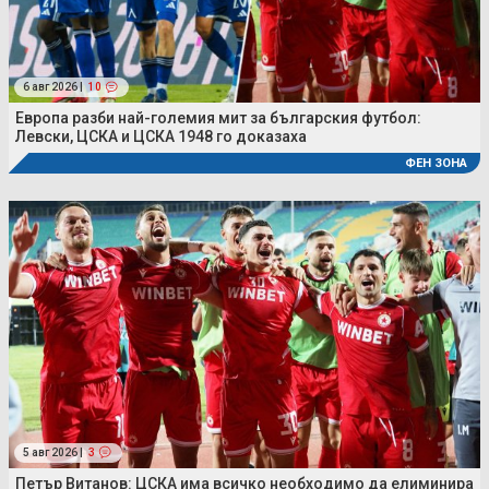
6 авг 2026 |
10
Европа разби най-големия мит за българския футбол:
Левски, ЦСКА и ЦСКА 1948 го доказаха
ФЕН ЗОНА
5 авг 2026 |
3
Петър Витанов: ЦСКА има всичко необходимо да елиминира