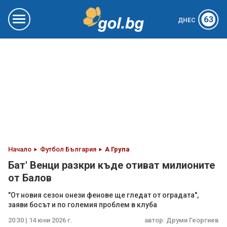
63
ДНЕС
Начало
Футбол България
А Група
Бат' Венци разкри къде отиват милионите
от Балов
"От новия сезон онези фенове ще гледат от оградата",
заяви босът и по големия проблем в клуба
20:30 | 14 юни 2026 г.
автор:
Друми Георгиев