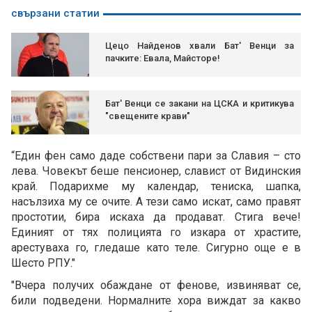
свързани статии
Цецо Найденов хвали Бат' Венци за
пачките: Евала, Майсторе!
Бат' Венци се закани на ЦСКА и критикува
"свещените крави"
“Един фен само даде собствени пари за Славия – сто
лева. Човекът беше пенсионер, славист от Видинския
край. Подарихме му календар, тениска, шапка,
насълзиха му се очите. А тези само искат, само правят
простотии, бира искаха да продават. Стига вече!
Единият от тях полицията го изкара от храстите,
арестуваха го, гледаше като теле. Сигурно още е в
Шесто РПУ."
"Вчера получих обаждане от фенове, извиняват се,
били подведени. Нормалните хора виждат за какво