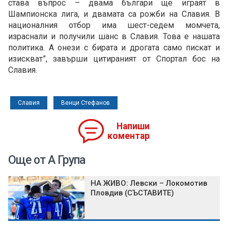
става въпрос – двама българи ще играят в
Шампионска лига, и двамата са рожби на Славия. В
националния отбор има шест-седем момчета,
израснали и получили шанс в Славия. Това е нашата
политика. А онези с бирата и дрогата само пискат и
изискват”, завърши цитираният от Спортал бос на
Славия.
Славия
Венци Стефанов
Напиши
коментар
Още от А Група
НА ЖИВО: Левски – Локомотив
Пловдив (СЪСТАВИТЕ)