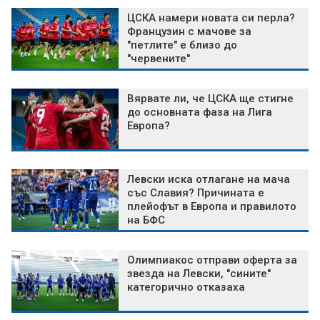
ЦСКА намери новата си перла?
Французин с мачове за
"петлите" е близо до
"червените"
Вярвате ли, че ЦСКА ще стигне
до основната фаза на Лига
Европа?
Левски иска отлагане на мача
със Славия? Причината е
плейофът в Европа и правилото
на БФС
Олимпиакос отправи оферта за
звезда на Левски, "сините"
категорично отказаха