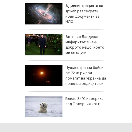
 часа и
Администрацията на
евно:
Тръмп разсекрети
мрежата
нови документи за
НЛО
емова:
Антонио Бандерас:
заплата
Инфарктът е най-
20 евро,
доброто нещо, което
ече
ми се случи
исия
Чуждестранни бойци
от 72 държави
помагат на Украйна да
попълва редиците си
исия
Близо 34°C измериха
зад Полярния кръг