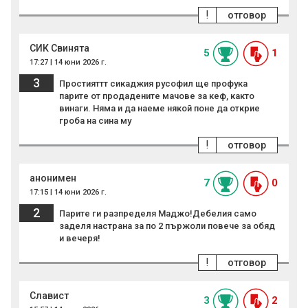
!
отговор
СИК Свинята
5
1
17:27 | 14 юни 2026 г.
3
Простияттт сикаджия русофил ще профука
парите от продадените мачове за кеф, както
винаги. Няма и да наеме някой поне да открие
гроба на сина му
!
отговор
анонимен
7
0
17:15 | 14 юни 2026 г.
2
Парите ги разпределя Маджо!Дебелия само
заделя настрана за по 2 пържоли повече за обяд
и вечеря!
!
отговор
Славист
3
2