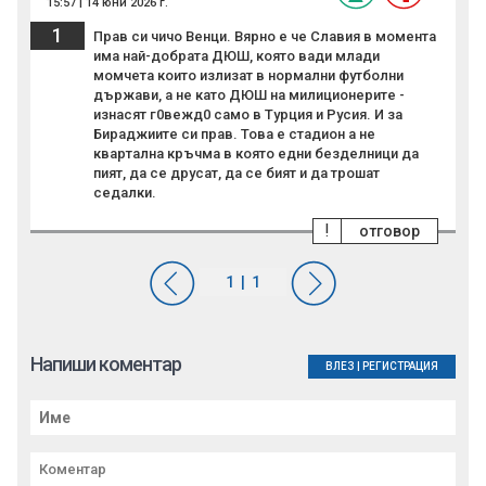
15:57 | 14 юни 2026 г.
1
Прав си чичо Венци. Вярно е че Славия в момента
има най-добрата ДЮШ, която вади млади
момчета които излизат в нормални футболни
държави, а не като ДЮШ на милиционерите -
изнасят г0вежд0 само в Турция и Русия. И за
Бираджиите си прав. Това е стадион а не
квартална кръчма в която едни безделници да
пият, да се друсат, да се бият и да трошат
седалки.
!
отговор
Напиши коментар
ВЛЕЗ
|
РЕГИСТРАЦИЯ