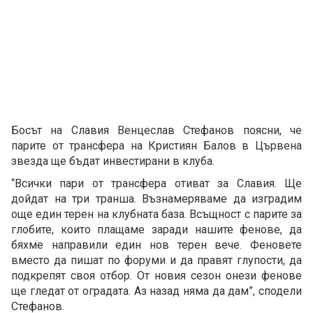
Босът на Славия Венцеслав Стефанов поясни, че
парите от трансфера на Кристиян Балов в Цървена
звезда ще бъдат инвестирани в клуба.
“Всички пари от трансфера отиват за Славия. Ще
дойдат на три транша. Възнамеряваме да изградим
още един терен на клубната база. Всъщност с парите за
глобите, които плащаме заради нашите фенове, да
бяхме направили един нов терен вече. Феновете
вместо да пишат по форуми и да правят глупости, да
подкрепят своя отбор. От новия сезон онези фенове
ще гледат от оградата. Аз назад няма да дам”, сподели
Стефанов.