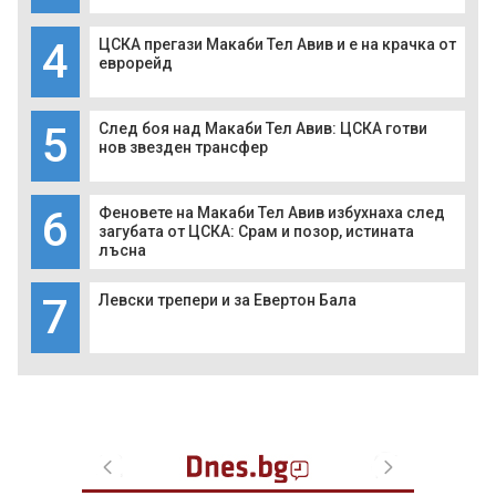
4
ЦСКА прегази Макаби Тел Авив и е на крачка от
еврорейд
5
След боя над Макаби Тел Авив: ЦСКА готви
нов звезден трансфер
6
Феновете на Макаби Тел Авив избухнаха след
загубата от ЦСКА: Срам и позор, истината
лъсна
7
Левски трепери и за Евертон Бала