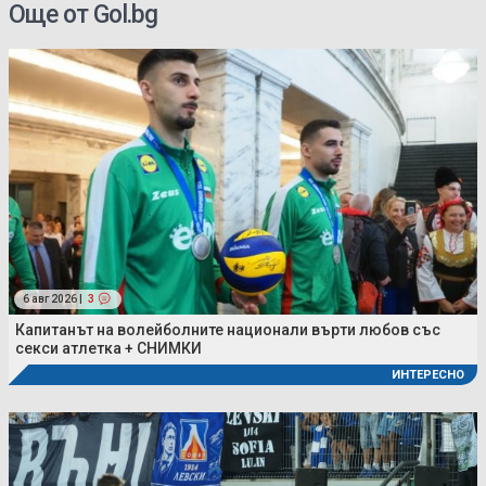
Още от Gol.bg
6 авг 2026 |
3
Капитанът на волейболните национали върти любов със
секси атлетка + СНИМКИ
ИНТЕРЕСНО