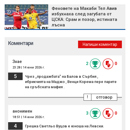
Феновете на Макаби Тел Авив
избухнаха след загубата от
ЦСКА: Срам и позор, истината
лъсна
Коментари
Напиши коментар
Знае
2
0
23:28 | 14 юни 2026 г.
5
Чрез ,,продажбата" на Балов в Сърбия ,
ибрикчията на Маджо , Венци Корема пере парите
на сръбската мафия .
!
отговор
анонимен
3
0
18:51 | 14 юни 2026 г.
4
Грешка Светльо Вуцов е юноша на Левски.