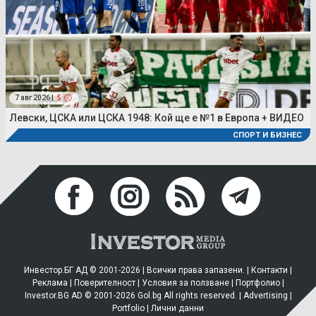
7 авг 2026 |
5
Левски, ЦСКА или ЦСКА 1948: Кой ще е №1 в Европа + ВИДЕО
СПОРТ И БИЗНЕС
Инвестор.БГ АД © 2001-2026 | Всички права запазени. |
Контакти
|
Реклама
|
Поверителност
|
Условия за ползване
|
Портфолио
|
Investor.BG AD © 2001-2026 Gol.bg All rights reserved. |
Advertising
|
Portfolio
|
Лични данни