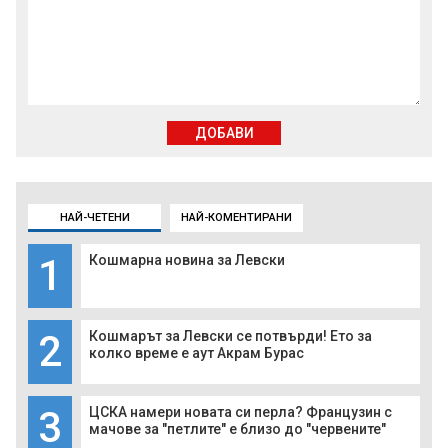
ДОБАВИ
НАЙ-ЧЕТЕНИ
НАЙ-КОМЕНТИРАНИ
1
Кошмарна новина за Левски
2
Кошмарът за Левски се потвърди! Ето за
колко време е аут Акрам Бурас
3
ЦСКА намери новата си перла? Французин с
мачове за "петлите" е близо до "червените"