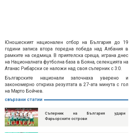
Юношеският национален отбор на България до 19
години записа втора поредна победа над Албания в
рамките на седмица. В приятелска среща, играна днес
на Националната футболна база в Бояна, селекцията на
Атанас Рибарски се наложи над своя съперник с 3:0.
Българските национали започнаха уверено и
закономерно откриха резултата в 27-ата минута с гол
на Марто Бойчев.
свързани статии
Съперник на България удари
Фарьорските острови