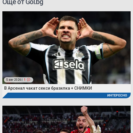
Още от Gol.bg
5 авг 2026 |
1
В Арсенал чакат секси бразилка + СНИМКИ
ИНТЕРЕСНО