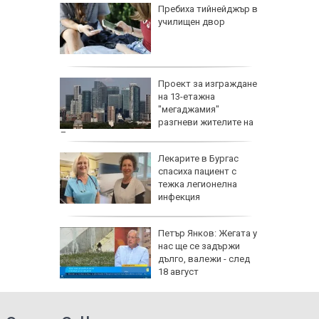
доц.
Пребиха тийнейджър в
езценни
училищен двор
 оцелеем
 на съд
Проект за изграждане
нето на
на 13-етажна
за
"мегаджамия"
разгневи жителите на
Лондон
 Пучини
Лекарите в Бургас
бликата
спасиха пациент с
лощада"
тежка легионелна
инфекция
рху
Петър Янков: Жегата у
ове и
нас ще се задържи
бъде
дълго, валежи - след
ктика,
18 август