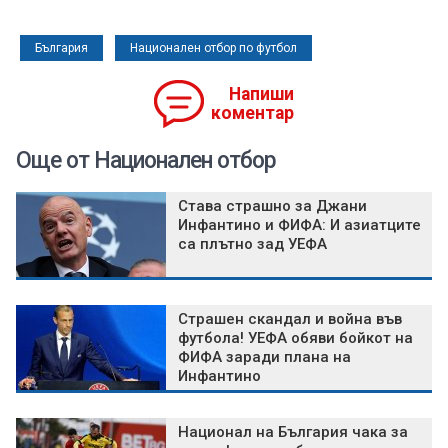
България
Национален отбор по футбол
Напиши
коментар
Още от Национален отбор
Става страшно за Джани
Инфантино и ФИФА: И азиатците
са плътно зад УЕФА
Страшен скандал и война във
футбола! УЕФА обяви бойкот на
ФИФА заради плана на
Инфантино
Национал на България чака за