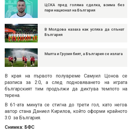
ЦСКА пред голяма сделка, взима без
пари национал на България
В Молдова казаха как успяха да спънат
България
Малта и Грузия бият, а България се излага
В края на първото полувреме Самуил Цонов се
разписа за 2:0, а след подновяването на играта
българският тим продължи да диктува темпото на
терена.
В 61-ата минута се стигна до трети гол, като негов
автор стана Даниел Кирилов, който оформи крайното
3:0 за България.
Снимка: БФС