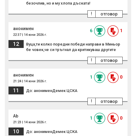
безочлив, но и му хлопа дъската!
!
отговор
анонимен
6
1
22:37 | 14 юни 2026 г.
12
Вуца,ти колко поредни победи направи в Миньор
бе човек,че си тръгнал да критикуваш другите
!
отговор
анонимен
1
0
21:24 | 14 юни 2026 г.
11
До: анонименДемек ЦСКА
!
отговор
Ab
1
0
21:23 | 14 юни 2026 г.
10
До: анонименДемек ЦСКА