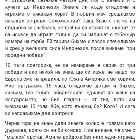
И отидохме, летяхме четири дни, път с камили и с
кучета до Индонезия. Знаете ли къде отидохме и
играхме с някакви хора? В първия мач срещнахме
някакви острови. Соломонови? Така. Знаете ли, че на
стадиона са разбрали, че трябва да играят по екипи? Те
са искали да играят голи и да си напишат с тебешир
номера на гърба. Ей такива бихме и после спечелихме
и срещу великата сила Индонезия, после викаме “три
поредни победи”.
10 пъти повториха, че се намираме в серия от три
победи и ако някой не знае, ще си каже, че нещо по
Европа сме направили, по Южна Америка сме ходили.
Ние пътувахме 15 часа, отидохме дотам и бихме,
казвам, тия голите, аборигените. Единият ял жаби на
полувремето, че бил гладен – от тия, дето им
вкарахме 10 гола. Абе, кого лъжем, бе? Кого? И сега
си направихме две контроли.
Черна гора не знам дали знаете колко е голяма като
държава, която си ни би отново. Ние викаме, че сме с
“малкия” състав. Ами те дойдоха без нито един играещ