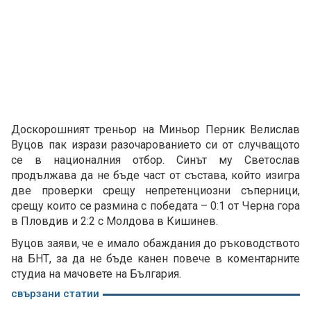
Доскорошният треньор на Миньор Перник Велислав
Вуцов пак изрази разочарованието си от случващото
се в националния отбор. Синът му Светослав
продължава да не бъде част от състава, който изигра
две проверки срещу непретенциозни съперници,
срещу които се размина с победата – 0:1 от Черна гора
в Пловдив и 2:2 с Молдова в Кишинев.
Вуцов заяви, че е имало обаждания до ръководството
на БНТ, за да не бъде канен повече в коментарните
студиа на мачовете на България.
свързани статии