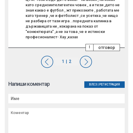
като средноинтелигентен човек , а и тези ,дето не
зная какво е футбол , жт прикозките , работата ме
като тренер ,че и фетболист ,се усетиха ,че нищо
не разбира от тази игра ..поредната калинка в
държавицата ни , изкарана на показ от
"конюктюрата" ,а не за това ,че е истински
професионалист- Хау ,казах
!
отговор
Напиши коментар
ВЛЕЗ
|
РЕГИСТРАЦИЯ