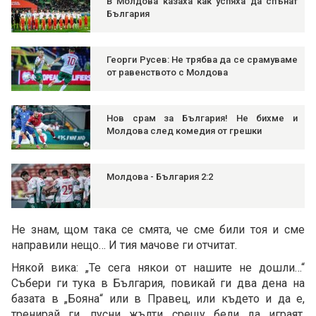
В Молдова казаха как успяха да спънат
България
Георги Русев: Не трябва да се срамуваме
от равенството с Молдова
Нов срам за България! Не бихме и
Молдова след комедия от грешки
Молдова - България 2:2
Не знам, щом така се смята, че сме били тоя и сме
направили нещо… И тия мачове ги отчитат.
Някой вика: „Те сега някои от нашите не дошли…“
Събери ги тука в България, повикай ги два дена на
базата в „Бояна“ или в Правец, или където и да е,
тренирай ги, пусни жълти срещу бели да играят,