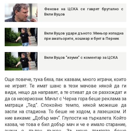
Фенове на ЦСКА се гаврят брутално с
Вили Вуцов
Вили Вуцов удари дъното: Миньор изпадна
при аматьорите, кошмар и бунт в Перник
Вили Вуцов "изуми" с коментар за ЦСКА
Още повече, тука бяха, пак казвам, много играчи, които
не играят. Те имат шанс в тези мачове някой да ги
види, нещо да направят, а те отиват да се разхождат и
да са несериозни. Мачът с Черна гора беше реклама за
матраци „Тед“. Спокойно темпо, някой можеше да
заспи на стадиона. То беше не ходом, а лазешком. И
ние викаме: „Добър мач“. Глупости на търкалета. Който
казва, че това е бил добър мач и че е имало старание,
значи е пълен лъжец. За мене темпото беше