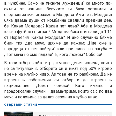
в чужбина. Само че техните „чужденци“ са много по-
скъпи от нашите. Всичките ги бяха оставили и
следващия мач играхме с Молдова. Ами те в Молдова
бяха двама души от комбайна свалили предния ден,
бе. Каква Молдова? Какви пет лева? Абе, в Молдова
какъв футбол се играе? Молдова бяха стигнали до 1:11
от Норвегия. Каква Молдова? И ако случайно бяхме
били тия два мача, щяхме да кажем: „Ние сме в
поредица от пет победи“ или при липса на загуба –
„Пет мача не сме падали“. Е, кого лъжем? Себе си!
В този отбор, който игра, имаше девет човека, които
не са титуляри в отборите си и имат под 50% игрово
време на клубно ниво. Аз това не го разбирам. Да не
играеш в собствения си отбор и да играеш в
националния. Девет човека! Като имаше и
парадоксални случаи – двама-трима, които са с по два
мача и половина за целия сезон на клубно ниво.
свързани статии