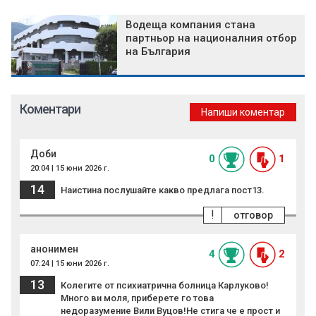
Водеща компания стана
партньор на националния отбор
на България
Коментари
Напиши коментар
Доби
0
1
20:04 | 15 юни 2026 г.
14
Наистина послушайте какво предлага пост13.
!
отговор
анонимен
4
2
07:24 | 15 юни 2026 г.
13
Колегите от психиатрична болница Карлуково!
Много ви моля, приберете го това
недоразумение Вили Вуцов!Не стига че е пpocт и