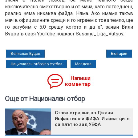
изключително смехотворно и от мача, като погледнеш,
реално няма никаква файда. Няма. Ако имаме такъв
мач в официалните срещи и го играем с това темпо, ще
го загубим с 5:0 срещу когото и да е“, заяви Вили
Вуцов в своя YouTube подкаст Sesame_Liga_Vutsov.
Велислав Вуцов
България
Национален отбор по футбол
Молдова
Напиши
коментар
Още от Национален отбор
Става страшно за Джани
Инфантино и ФИФА: И азиатците
са плътно зад УЕФА