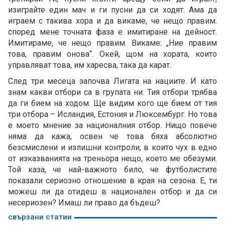
изиграйте един мач и ги пусни да си ходят. Ама да
играем с такива хора и да викаме, че нещо правим.
според мене точната фаза е имитиране на дейност.
Имитираме, че нещо правим. Викаме: „Ние правим
това, правим онова“. Окей, щом на хората, които
управляват това, им харесва, така да карат.
След три месеца започва Лигата на нациите. И като
знам какви отбори са в групата ни. Тия отбори трябва
да ги бием на ходом. Ще видим кого ще бием от тия
три отбора – Исландия, Естония и Люксембург. Но това
е моето мнение за националния отбор. Нищо повече
няма да кажа, освен че това бяха абсолютно
безсмислени и излишни контроли, в които чух в едно
от изказванията на треньора нещо, което ме обезуми.
Той каза, че най-важното било, че футболистите
показали сериозно отношение в края на сезона. Е, ти
можеш ли да отидеш в национален отбор и да си
несериозен? Имаш ли право да бъдеш?
свързани статии