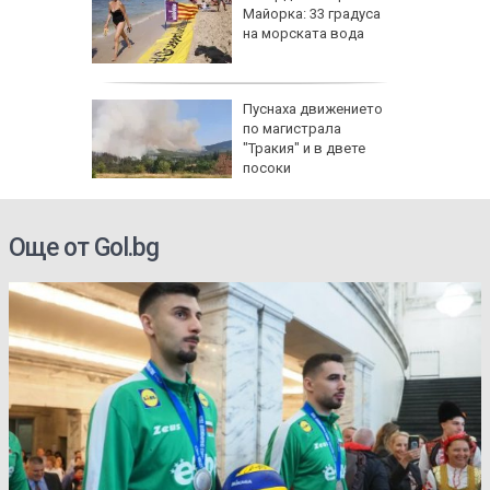
е отново
Майорка: 33 градуса
40
на морската вода
 август
Пуснаха движението
по магистрала
и важни
"Тракия" и в двете
одиите
посоки
Още от Gol.bg