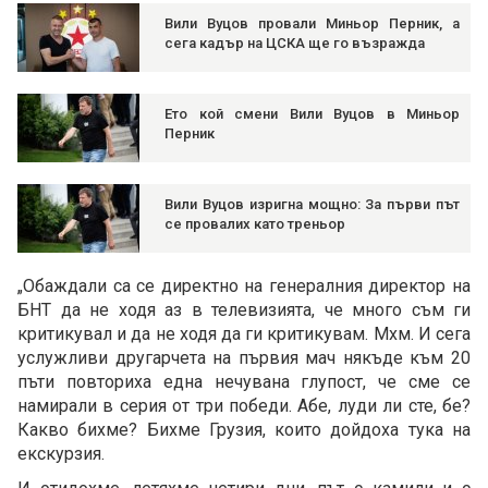
Вили Вуцов провали Миньор Перник, а
сега кадър на ЦСКА ще го възражда
Ето кой смени Вили Вуцов в Миньор
Перник
Вили Вуцов изригна мощно: За първи път
се провалих като треньор
„Обаждали са се директно на генералния директор на
БНТ да не ходя аз в телевизията, че много съм ги
критикувал и да не ходя да ги критикувам. Мхм. И сега
услужливи другарчета на първия мач някъде към 20
пъти повториха една нечувана глупост, че сме се
намирали в серия от три победи. Абе, луди ли сте, бе?
Какво бихме? Бихме Грузия, които дойдоха тука на
екскурзия.