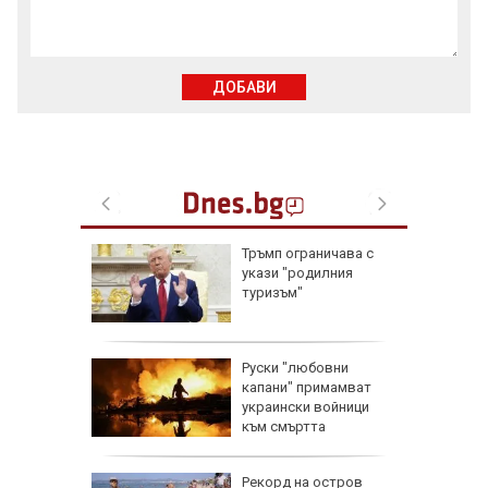
ДОБАВИ
ащането
Тръмп ограничава с
укази "родилния
туризъм"
ник на 7
Руски "любовни
и са
капани" примамват
оличбите
украински войници
към смъртта
:
Рекорд на остров