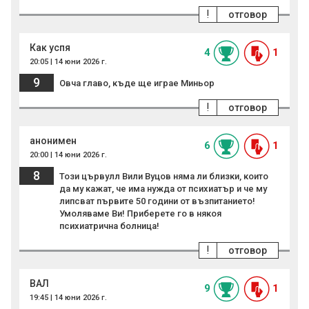
!
отговор
Как успя
4
1
20:05 | 14 юни 2026 г.
9
Овча главо, къде ще играе Миньор
!
отговор
анонимен
6
1
20:00 | 14 юни 2026 г.
8
Този цъpвyлл Вили Вуцов няма ли близки, които
да му кажат, че има нужда от психиатър и че му
липсват първите 50 години от възпитанието!
Умоляваме Ви! Приберете го в някоя
психиатрична болница!
!
отговор
ВАЛ
9
1
19:45 | 14 юни 2026 г.