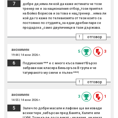
7
добре де,няма ли кой да каже истината че този
тренер не е за националния отбор,,този приятел
на Бойко Борисов и за това е нац,тренер...няма ли
кой да го каже по телевизията от тези които са
постоянно по студията,,за едни дребни пари се
продадоха ,,само двуличници в тази държава.
!
отговор
анонимен
5
3
19:44 | 14 юни 2026 г.
6
Подуенския *** е с много къса памет!Бързо
забрави как класира Биньоръза В група и че
татуираното му синче е пълен ***!
!
отговор
анонимен
3
1
14:55 | 14 юни 2026 г.
5
Залеч по добри масали и лафове ще ви извади
всеки терк ,забърсан пред Банята, Халите или
ЦУМ. Този къде да го викат - ни визия , ни изказ