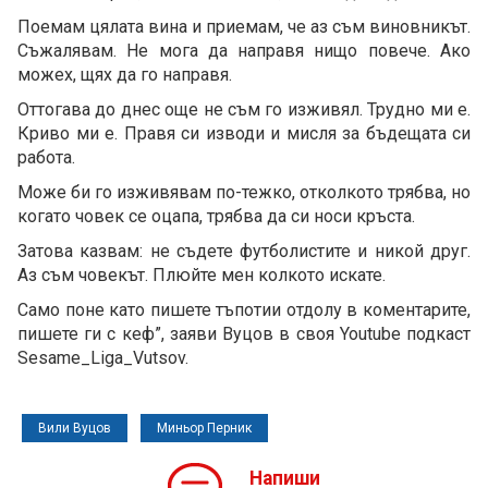
Поемам цялата вина и приемам, че аз съм виновникът.
Съжалявам. Не мога да направя нищо повече. Ако
можех, щях да го направя.
Оттогава до днес още не съм го изживял. Трудно ми е.
Криво ми е. Правя си изводи и мисля за бъдещата си
работа.
Може би го изживявам по-тежко, отколкото трябва, но
когато човек се оцапа, трябва да си носи кръста.
Затова казвам: не съдете футболистите и никой друг.
Аз съм човекът. Плюйте мен колкото искате.
Само поне като пишете тъпотии отдолу в коментарите,
пишете ги с кеф”, заяви Вуцов в своя Youtube подкаст
Sesame_Liga_Vutsov.
Вили Вуцов
Миньор Перник
Напиши