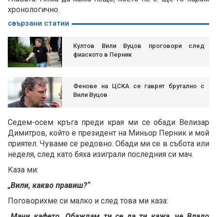
хронологично.
свързани статии
Култов Вили Вуцов проговори след
фиаското в Перник
Фенове на ЦСКА се гаврят брутално с
Вили Вуцов
Седем-осем кръга преди края ми се обади Велизар
Димитров, който е президент на Миньор Перник и мой
приятел. Чуваме се редовно. Обади ми се в събота или
неделя, след като бяха изиграли последния си мач.
Каза ми:
„Вили, какво правиш?“
Поговорихме си малко и след това ми каза:
„Мани кафето. Обаждам ти се да ти кажа, че Владо