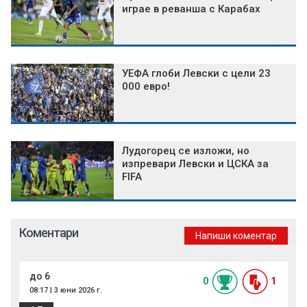
играе в реванша с Карабах
УЕФА глоби Левски с цели 23
000 евро!
Лудогорец се изложи, но
изпревари Левски и ЦСКА за
FIFA
Коментари
Напиши коментар
до 6
0
1
08:17 | 3 юни 2026 г.