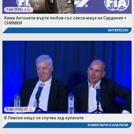
7 авг 2026 |
4
Кими Антонели върти любов със секси маце на Сардиния +
СНИМКИ
ИНТЕРЕСНО
8 авг 2026 |
27
В Левски нещо се случва зад кулисите
КОМЕНТАРИ И АНАЛИЗИ