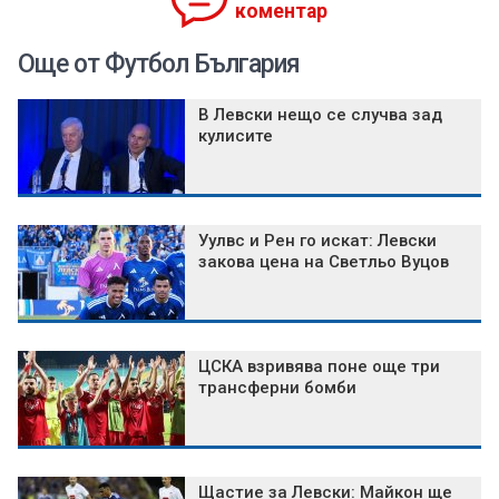
коментар
Още от Футбол България
В Левски нещо се случва зад
кулисите
Уулвс и Рен го искат: Левски
закова цена на Светльо Вуцов
ЦСКА взривява поне още три
трансферни бомби
Щастие за Левски: Майкон ще