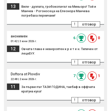
13
Вили - дузпата, гробокопачът на Миньоро! Той и
Манчев - Рогоносеца на Елеонора Манчева
погребаха перничани!
!
отговор
анонимен
6
0
01:42 | 3 юни 2026 г.
12
Овчата глава е невероятен к р е т е н. Типичен от
лецкЕтУ.
!
отговор
Doftora ot Plovdiv
7
1
22:48 | 2 юни 2026 г.
11
За първи път ТАЗИ ГОДИНА, таебаф в оффчата
кратуна куха!
!
отговор