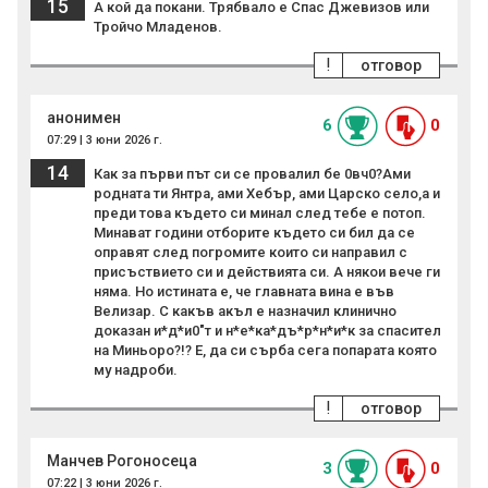
15
А кой да покани. Трябвало е Спас Джевизов или
Тройчо Младенов.
!
отговор
анонимен
6
0
07:29 | 3 юни 2026 г.
14
Как за първи път си се провалил бе 0вч0?Ами
родната ти Янтра, ами Хебър, ами Царско село,а и
преди това където си минал след тебе е потоп.
Минават години отборите където си бил да се
оправят след погромите които си направил с
присъствието си и действията си. А някои вече ги
няма. Но истината е, че главната вина е във
Велизар. С какъв акъл е назначил клинично
доказан и*д*и0"т и н*е*ка*дъ*р*н*и*к за спасител
на Миньоро?!? Е, да си сърба сега попарата която
му надроби.
!
отговор
Манчев Рогоносеца
3
0
07:22 | 3 юни 2026 г.