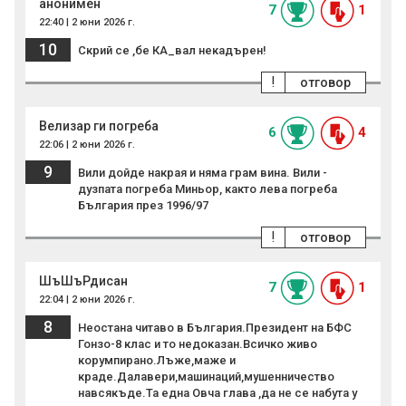
анонимен
7
1
22:40 | 2 юни 2026 г.
10
Скрий се ,бе КА_вал некадърен!
!
отговор
Велизар ги погреба
6
4
22:06 | 2 юни 2026 г.
9
Вили дойде накрая и няма грам вина. Вили -
дузпата погреба Миньор, както лева погреба
България през 1996/97
!
отговор
ШъШъРдисан
7
1
22:04 | 2 юни 2026 г.
8
Неостана читаво в България.Президент на БФС
Гонзо-8 клас и то недоказан.Всичко живо
корумпирано.Лъже,маже и
краде.Далавери,машинаций,мушенничество
навсякъде.Та една Овча глава ,да не се набута у