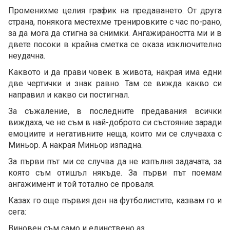
Променихме целия график на предаването. От друга
страна, понякога местехме тренировките с час по-рано,
за да мога да стигна за снимки. Ангажираността ми и в
двете посоки в крайна сметка се оказа изключително
неудачна.
Каквото и да прави човек в живота, накрая има едни
две чертички и знак равно. Там се вижда какво си
направил и какво си постигнал.
За съжаление, в последните предавания всички
виждаха, че не съм в най-доброто си състояние заради
емоциите и негативните неща, които ми се случваха с
Миньор. А накрая Миньор изпадна.
За първи път ми се случва да не изпълня задачата, за
която съм отишъл някъде. За първи път поемам
ангажимент и той тотално се проваля.
Казах го още първия ден на футболистите, казвам го и
сега:
Виновен съм само и единствено аз.