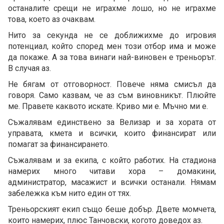
останалите срещи не играхме лошо, но не играхме
това, което аз очаквам.
Нито за секунда не се доближихме до игровия
потенциал, който според мен този отбор има и може
да покаже. А за това винаги най-виновен е треньорът.
В случая аз.
Не бягам от отговорност. Повече няма смисъл да
говоря. Само казвам, че аз съм виновникът. Плюйте
ме. Правете каквото искате. Криво ми е. Мъчно ми е.
Съжалявам единствено за Велизар и за хората от
управата, кмета и всички, които финансират или
помагат за финансирането.
Съжалявам и за екипа, с който работих. На стадиона
намерих много читави хора – домакини,
администратор, масажист и всички останали. Нямам
забележка към нито един от тях.
Треньорският екип също беше добър. Двете момчета,
които намерих, плюс Танчовски, когото доведох аз.