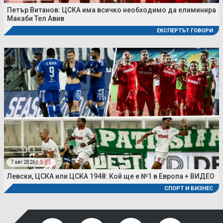
Петър Витанов: ЦСКА има всичко необходимо да елиминира
Макаби Тел Авив
ЕКСПЕРТЪТ ГОВОРИ
7 авг 2026 |
5
Левски, ЦСКА или ЦСКА 1948: Кой ще е №1 в Европа + ВИДЕО
СПОРТ И БИЗНЕС