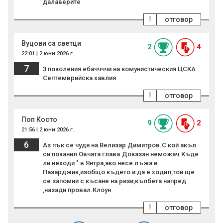
далаверите
!
отговор
Вуцови са светци
2
4
22:01 | 2 юни 2026 г.
7
3 поколения ебаччччи на комунистическия ЦСКА
Септемврийска хавлия
!
отговор
Поп Косто
9
2
21:56 | 2 юни 2026 г.
6
Аз пък се чудя на Велизар Димитров.С кой акъл
си поканил Овчата глава.Доказан неможач.Къде
ли неходи ":в Янтра,ако несе лъжа в
Пазарджик,изобщо където и да е ходил,той ще
се запомни с късане на ризи,кълбета напред
,назади провал.Клоун
!
отговор