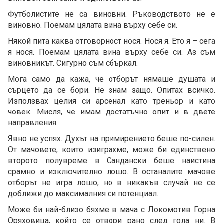
Футболистите не са виновни. Ръководството не е
виновно. Поемам цялата вина върху себе си.
Някой пита каква отговорност нося. Нося я. Ето я – сега
я нося. Поемам цялата вина върху себе си. Аз съм
виновникът. Сигурно съм сбъркал.
Мога само да кажа, че отборът нямаше душата и
сърцето да се бори. Не знам защо. Опитах всичко.
Използвах целия си арсенал като треньор и като
човек. Мисля, че имам достатъчно опит и в двете
направления.
Явно не успях. Духът на примирението беше по-силен.
От мачовете, които изиграхме, може би единствено
второто полувреме в Сандански беше наистина
срамно и изключително лошо. В останалите мачове
отборът не игра лошо, но в никакъв случай не се
доближи до максималния си потенциал.
Може би най-близо бяхме в мача с Локомотив Горна
Оряховица, който се отвори рано след гола ни. В