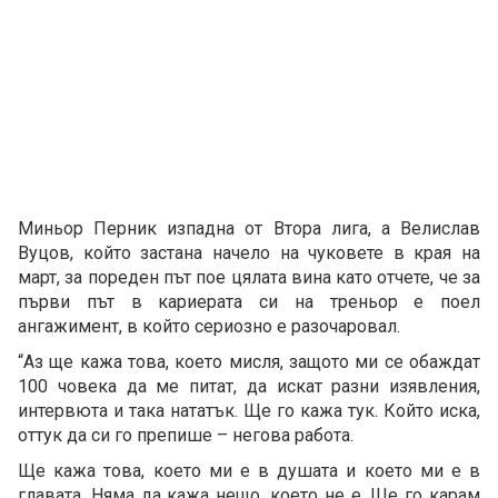
Миньор Перник изпадна от Втора лига, а Велислав
Вуцов, който застана начело на чуковете в края на
март, за пореден път пое цялата вина като отчете, че за
първи път в кариерата си на треньор е поел
ангажимент, в който сериозно е разочаровал.
“Аз ще кажа това, което мисля, защото ми се обаждат
100 човека да ме питат, да искат разни изявления,
интервюта и така нататък. Ще го кажа тук. Който иска,
оттук да си го препише – негова работа.
Ще кажа това, което ми е в душата и което ми е в
главата. Няма да кажа нещо, което не е. Ще го карам