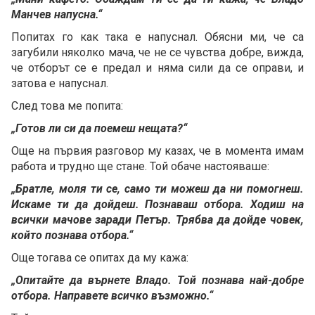
Манчев напусна.“
Попитах го как така е напуснал. Обясни ми, че са
загубили няколко мача, че не се чувства добре, вижда,
че отборът се е предал и няма сили да се оправи, и
затова е напуснал.
След това ме попита:
„Готов ли си да поемеш нещата?“
Още на първия разговор му казах, че в момента имам
работа и трудно ще стане. Той обаче настояваше:
„Братле, моля ти се, само ти можеш да ни помогнеш.
Искаме ти да дойдеш. Познаваш отбора. Ходиш на
всички мачове заради Петър. Трябва да дойде човек,
който познава отбора.“
Още тогава се опитах да му кажа:
„Опитайте да върнете Владо. Той познава най-добре
отбора. Направете всичко възможно.“