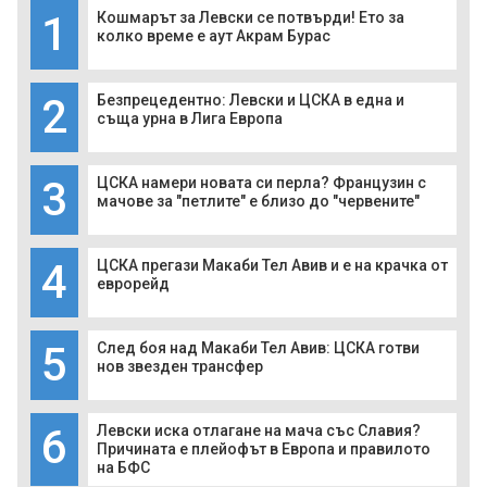
1
Кошмарът за Левски се потвърди! Ето за
колко време е аут Акрам Бурас
2
Безпрецедентно: Левски и ЦСКА в една и
съща урна в Лига Европа
3
ЦСКА намери новата си перла? Французин с
мачове за "петлите" е близо до "червените"
4
ЦСКА прегази Макаби Тел Авив и е на крачка от
еврорейд
5
След боя над Макаби Тел Авив: ЦСКА готви
нов звезден трансфер
6
Левски иска отлагане на мача със Славия?
Причината е плейофът в Европа и правилото
на БФС