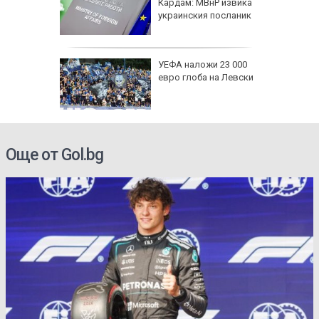
имптоми
Кардам: МВнР извика
украинския посланик
е
: В
УЕФА наложи 23 000
чти
евро глоба на Левски
а си
инги за
Още от Gol.bg