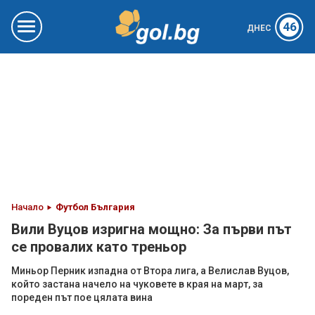
46
ДНЕС
Начало
Футбол България
Вили Вуцов изригна мощно: За първи път
се провалих като треньор
Миньор Перник изпадна от Втора лига, а Велислав Вуцов,
който застана начело на чуковете в края на март, за
пореден път пое цялата вина