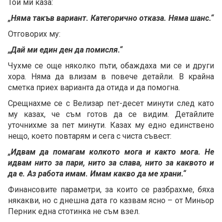
Той ми каза:
„Няма такъв вариант. Категорично отказа. Няма шанс.“
Отговорих му:
„Дай ми един ден да помисля.“
Чухме се още няколко пъти, обаждаха ми се и други
хора. Няма да влизам в повече детайли. В крайна
сметка приех варианта да отида и да помогна.
Срещнахме се с Велизар пет-десет минути след като
му казах, че съм готов да се видим. Детайлите
уточнихме за пет минути. Казах му едно единствено
нещо, което повтарям и сега с чиста съвест:
„Идвам да помагам колкото мога и както мога. Не
идвам нито за пари, нито за слава, нито за каквото и
да е. Аз работа имам. Имам какво да ме храни.“
Финансовите параметри, за които се разбрахме, бяха
някакви, но с днешна дата го казвам ясно – от Миньор
Перник една стотинка не съм взел.