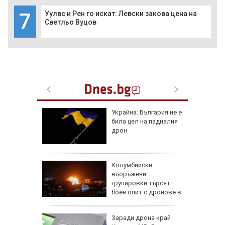
7
Уулвс и Рен го искат: Левски закова цена на
Светльо Вуцов
че
Украйна: България не е
е
била цел на падналия
он към
дрон
и чичо
Колумбийски
ол в
въоръжени
дско
групировки търсят
боен опит с дронове в
Украйна
арва
Заради дрона край