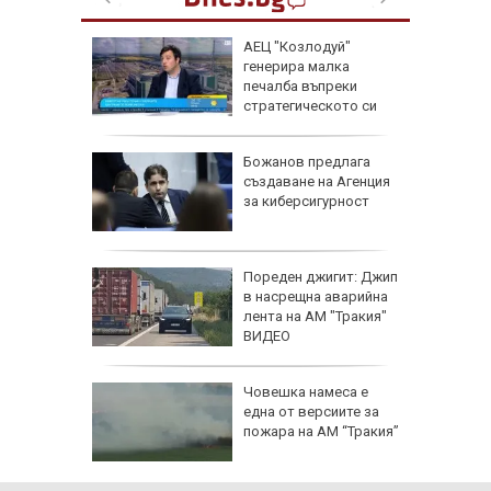
ва
АЕЦ "Козлодуй"
па AI за
генерира малка
а:
печалба въпреки
а съвети
стратегическото си
значение
сихолог
Божанов предлага
 в
създаване на Агенция
ствали
за киберсигурност
ца,
Пореден джигит: Джип
Тайланд
в насрещна аварийна
ба си и
лента на АМ "Тракия"
ЕО)
ВИДЕО
лбата,
Човешка намеса е
ира АЕЦ
една от версиите за
 обидно
пожара на АМ “Тракия”