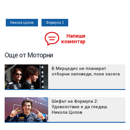
Никола Цолов
Формула 2
Напиши
коментар
Още от Моторни
В Мерцедес не планират
отборни заповеди, поне засега
Шефът на Формула 2:
Удоволствие е да гледаш
Никола Цолов