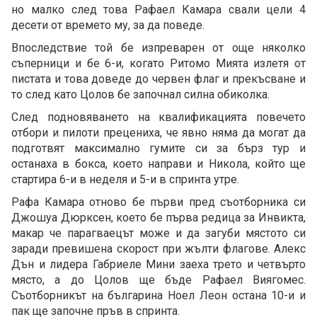
но малко след това Рафаел Камара свали цели 4
десети от времето му, за да поведе.
Впоследствие той бе изпреварен от още няколко
съперници и бе 6-и, когато Ритомо Мията излетя от
пистата и това доведе до червен флаг и прекъсване и
то след като Цолов бе започнал силна обиколка.
След подновяването на квалификацията повечето
отбори и пилоти прецениха, че явно няма да могат да
подготвят максимално гумите си за бърз тур и
останаха в бокса, което направи и Никола, който ще
стартира 6-и в неделя и 5-и в спринта утре.
Рафа Камара отново бе първи пред съотборника си
Джошуа Дюрксен, което бе първа редица за Инвикта,
макар че парагваецът може и да загуби мястото си
заради превишена скорост при жълти флагове. Алекс
Дън и лидера Габриеле Мини заеха трето и четвърто
място, а до Цолов ще бъде Рафаел Виягомес.
Съотборникът на българина Ноел Леон остана 10-и и
пак ще започне пръв в спринта.