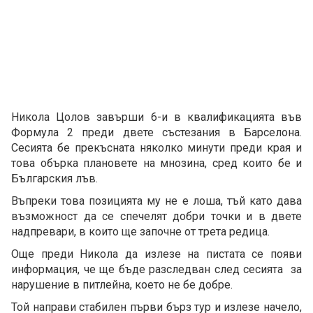
Никола Цолов завърши 6-и в квалификацията във
Формула 2 преди двете състезания в Барселона.
Сесията бе прекъсната няколко минути преди края и
това обърка плановете на мнозина, сред които бе и
Българския лъв.
Въпреки това позицията му не е лоша, тъй като дава
възможност да се спечелят добри точки и в двете
надпревари, в които ще започне от трета редица.
Още преди Никола да излезе на пистата се появи
информация, че ще бъде разследван след сесията за
нарушение в питлейна, което не бе добре.
Той направи стабилен първи бърз тур и излезе начело,