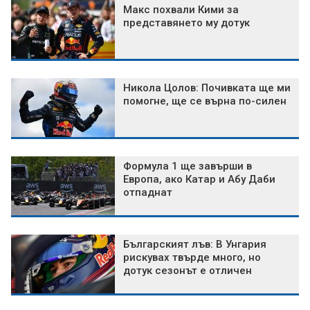
Макс похвали Кими за
представянето му дотук
Никола Цолов: Почивката ще ми
помогне, ще се върна по-силен
Формула 1 ще завърши в
Европа, ако Катар и Абу Даби
отпаднат
Българският лъв: В Унгария
рискувах твърде много, но
дотук сезонът е отличен