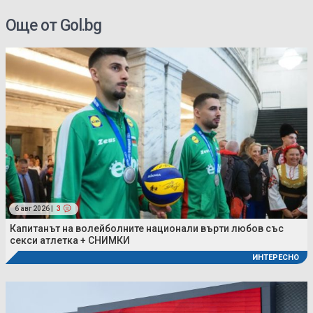
Още от Gol.bg
6 авг 2026 |
3
Капитанът на волейболните национали върти любов със
секси атлетка + СНИМКИ
ИНТЕРЕСНО