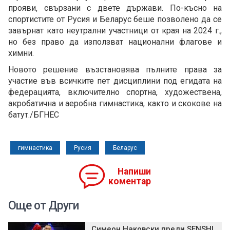
прояви, свързани с двете държави. По-късно на
спортистите от Русия и Беларус беше позволено да се
завърнат като неутрални участници от края на 2024 г.,
но без право да използват национални флагове и
химни.
Новото решение възстановява пълните права за
участие във всичките пет дисциплини под егидата на
федерацията, включително спортна, художествена,
акробатична и аеробна гимнастика, както и скокове на
батут./БГНЕС
гимнастика
Русия
Беларус
Напиши
коментар
Още от Други
Симеон Наковски преди SENSHI