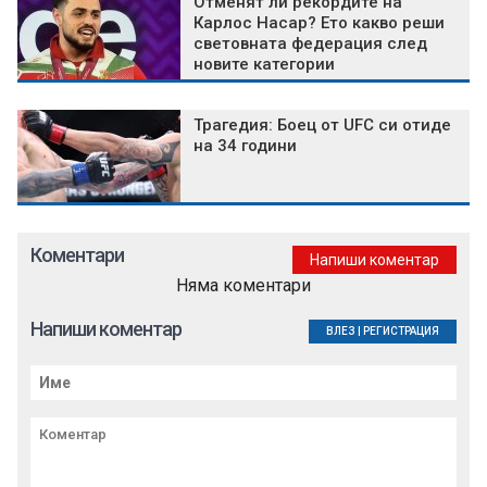
Отменят ли рекордите на
Карлос Насар? Ето какво реши
световната федерация след
новите категории
Трагедия: Боец от UFC си отиде
на 34 години
Коментари
Напиши коментар
Няма коментари
Напиши коментар
ВЛЕЗ
|
РЕГИСТРАЦИЯ