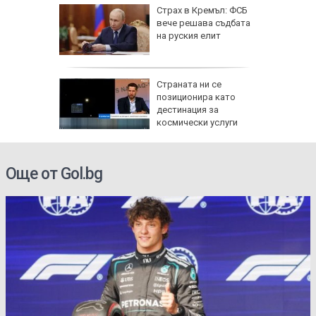
иск за
Страх в Кремъл: ФСБ
анжев
вече решава съдбата
 жеги в
на руския елит
дължи
Страната ни се
д с 2:0
позиционира като
д)
дестинация за
космически услуги
Още от Gol.bg