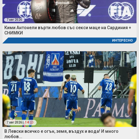
7 авг 2026
Кими Антонели върти любов със секси маце на Сардиния +
СНИМКИ
ИНТЕРЕСНО
7 авг 2026 |
14
В Левски всичко е огън, земя, въздух и вода! И много
любов...