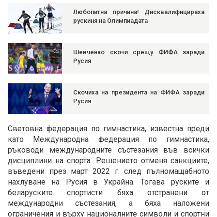
Любопитна причина! Дисквалифицираха
рускиня на Олимпиадата
Шевченко скочи срещу ФИФА заради
Русия
Скочиха на президента на ФИФА заради
Русия
Световна федерация по гимнастика, известна преди
като Международна федерация по гимнастика,
ръководи международните състезания във всички
дисциплини на спорта. Решението отменя санкциите,
въведени през март 2022 г. след пълномащабното
нахлуване на Русия в Украйна. Тогава руските и
беларуските спортисти бяха отстранени от
международни състезания, а бяха наложени
ограничения и върху националните символи и спортни