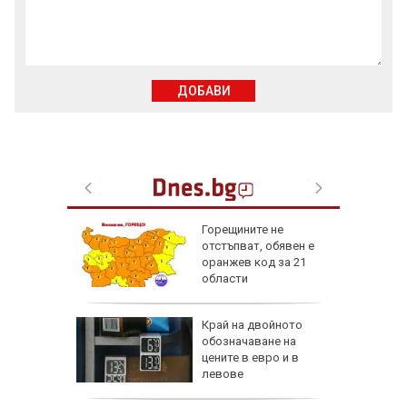
ДОБАВИ
л с
Горещините не
ка:
отстъпват, обявен е
ледят за
оранжев код за 21
то на
области
ака по
Край на двойното
ви и
обозначаване на
иев и
цените в евро и в
левове