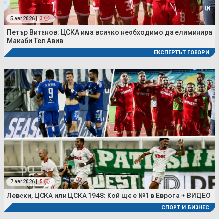
5 авг 2026 |
3
Петър Витанов: ЦСКА има всичко необходимо да елиминира
Макаби Тел Авив
ЕКСПЕРТЪТ ГОВОРИ
7 авг 2026 |
5
Левски, ЦСКА или ЦСКА 1948: Кой ще е №1 в Европа + ВИДЕО
СПОРТ И БИЗНЕС