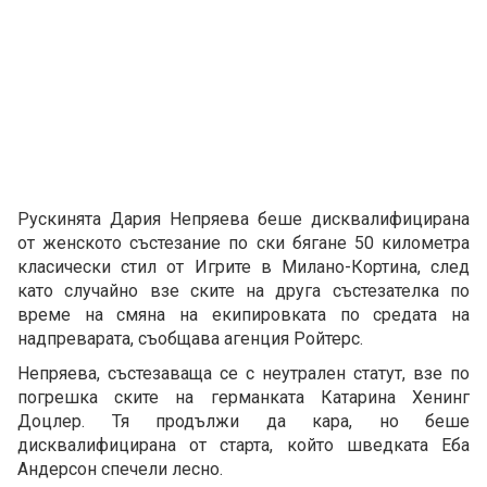
Рускинята Дария Непряева беше дисквалифицирана
от женското състезание по ски бягане 50 километра
класически стил от Игрите в Милано-Кортина, след
като случайно взе ските на друга състезателка по
време на смяна на екипировката по средата на
надпреварата, съобщава агенция Ройтерс.
Непряева, състезаваща се с неутрален статут, взе по
погрешка ските на германката Катарина Хенинг
Доцлер. Тя продължи да кара, но беше
дисквалифицирана от старта, който шведката Еба
Андерсон спечели лесно.