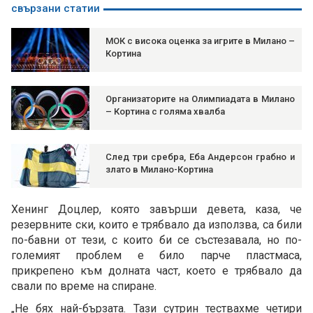
свързани статии
МОК с висока оценка за игрите в Милано –
Кортина
Организаторите на Олимпиадата в Милано
– Кортина с голяма хвалба
След три сребра, Еба Андерсон грабно и
злато в Милано-Кортина
Хенинг Доцлер, която завърши девета, каза, че
резервните ски, които е трябвало да използва, са били
по-бавни от тези, с които би се състезавала, но по-
големият проблем е било парче пластмаса,
прикрепено към долната част, което е трябвало да
свали по време на спиране.
„Не бях най-бързата. Тази сутрин тествахме четири