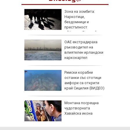
0 август:
Зона на зомбита:
я и нови
Наркотици,
бездомници и
престъпност
превземат лондонския “Ковънт Гардън“
и могат
ОАЕ екстрадираха
ръководител на
ои са
влиятелен ирландски
томи
наркокартел
атикът
Римски корабни
е:
останки със стотици
акти
амфори са открити
край Сицилия (ВИДЕО)
:
Монтана посрещна
ти за
чудотворната
 върху
Хавайска икона