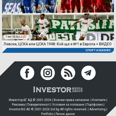
7 авг 2026 |
5
Левски, ЦСКА или ЦСКА 1948: Кой ще е №1 в Европа + ВИДЕО
СПОРТ И БИЗНЕС
Инвестор.БГ АД © 2001-2026 | Всички права запазени. |
Контакти
|
Реклама
|
Поверителност
|
Условия за ползване
|
Портфолио
|
Investor.BG AD © 2001-2026 Gol.bg All rights reserved. |
Advertising
|
Portfolio
|
Лични данни