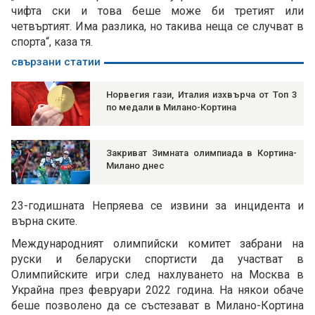
чифта ски и това беше може би третият или
четвъртият. Има разлика, но такива неща се случват в
спорта“, каза тя.
свързани статии
Норвегия гази, Италия изхвърча от Топ 3
по медали в Милано-Кортина
Закриват Зимната олимпиада в Кортина-
Милано днес
23-годишната Непряева се извини за инцидента и
върна ските.
Международният олимпийски комитет забрани на
руски и беларуски спортисти да участват в
Олимпийските игри след нахлуването на Москва в
Украйна през февруари 2022 година. На някои обаче
беше позволено да се състезават в Милано-Кортина