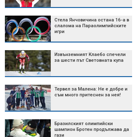
Стела Янчовичина остана 16-а в
слалома на Параолимпийските
игри
Извънземният Клаебо спечели
за шести път Световната купа
Тервел за Малена: Не е добре и
съм много притеснен за нея!
Бразилският олимпийски
шампион Бротен продължава да
гази