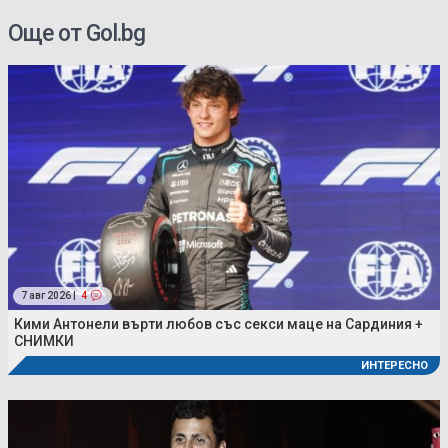
Още от Gol.bg
7 авг 2026 |
4
Кими Антонели върти любов със секси маце на Сардиния +
СНИМКИ
ИНТЕРЕСНО