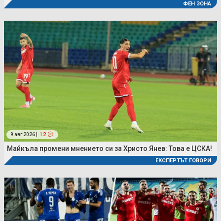
ФЕН ЗОНА
9 авг 2026 |
12
Майкъла промени мнението си за Христо Янев: Това е ЦСКА!
ЕКСПЕРТЪТ ГОВОРИ