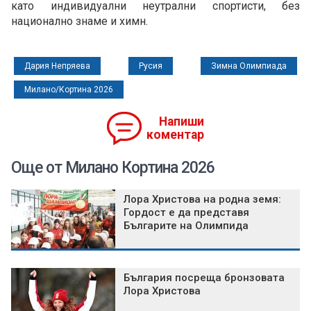
като индивидуални неутрални спортисти, без
национално знаме и химн.
Дария Непряева
Русия
Зимна Олимпиада
Милано/Кортина 2026
Напиши
коментар
Още от Милано Кортина 2026
Лора Христова на родна земя:
Гордост е да представя
Българите на Олимпида
България посреща бронзовата
Лора Христова