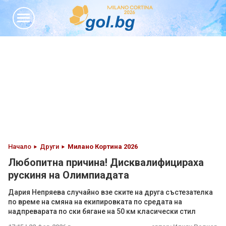
Начало
Други
Милано Кортина 2026
Любопитна причина! Дисквалифицираха
рускиня на Олимпиадата
Дария Непряева случайно взе ските на друга състезателка
по време на смяна на екипировката по средата на
надпреварата по ски бягане на 50 км класически стил