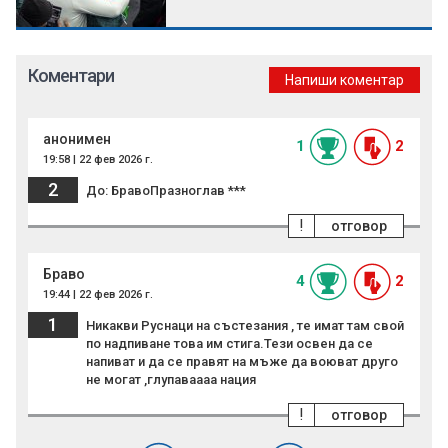
Коментари
Напиши коментар
анонимен
1
2
19:58 | 22 фев 2026 г.
2
До: БравоПразноглав ***
!
отговор
Браво
4
2
19:44 | 22 фев 2026 г.
1
Никакви Руснаци на състезания , те имат там свой
по надпиване това им стига.Тези освен да се
напиват и да се правят на мъже да воюват друго
не могат ,глупаваааа нация
!
отговор