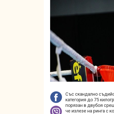
Със скандално съдийс
категория до 75 кило
порязан в двубоя сре
че излезе на ринга с к