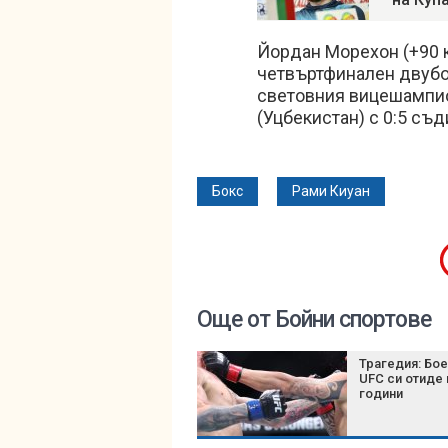
Йордан Морехон (+90 
четвъртфинален двубой
световния вицешампио
(Уцбекистан) с 0:5 съд
Бокс
Рами Киуан
Още от Бойни спортове
Трагедия: Бое
UFC си отиде 
години