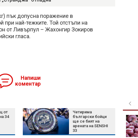
кг) пък допусна поражение в
 при най-тежките. Той отстъпи на
н от Ливърпул – Жахонгир Зокиров
ийски гласа.
Напиши
коментар
ц от
Четирима
на 34
български бойци
Терзиев: Спестихме
ще се бият на
220 млн. евро за
арената на SENSHI
София с новите
33
договори за