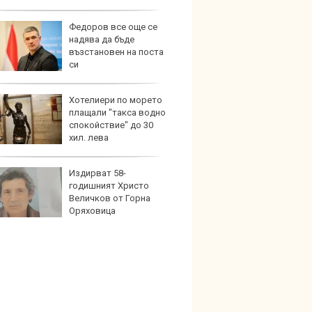
Федоров все още се
Карав
надява да бъде
най-г
възстановен на поста
недос
си
елект
Хотелиери по морето
Merce
плащали "такса водно
Door 
спокойствие" до 30
бензи
хил. лева
Издирват 58-
Защо 
годишният Христо
вериг
Величков от Горна
коли н
Оряховица
графи