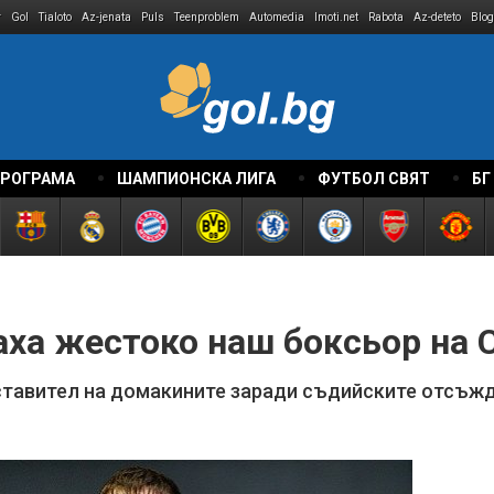
r
Gol
Tialoto
Az-jenata
Puls
Teenproblem
Automedia
Imoti.net
Rabota
Az-deteto
Blog
ПРОГРАМА
ШАМПИОНСКА ЛИГА
ФУТБОЛ СВЯТ
БГ
аха жестоко наш боксьор на 
ставител на домакините заради съдийските отсъжд