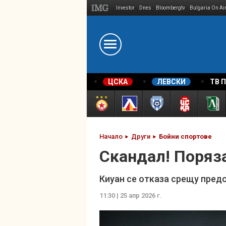
Investor
Dnes
Bloombergtv
Bulgaria On Ai
Megavselena.bg
ЦСКА
ЛЕВСКИ
ТВ 
Начало
Други
Бойни спортове
Скандал! Поряз
Киуан се отказа срещу пред
11:30 | 25 апр 2026 г.