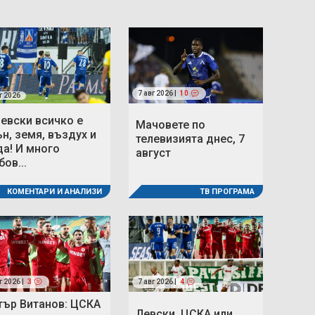
7 авг 2026 |
10
г 2026
Левски всичко е
Мачовете по
ън, земя, въздух и
телевизията днес, 7
да! И много
август
ов...
КОМЕНТАРИ И АНАЛИЗИ
ТВ ПРОГРАМА
г 2026 |
3
7 авг 2026 |
4
тър Витанов: ЦСКА
Левски, ЦСКА или