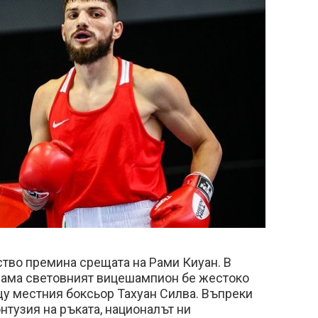
тво премина срещата на Рами Киуан. В
грама световният вицешампион бе жестоко
щу местния боксьор Тахуан Силва. Въпреки
онтузия на ръката, националът ни