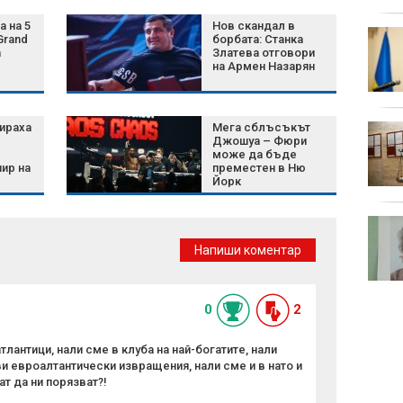
отпадъците
а на 5
Нов скандал в
Невиждани жеги
Grand
борбата: Станка
ускориха гроздобера
а
Златева отговори
на Армен Назарян
във Франция
ираха
Мега сблъсъкът
Старши комисар
Джошуа – Фюри
Христо Ичев поема
може да бъде
ръководството на
ир на
преместен в Ню
ОДМВР - Бургас
Йорк
Оставиха в ареста
петимата
Напиши коментар
тийнейджъри,
обвинени за
жестокото убийство в Пловдив
0
2
лантици, нали сме в клуба на най-богатите, нали
и евроалтантически извращения, нали сме и в нато и
ат да ни порязват?!