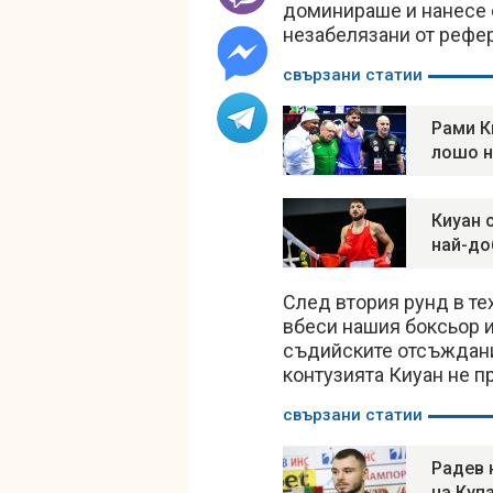
доминираше и нанесе с
незабелязани от рефер
свързани статии
Рами К
лошо н
Киуан 
най-до
След втория рунд в тех
вбеси нашия боксьор и
съдийските отсъждани
контузията Киуан не 
свързани статии
Радев 
на Куп