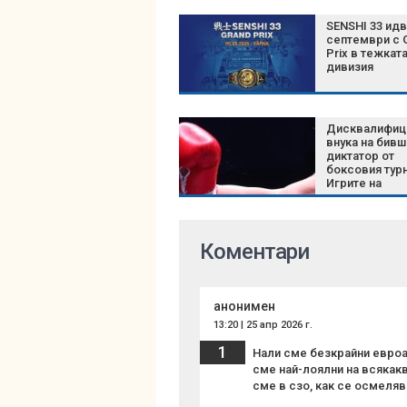
SENSHI 33 идв
септември с 
Prix в тежкат
дивизия
Дисквалифиц
внука на бивш
диктатор от
боксовия турн
Игрите на
Британската
общност
Коментари
анонимен
13:20 | 25 апр 2026 г.
1
Нали сме безкрайни евроат
сме най-лоялни на всякакв
сме в сзо, как се осмеляв