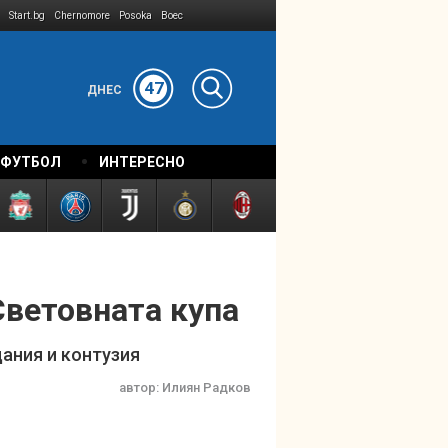
Start.bg
Chernomore
Posoka
Boec
47
ДНЕС
 ФУТБОЛ
ИНТЕРЕСНО
Световната купа
ания и контузия
автор:
Илиян Радков