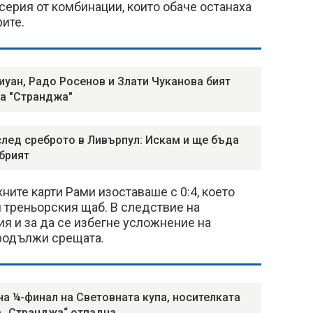
ерия от комбинации, които обаче останаха
ите.
иуан, Радо Росенов и Злати Чуканова бият
а "Странджа"
след среброто в Ливърпул: Искам и ще бъда
брият
ните карти Рами изоставаше с 0:4, което
 треньорския щаб. В следствие на
я и за да се избегне усложнение на
продължи срещата.
на ¼-финал на Световната купа, носителката
а „Странджа“ отпадна