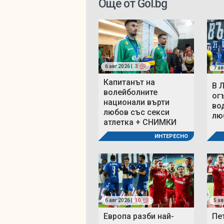
Още от Gol.bg
6 авг 2026 |
3
7 ав
Капитанът на
В 
волейболните
ог
национали върти
во
любов със секси
люб
атлетка + СНИМКИ
ИНТЕРЕСНО
6 авг 2026 |
10
5 ав
Европа разби най-
Пе