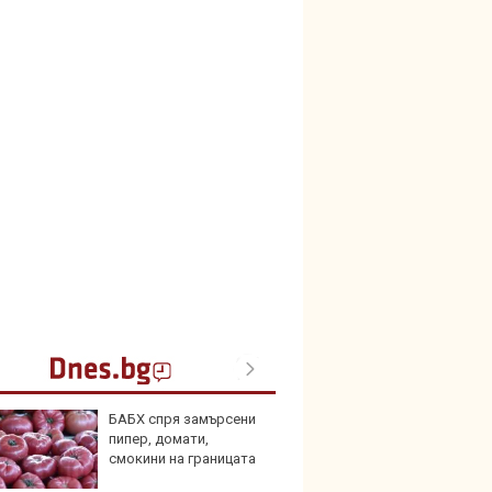
БАБХ спря замърсени
Автом
пипер, домати,
под з
смокини на границата
на дв