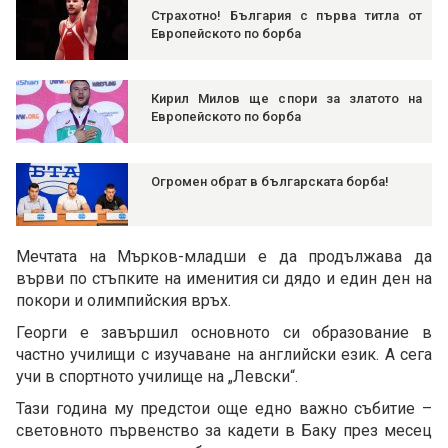
Страхотно! България с първа титла от
Европейското по борба
Кирил Милов ще спори за златото на
Европейското по борба
Огромен обрат в българската борба!
Мечтата на Мърков-младши е да продължава да
върви по стъпките на именития си дядо и един ден на
покори и олимпийския връх.
Георги е завършил основното си образование в
частно училищи с изучаване на английски език. А сега
учи в спортното училище на „Левски“.
Тази година му предстои още едно важно събитие –
световното първенство за кадети в Баку през месец