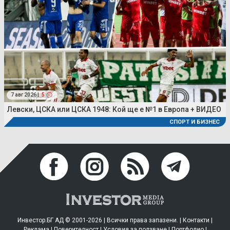
7 авг 2026 |
5
Левски, ЦСКА или ЦСКА 1948: Кой ще е №1 в Европа + ВИДЕО
СПОРТ И БИЗНЕС
Инвестор.БГ АД © 2001-2026 | Всички права запазени. |
Контакти
|
Реклама
|
Поверителност
|
Условия за ползване
|
Портфолио
|