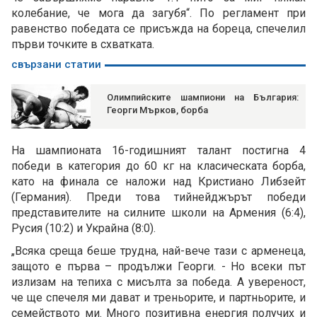
колебание, че мога да загубя“. По регламент при
равенство победата се присъжда на бореца, спечелил
първи точките в схватката.
свързани статии
Олимпийските шампиони на България:
Георги Мърков, борба
На шампионата 16-годишният талант постигна 4
победи в категория до 60 кг на класическата борба,
като на финала се наложи над Кристиано Либзейт
(Германия). Преди това тийнейджърът победи
представителите на силните школи на Армения (6:4),
Русия (10:2) и Украйна (8:0).
„Всяка среща беше трудна, най-вече тази с арменеца,
защото е първа – продължи Георги. - Но всеки път
излизам на тепиха с мисълта за победа. А увереност,
че ще спечеля ми дават и треньорите, и партньорите, и
семейството ми. Много позитивна енергия получих и