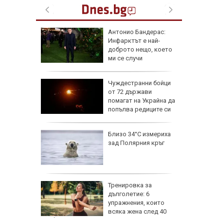
емова:
Антонио Бандерас:
заплата
Инфарктът е най-
20 евро,
доброто нещо, което
ече
ми се случи
исия
Чуждестранни бойци
от 72 държави
помагат на Украйна да
попълва редиците си
исия
Близо 34°C измериха
зад Полярния кръг
Тренировка за
дълголетие: 6
роверки:
упражнения, които
ртви са
всяка жена след 40