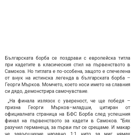
Българската борба се поздрави с европейска титла
при кадетите в класическия стил на първенството в
Самоков. Но титлата е по-особена, защото е спечелена
от внук на истинска легенда в българската борба –
Георги Мърков. Момчето, което носи името на славния
си дядо, демонстрира самочувствие.
„На финала излязох с увереност, че ще победя –
призна Георги Мърков–младши, цитиран от
официалната страница на БФС Борба след успешния
финал на първенството за кадети в Самоков. "Бях
разучил германеца, за първи път се срещаме. И макар
че завършихме наравно 1:1 нито за миг нямах