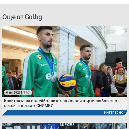
трябва да прави
Още от Gol.bg
6 авг 2026 |
3
Капитанът на волейболните национали върти любов със
секси атлетка + СНИМКИ
ИНТЕРЕСНО