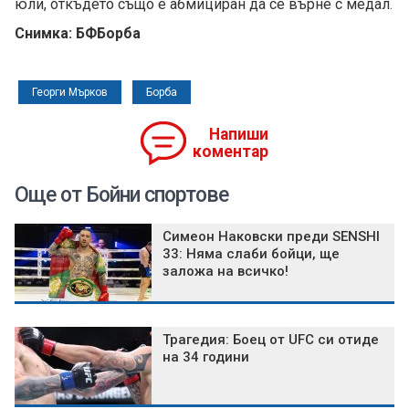
юли, откъдето също е абмициран да се върне с медал.
Снимка: БФБорба
Георги Мърков
Борба
Напиши
коментар
Още от Бойни спортове
Симеон Наковски преди SENSHI
33: Няма слаби бойци, ще
заложа на всичко!
Трагедия: Боец от UFC си отиде
на 34 години