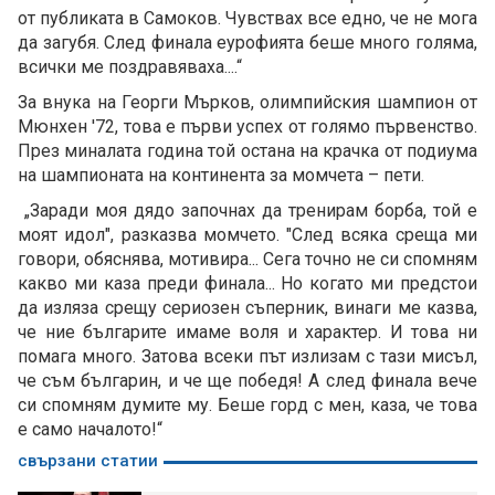
от публиката в Самоков. Чувствах все едно, че не мога
да загубя. След финала еурофията беше много голяма,
всички ме поздравяваха....“
За внука на Георги Мърков, олимпийския шампион от
Мюнхен '72, това е първи успех от голямо първенство.
През миналата година той остана на крачка от подиума
на шампионата на континента за момчета – пети.
„Заради моя дядо започнах да тренирам борба, той е
моят идол", разказва момчето. "След всяка среща ми
говори, обяснява, мотивира... Сега точно не си спомням
какво ми каза преди финала... Но когато ми предстои
да изляза срещу сериозен съперник, винаги ме казва,
че ние българите имаме воля и характер. И това ни
помага много. Затова всеки път излизам с тази мисъл,
че съм българин, и че ще победя! А след финала вече
си спомням думите му. Беше горд с мен, каза, че това
е само началото!“
свързани статии