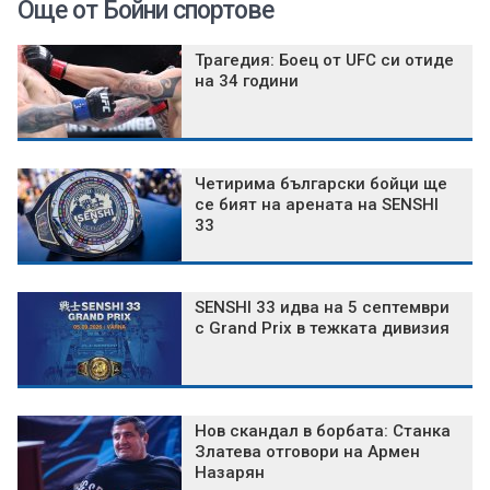
Още от Бойни спортове
Трагедия: Боец от UFC си отиде
на 34 години
Четирима български бойци ще
се бият на арената на SENSHI
33
SENSHI 33 идва на 5 септември
с Grand Prix в тежката дивизия
Нов скандал в борбата: Станка
Златева отговори на Армен
Назарян