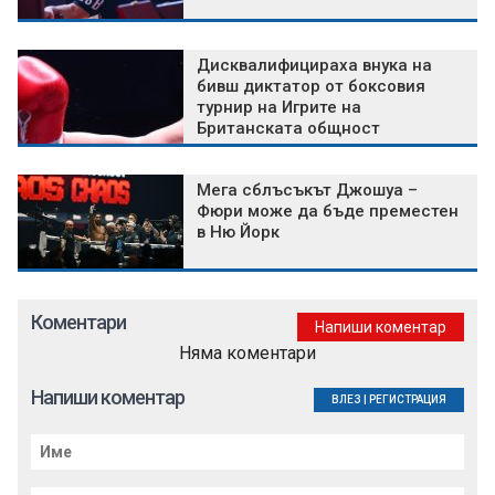
Дисквалифицираха внука на
бивш диктатор от боксовия
турнир на Игрите на
Британската общност
Мега сблъсъкът Джошуа –
Фюри може да бъде преместен
в Ню Йорк
Коментари
Напиши коментар
Няма коментари
Напиши коментар
ВЛЕЗ
|
РЕГИСТРАЦИЯ