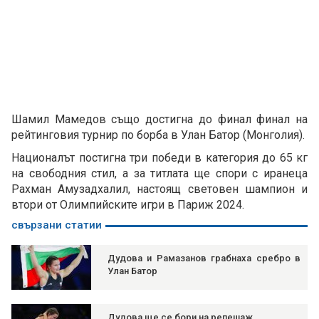
Шамил Мамедов също достигна до финал финал на
рейтинговия турнир по борба в Улан Батор (Монголия).
Националът постигна три победи в категория до 65 кг
на свободния стил, а за титлата ще спори с иранеца
Рахман Амузадхалил, настоящ световен шампион и
втори от Олимпийските игри в Париж 2024.
свързани статии
Дудова и Рамазанов грабнаха сребро в
Улан Батор
Дудова ще се бори на репешаж