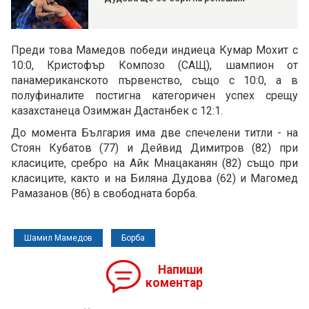
Преди това Мамедов победи индиеца Кумар Мохит с
10:0, Кристофър Композо (САЩ), шампион от
панамериканското първенство, също с 10:0, а в
полуфиналите постигна категоричен успех срещу
казахстанеца Озимжан Дастанбек с 12:1.
До момента България има две спечелени титли - на
Стоян Кубатов (77) и Дейвид Димитров (82) при
класиците, сребро на Айк Мнацаканян (82) също при
класиците, както и на Биляна Дудова (62) и Магомед
Рамазанов (86) в свободната борба.
Шамил Мамедов
Борба
Напиши
коментар