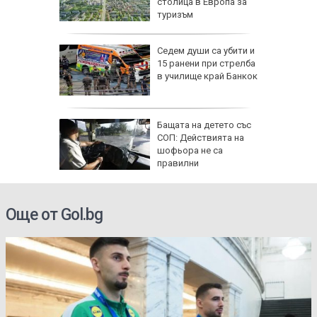
Куба
столица в Европа за
туризъм
Седем души са убити и
ърция,
15 ранени при стрелба
в училище край Банкок
я
Бащата на детето със
ята през
СОП: Действията на
продължи
шофьора не са
правилни
Още от Gol.bg