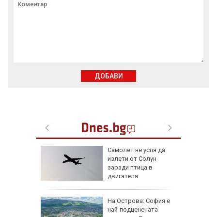
ДОБАВИ
лбата,
Самолет не успя да
ира АЕЦ
излети от Солун
 обидно
заради птица в
двигателя
еди
На Острова: София е
най-подценената