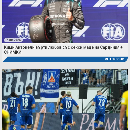
7 авг 2026
Кими Антонели върти любов със секси маце на Сардиния +
СНИМКИ
ИНТЕРЕСНО