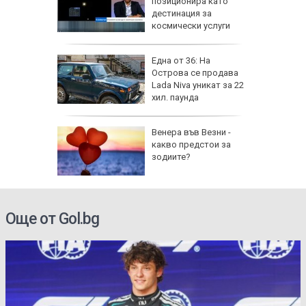
ник на
позиционира като
дестинация за
космически услуги
на
Една от 36: На
нал в
Острова се продава
Lada Niva уникат за 22
хил. паунда
рола по
Венера във Везни -
какво предстои за
а арести
зодиите?
Още от Gol.bg