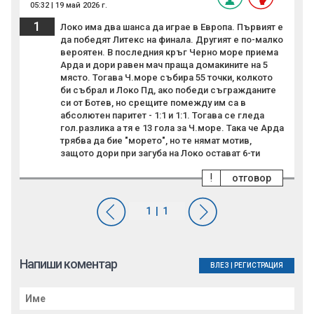
05:32 | 19 май 2026 г.
1
Локо има два шанса да играе в Европа. Първият е
да победят Литекс на финала. Другият е по-малко
вероятен. В последния кръг Черно море приема
Арда и дори равен мач праща домакините на 5
място. Тогава Ч.море събира 55 точки, колкото
би събрал и Локо Пд, ако победи съгражданите
си от Ботев, но срещите помежду им са в
абсолютен паритет - 1:1 и 1:1. Тогава се гледа
гол.разлика а тя е 13 гола за Ч.море. Така че Арда
трябва да бие "морето", но те нямат мотив,
защото дори при загуба на Локо остават 6-ти
!
отговор
Напиши коментар
ВЛЕЗ
|
РЕГИСТРАЦИЯ