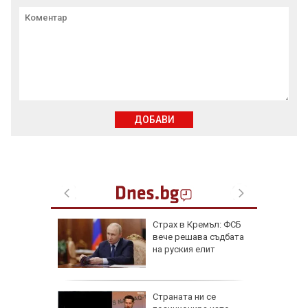
ДОБАВИ
от за 3
Страх в Кремъл: ФСБ
е на
вече решава съдбата
вижение
на руския елит
 август
а най-
Страната ни се