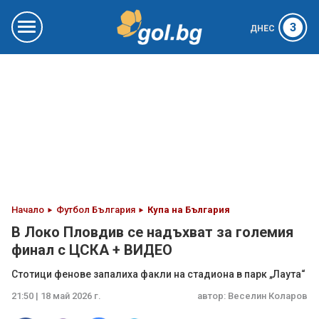
3
ДНЕС
Начало
Футбол България
Купа на България
В Локо Пловдив се надъхват за големия
финал с ЦСКА + ВИДЕО
Стотици фенове запалиха факли на стадиона в парк „Лаута“
21:50 | 18 май 2026 г.
автор:
Веселин Коларов