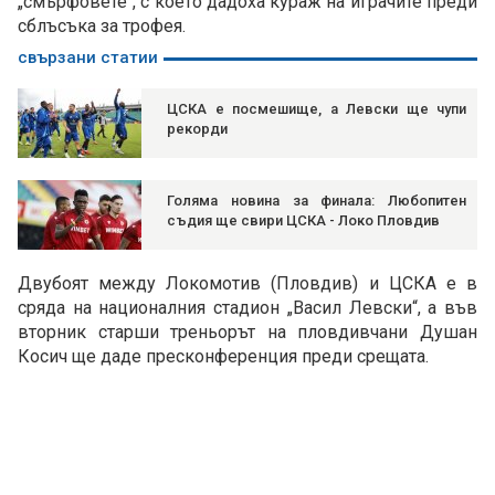
„смърфовете“, с което дадоха кураж на играчите преди
сблъсъка за трофея.
свързани статии
ЦСКА е посмешище, а Левски ще чупи
рекорди
Голяма новина за финала: Любопитен
съдия ще свири ЦСКА - Локо Пловдив
Двубоят между Локомотив (Пловдив) и ЦСКА е в
сряда на националния стадион „Васил Левски“, а във
вторник старши треньорът на пловдивчани Душан
Косич ще даде пресконференция преди срещата.