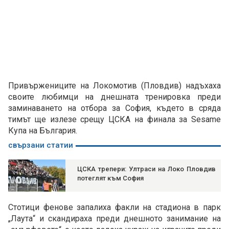
Привържениците на Локомотив (Пловдив) надъхаха
своите любимци на днешната тренировка преди
заминаването на отбора за София, където в сряда
тимът ще излезе срещу ЦСКА на финала за Sesame
Купа на България.
свързани статии
ЦСКА трепери: Ултраси на Локо Пловдив
потеглят към София
Стотици фенове запалиха факли на стадиона в парк
„Лаута“ и скандираха преди днешното занимание на