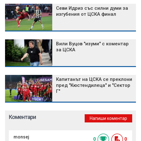
Севи Идриз със силни думи за
изгубения от ЦСКА финал
Вили Вуцов "изуми" с коментар
за ЦСКА
Капитанът на ЦСКА се преклони
пред "Кюстендилеца" и "Сектор
Г"
Коментари
Напиши коментар
monsej
0
0