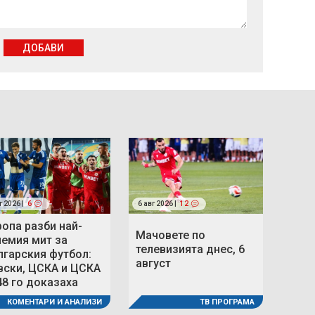
ДОБАВИ
г 2026 |
6
6 авг 2026 |
12
ропа разби най-
Мачовете по
лемия мит за
телевизията днес, 6
лгарския футбол:
август
вски, ЦСКА и ЦСКА
48 го доказаха
ТВ ПРОГРАМА
КОМЕНТАРИ И АНАЛИЗИ