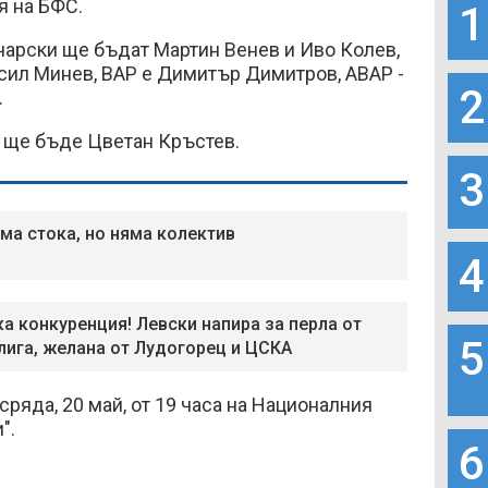
я на БФС.
1
арски ще бъдат Мартин Венев и Иво Колев,
сил Минев, ВАР е Димитър Димитров, АВАР -
2
.
 ще бъде Цветан Кръстев.
3
ма стока, но няма колектив
4
а конкуренция! Левски напира за перла от
5
лига, желана от Лудогорец и ЦСКА
сряда, 20 май, от 19 часа на Националния
".
6