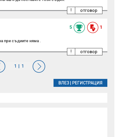
!
отговор
5
1
а при съдиите няма .
!
отговор
ВЛЕЗ
|
РЕГИСТРАЦИЯ