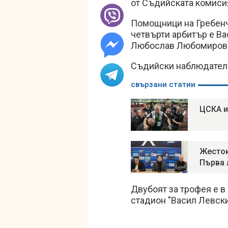
от Съдийската комиси
Помощници на Гребенч
четвърти арбитър е Ва
Любослав Любомиров
Съдийски наблюдател
свързани статии
ЦСКА и
Жесток
Първа 
Двубоят за трофея е в 
стадион "Васил Левски