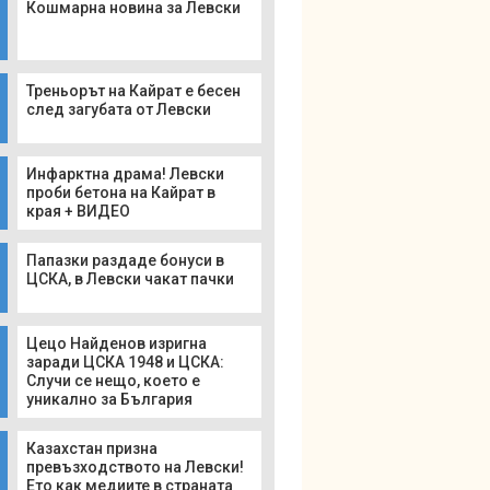
Кошмарна новина за Левски
Треньорът на Кайрат е бесен
след загубата от Левски
Инфарктна драма! Левски
проби бетона на Кайрат в
края + ВИДЕО
Папазки раздаде бонуси в
ЦСКА, в Левски чакат пачки
Цецо Найденов изригна
заради ЦСКА 1948 и ЦСКА:
Случи се нещо, което е
уникално за България
Казахстан призна
превъзходството на Левски!
Ето как медиите в страната