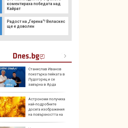
коментираха победата над
Кайрат
Радост на „Герена“! Веласкес
ще е доволен
Станислав Иванов
Дори 
поизтърка пейката в
върху
Лудогорец и се
загуб
завърна в Арда
Астрономи получиха
Защо 
най-подробните
бутон
досега изображения
новит
на повърхността на
ето