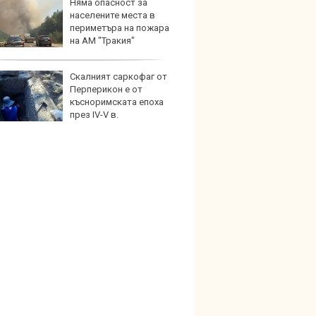
Няма опасност за
Графи
населените места в
разкр
периметъра на пожара
преди
на АМ "Тракия"
Скалният саркофаг от
Собст
Перперикон е от
Ioniq 
късноримската епоха
пробег
през IV-V в.