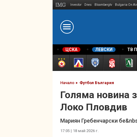
Investor
Dnes
Bloombergtv
Bulgaria On Ai
Megavselena.bg
ЦСКА
ЛЕВСКИ
ТВ 
Начало
Футбол България
Голяма новина 
Локо Пловдив
Мариян Гребенчарски бе&nbsp
17:05 | 18 май 2026 г.