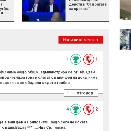
Атаки на хутите в
за
действа "От вратата
Йемен убиха най-малко
утбол:
за краката"
30 правителствени
 и
войници
Популярните
лекарства за
Напиши коментар
отслабване под лупа
след над 200
докладвани смъртни случая
1
1
 БФС няма нищо общо..администрира се от ПФЛ,,там
оводители,за това и слагат съдия-фен на цска,,няма
пеевски са се обадили където трябва.
!
отговор
4
2
ще е ваш фен а Припознати.Защо сега не искате
съдия.Вашта ***.....Ица Св...ниска.