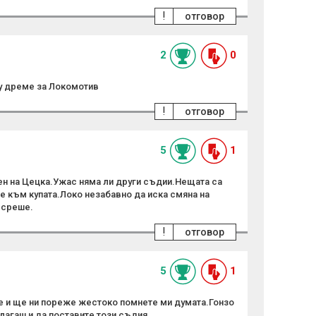
!
отговор
2
0
му дреме за Локомотив
!
отговор
5
1
ен на Цецка.Ужас няма ли други съдии.Нещата са
е към купата.Локо незабавно да иска смяна на
и среше.
!
отговор
5
1
те и ще ни пореже жестоко помнете ми думата.Гонзо
лагаш и да поставите този съдия.