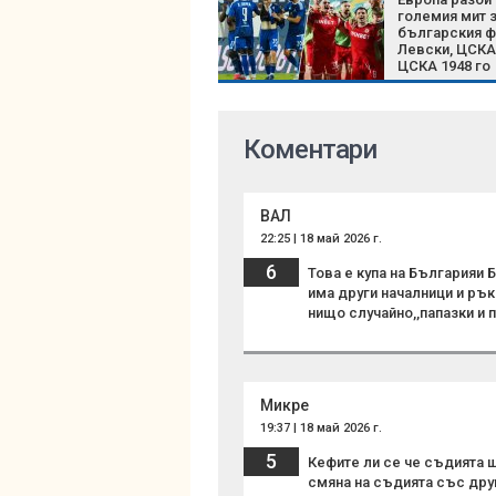
големия мит 
българския ф
Левски, ЦСКА
ЦСКА 1948 го
доказаха
Коментари
ВАЛ
22:25 | 18 май 2026 г.
6
Това е купа на Българияи
има други началници и рък
нищо случайно,,папазки и 
Микре
19:37 | 18 май 2026 г.
5
Кефите ли се че съдията 
смяна на съдията със друг 