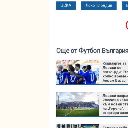
ЦСКА
Локо Пловдив
Още от Футбол Българи
Кошмарът за
Левски се
потвърди! Ето
колко време е
Акрам Бурас
Левски напра
ключова крач
към новия ст
на „Герена“,
стартира важ
процедура
Европа разби 