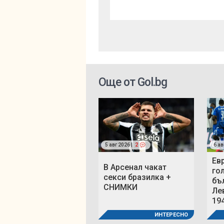
Още от Gol.bg
5 авг 2026 |
2
6 ав
Ев
В Арсенал чакат
го
секси бразилка +
бъ
СНИМКИ
Ле
19
ИНТЕРЕСНО