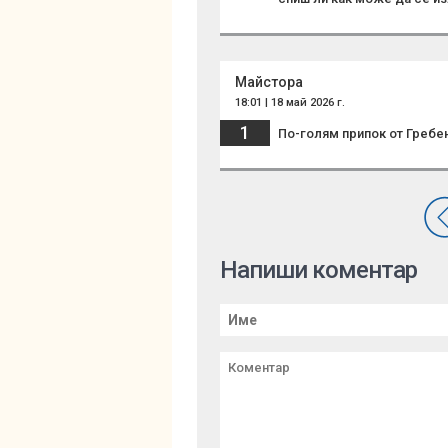
Майстора
18:01 | 18 май 2026 г.
1
По-голям припок от Гребен
Напиши коментар