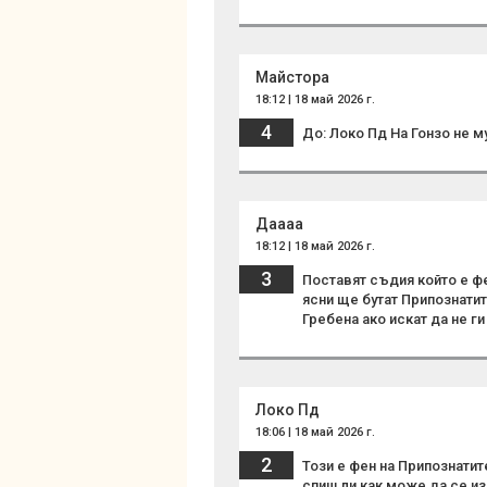
Майстора
18:12 | 18 май 2026 г.
4
До: Локо Пд На Гонзо не 
Даааа
18:12 | 18 май 2026 г.
3
Поставят съдия който е ф
ясни ще бутат Припознатит
Гребена ако искат да не г
Локо Пд
18:06 | 18 май 2026 г.
2
Този е фен на Припознати
спиш ли как може да се из