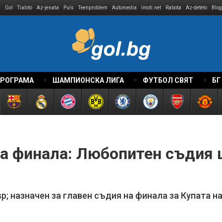
r
Gol
Tialoto
Az-jenata
Puls
Teenproblem
Automedia
Imoti.net
Rabota
Az-deteto
Blog
ПРОГРАМА
ШАМПИОНСКА ЛИГА
ФУТБОЛ СВЯТ
БГ
за финала: Любопитен съдия 
; назначен за главен съдия на финала за Купата н