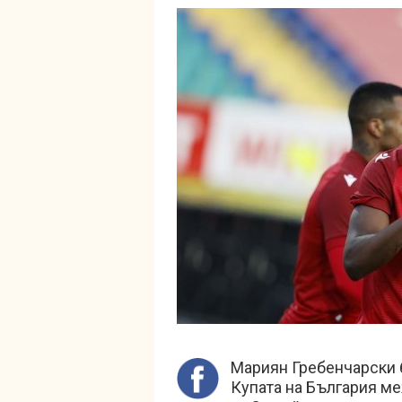
Мариян Гребенчарски б
Купата на България м