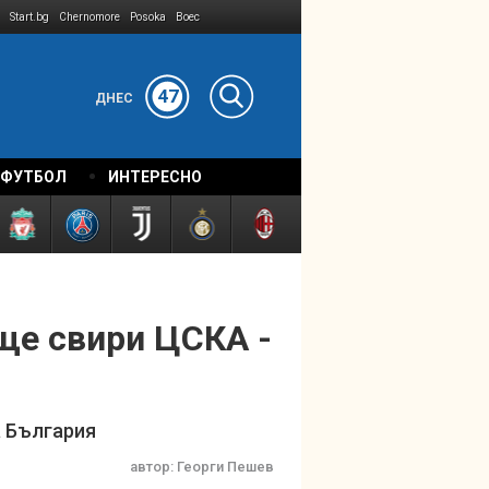
Start.bg
Chernomore
Posoka
Boec
47
ДНЕС
 ФУТБОЛ
ИНТЕРЕСНО
ще свири ЦСКА -
а България
автор:
Георги Пешев